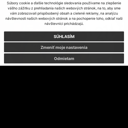
Súbory cookie a ďalšie technológie sledovania používame na zlepšenie
VERÍM, ŽE ZLOMÍME NEGATÍVNU SÉRIU BEZ VÝHRY
vášho zážitku z prehliadania našich webových stránok, na to, aby sme
vám zobrazovali prispôsobený obsah a cielené reklamy, na analýzu
návštevnosti našich webových stránok a na pochopenie toho, odkiaľ naši
návštevníci prichádzajú.
SÚHLASÍM
Zmeniť moje nastavenia
Odmietam
SKRUMÁŽ V PÄŤKE S TARASOM BONDARENKOM
RITUÁLY NEVYHRÁVAJÚ ZÁPASY