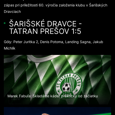
zápas pri príležitosti 60. výročia založenia klubu v Šarišských
Dravciach
ŠARIŠSKÉ DRAVCE -
TATRAN PREŠOV 1:5
Góly: Peter Juritka 2, Denis Potoma, Landing Sagna, Jakub
Michlík
Marek Fabuľa: Skladáme káder prakticky od začiatku