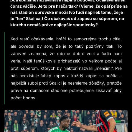
čoraz väčšie. Je to pre hráča tlak? (Vieme, že opäť príde na
náš štadión obrovské množstvo ľudí napriek tomu, že je
to "len" Skalica.) Čo očakávaš od zápasu so súperom, na
ktorého nemáš práve najlepšie spomienky?
Keď rastú očakávania, hráči to samozrejme trochu cítia,
ale povedal by som, že je to taký pozitívny tlak. To
zároveň znamená, že robíme dobré veci a ľudia nám
veria. Naši fanúšikovia prichádzajú vo veľkom počte aj
proti súperom, ktorých by niektorí nazvali „menšími“. Pre
nás neexistuje ľahký zápas a každý zápas sa počíta –
najbližší súboj proti Skalici je nesmierne dôležitý, pretože
práve na domácom štadióne potrebujeme získavať plný
počet bodov.