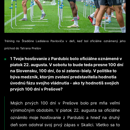
Tréning na Štadióne Ladislava Pavloviča v deň, keď bol oficiálne oznámený jeho
príchod do Tatrana Prešov
1 Tvoje hosťovanie z Pardubíc bolo oficiálne oznámené v
piatok 22. augusta. V sobotu to bude teda presne 100 dní
na Slovensku, 100 dní, čo si zeleno-biely. V politike to
býva medzník, ktorým zvolení predstavitelia hodnotia
úvodnú fázu svojho vládnutia - ako ty hodnotíš svojich
prvých 100 dní v Prešove?
Mojich prvých 100 dní v Prešove bolo pre mňa veľmi
výnimočným obdobím. V piatok 22. augusta sa oficiálne
oznámilo moje hosťovanie z Pardubíc a hneď na druhý
deň som odohral svoj prvý zápas v Skalici. Všetko sa to