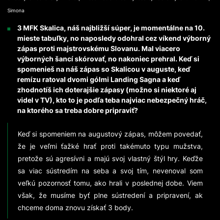
Simona
3 MFK Skalica, náš najbližší súper, je momentálne na 10.
mieste tabuľky, no naposledy odohral cez víkend výborný
zápas proti majstrovskému Slovanu. Mal viacero
výborných šancí skórovať, no nakoniec prehral. Keď si
spomenieš na náš zápas so Skalicou v auguste, keď
remízu ratoval dvomi gólmi Landing Sagna a keď
zhodnotíš ich doterajšie zápasy (možno si niektoré aj
videl v TV), kto to je podľa teba najviac nebezpečný hráč,
na ktorého sa treba dobre pripraviť?
Keď si spomeniem na augustový zápas, môžem povedať,
že je veľmi ťažké hrať proti takémuto typu mužstva,
pretože sú agresívni a majú svoj vlastný štýl hry. Keďže
sa viac sústredím na seba a svoj tím, nevenoval som
veľkú pozornosť tomu, ako hrali v poslednej dobe. Viem
však, že musíme byť plne sústredení a pripravení, ak
chceme doma znovu získať 3 body.