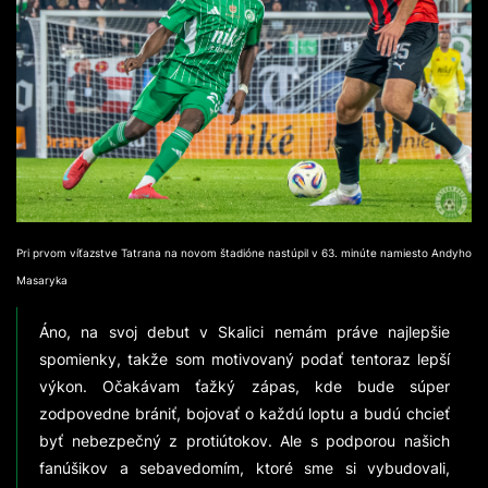
Pri prvom víťazstve Tatrana na novom štadióne nastúpil v 63. minúte namiesto Andyho
Masaryka
Áno, na svoj debut v Skalici nemám práve najlepšie
spomienky, takže som motivovaný podať tentoraz lepší
výkon. Očakávam ťažký zápas, kde bude súper
zodpovedne brániť, bojovať o každú loptu a budú chcieť
byť nebezpečný z protiútokov. Ale s podporou našich
fanúšikov a sebavedomím, ktoré sme si vybudovali,