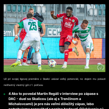
Už pri svojej ligovej premiére v Skalici ukázal veľký potenciál, no dojem mu pokazil
nešťastný vlastný gól z 1. polčasu
4 Ako to povedal Martin Regáli v interview po zápase s
DAC - duel so Skalicou (ale aj s Trenčínom a
Michalovcami) je pre nás veľmi dôležitý zápas, lebo
potrebujeme nezaváhať a naplno bodovať. Očakávania sú