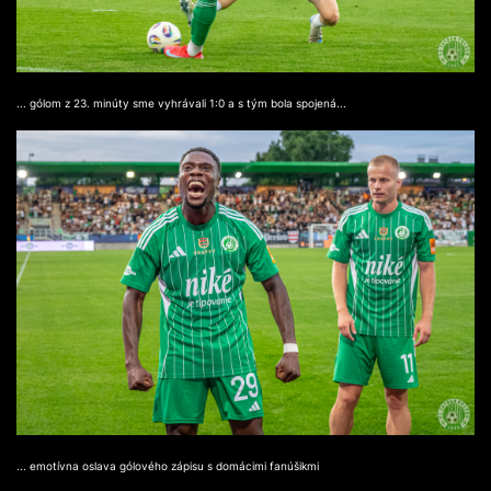
... gólom z 23. minúty sme vyhrávali 1:0 a s tým bola spojená...
... emotívna oslava gólového zápisu s domácimi fanúšikmi