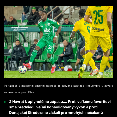
Po takmer 3-mesačnej absencii naskočil do ligového kolotoča 1.novembra v závere
zápasu doma proti Žiline
2 Návrat k uplynulému zápasu.... Proti veľkému favoritovi
sme predviedli veľmi konsolidovaný výkon a proti
Dunajskej Strede sme získali pre mnohých nečakanú