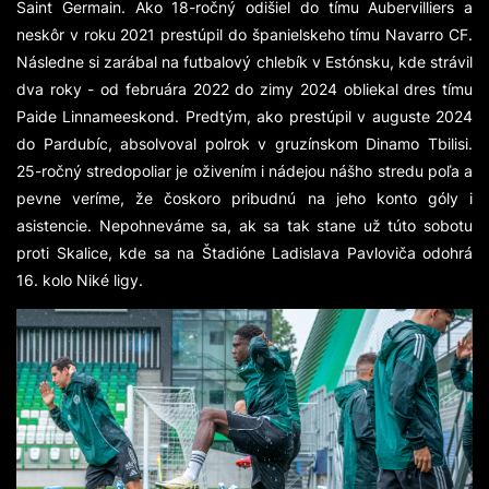
Saint Germain. Ako 18-ročný odišiel do tímu Aubervilliers a
neskôr v roku 2021 prestúpil do španielskeho tímu Navarro CF.
Následne si zarábal na futbalový chlebík v Estónsku, kde strávil
dva roky - od februára 2022 do zimy 2024 obliekal dres tímu
Paide Linnameeskond. Predtým, ako prestúpil v auguste 2024
do Pardubíc, absolvoval polrok v gruzínskom Dinamo Tbilisi.
25-ročný stredopoliar je oživením i nádejou nášho stredu poľa a
pevne veríme, že čoskoro pribudnú na jeho konto góly i
asistencie. Nepohneváme sa, ak sa tak stane už túto sobotu
proti Skalice, kde sa na Štadióne Ladislava Pavloviča odohrá
16. kolo Niké ligy.