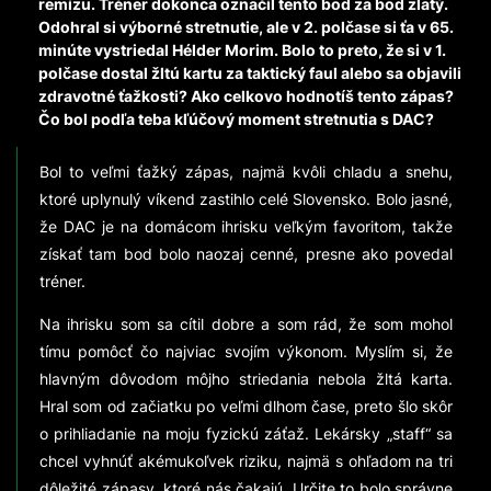
remízu. Tréner dokonca označil tento bod za bod zlatý.
Odohral si výborné stretnutie, ale v 2. polčase si ťa v 65.
minúte vystriedal Hélder Morim. Bolo to preto, že si v 1.
polčase dostal žltú kartu za taktický faul alebo sa objavili
zdravotné ťažkosti? Ako celkovo hodnotíš tento zápas?
Čo bol podľa teba kľúčový moment stretnutia s DAC?
Bol to veľmi ťažký zápas, najmä kvôli chladu a snehu,
ktoré uplynulý víkend zastihlo celé Slovensko. Bolo jasné,
že DAC je na domácom ihrisku veľkým favoritom, takže
získať tam bod bolo naozaj cenné, presne ako povedal
tréner.
Na ihrisku som sa cítil dobre a som rád, že som mohol
tímu pomôcť čo najviac svojím výkonom. Myslím si, že
hlavným dôvodom môjho striedania nebola žltá karta.
Hral som od začiatku po veľmi dlhom čase, preto šlo skôr
o prihliadanie na moju fyzickú záťaž. Lekársky „staff“ sa
chcel vyhnúť akémukoľvek riziku, najmä s ohľadom na tri
dôležité zápasy, ktoré nás čakajú. Určite to bolo správne