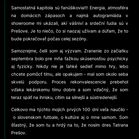
Samostatná kapitola sú fanúšikovia!!! Energia, atmosféra
na domácich zápasoch a najmä autogramiáda v
showroome mi ukázali, akí vášniví a srdeční ľudia sú v
Prešove. Je to niečo, čo si naozaj užívam a dúfam, že to
bude pokračovať počas celej sezóny.
Samozrejme, čelil som aj výzvam. Zranenie zo začiatku
septembra bolo pre mňa ťažkou skúsenosťou psychicky
aj fyzicky. Nikdy nie je ľahké sedieť mimo hry, lebo
chcete pomôcť tímu, ale opakujem - mal som okolo seba
skvelú podporu. Proces rekonvalescencie prebehol
vďaka lekárskemu tímu dobre a som vďačný, že som
teraz späť na ihrisku, cítim sa silnejší a sústredenejší.
Celkovo ma týchto mojich prvých 100 dní veľa naučilo -
o slovenskom futbale, o kultúre aj o mne samom. Som
šťastný, že som tu a hrdý na to, že nosím dres Tatrana
Prešov.