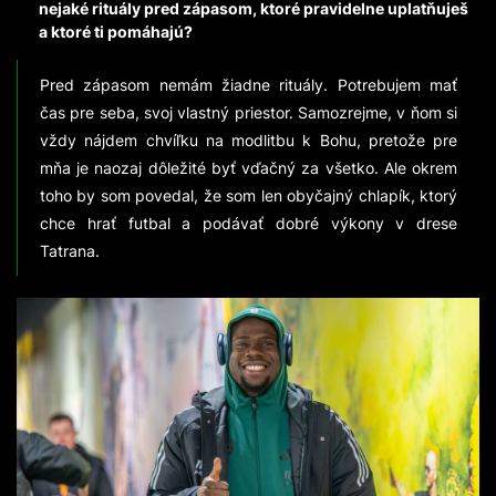
nejaké rituály pred zápasom, ktoré pravidelne uplatňuješ
a ktoré ti pomáhajú?
Pred zápasom nemám žiadne rituály. Potrebujem mať
čas pre seba, svoj vlastný priestor. Samozrejme, v ňom si
vždy nájdem chvíľku na modlitbu k Bohu, pretože pre
mňa je naozaj dôležité byť vďačný za všetko. Ale okrem
toho by som povedal, že som len obyčajný chlapík, ktorý
chce hrať futbal a podávať dobré výkony v drese
Tatrana.