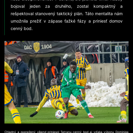
bojoval jeden za druhého, zostal kompaktný a
rešpektoval stanovený taktický plán. Táto mentalita nám
umožnila prežiť v zápase ťažké fázy a priniesť domov
cenný bod.
Chladný a zasnežený víkend priniesol Tatranu cenný bod aj vďaka výkonu Dominiqa