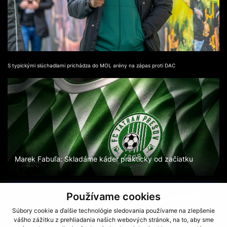
S typickými slúchadlami prichádza do MOL arény na zápas proti DAC
Marek Fabuľa: Skladáme káder prakticky od začiatku
Používame cookies
Súbory cookie a ďalšie technológie sledovania používame na zlepšenie
vášho zážitku z prehliadania našich webových stránok, na to, aby sme