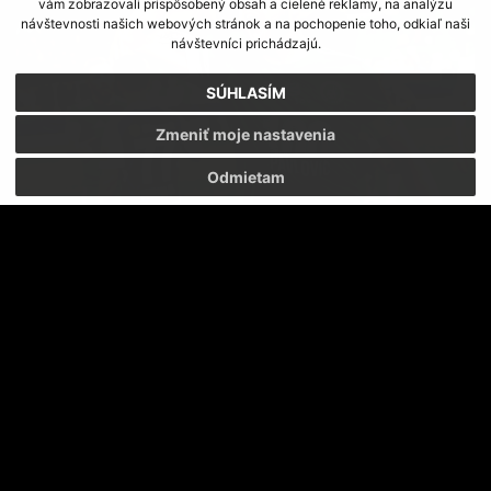
vám zobrazovali prispôsobený obsah a cielené reklamy, na analýzu
návštevnosti našich webových stránok a na pochopenie toho, odkiaľ naši
návštevníci prichádzajú.
SÚHLASÍM
Zmeniť moje nastavenia
Odmietam
SKRUMÁŽ V PÄŤKE S JOZEFOM MENICHOM
ZA TATRAN SA BUDEME BIŤ DO POSLEDNÉHO KOLA