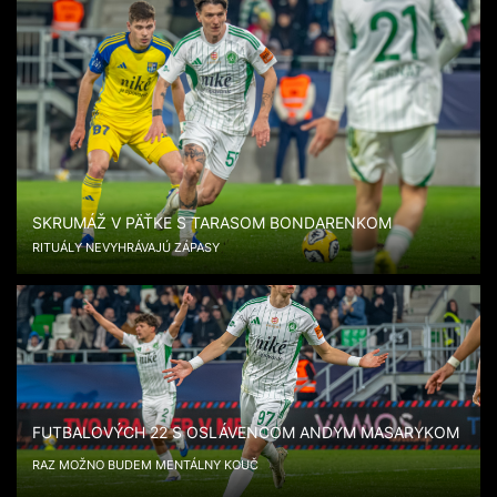
SKRUMÁŽ V PÄŤKE S TARASOM BONDARENKOM
RITUÁLY NEVYHRÁVAJÚ ZÁPASY
FUTBALOVÝCH 22 S OSLÁVENCOM ANDYM MASARYKOM
RAZ MOŽNO BUDEM MENTÁLNY KOUČ