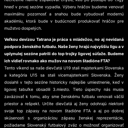
hneď v prvej sezóne vypadla. Výberu hráčov budeme venovať
maximálnu pozornosť a snahou bude vybudovať modernú
akadémiu, ktorá bude v budúcnosti produkovať hráčov pre
mužstvo dospelých.
Veľkou devízou Tatrana je práca s mládežou, no aj nevídaná
podpora ženského futbalu. Naše ženy hrajú najvyššiu ligu a v
uplynulej sezóne patrili do top trojky ligovej súťaže. Budeme
ich vidieť rovnako ako mužov na novom štadióne FTA?
Tento víkend sa naše dievčatá U19 stali majsterkami Slovenska
a kategória U15 sa stali vicemajsterkami Slovenska. Ženy
dosiahli v tejto sezóne historicky najlepšie umiestnenie, keď v
ligovej tabuľke obsadili 3.miesto. Tieto úspechy nás musia
zaväzovať k tomu, aby sme ženskému futbalu venovali väčší
priestor a rešpekt. Určite dievčatá aj ženy odohrajú niektoré
svoje top zápasy na novom štadióne FTA a aj po dobrej
skúsenosti s organizáciou zápasu ženskej reprezentácie,
požiadame Slovenský futbalový zväz o možnosť organizovať