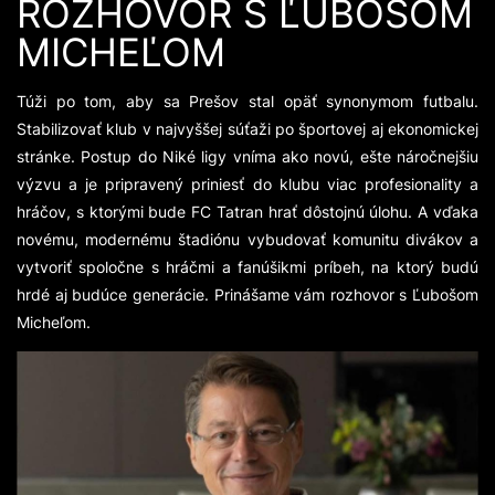
ROZHOVOR S ĽUBOŠOM
MICHEĽOM
Túži po tom, aby sa Prešov stal opäť synonymom futbalu.
Stabilizovať klub v najvyššej súťaži po športovej aj ekonomickej
stránke. Postup do Niké ligy vníma ako novú, ešte náročnejšiu
výzvu a je pripravený priniesť do klubu viac profesionality a
hráčov, s ktorými bude FC Tatran hrať dôstojnú úlohu. A vďaka
novému, modernému štadiónu vybudovať komunitu divákov a
vytvoriť spoločne s hráčmi a fanúšikmi príbeh, na ktorý budú
hrdé aj budúce generácie. Prinášame vám rozhovor s Ľubošom
Micheľom.