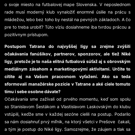
o svoje miesto na futbalovej mape Slovenska. V neposlednom
rade musí moderný klub vynaložiť enormné úsilie na prácu s
mládežou, lebo bez toho by nestál na pevných základoch. A čo
pre to treba urobiť? Túto víziu dosiahneme iba tvrdou prácou a
pozitívnym prístupom.
Postupom Tatrana do najvyššej ligy sa zrejme zvýšili
očakávania fanúšikov, partnerov, sponzorov, ale tiež Niké
ligy, pretože je to naša elitná futbalová súťaž aj s obrovským
mediálnym zásahom a marketingovými aktivitami. Určite to
cítite aj na Vašom pracovnom vyťažení. Ako sa teda
sformovali manažérske pozície v Tatrane a aké ciele tomuto
tímu i sebe osobne dávate?
Očakávania sme zažívali od prvého momentu, keď som spolu
so Stanislavom Šestákom a Vlastislavom Laskovským do klubu
vstúpili, keďže sme v každej sezóne cielili na postup. Podarilo
sa nám dosiahnuť prvý míľnik, na ktorý všetci v Prešove čakali,
a tým je postup do Niké ligy. Samozrejme, že záujem a tlak sa