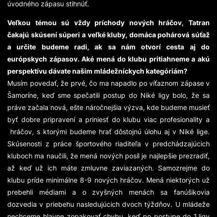
úvodného zápasu stihnúť.
Veľkou témou sú vždy príchody nových hráčov, Tatran
čakajú skúsení súperi a veľké kluby, domáca pohárová súťaž
a určite budeme radi, ak sa nám otvorí cesta aj do
európskych zápasov. Aké mená do klubu pritiahneme a akú
perspektívu dávate našim mládežníckych kategóriám?
Musím povedať, že prvé, čo ma napadlo po víťaznom zápase v
Šamoríne, keď sme spečatili postup do Niké ligy bolo, že sa
práve začala nová, ešte náročnejšia výzva, kde budeme musieť
byť dobre pripravení a priniesť do klubu viac profesionality a
hráčov, s ktorými budeme hrať dôstojnú úlohu aj v Niké lige.
Skúsenosti z práce športového riaditeľa v predchádzajúcich
kluboch ma naučili, že mená nových posíl je najlepšie prezradiť,
až keď už ich máte zmluvne zaviazaných. Samozrejme do
klubu príde minimálne 8-9 nových hráčov. Mená niektorých už
prebehli médiami a o zvyšných menách sa fanúšikovia
dozvedia v priebehu nasledujúcich dvoch týždňov. U mládeže
nechceme hlavne zopakovať chybu, keď po postupe do 1.ligy