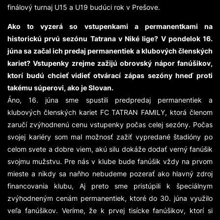
finálový turnaj U15 a U19 budúci rok v Prešove.
Ako to vyzerá so vstupenkami a permanentkami na
historickú prvú sezónu Tatrana v Niké lige? V pondelok 16.
júna sa začal ich predaj permanentiek a klubových členských
kariet? Vstupenky zrejme zažijú obrovský nápor fanúšikov,
ktorí budú chcieť vidieť otvárací zápas sezóny hneď proti
takému súperovi, ako je Slovan.
Áno, 16. júna sme spustili predpredaj permanentiek a
klubových členských kariet FC TATRAN FAMILY, ktorá členom
zaručí zvýhodnenú cenu vstupenky počas celej sezóny. Počas
svojej kariéry som mal možnosť zažiť vypredané štadióny po
celom svete a dobre viem, akú silu dokáže dodať verný fanúšik
svojmu mužstvu. Pre nás v klube bude fanúšik vždy na prvom
mieste a nikdy sa naňho nebudeme pozerať ako hlavný zdroj
financovania klubu, Aj preto sme pristúpili k špeciálnym
zvýhodneným cenám permanentiek, ktoré do 30. júna využilo
veľa fanúšikov. Veríme, že k prvej tisícke fanúšikov, ktorí si