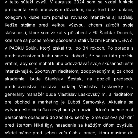
v tejto súťaži zvýši. V auguste 2024 som sa vzdal funkcie
prezidenta kvôli pracovným dôvodom, no aj keď bez funkcie,
kolegom v klube som pomáhal rovnako intenzívne aj naďalej.
Keďže stojíme pred veľkou výzvou, chcem zúročiť svoje
skúsenosti, ktoré som získal v pôsobení v FK Šachtar Doneck,
kde sme sa počas môjho pôsobenia stali víťazmi Pohára UEFA či
v PAOKU Solún, ktorý získal titul po 34 rokoch. Po porade s
predstavenstvom klubu sme sa dohodli, že sa na túto pozíciu
vrátim, aby som mohol klubu odovzdávať svoje skúsenosti ešte
intenzívnejšie. Športovým riaditeľom, zodpovedným aj za chod
akadémie, bude Stanislav Šesták, na pozícii predsedu
predstavenstva zostáva naďalej Vlastislav Laskovský st.,
generálny manažér bude Vlastislav Laskovský ml. a riaditeľom
pre obchod a marketing je Ľuboš Sarnovský. Aktuálne sa
vytvára ešte niekoľko nevyhnutných pozícií, ktoré chceme mať
personálne obsadené do začiatku sezóny. Sme doslova pár dní
pred štartom Niké ligy, nasadenie sa každým dňom zvyšuje.
Všetci máme pred sebou veľa úloh a práce, ktorú musíme do