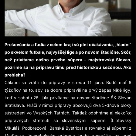
Prešovčania a ľudia v celom kraji sú plní očakávania, „hladní“
po skvelom futbale, najvyššej lige a po novom štadióne. Skôr,
než privítame nášho prvého súpera - majstrovský Slovan,
pozrime sa na prípravu tímu pred historickou sezónou. Ako
prebieha?
Chlapci sa vrátili do prípravy v stredu 11. júna. Budú mať 6
týždňov na to, aby sa dobre pripravili na prvý zápas Niké ligy,
keď v sobotu 26. júla privítame na novom štadióne ŠK Slovan
Bratislava. Hráči v rámci prípravy absolvujú dva 5-dňové bloky
sústredení vo Vysokých Tatrách. Taktiež odohráme aj niekoľko
prípravných stretnutí so slovenskými súpermi (Liptovský
Mikuláš, Podbrezová, Banská Bystrica) a rovnako aj súpermi z
Maďarska. Vyvrcholením prípravy bude generálka na prvý