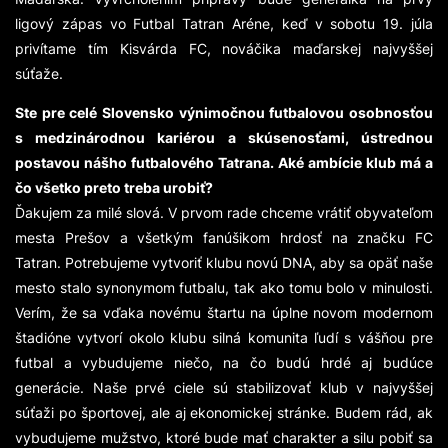
ligový zápas vo Futbal Tatran Aréne, keď v sobotu 19. júla
privítame tím Kisvárda FC, nováčika maďarskej najvyššej
súťaže.
Ste pre celé Slovensko výnimočnou futbalovou osobnosťou
s medzinárodnou kariérou a skúsenosťami, ústrednou
postavou nášho futbalového Tatrana. Aké ambície klub má a
čo všetko preto treba urobiť?
Ďakujem za milé slová. V prvom rade chceme vrátiť obyvateľom
mesta Prešov a všetkým fanúšikom hrdosť na značku FC
Tatran. Potrebujeme vytvoriť klubu novú DNA, aby sa opäť naše
mesto stalo synonymom futbalu, tak ako tomu bolo v minulosti.
Verím, že sa vďaka novému štartu na úplne novom modernom
štadióne vytvorí okolo klubu silná komunita ľudí s vášňou pre
futbal a vybudujeme niečo, na čo budú hrdé aj budúce
generácie. Naše prvé ciele sú stabilizovať klub v najvyššej
súťaži po športovej, ale aj ekonomickej stránke. Budem rád, ak
vybudujeme mužstvo, ktoré bude mať charakter a silu pobiť sa