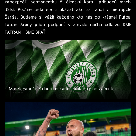
zabezpečili permanentku či členskú kartu, pribudnú mnohí
ďalší. Poďme teda spolu ukázať ako sa fandí v metropole
Šariša. Budeme si vážiť každého kto nás do krásnej Futbal
Tatran Arény príde podporiť v zmysle nášho odkazu SME
TATRAN - SME SPÄŤ!
Marek Fabuľa: Skladáme káder prakticky od začiatku