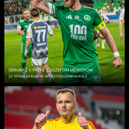
SKRUMÁŽ V PÄŤKE S JOZEFOM MENICHOM
ZA TATRAN SA BUDEME BIŤ DO POSLEDNÉHO KOLA