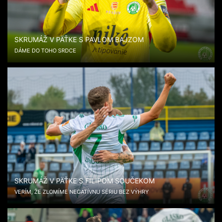
SKRUMÁŽ V PÄŤKE S PAVLOM BAJZOM
DÁME DO TOHO SRDCE
SKRUMÁŽ V PÄŤKE S FILIPOM SOUČEKOM
VERÍM, ŽE ZLOMÍME NEGATÍVNU SÉRIU BEZ VÝHRY