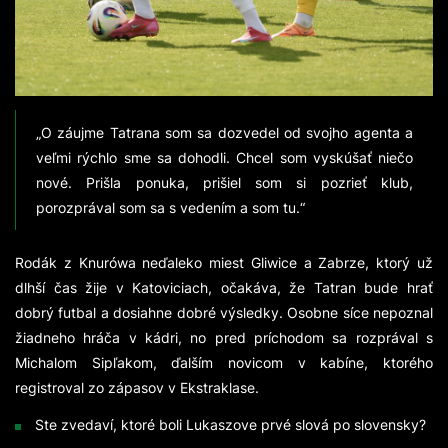
„O záujme Tatrana som sa dozvedel od svojho agenta a
veľmi rýchlo sme sa dohodli. Chcel som vyskúšať niečo
nové. Prišla ponuka, prišiel som si pozrieť klub,
porozprával som sa s vedením a som tu.“
Rodák z Knurówa neďaleko miest Gliwice a Zabrze, ktorý už
dlhší čas žije v Katoviciach, očakáva, že Tatran bude hrať
dobrý futbal a dosiahne dobré výsledky. Osobne síce nepoznal
žiadneho hráča v kádri, no pred príchodom sa rozprával s
Michalom Sipľakom, ďalším novicom v kabíne, ktorého
registroval zo zápasov v Ekstraklase.
Ste zvedaví, ktoré boli Lukaszove prvé slová po slovensky?