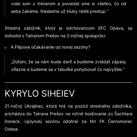
volal som s trénerom a povedali sme si všetko, čo od
seba čakáme. Následne už kluby riešili prestup.“
Stredný záložník, ktorý je odchovancom SFC Opava, sa
dohodol s Tatranom Prešov na 2-ročnej spolupráci
A Filipove očakávanie od novej sezóny?
„Dúfam, že sa nám bude dariť a budeme zvládať zápasy
víťazne a budeme sa v tabuľke pohybovať čo najvyššie.“
KYRYLO SIHEIEV
21-ročný Ukrajinec, ktorá hrá na pozícii stredného záložníka,
prichádza do Tatrana Prešov na ročné hosťovanie zo Šachtara
Doneck. Uplynulú sezónu odohral za tím FK Černomorec
Odesa.