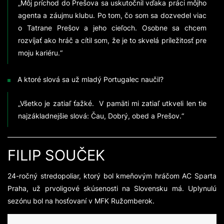
„Môj príchod do Prešova sa uskutočnil vďaka práci môjho
agenta a záujmu klubu. Po tom, čo som sa dozvedel viac
o Tatrane Prešov a jeho cieľoch. Osobne sa chcem
rozvíjať ako hráč a cítil som, že je to skvelá príležitosť pre
moju kariéru.“
A ktoré slová sa už mladý Portugalec naučil?
„Všetko je zatiaľ ťažké. V pamäti mi zatiaľ utkveli len tie
najzákladnejšie slová: Čau, Dobrý, obed a Prešov.“
FILIP SOUČEK
24-ročný stredopoliar, ktorý bol kmeňovým hráčom AC Sparta
Praha, už prvoligové skúsenosti na Slovensku má. Uplynulú
sezónu bol na hosťovaní v MFK Ružomberok.