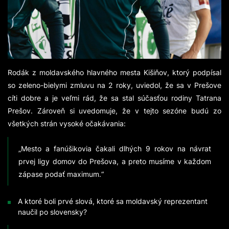
Rodák z moldavského hlavného mesta Kišiňov, ktorý podpísal
so zeleno-bielymi zmluvu na 2 roky, uviedol, že sa v Prešove
cíti dobre a je veľmi rád, že sa stal súčasťou rodiny Tatrana
Prešov. Zároveň si uvedomuje, že v tejto sezóne budú zo
všetkých strán vysoké očakávania:
„Mesto a fanúšikovia čakali dlhých 9 rokov na návrat
prvej ligy domov do Prešova, a preto musíme v každom
zápase podať maximum.“
A ktoré boli prvé slová, ktoré sa moldavský reprezentant
naučil po slovensky?