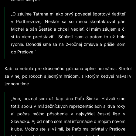
„O záujme Tatrana mi ako prvý povedal športový riaditeľ
v Podbrezovej. Neskôr sa so mnou skontaktoval pán
Micheľ a pán Šesták a chceli vedieť, či mám záujem a či
si to viem predstaviť . Súhlasil som a potom to už bolo
rýchle. Dohodli sme sa na 2-ročnej zmluve a prišiel som
do Prešova.“
Kabína nebola pre skúseného gólmana úplne neznáma. Stretol
sa v nej po rokoch s jedným hráčom, s ktorým kedysi hrával v
jednom tíme.
„Áno, poznal som už kapitána Paťa Šimka. Hrávali sme
totiž spolu v mládežníckych reprezentáciách a dva roky
aj počas môjho pôsobenia v najvyššej českej lige v
Slovácku. Aj od neho som mal informácie o mojom novom
klube. Možno ste si všimli, že Paťo ma privítal v Prešove