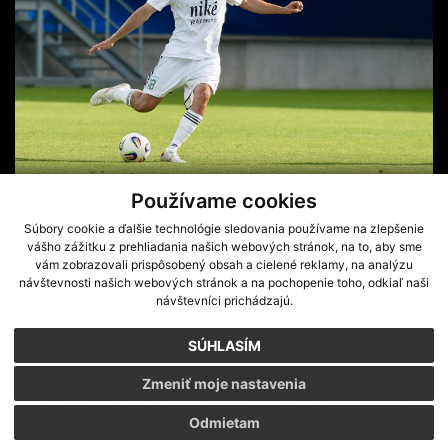
Používame cookies
Súbory cookie a ďalšie technológie sledovania používame na zlepšenie
Ako odchovanec Viktorie Plzeň mal v sezóne 2018/2019
vášho zážitku z prehliadania našich webových stránok, na to, aby sme
možnosť zahrať si v mládežníckej edícii Ligy majstrov proti
vám zobrazovali prispôsobený obsah a cielené reklamy, na analýzu
tímom AS Rím, CSKA Moskva i Real Madrid.
návštevnosti našich webových stránok a na pochopenie toho, odkiaľ naši
návštevníci prichádzajú.
Do Tatrana Prešov prichádza na ročné hosťovanie s možnosťou
SÚHLASÍM
opcie na prestup. Uviedol, že sa chvíľu rozhodoval, keďže má 1
a pol ročného syna, ale keďže to bola zaujímavá ponuka, tak
Zmeniť moje nastavenia
prijal výzvu hrať za najstarší futbalový klub na Slovensku. Sám
vie, že sezóna bude náročná, no nezabudol dodať, že liga bude
Odmietam
síce ťažká, ale my budeme chcieť byť úspešní.