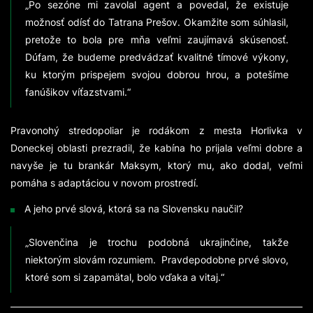
„Po sezóne mi zavolal agent a povedal, že existuje
možnosť odísť do Tatrana Prešov. Okamžite som súhlasil,
pretože to bola pre mňa veľmi zaujímavá skúsenosť.
Dúfam, že budeme predvádzať kvalitné tímové výkony,
ku ktorým prispejem svojou dobrou hrou, a potešíme
fanúšikov víťazstvami.“
Pravonohý stredopoliar je rodákom z mesta Horlivka v
Doneckej oblasti prezradil, že kabína ho prijala veľmi dobre a
navyše je tu brankár Maksym, ktorý mu, ako dodal, veľmi
pomáha s adaptáciou v novom prostredí.
A jeho prvé slová, ktorá sa na Slovensku naučil?
„Slovenčina je trochu podobná ukrajinčine, takže
niektorým slovám rozumiem. Pravdepodobne prvé slovo,
ktoré som si zapamätal, bolo vďaka a vitaj.“