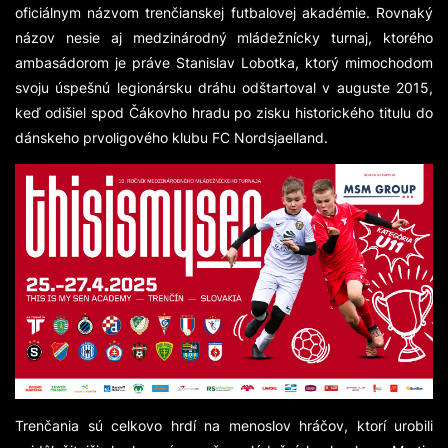
oficiálnym názvom trenčianskej futbalovej akadémie. Rovnaký
názov nesie aj medzinárodný mládežnícky turnaj, ktorého
ambasádorom je práve Stanislav Lobotka, ktorý mimochodom
svoju úspešnú legionársku dráhu odštartoval v auguste 2015,
keď odišiel spod Čákovho hradu po zisku historického titulu do
dánskeho prvoligového klubu FC Nordsjaelland.
Trenčania sú celkovo hrdí na menoslov hráčov, ktorí urobili