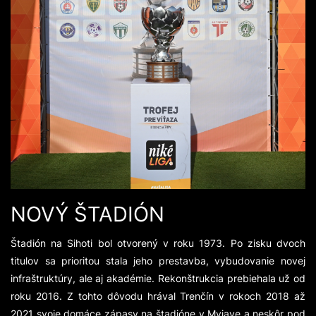
NOVÝ ŠTADIÓN
Štadión na Sihoti bol otvorený v roku 1973. Po zisku dvoch
titulov sa prioritou stala jeho prestavba, vybudovanie novej
infraštruktúry, ale aj akadémie. Rekonštrukcia prebiehala už od
roku 2016. Z tohto dôvodu hrával Trenčín v rokoch 2018 až
2021 svoje domáce zápasy na štadióne v Myjave a neskôr pod