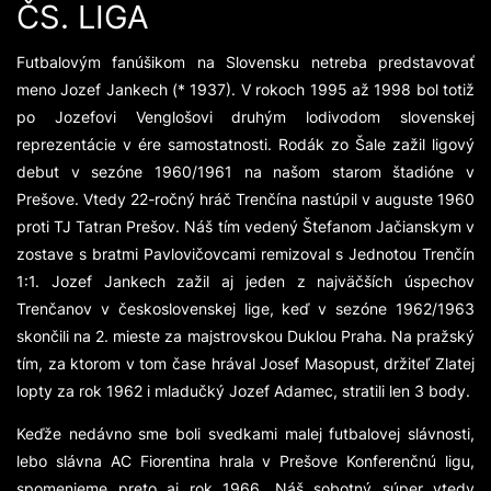
ČS. LIGA
Futbalovým fanúšikom na Slovensku netreba predstavovať
meno Jozef Jankech (* 1937). V rokoch 1995 až 1998 bol totiž
po Jozefovi Venglošovi druhým lodivodom slovenskej
reprezentácie v ére samostatnosti. Rodák zo Šale zažil ligový
debut v sezóne 1960/1961 na našom starom štadióne v
Prešove. Vtedy 22-ročný hráč Trenčína nastúpil v auguste 1960
proti TJ Tatran Prešov. Náš tím vedený Štefanom Jačianskym v
zostave s bratmi Pavlovičovcami remizoval s Jednotou Trenčín
1:1. Jozef Jankech zažil aj jeden z najväčších úspechov
Trenčanov v československej lige, keď v sezóne 1962/1963
skončili na 2. mieste za majstrovskou Duklou Praha. Na pražský
tím, za ktorom v tom čase hrával Josef Masopust, držiteľ Zlatej
lopty za rok 1962 i mladučký Jozef Adamec, stratili len 3 body.
Keďže nedávno sme boli svedkami malej futbalovej slávnosti,
lebo slávna AC Fiorentina hrala v Prešove Konferenčnú ligu,
spomenieme preto aj rok 1966. Náš sobotný súper vtedy