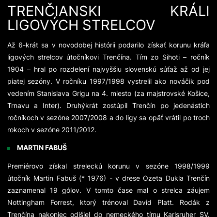
TRENČIANSKI KRÁLI
LIGOVÝCH STRELCOV
Až 6-krát sa v novodobej histórii podarilo získať korunu kráľa
ligových strelcov útočníkovi Trenčína. Tím zo Sihoti – ročník
1904 – hral po rozdelení najvyššiu slovenskú súťaž až od jej
piatej sezóny. V ročníku 1997/1998 vystrelil ako nováčik pod
vedením Stanislava Grigu na 4. miesto (za majstrovské Košice,
Trnavu a Inter). Druhýkrát zostúpil Trenčín po jedenástich
ročníkoch v sezóne 2007/2008 a do ligy sa opäť vrátil po troch
rokoch v sezóne 2011/2012.
MARTIN FABUŠ
Premiérovo získal streleckú korunu v sezóne 1998/1999
útočník Martin Fabuš (* 1976) - v drese Ozeta Dukla Trenčín
zaznamenal 19 gólov. V tomto čase mal o strelca záujem
Nottingham Forrest, ktorý trénoval David Platt. Rodák z
Trenčína nakoniec odišiel do nemeckého tímu Karlsruher SV.