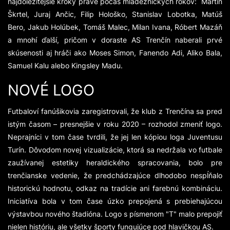
najdôležitejšie kroky práve počas mládežníckych rokov: Martin
Škrtel, Juraj Ančic, Filip Hološko, Stanislav Lobotka, Matúš
Bero, Jakub Holúbek, Tomáš Malec, Milan Ivana, Róbert Mazáň
a mnohí ďalší, pričom v doraste AS Trenčín naberali prvé
skúsenosti aj hráči ako Moses Simon, Fanendo Adi, Aliko Bala,
Samuel Kalu alebo Kingsley Madu.
NOVÉ LOGO
Futbaloví fanúšikovia zaregistrovali, že klub z Trenčína sa pred
istým časom – presnejšie v roku 2020 – rozhodol zmeniť logo.
Neprajníci v tom čase tvrdili, že jej len kópiou loga Juventusu
Turín. Dôvodom novej vizualizácie, ktorá sa nedržala vo futbale
zaužívanej estetiky heraldického spracovania, bolo pre
trenčianske vedenie, že predchádzajúce dlhodobo nespĺňalo
historickú hodnotu, odkaz na tradície ani farebnú kombináciu.
Iniciatíva bola v tom čase úzko prepojená s prebiehajúcou
výstavbou nového štadióna. Logo s písmenom "T" malo prepojiť
nielen históriu, ale všetky športy fungujúce pod hlavičkou AS.