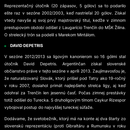
Reprezentačný útočník (20 zápasov, 5 gólov) sa to podarilo
ešte raz v sezóne 2002/2003, keď nastrieľal 20 gólov. Získal
vtedy navyše aj svoj prvý majstrovský titul, keďže v zimnom
prestupovom období odišiel z Laugarício Trenčín do MŠK Žilina.
O strelecký trón sa podelil s Marekom Mintálom.
DAVID DEPETRIS
V sezóne 2012/2013 sa ligovým kanonierom so 16 gólmi stal
útočník David Depetris. Argentínčan získal slovenské
občianstvo práve v tejto sezóne v apríli 2013. Zaujímavosťou je,
že naturalizovaný Slovák, ktorý prišiel pod Tatry ako 19-ročný
v roku 2007, dosiahol primát najlepšieho strelca ligy, aj keď
odohral za Trenčín len jesennú časť. Počas zimnej prestávky
totiž odišiel do Turecka. S druholigovým tímom Caykur Rizespor
vybojoval postup do najvyššej tureckej súťaže.
Dodávame, že svetobežník, ktorý má na konte aj dva štarty zo
slovenskú reprezentáciu (proti Gibraltáru a Rumunsku v roku