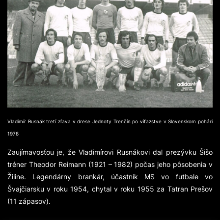
Vladimír Rusnák tretí zľava v drese Jednoty Trenčín po víťazstve v Slovenskom pohári
1978
Zaujímavosťou je, že Vladimírovi Rusnákovi dal prezývku Šišo
tréner Theodor Reimann (1921 – 1982) počas jeho pôsobenia v
Žiline. Legendárny brankár, účastník MS vo futbale vo
Švajčiarsku v roku 1954, chytal v roku 1955 za Tatran Prešov
(11 zápasov).