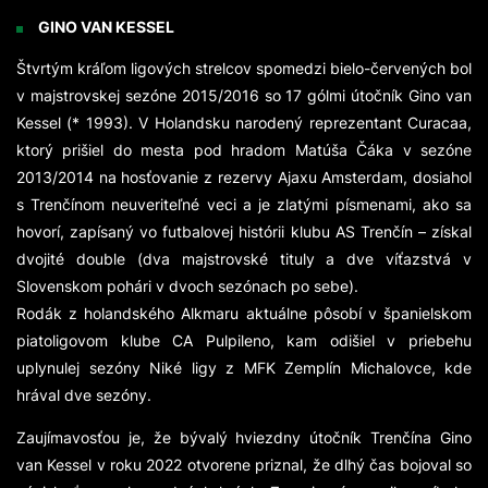
GINO VAN KESSEL
Štvrtým kráľom ligových strelcov spomedzi bielo-červených bol
v majstrovskej sezóne 2015/2016 so 17 gólmi útočník Gino van
Kessel (* 1993). V Holandsku narodený reprezentant Curacaa,
ktorý prišiel do mesta pod hradom Matúša Čáka v sezóne
2013/2014 na hosťovanie z rezervy Ajaxu Amsterdam, dosiahol
s Trenčínom neuveriteľné veci a je zlatými písmenami, ako sa
hovorí, zapísaný vo futbalovej histórii klubu AS Trenčín – získal
dvojité double (dva majstrovské tituly a dve víťazstvá v
Slovenskom pohári v dvoch sezónach po sebe).
Rodák z holandského Alkmaru aktuálne pôsobí v španielskom
piatoligovom klube CA Pulpileno, kam odišiel v priebehu
uplynulej sezóny Niké ligy z MFK Zemplín Michalovce, kde
hrával dve sezóny.
Zaujímavosťou je, že bývalý hviezdny útočník Trenčína Gino
van Kessel v roku 2022 otvorene priznal, že dlhý čas bojoval so