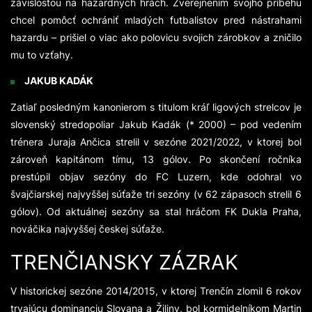
závislosťou na hazardných hrách. Zverejnením svojho príbehu
chcel pomôcť ochrániť mladých futbalistov pred nástrahami
hazardu – prišiel o viac ako polovicu svojich zárobkov a zničilo
mu to vzťahy.
JAKUB KADÁK
Zatiaľ posledným kanonierom s titulom kráľ ligových strelcov je
slovenský stredopoliar Jakub Kadák (* 2000) – pod vedením
trénera Juraja Ančica strelil v sezóne 2021/2022, v ktorej bol
zároveň kapitánom tímu, 13 gólov. Po skončení ročníka
prestúpil objav sezóny do FC Luzern, kde odohral vo
švajčiarskej najvyššej súťaže tri sezóny (v 62 zápasoch strelil 6
gólov). Od aktuálnej sezóny sa stal hráčom FK Dukla Praha,
nováčika najvyššej českej súťaže.
TRENČIANSKY ZÁZRAK
V historickej sezóne 2014/2015, v ktorej Trenčín zlomil 6 rokov
trvajúcu dominanciu Slovana a Žiliny, bol kormidelníkom Martin