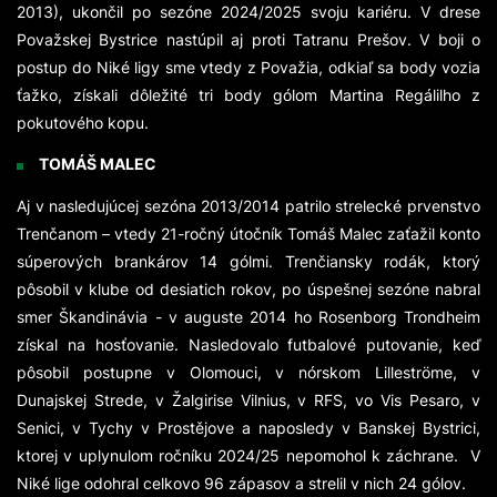
2013), ukončil po sezóne 2024/2025 svoju kariéru. V drese
Považskej Bystrice nastúpil aj proti Tatranu Prešov. V boji o
postup do Niké ligy sme vtedy z Považia, odkiaľ sa body vozia
ťažko, získali dôležité tri body gólom Martina Regálilho z
pokutového kopu.
TOMÁŠ MALEC
Aj v nasledujúcej sezóna 2013/2014 patrilo strelecké prvenstvo
Trenčanom – vtedy 21-ročný útočník Tomáš Malec zaťažil konto
súperových brankárov 14 gólmi. Trenčiansky rodák, ktorý
pôsobil v klube od desiatich rokov, po úspešnej sezóne nabral
smer Škandinávia - v auguste 2014 ho Rosenborg Trondheim
získal na hosťovanie. Nasledovalo futbalové putovanie, keď
pôsobil postupne v Olomouci, v nórskom Lilleströme, v
Dunajskej Strede, v Žalgirise Vilnius, v RFS, vo Vis Pesaro, v
Senici, v Tychy v Prostějove a naposledy v Banskej Bystrici,
ktorej v uplynulom ročníku 2024/25 nepomohol k záchrane. V
Niké lige odohral celkovo 96 zápasov a strelil v nich 24 gólov.