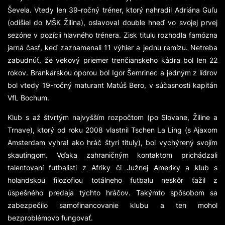
Ševela. Vtedy len 39-ročný tréner, ktorý nahradil Adriána Guľu
(odišiel do MŠK Žilina), oslavoval double hneď vo svojej prvej
sezóne v pozícii hlavného trénera. Zisk titulu rozhodla famózna
jarná časť, keď zaznamenali 11 výhier a jednu remízu. Netreba
zabudnúť, že vekový priemer trenčianskeho kádra bol len 22
rokov. Brankárskou oporou bol Igor Šemrinec a jedným z lídrov
bol vtedy 19-ročný maturant Matúš Bero, v súčasnosti kapitán
VfL Bochum.
Klub s až štvrtým najvyšším rozpočtom (po Slovane, Žiline a
Trnave), ktorý od roku 2008 vlastnil Tschen La Ling (s Ajaxom
Amsterdam vyhral ako hráč štyri tituly), bol vychýrený svojím
skautingom. Vďaka zahraničným kontaktom prichádzali
talentovaní futbalisti z Afriky či Južnej Ameriky a klub s
holandskou filozofiou totálneho futbalu neskôr ťažil z
úspešného predaja týchto hráčov. Takýmto spôsobom sa
zabezpečilo samofinancovanie klubu a ten mohol
bezproblémovo fungovať.