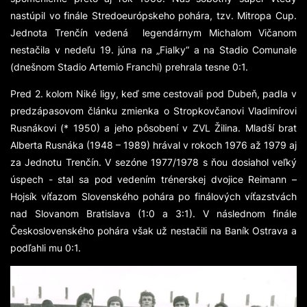
nastúpil vo finále Stredoeurópskeho pohára, tzv. Mitropa Cup.
Jednota Trenčín vedená legendárnym Michalom Vičanom
nestačila v nedeľu 19. júna na „Fialky“ a na Stadio Comunale
(dnešnom Stadio Artemio Franchi) prehrala tesne 0:1.
Pred 2. kolom Niké ligy, keď sme cestovali pod Dubeň, padla v
predzápasovom článku zmienka o Stropkovčanovi Vladimírovi
Rusnákovi (* 1950) a jeho pôsobení v ZVL Žilina. Mladší brat
Alberta Rusnáka (1948 – 1989) hrával v rokoch 1976 až 1979 aj
za Jednotu Trenčín. V sezóne 1977/1978 s ňou dosiahol veľký
úspech - stal sa pod vedením trénerskej dvojice Reimann –
Hojsík víťazom Slovenského pohára po finálových víťazstvách
nad Slovanom Bratislava (1:0 a 3:1). V následnom finále
Československého pohára však už nestačili na Baník Ostrava a
podľahli mu 0:1.