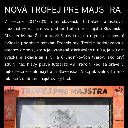
NOVÁ TROFEJ PRE MAJSTRA
V sezóne 2014/2015 mali slovenskí futbaloví fanúšikovia
možnosť vybrať si novú podobu trofeje pre majstra Slovenska.
Dizajnér Michal Žák pripravil 5 návrhov, z ktorých v hlasovaní
zvíťazila podoba s názvom Esencia hry. Trofej s podstavcom z
orechová dreva, ktorá je vyrobená z lešteného hliníka, je 60 cm
vysoká a skladá sa z 5- a 6-uholníkových tvarov, ako prví
zdvihli nad hlavy práve futbalisti AS Trenčín, keď sa práve v
tejto sezóne stali majstrami Slovenska. A zopakovali si to aj o
rok, keďže obhájili majstrovský titul.