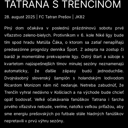
TATRANA S TRENČÍNOM
28. august 2025 | FC Tatran Prešov | JK82
Plný dom očakáva v poslednú prázdninovú sobotu prvé
víťazstvo zeleno-bielych. Protivníkom v 6. kole Niké ligy bude
tím spod hradu Matúša Čáka, o ktorom sa zatiaľ nenapĺňajú
predsezónne prognózy denníka Šport. Z adepta na zostup či
baráž je momentálne prekvapenie ligy. Ostrý štart a súboje s
kvartetom najúspešnejších tímov minulej sezóny neznamenajú
automaticky, že ďalšie zápasy budú jednoduchšie.
Dvojnásobný slovenský šampión s holandským lodivodom
Ricardom Monizom nám nič nedaruje. Netreba zabudnúť, že
Trenčín vyhral nedávno v Košiciach a na východe bude chcieť
opäť bodovať. Veľké očakávania fanúšikov Tatrana i ťarcha
prvého víťazstva nebude, veríme, natoľko veľkou príťažou, aby
sme energiu prešovských po futbale stále hladných fanúšikov
nepretavili v prvú výhru sezóny.