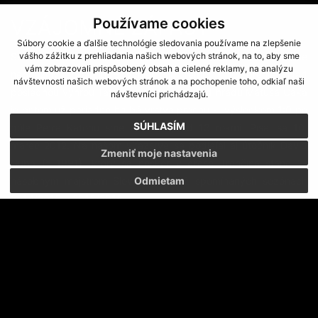
VZÁJOMNÉ ZÁPASY
Používame cookies
Súbory cookie a ďalšie technológie sledovania používame na zlepšenie
So súperom z Trenčína sme odohrali spolu 25 duelov a máme
vášho zážitku z prehliadania našich webových stránok, na to, aby sme
vám zobrazovali prispôsobený obsah a cielené reklamy, na analýzu
nepriaznivú bilanciu 5 výhier - 7 remíz - 13 prehier. Nad
návštevnosti našich webových stránok a na pochopenie toho, odkiaľ naši
poslednou výhrou Tatrana nad tímom spod hradu Matúša Čáka
návštevníci prichádzajú.
je pritom už poriadne hrubá vrstva prachu - výsledkom 1:0 po
SÚHLASÍM
góle Petra Katonu sme zvíťazili pred 13 rokmi. Písal sa 10.
marec 2012. Na našom víťazstve sa podieľal aj útočník David
Zmeniť moje nastavenia
Guba (* 1991), ktorý sa neskôr v drese Trenčína stane 2-
násobným majstrom Slovenska v už spomínaných sezónach
Odmietam
2014/2015 a 2015/2016.