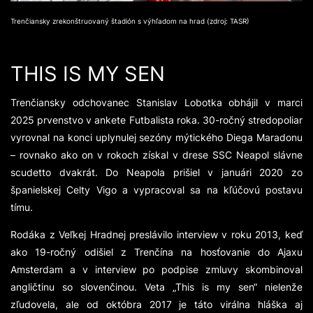
Trenčiansky zrekonštruovaný štadión s výhľadom na hrad (zdroj: TASR)
THIS IS MY SEN
Trenčiansky odchovanec Stanislav Lobotka obhájil v marci
2025 prvenstvo v ankete Futbalista roka. 30-ročný stredopoliar
vyrovnal na konci uplynulej sezóny mýtického Diega Maradonu
– rovnako ako on v rokoch získal v drese SSC Neapol slávne
scudetto dvakrát. Do Neapola prišiel v januári 2020 zo
španielskej Celty Vigo a vypracoval sa na kľúčovú postavu
tímu.
Rodáka z Veľkej Hradnej preslávilo interview v roku 2013, keď
ako 19-ročný odišiel z Trenčína na hosťovanie do Ajaxu
Amsterdam a v interview po podpise zmluvy skombinoval
angličtinu so slovenčinou. Veta „This is my sen“ nielenže
zľudovela, ale od októbra 2017 je táto virálna hláška aj