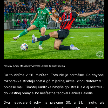
Aktívny Andy Masaryk vyzvŕtal Lazara Stojsavljeviča
Čo to vidíme v 26. minúte? Toto nie je normálne. Po chybnej
rozohrávke strieľajú hostia gól z jedinej akcie, ktorú doteraz v 1.
polčase mali. Timotej Kudlička navyše gól strelil, ale aj nestrelil -
do vlastnej brány si ho nešťastne tečoval Daniels Balodis.
Dva nevydarené rohy na prelome 30. a 31. minúty, ale