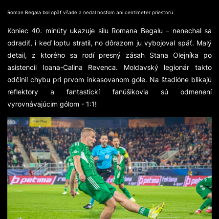
Roman Begala bol opäť všade a nedal hosťom ani centimeter priestoru
Koniec 40. minúty ukazuje silu Romana Begalu – nenechal sa
odradiť, i keď loptu stratil, no dôrazom ju vybojoval späť. Malý
detail, z ktorého sa rodí presný zásah Stana Olejníka po
asistencii Ioana-Calina Revenca. Moldavský legionár takto
odčinil chybu pri prvom inkasovanom góle. Na štadióne blikajú
reflektory a fantastickí fanúšikovia sú odmenení
vyrovnávajúcim gólom - 1:1!