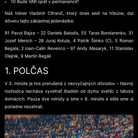
10 Bude VAR opäť v permanencii?
Náš tréner Vladimír Cifranič, ktorý dnes sedí na tribúne, dal
dôveru tejto základnej jedenástke:
91 Pavol Bajza – 22 Daniels Balodis, 55 Taras Bondarenko, 31
Jozef Menich – 28 Juraj Kotula, 4 Patrik Šimko (C), 5 Roman
Begala, 2 Ioan-Calin Revenco – 97 Andy Masaryk, 11 Stanislav
Olejník, 9 Martin Regáli
1. POLČAS
V 3. minúte je hra prerušená z nezvyčajných dôvodov – hlavný
rozhodca necháva vyvetrať štadión od dymu svetlíc z tábora
domácich. Pauza dve minúty a sme v 8. minúte a ešte sme si
poriadne nezahrali.