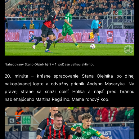
Nahecovaný Stano Olejník hýril v 1: polčase veľkou aktivitou
20. minúta – krásne spracovanie Stana Olejníka po dlhej
nakopávanej lopte a odvážny prienik Andyho Masaryka. Na
pravej strane sa snaží obísť Holíka a nájsť pred bránou
nabiehajúceho Martina Regáliho. Máme rohový kop.