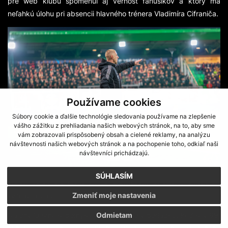
pre web klubu spomenul aj vernosť fanúšikov a ktorý má
neľahkú úlohu pri absencii hlavného trénera Vladimíra Cifraniča.
Používame cookies
Súbory cookie a ďalšie technológie sledovania používame na zlepšenie
vášho zážitku z prehliadania našich webových stránok, na to, aby sme
vám zobrazovali prispôsobený obsah a cielené reklamy, na analýzu
návštevnosti našich webových stránok a na pochopenie toho, odkiaľ naši
návštevníci prichádzajú.
SÚHLASÍM
Asistent trénera Erik Havrila koučuje zeleno-bielych pri absencii potrestaného
Zmeniť moje nastavenia
Vladimíra Cifraniča
Na chvíľu sme si pomysleli, či je všetko v poriadku, keď si v 69.
Odmietam
minúte sadá na zem Stano Olejník. Ďalšieho zraneného