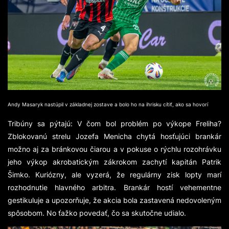
Andy Masaryk nastúpil v základnej zostave a bolo ho na ihrisku cítiť, ako sa hovorí
Tribúny sa pýtajú: V čom bol problém po výkope Freliha?
Zblokovanú strelu Jozefa Menicha chytá hosťujúci brankár
možno aj za bránkovou čiarou a v pokuse o rýchlu rozohrávku
jeho výkop akrobatickým zákrokom zachytí kapitán Patrik
Šimko. Kuriózny, ale vyzerá, že regulárny zisk lopty marí
rozhodnutie hlavného arbitra. Brankár hostí vehementne
gestikuluje a upozorňuje, že akcia bola zastavená nedovoleným
spôsobom. No ťažko povedať, čo sa skutočne udialo.