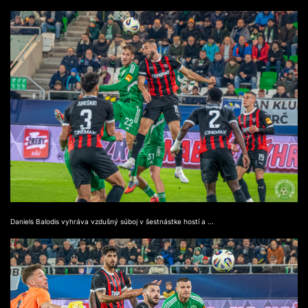
Daniels Balodis vyhráva vzdušný súboj v šestnástke hostí a ...