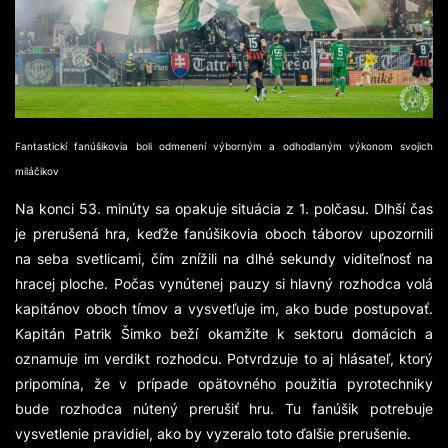
Fantastickí fanúšikovia boli odmenení výborným a odhodlaným výkonom svojich
miláčikov
Na konci 53. minúty sa opakuje situácia z 1. polčasu. Dlhší čas
je prerušená hra, keďže fanúšikovia oboch táborov upozornili
na seba svetlicami, čím znížili na dlhé sekundy viditeľnosť na
hracej ploche. Počas vynútenej pauzy si hlavný rozhodca volá
kapitánov oboch tímov a vysvetľuje im, ako bude postupovať.
Kapitán Patrik Šimko beží okamžite k sektoru domácich a
oznamuje im verdikt rozhodcu. Potvrdzuje to aj hlásateľ, ktorý
pripomína, že v prípade opätovného použitia pyrotechniky
bude rozhodca nútený prerušiť hru. Tu fanúšik potrebuje
vysvetlenie pravidiel, ako by vyzeralo toto ďalšie prerušenie.