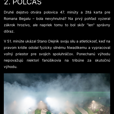
2. POLČAS
Druhé dejstvo otvára polovica 47. minúty a žltá karta pre
Romana Begalu – bola nevyhnutná? Na prvý pohľad vyzeral
zákrok hrozivo, ale napriek tomu to bol skôr "len" správny
dôraz.
V 51. minúte ukázal Stano Olejník svoju silu a atletickosť, keď na
pravom krídle odolal fyzicky silnému Nwadikemu a vypracoval
voľný priestor pre svojich spoluhráčov. Ponechanú výhodu
nepovažujú niektorí fanúšikovia na tribúne za skutočnú
výhodu.