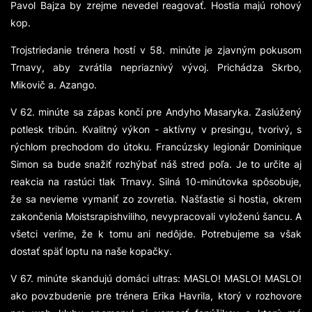
Pavol Bajza by zrejme nevedel reagovať. Hostia majú rohový
kop.
Trojstriedanie trénera hostí v 58. minúte je zjavným pokusom
Trnavy, aby zvrátila nepriaznivý vývoj. Prichádza Skrbo,
Mikovič a. Azango.
V 62. minúte sa zápas končí pre Andyho Masaryka. Zaslúžený
potlesk tribún. Kvalitný výkon - aktívny v presingu, tvorivý, s
rýchlom prechodom do útoku. Francúzsky legionár Dominique
Simon sa bude snažiť rozhýbať náš stred poľa. Je to určite aj
reakcia na rastúci tlak Trnavy. Silná 10-minútovka spôsobuje,
že sa nevieme vymaniť zo zovretia. Našťastie si hostia, okrem
zakončenia Moistsrapishviliho, nevypracovali vyloženú šancu. A
všetci veríme, že k tomu ani nedôjde. Potrebujeme sa však
dostať späť loptu na naše kopačky.
V 67. minúte skandujú domáci ultras: MASLO! MASLO! MASLO!
ako povzbudenie pre trénera Erika Havrila, ktorý v rozhovore