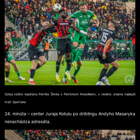
Súboj nášho kapitána Patrika Šimka s Patrickom Nwadikem, v nedeľu zrejme najlepší
hráč Spartaka
24. minúta – center Juraja Kotulu po driblingu Andyho Masaryka
nenachádza adresáta.