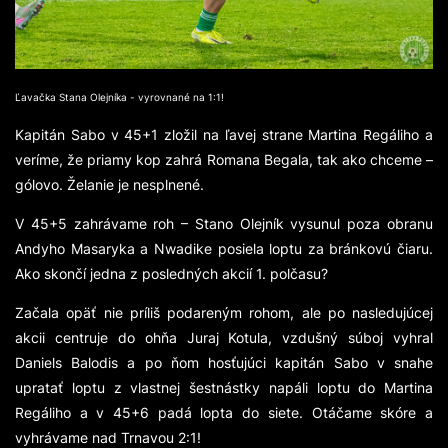
Ľavačka Stana Olejníka - vyrovnané na 1:1!
Kapitán Sabo v 45+1 zložil na ľavej strane Martina Regáliho a
veríme, že priamy kop zahrá Romana Begala, tak ako chceme –
gólovo. Želanie je nesplnené.
V 45+5 zahrávame roh – Stano Olejník vysunul poza obranu
Andyho Masaryka a Nwadike posiela loptu za bránkovú čiaru.
Ako skončí jedna z posledných akcií 1. polčasu?
Začala opäť nie príliš podareným rohom, ale po nasledujúcej
akcii centruje do ohňa Juraj Kotula, vzdušný súboj vyhral
Daniels Balodis a po ňom hosťujúci kapitán Sabo v snahe
upratať loptu z vlastnej šestnástky napáli loptu do Martina
Regáliho a v 45+6 padá lopta do siete. Otáčame skóre a
vyhrávame nad Trnavou 2:1!