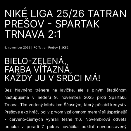
NIKÉ LIGA 25/26 TATRAN
PREŠOV - SPARTAK
TRNAVA 2:1
9. november 2025 │ FC Tatran Prešov │ JK82
BIELO-ZELENÁ,
FARBA VÍŤAZNÁ,
KAŽDÝ JU V SRDCI MÁ!
Bez hlavného trénera na lavičke, ale s plným štadiónom
nastupujeme v nedeľu 9. novembra 2025 proti Spartaku
Trnava. Tím vedený Michalom Ščasným, ktorý pôsobil kedysi v
Prešove ako hráč, bol v prvom vzájomnom meraní síl úspešnejší
- červeno-čiernych vyhrali tesne 1:0. Novembrová odveta
ponúka v poradí 7. pokus nováčika odkliať novopostavený