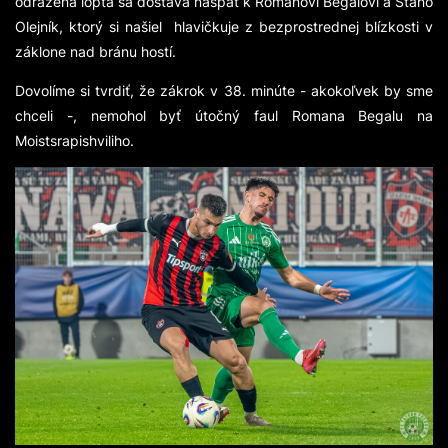
odrazená lopta sa dostáva naspäť k Romanovi Begalovi a Stano
Olejník, ktorý si našiel hlavičkuje z bezprostrednej blízkosti v
záklone nad bránu hostí.
Dovolíme si tvrdiť, že zákrok v 38. minúte - akokoľvek by sme
chceli -, nemohol byť útočný faul Romana Begalu na
Moistsrapishviliho.