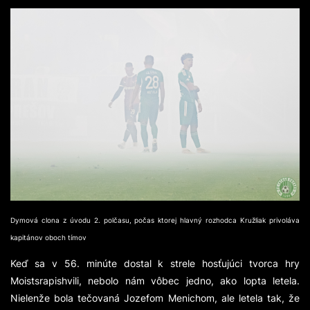
Dymová clona z úvodu 2. polčasu, počas ktorej hlavný rozhodca Kružliak privoláva
kapitánov oboch tímov
Keď sa v 56. minúte dostal k strele hosťujúci tvorca hry
Moistsrapishvili, nebolo nám vôbec jedno, ako lopta letela.
Nielenže bola tečovaná Jozefom Menichom, ale letela tak, že