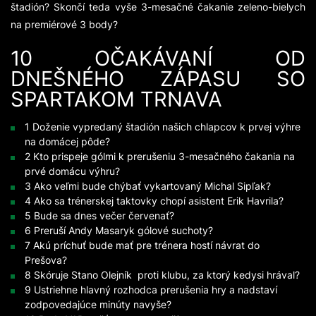
štadión? Skončí teda vyše 3-mesačné čakanie zeleno-bielych
na premiérové 3 body?
10 OČAKÁVANÍ OD
DNEŠNÉHO ZÁPASU SO
SPARTAKOM TRNAVA
1 Doženie vypredaný štadión našich chlapcov k prvej výhre
na domácej pôde?
2 Kto prispeje gólmi k prerušeniu 3-mesačného čakania na
prvé domácu výhru?
3 Ako veľmi bude chýbať vykartovaný Michal Sipľak?
4 Ako sa trénerskej taktovky chopí asistent Erik Havrila?
5 Bude sa dnes večer červenať?
6 Preruší Andy Masaryk gólové suchoty?
7 Akú príchuť bude mať pre trénera hostí návrat do
Prešova?
8 Skóruje Stano Olejník proti klubu, za ktorý kedysi hrával?
9 Ustriehne hlavný rozhodca prerušenia hry a nadstaví
zodpovedajúce minúty navyše?