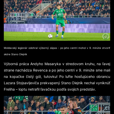
Moldavský legionár odohral výborný zápas - po jeho centri mohol v 9. minúte otvoriť
skóre Stano Olejník
Výborná práca Andyho Masaryka v stredovom kruhu, na ľavej
strane nachádza Revenca a po jeho centri v 9. minúte sme mali
na kopačke čistý gól, tutovku! Po lufte hosťujúceho obrancu
Lazara Stojsavljeviča prekvapený Stano Olejník nechal vyniknúť
Freliha – loptu netrafil ľavačkou podľa svojich predstáv.