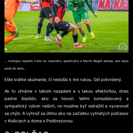
... hosťujúci kapitán triafa do vlastného spoluhráča a Martin Regáli sleduje, ako lopta
padá do siete...
Ešte krátke skúmanie, či nedošlo k hre rukou. Gól potvrdený.
Ak to uhráme v takom nasadení a s takou efektivitou, dnes
padne štadión, ako sa hovorí. Veľmi konsolidovaný a
sympatický výkon našich, no musíme byť ostražití a vyvarovať
sa chýb. A vyhnúť sa útlmu ako na začiatku vyhratých polčasov
v Košiciach a doma s Podbrezovou.