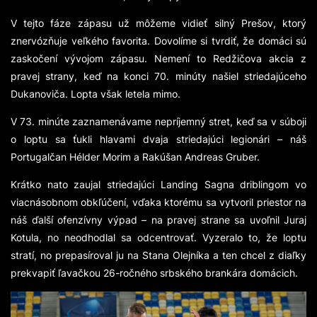
V tejto fáze zápasu už môžeme vidieť silný Prešov, ktorý
znervózňuje veľkého favorita. Dovolíme si tvrdiť, že domáci sú
zaskočení vývojom zápasu. Nemení to Redžičova akcia z
pravej strany, keď na konci 70. minúty našiel striedajúceho
Dukanoviča. Lopta však letela mimo.
V 73. minúte zaznamenávame nepríjemný stret, keď sa v súboji
o loptu sa ťukli hlavami dvaja striedajúci legionári – náš
Portugalčan Hélder Morim a Rakúšan Andreas Gruber.
Krátko nato zaujal striedajúci Landing Sagna driblingom vo
viacnásobnom obkľúčení, vďaka ktorému sa vytvoril priestor na
náš ďalší ofenzívny výpad – na pravej strane sa uvoľnil Juraj
Kotula, no neodhodlal sa odcentrovať. Vyzeralo to, že loptu
stratí, no prepasíroval ju na Stana Olejníka a ten chcel z diaľky
prekvapiť ľavačkou 26-ročného srbského brankára domácich.