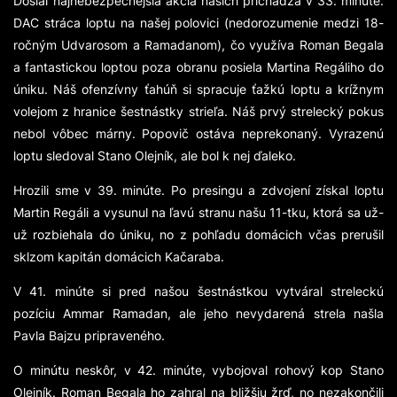
Dosiaľ najnebezpečnejšia akcia našich prichádza v 33. minúte.
DAC stráca loptu na našej polovici (nedorozumenie medzi 18-
ročným Udvarosom a Ramadanom), čo využíva Roman Begala
a fantastickou loptou poza obranu posiela Martina Regáliho do
úniku. Náš ofenzívny ťahúň si spracuje ťažkú loptu a krížnym
volejom z hranice šestnástky strieľa. Náš prvý strelecký pokus
nebol vôbec márny. Popovič ostáva neprekonaný. Vyrazenú
loptu sledoval Stano Olejník, ale bol k nej ďaleko.
Hrozili sme v 39. minúte. Po presingu a zdvojení získal loptu
Martin Regáli a vysunul na ľavú stranu našu 11-tku, ktorá sa už-
už rozbiehala do úniku, no z pohľadu domácich včas prerušil
sklzom kapitán domácich Kačaraba.
V 41. minúte si pred našou šestnástkou vytváral streleckú
pozíciu Ammar Ramadan, ale jeho nevydarená strela našla
Pavla Bajzu pripraveného.
O minútu neskôr, v 42. minúte, vybojoval rohový kop Stano
Olejník. Roman Begala ho zahral na bližšiu žrď, no nezakončili