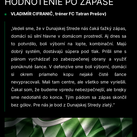
HODNOTENIE PO ZÁPASE
VLADIMÍR CIFRANIČ, tréner FC Tatran Prešov)
„Vedeli sme, že v Dunajskej Strede nás čaká ťažký zápas,
domáci sú silní hlavne v domácom prostredí. Aj dnes sa
to potvrdilo, boli výborní na lopte, kombinační. Majú
dobrý systém, dostávajú súpera pod tlak. Prišli sme s
plánom vychádzať zo zabezpečenej obrany a využiť
ponúknuté šance. V defenzíve sme boli výborní, domáci
si okrem priameho kopu nejaké čisté šance
nevypracovali. Mali tam centre, ale všetko sme vyriešili.
Čakal som, že budeme vpredu nebezpečnejší, ale brejky
sme nedotiahli do konca. Tým pádom sa zápas skončil
bez gólov. Pre nás je bod z Dunajskej Stredy zlatý.“