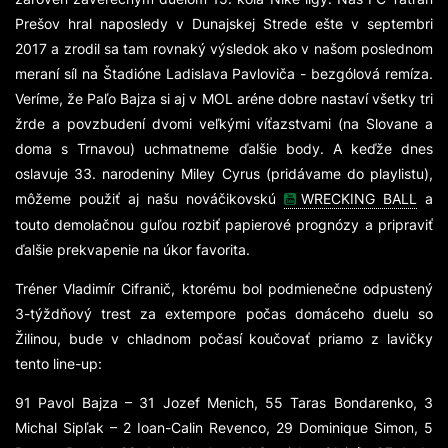
Prešov hral naposledy v Dunajskej Strede ešte v septembri
2017 a zrodil sa tam rovnaký výsledok ako v našom poslednom
meraní síl na Štadióne Ladislava Pavloviča - bezgólová remíza.
Veríme, že Paľo Bajza si aj v MOL aréne dobre nastaví všetky tri
žrde a povzbudení dvomi veľkými víťazstvami (na Slovane a
doma s Trnavou) uchmatneme ďalšie body. A keďže dnes
oslavuje 33. narodeniny Miley Cyrus (pridávame do playlistu),
môžeme použiť aj našu nováčikovskú
WRECKING BALL
a
touto demolačnou guľou rozbiť papierové prognózy a pripraviť
ďalšie prekvapenie na úkor favorita.
Tréner Vladimír Cifranič, ktorému bol podmienečne odpustený
3-týždňový trest za extempore počas domáceho duelu so
Žilinou, bude v chladnom počasí koučovať priamo z lavičky
tento line-up:
91 Pavol Bajza – 31 Jozef Menich, 55 Taras Bondarenko, 3
Michal Sipľak – 2 Ioan-Calin Revenco, 29 Dominique Simon, 5