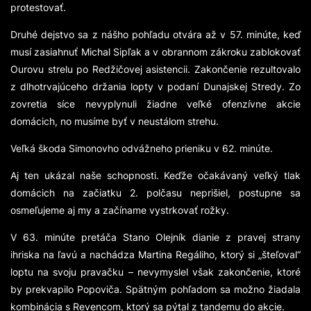
protestovať.
Druhé dejstvo sa z nášho pohľadu otvára až v 57. minúte, keď
musí zasiahnuť Michal Sipľak a v obrannom zákroku zablokovať
Ourovu strelu po Redžičovej asistencii. Zakončenie rezultovalo
z dlhotrvajúceho držania lopty v podaní Dunajskej Stredy. Zo
zovretia síce nevyplynuli žiadne veľké ofenzívne akcie
domácich, no musíme byť v neustálom strehu.
Veľká škoda Simonovho odvážneho prieniku v 62. minúte.
Aj ten ukázal naše schopnosti. Keďže očakávaný veľký tlak
domácich na začiatku 2. polčasu neprišiel, postupne sa
osmeľujeme aj my a začíname vystrkovať rožky.
V 63. minúte pretáča Stano Olejník dianie z pravej strany
ihriska na ľavú a nachádza Martina Regáliho, ktorý si „šteľoval“
loptu na svoju pravačku – nevymyslel však zakončenie, ktoré
by prekvapilo Popoviča. Spätným pohľadom sa možno žiadala
kombinácia s Revencom, ktorý sa pýtal z tandemu do akcie.