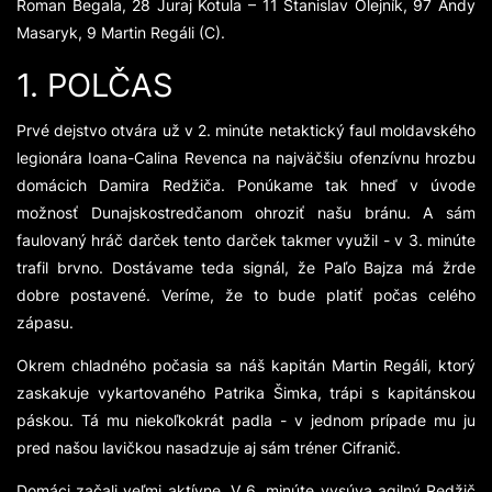
Roman Begala, 28 Juraj Kotula – 11 Stanislav Olejník, 97 Andy
Masaryk, 9 Martin Regáli (C).
1. POLČAS
Prvé dejstvo otvára už v 2. minúte netaktický faul moldavského
legionára Ioana-Calina Revenca na najväčšiu ofenzívnu hrozbu
domácich Damira Redžiča. Ponúkame tak hneď v úvode
možnosť Dunajskostredčanom ohroziť našu bránu. A sám
faulovaný hráč darček tento darček takmer využil - v 3. minúte
trafil brvno. Dostávame teda signál, že Paľo Bajza má žrde
dobre postavené. Veríme, že to bude platiť počas celého
zápasu.
Okrem chladného počasia sa náš kapitán Martin Regáli, ktorý
zaskakuje vykartovaného Patrika Šimka, trápi s kapitánskou
páskou. Tá mu niekoľkokrát padla - v jednom prípade mu ju
pred našou lavičkou nasadzuje aj sám tréner Cifranič.
Domáci začali veľmi aktívne. V 6. minúte vysúva agilný Redžič