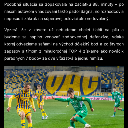
Podobná situácia sa zopakovala na začiatku 88. minúty – po
našom autovom vhadzovaní takto padol Sagna, no rozhodcovia
neposúdili zákrok na súperovej polovici ako nedovolený.
Vyzerá, že v závere už nebudeme chcieť tlačiť na pílu a
budeme sa naplno venovať zodpovednej defenzíve, vďaka
ktorej odvezieme saňami na východ dôležitý bod a zo štyroch
zápasov s tímom z minuloročnej TOP 4 získame ako nováčik
parádnych 7 bodov za dve víťazstvá a jednu remízu.