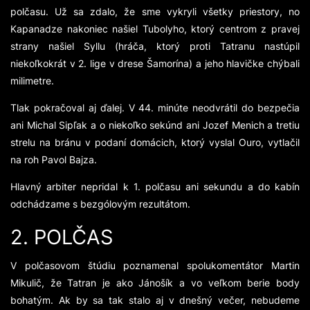
polčasu. Už sa zdalo, že sme vykryli všetky priestory, no
Kapanadze nakoniec našiel Tubolyho, ktorý centrom z pravej
strany našiel Syllu (hráča, ktorý proti Tatranu nastúpil
niekoľkokrát v 2. lige v drese Šamorína) a jeho hlavičke chýbali
milimetre.
Tlak pokračoval aj ďalej. V 44. minúte neodvrátil do bezpečia
ani Michal Sipľak a o niekoľko sekúnd ani Jozef Menich a tretiu
strelu na bránu v podaní domácich, ktorý vyslal Ouro, vytlačil
na roh Pavol Bajza.
Hlavný arbiter nepridal k 1. polčasu ani sekundu a do kabín
odchádzame s bezgólovým rezultátom.
2. POLČAS
V polčasovom štúdiu poznamenal spolukomentátor Martin
Mikulič, že Tatran je ako Jánošík a vo veľkom berie body
bohatým. Ak by sa tak stalo aj v dnešný večer, nebudeme