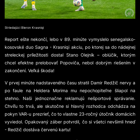
Striedajúci Bleron Krasniqi
Report ešte nekončí, lebo v 89. minúte vymyslelo senegalsko-
kosovské duo Sagna - Krasniqi akciu, po ktorej sa do nádejnej
streleckej príležitosti dostal Stano Olejník – oblúčik, ktorým
chcel efektne prelobovať Popoviča, nebol dobrým riešením v
zakončení. Veľká škoda!
V prvej minúte nadstaveného času stratil Damir Redžič nervy a
po faule na Heldera Morima mu nepochopiteľne šliapol na
stehno. Naši jednoznačne reklamujú nešportové správanie.
Chvíľu to trvá, ale skutočne si hlavný rozhodca odchádza na
pokyn VAR-u prezrieť, čo to vlastne 23-ročný útočník domácich
vyviedol. Opakovaný záber potvrdil, čo si všetci nevšimli hneď
- Redžič dostáva červenú kartu!