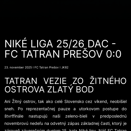
NIKÉ LIGA 25/26 DAC -
FC TATRAN PREŠOV 0:0
23. november 2025 ǀ FC Tatran Prešov ǀ JK82
TATRAN VEZIE ZO ŽITNÉHO
OSTROVA ZLATÝ BOD
Ani Žitný ostrov, tak ako celé Slovensko cez víkend, neobišiel
sneh. Po reprezentačnej pauze a utorkovom postupe do
štvrťfinále nastupujú naši zeleno-bieli v predposlednú
novembrovú nedeľu na odvetný zápas základnej časti, ktorý je
zároveň záverečným duelom 15. kola Niké ligy. Náš FC Tatran