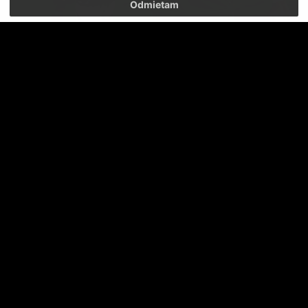
Odmietam
SKRUMÁŽ V PÄŤKE S JOZEFOM MENICHOM
ZA TATRAN SA BUDEME BIŤ DO POSLEDNÉHO KOLA
SKRUMÁŽ V PÄŤKE S PAVLOM BAJZOM
DÁME DO TOHO SRDCE