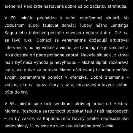
aréne má Paľo žrde nastavené dobre už od začiatku stretnutia.
V 79. minúte prichádza k veľmi nepríjemnej situácii. Vo
vzdušnom súboji fauloval domáci Tuboly nášho Landinga
Sagnu jeho bolestivé pristátie nevyzerá vôbec dobre. Drží sa
za ľavú ruku. Domáci sa vehementne dožadujú arbitrovej
intervencie, no my vidíme a vieme, že Landing nie je simulant a
ruka dostala pri páde poriadne zabrať. Navyše situácia, z ktorej
mala byť naša výhoda je nevýhodou – Michal Sipľak rozohráva
loptu, ale práve za autovou čiarou ošetrovaný Landing nemôže
svojimi parametrami pomôcť v ofenzíve. Dobré znamenie –
vidíme, ako sa spoza čiary s už aj obviazaným ľavým lakťom
pýta do hry.
V 85. minúte sme boli svedkami aktívnej práce od Héldera
Morima. Rozhodca sa rozhodol odpískať faul v náš neprospech
– ak by zákrok na Kapanadzeho hlavný arbiter neposúdil ako
nedovolený, šli by sme do viac ako sľubného prečíslenia.