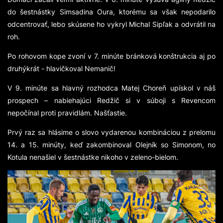
do šestnástky Simsadina Oura, ktorému sa však nepodarilo
odcentrovať, lebo skúsene ho vykryl Michal Sipľak a odvrátil na
roh.
Po rohovom kope zvoní v 7. minúte bránková konštrukcia aj po
druhýkrát - hlavičkoval Nemanič!
V 9. minúte sa hlavný rozhodca Matej Choreň upískol v náš
prospech – nabiehajúci Redžič si v súboji s Revencom
nepočínal proti pravidlám. Našťastie.
Prvý raz sa hlásime o slovo vydarenou kombináciou z prelomu
14. a 15. minúty, keď zakombinoval Olejník so Simonom, no
Kotula nenašiel v šestnástke nikoho v zeleno-bielom.