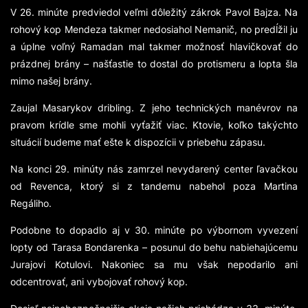
V 26. minúte predviedol veľmi dôležitý zákrok Pavol Bajza. Na
rohový kop Mendeza takmer nedosiahol Nemanič, no predĺžil ju
a úplne voľný Ramadan mal takmer možnosť hlavičkovať do
prázdnej brány – našťastie to dostal do protismeru a lopta šla
mimo našej brány.
Zaujal Masarykov dribling. Z jeho technických manévrov na
pravom krídle sme mohli vyťažiť viac. Ktovie, koľko takýchto
situácií budeme mať ešte k dispozícii v priebehu zápasu.
Na konci 29. minúty nás zamrzel nevydarený center ľavačkou
od Revenca, ktorý si z tandemu nabehol poza Martina
Regáliho.
Podobne to dopadlo aj v 30. minúte po výbornom vyvezení
lopty od Tarasa Bondarenka – posunul do behu nabiehajúcemu
Jurajovi Kotulovi. Nakoniec sa mu však nepodarilo ani
odcentrovať, ani vybojovať rohový kop.