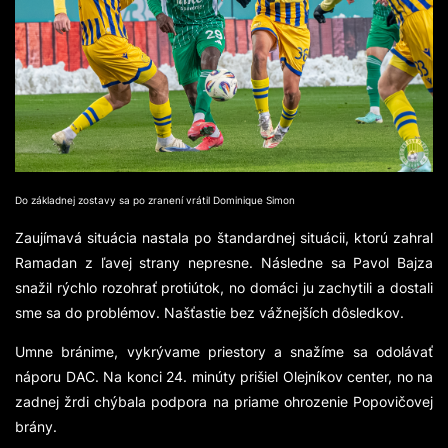
Do základnej zostavy sa po zranení vrátil Dominique Simon
Zaujímavá situácia nastala po štandardnej situácii, ktorú zahral
Ramadan z ľavej strany nepresne. Následne sa Pavol Bajza
snažil rýchlo rozohrať protiútok, no domáci ju zachytili a dostali
sme sa do problémov. Našťastie bez vážnejších dôsledkov.
Umne bránime, vykrývame priestory a snažíme sa odolávať
náporu DAC. Na konci 24. minúty prišiel Olejníkov center, no na
zadnej žrdi chýbala podpora na priame ohrozenie Popovičovej
brány.