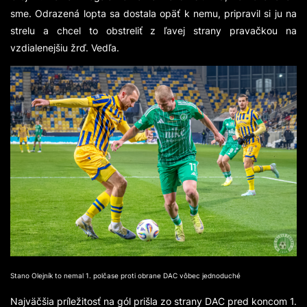
sme. Odrazená lopta sa dostala opäť k nemu, pripravil si ju na
strelu a chcel to obstreliť z ľavej strany pravačkou na
vzdialenejšiu žrď. Vedľa.
Stano Olejník to nemal 1. polčase proti obrane DAC vôbec jednoduché
Najväčšia príležitosť na gól prišla zo strany DAC pred koncom 1.