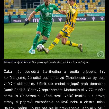
Po akcii Juraja Kotulu skúšal prekvapiť domáceho brankára Stano Olejník
Čaká nás posledná štvrťhodina a podľa priebehu hry
konštatujeme, že odísť bez bodu zo Žitného ostrova by bolo
veľkým sklamaním. Učiniť tak mohol najlepší hráč domácich
Damir Redžič. Čerstvý reprezentant Maďarska si v 77. minúte
narazil s Gruberom a ukázal svoju veľkú kvalitu – z pravej
strany si pripravil zakončenie na ľavú nohu a obstrel minul
Bajzovu bránu. To pre nás nie je prekvapenie, lebo aj v MOL