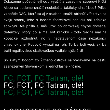
Dokážeme početnú výhodu využiť a zasadíme súperovi K.O.?
Alebo sa budeme snažiť neuletieť a takticky uhrať bod? Prišlo
vzopätie DAC, ktoré sa aj v oslabení snažili strhnúť víťazstvo na
svoju stranu, lebo s bodom fodrekovci nebudú ani zďaleka
spokojní. Ale prišla aj náš útok po obrovskej chybe domácej
defenzívy, ktorý bol a mal byť klinický – žolík Sagna mal na
kopačke rozhodnúť, no v nadstavenom čase nezakončil
chladnokrvne. Popovič vyrazil na roh. To by boli veci, ak by
trafil regáliovskou obaľovačkou vzdialenejšiu žrď!
So zlatým bodom zo Žitného ostrova sa vydávame na cestu
zasneženým Slovenskom a jednohlasne kričíme:
FC, FCT, FC Tatran, olé!
FC, FCT, FC Tatran, olé!
FC, FCT, FC Tatran, olé!