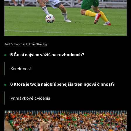
Pod Dubňom v 2. kole Niké ligy
5 Čo si najviac vážiš na rozhodcoch?
Korektnosť
6 Ktorá je tvoja najobľúbenejšia tréningová činnosť?
Prihrávkové cvičenia