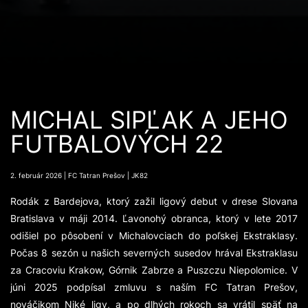
MICHAL SIPĽAK A JEHO
FUTBALOVÝCH 22
2. február 2026 | FC Tatran Prešov | JK82
Rodák z Bardejova, ktorý zažil ligový debut v drese Slovana
Bratislava v máji 2014. Ľavonohý obranca, ktorý v lete 2017
odišiel po pôsobení v Michalovciach do poľskej Ekstraklasy.
Počas 8 sezón u našich severných susedov hrával Ekstraklasu
za Cracoviu Krakow, Górnik Zabrze a Puszczu Niepolomice. V
júni 2025 podpísal zmluvu s naším FC Tatran Prešov,
nováčikom Niké ligy, a po dlhých rokoch sa vrátil späť na