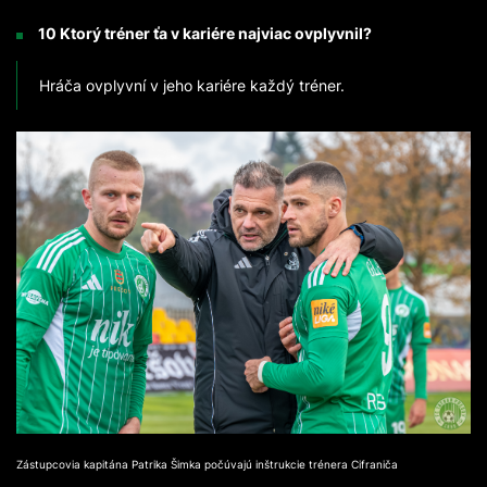
10 Ktorý tréner ťa v kariére najviac ovplyvnil?
Hráča ovplyvní v jeho kariére každý tréner.
Zástupcovia kapitána Patrika Šimka počúvajú inštrukcie trénera Cifraniča