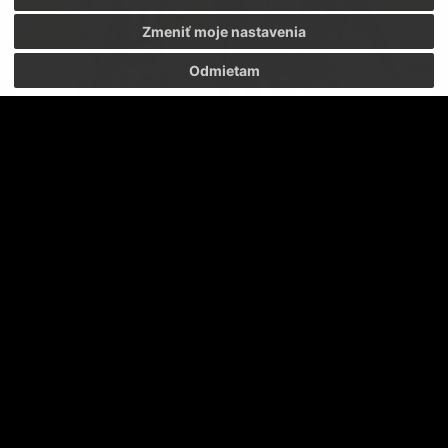
Zmeniť moje nastavenia
Odmietam
SKRUMÁŽ V PÄŤKE S JOZEFOM MENICHOM
ZA TATRAN SA BUDEME BIŤ DO POSLEDNÉHO KOLA
SKRUMÁŽ V PÄŤKE S PAVLOM BAJZOM
DÁME DO TOHO SRDCE