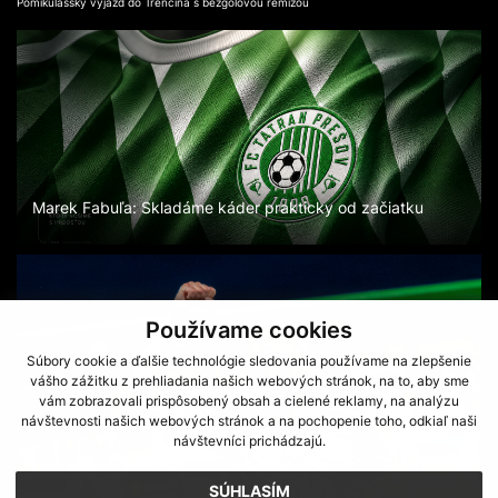
Pomikulášsky výjazd do Trenčína s bezgólovou remízou
Marek Fabuľa: Skladáme káder prakticky od začiatku
Používame cookies
Súbory cookie a ďalšie technológie sledovania používame na zlepšenie
vášho zážitku z prehliadania našich webových stránok, na to, aby sme
vám zobrazovali prispôsobený obsah a cielené reklamy, na analýzu
návštevnosti našich webových stránok a na pochopenie toho, odkiaľ naši
návštevníci prichádzajú.
SÚHLASÍM