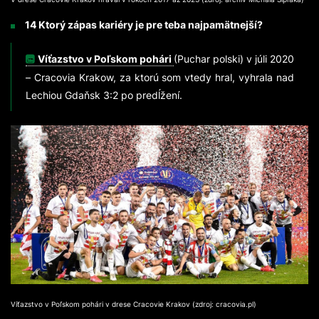
14 Ktorý zápas kariéry je pre teba najpamätnejší?
Víťazstvo v Poľskom pohári
(Puchar polski) v júli 2020
– Cracovia Krakow, za ktorú som vtedy hral, vyhrala nad
Lechiou Gdaňsk 3:2 po predĺžení.
Víťazstvo v Poľskom pohári v drese Cracovie Krakov (zdroj: cracovia.pl)