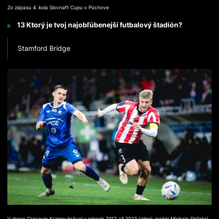
Zo zápasu 4. kola Slovnaft Cupu v Púchove
13 Ktorý je tvoj najobľúbenejší futbalový štadión?
Stamford Bridge
V drese Cracovie Krakov hrával v rokoch 2017 až 2023 (zdroj: archív Michala Sipľaka)