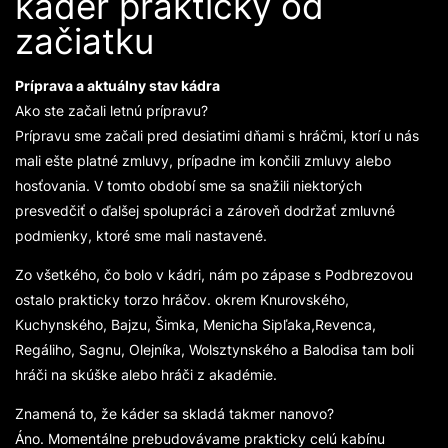
káder prakticky od
začiatku
Príprava a aktuálny stav kádra
Ako ste začali letnú prípravu?
Prípravu sme začali pred desiatimi dňami s hráčmi, ktorí u nás
mali ešte platné zmluvy, prípadne im končili zmluvy alebo
hosťovania. V tomto období sme sa snažili niektorých
presvedčiť o ďalšej spolupráci a zároveň dodržať zmluvné
podmienky, ktoré sme mali nastavené.
Zo všetkého, čo bolo v kádri, nám po zápase s Podbrezovou
ostalo prakticky torzo hráčov. okrem Knurovského,
Kuchynského, Bajzu, Šimka, Menicha Sipľaka,Revenca,
Regáliho, Sagnu, Olejníka, Wolsztynského a Balodisa tam boli
hráči na skúške alebo hráči z akadémie.
Znamená to, že káder sa skladá takmer nanovo?
Áno. Momentálne prebudovávame prakticky celú kabínu