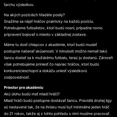
ťarchu výsledkov.
Na akých pozíciách hľadáte posily?
Snažíme sa nájsť hráčov prakticky na každú pozíciu.
Potrebujeme futbalistov, ktorí budú nosní, prípadne rovno
pripravení bojovať o miesto v základnej zostave.
Máme tu dosť chlapcov z akadémie, ktorí budú musieť
postupne naberať skúsenosti. V minulosti možno nemali takú
šancu dostať sa k mužskému futbalu, teraz ju dostanú. Zároveň
však potrebujeme priniesť čo najviac hráčov, ktorí budú
konkurencieschopní a dokážu uniesť výsledkovú
zodpovednosť.
Priestor pre akadémiu
Akú úlohu budú mať mladí hráči?
Mladí hráči budú postupne dostávať šancu. Pravidlá druhej ligy
sú nastavené tak, že na ihrisku musí byť minimálne jeden hráč
do 21 rokov, takže aj z tohto pohľadu s nimi musíme pracovať.