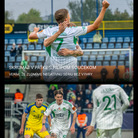
SKRUMÁŽ V PÄŤKE S FILIPOM SOUČEKOM
VERÍM, ŽE ZLOMÍME NEGATÍVNU SÉRIU BEZ VÝHRY