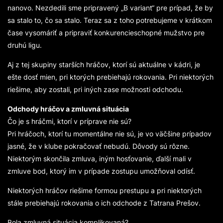
nanovo. Nezdedili sme pripravený „B variant“ pre prípad, že by
sa stalo to, čo sa stalo. Teraz sa z toho potrebujeme v krátkom
čase vysomáriť a pripraviť konkurencieschopné mužstvo pre
druhú ligu.
Aj z tej skupiny starších hráčov, ktorí sú aktuálne v kádri, je
ešte dosť mien, pri ktorých prebiehajú rokovania. Pri niektorých
riešime, aby zostali, pri iných zase možnosti odchodu.
Odchody hráčov a zmluvná situácia
Čo je s hráčmi, ktorí v príprave nie sú?
Pri hráčoch, ktorí tu momentálne nie sú, je vo väčšine prípadov
jasné, že v klube pokračovať nebudú. Dôvody sú rôzne.
Niektorým skončila zmluva, iným hosťovanie, ďalší mali v
zmluve bod, ktorý im v prípade zostupu umožňoval odísť.
Niektorých hráčov riešime formou prestupu a pri niektorých
stále prebiehajú rokovania o ich odchode z Tatrana Prešov.
Bola zmluvná situácia komplikovaná?