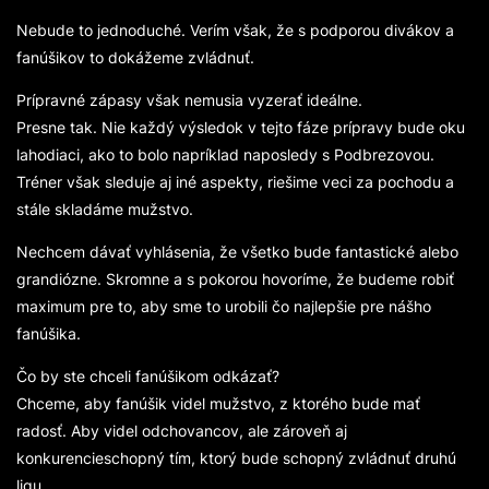
Nebude to jednoduché. Verím však, že s podporou divákov a
fanúšikov to dokážeme zvládnuť.
Prípravné zápasy však nemusia vyzerať ideálne.
Presne tak. Nie každý výsledok v tejto fáze prípravy bude oku
lahodiaci, ako to bolo napríklad naposledy s Podbrezovou.
Tréner však sleduje aj iné aspekty, riešime veci za pochodu a
stále skladáme mužstvo.
Nechcem dávať vyhlásenia, že všetko bude fantastické alebo
grandiózne. Skromne a s pokorou hovoríme, že budeme robiť
maximum pre to, aby sme to urobili čo najlepšie pre nášho
fanúšika.
Čo by ste chceli fanúšikom odkázať?
Chceme, aby fanúšik videl mužstvo, z ktorého bude mať
radosť. Aby videl odchovancov, ale zároveň aj
konkurencieschopný tím, ktorý bude schopný zvládnuť druhú
ligu.