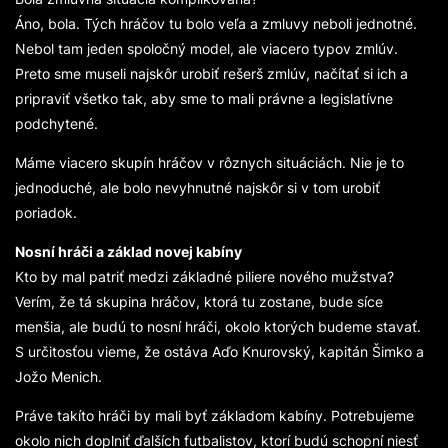
Áno, bola. Tých hráčov tu bolo veľa a zmluvy neboli jednotné.
Nebol tam jeden spoločný model, ale viacero typov zmlúv.
Preto sme museli najskôr urobiť rešerš zmlúv, načítať si ich a
pripraviť všetko tak, aby sme to mali právne a legislatívne
podchytené.
Máme viacero skupín hráčov v rôznych situáciách. Nie je to
jednoduché, ale bolo nevyhnutné najskôr si v tom urobiť
poriadok.
Nosní hráči a základ novej kabíny
Kto by mal patriť medzi základné piliere nového mužstva?
Verím, že tá skupina hráčov, ktorá tu zostane, bude síce
menšia, ale budú to nosní hráči, okolo ktorých budeme stavať.
S určitosťou vieme, že ostáva Aďo Knurovský, kapitán Šimko a
Jožo Menich.
Práve takíto hráči by mali byť základom kabíny. Potrebujeme
okolo nich doplniť ďalších futbalistov, ktorí budú schopní niesť