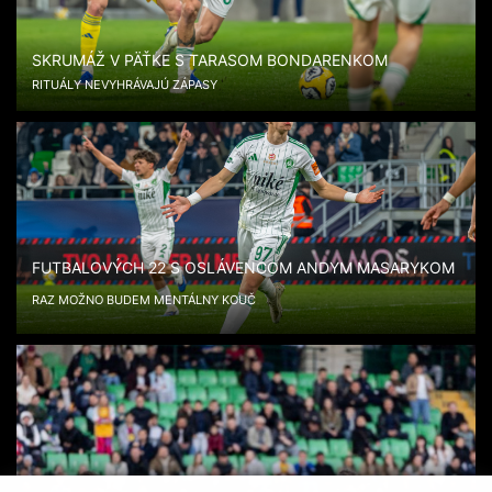
SKRUMÁŽ V PÄŤKE S TARASOM BONDARENKOM
RITUÁLY NEVYHRÁVAJÚ ZÁPASY
FUTBALOVÝCH 22 S OSLÁVENCOM ANDYM MASARYKOM
RAZ MOŽNO BUDEM MENTÁLNY KOUČ