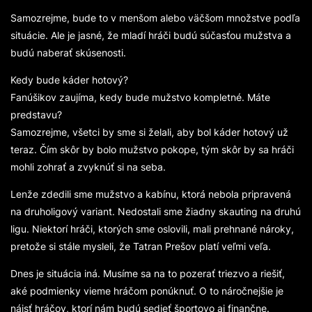
Samozrejme, bude to v menšom alebo väčšom množstve podľa
situácie. Ale je jasné, že mladí hráči budú súčasťou mužstva a
budú naberať skúsenosti.
Kedy bude káder hotový?
Fanúšikov zaujíma, kedy bude mužstvo kompletné. Máte
predstavu?
Samozrejme, všetci by sme si želali, aby bol káder hotový už
teraz. Čím skôr by bolo mužstvo pokope, tým skôr by sa hráči
mohli zohrať a zvyknúť si na seba.
Lenže zdedili sme mužstvo a kabínu, ktorá nebola pripravená
na druholigový variant. Nedostali sme žiadny skauting na druhú
ligu. Niektorí hráči, ktorých sme oslovili, mali prehnané nároky,
pretože si stále mysleli, že Tatran Prešov platí veľmi veľa.
Dnes je situácia iná. Musíme sa na to pozerať triezvo a riešiť,
aké podmienky vieme hráčom ponúknuť. O to náročnejšie je
nájsť hráčov, ktorí nám budú sedieť športovo aj finančne.