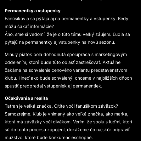
Permanentky a vstupenky
Fanúšikovia sa pýtajú aj na permanentky a vstupenky. Kedy
môžu čakať informácie?
Áno, sme si vedomí, že je o túto tému veľký záujem. Ľudia sa
pýtajú na permanentky aj vstupenky na novú sezónu.
Minulý piatok bola dohodnutá spolupráca s marketingovým
oddelením, ktoré bude túto oblasť zastrešovať. Aktuálne
čakáme na schválenie cenového variantu predstavenstvom
klubu. Hneď ako bude schválený, chceme v najbližších dňoch
spustiť predpredaj vstupeniek aj permanentiek.
Očakávania a realita
Tatran je veľká značka. Cítite voči fanúšikom záväzok?
Samozrejme. Klub je vnímaný ako veľká značka, ako marka,
ktorá má záväzky voči divákom. Verím, že spolu s ľuďmi, ktorí
sú do tohto procesu zapojení, dokážeme čo najskôr pripraviť
mužstvo, ktoré bude konkurencieschopné.