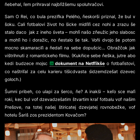
ňebehal, ľem prihraval najbľižšemu spoluhračovi.
Sam
O Rei
, co bula prezifka Pelého, ňeskorši priznal, že bul v
šoku. Cali fotbalovi život ho šicke midľiľi cez nohi a zrazu še
stalo daco jak z ineho śveta – mohľi našo zňeužic jeho slabosc
a mohľi ho i doražic, no ňestalo še tak. Voňi dvojo še potom
mocno skamaraciľi a ňedaľi na sebe dopušcic… Obražčok jak
vištrihnuti z romantickeho filmu. (Kukňice sebe ňeška, jutre abo
kedi budzece mojsc
dokument na Netfľikše
o fotbaľistovi,
co naštriľal za celu karieru tišicdvasta śidzemdzešat dzevec
goloch.)
Šumni pribeh, co ulapi za šerco, ňe? A inakši – keľo sce maľi
roki, kec bul vof dzevadzešatim štvartim kraľ fotbalu vof našim
Prešove, na totej našej štiricatej dzevjatej rovnobežke, vof
hotelu Šariš zos prezidentom Kovačom?