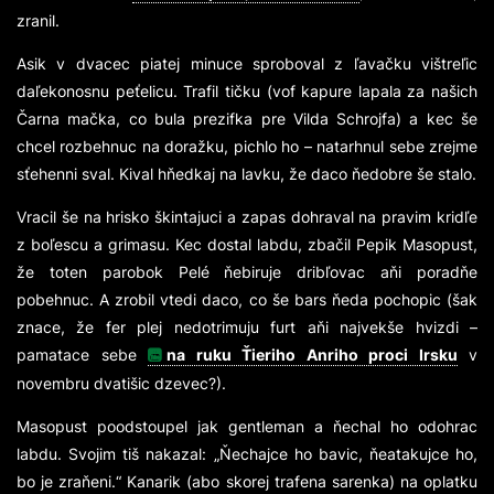
zranil.
Asik v dvacec piatej minuce sproboval z ľavačku vištreľic
daľekonosnu peťelicu. Trafil tičku (vof kapure lapala za našich
Čarna mačka, co bula prezifka pre Vilda Schrojfa) a kec še
chcel rozbehnuc na doražku, pichlo ho – natarhnul sebe zrejme
sťehenni sval. Kival hňedkaj na lavku, že daco ňedobre še stalo.
Vracil še na hrisko škintajuci a zapas dohraval na pravim kridľe
z boľescu a grimasu. Kec dostal labdu, zbačil Pepik Masopust,
že toten parobok Pelé ňebiruje dribľovac aňi poradňe
pobehnuc. A zrobil vtedi daco, co še bars ňeda pochopic (šak
znace, že fer plej nedotrimuju furt aňi najvekše hvizdi –
pamatace sebe
na ruku Ťieriho Anriho proci Irsku
v
novembru dvatišic dzevec?).
Masopust poodstoupel jak gentleman a ňechal ho odohrac
labdu. Svojim tiš nakazal:
„Ňechajce ho bavic, ňeatakujce ho,
bo je zraňeni.“
Kanarik (abo skorej trafena sarenka) na oplatku