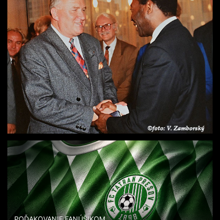
POĎAKOVANIE FANÚŠIKOM