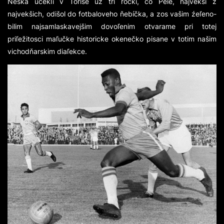
Ňeška ucekľi v Toriše už tri ročki, co Pelé, najvekši z
najvekšich, odišol do fotbaloveho ňebíčka, a zos vašim źeľeno-
bilim najsamlaskavejšim dovoľenim otvarame pri totej
priľežitosci maľučke historicke okenečko pisane v totim našim
vichodňarskim diaľekce.