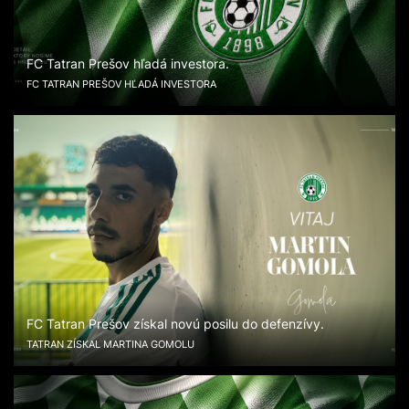
FC Tatran Prešov hľadá investora.
FC TATRAN PREŠOV HĽADÁ INVESTORA
FC Tatran Prešov získal novú posilu do defenzívy.
TATRAN ZÍSKAL MARTINA GOMOLU