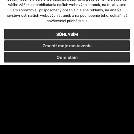
vášho zážitku z prehliadania našich webových stránok, na to, aby sme
vám zobrazovali prispôsobený obsah a cielené reklamy, na analýzu
návštevnosti našich webových stránok a na pochopenie toho, odkiaľ naši
návštevníci prichádzajú.
SÚHLASÍM
Zmeniť moje nastavenia
Odmietam
FC TATRAN PREŠOV - MFK SKALICA 3:0
KONEČNE GÓLY A DOMINANCIA