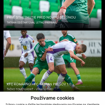
PRVÉ STRETNUTIE PRED NOVOU SEZÓNOU
TATRAN ODŠTARTOVAL LETNÚ PRÍPRAVU
KFC KOMÁRNO - FC TATRAN PREŠOV 1:0
ŤAŽKO TOMU UVERIŤ - VYPADLI SME!
Používame cookies
Súbory cookie a ďalšie technológie sledovania používame na zlepšenie