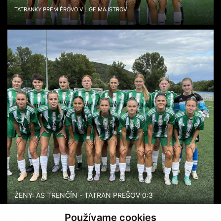
TATRANKY PREMIÉROVO V LIGE MAJSTROV
ŽENY: AS TRENČÍN - TATRAN PREŠOV 0:3
TATRANKY
Používame cookies
ZNOVU TROJBODOVÉ