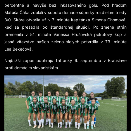
percentné a navyše bez inkasovaného gólu. Pod hradom
Matúša Čáka zdolali v sobotu domáce súperky rozdielom triedy
3:0. Skóre otvorila už v 7. minúte kapitánka Simona Chomová,
keď sa presadila po štandardnej situácii. Po zmene strán
premenila v 51. minúte Vanessa Hrušovská pokutový kop a
jasné víťazstvo našich zeleno-bielych potvrdila v 73. minúte
Lea Bekečová.
Najbližší zápas odohrajú Tatranky 6. septembra v Bratislave
proti domácim slovanistkám.