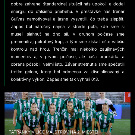
dobre zahranej štandardnej situácii nás upokojil a dodal
energiu do ďalšieho priebehu. V prestávke nás tréner
Guľvas namotivoval a jasne vysvetlil, čo treba zlepšiť.
Zápas bol náročný najmä v strede poľa, kde sme si
museli siahnuť na dno síl. V druhom polčase sme
premenili aj pokutový kop, a tým sme získali ešte väčšiu
kontrolu nad hrou. Trenčín mal niekoľko zaujímavých
momentov aj v prvom polčase, ale naša brankárka a
obrana pôsobili veľmi isto. Záver stretnutia sme spečatili
tretím gólom, ktorý bol odmenou za disciplinovaný a
kolektívny výkon. Zápas sme tak vyhrali 0:3.
TATRANKY V LIGE MAJSTROV NA 2. MIESTE!