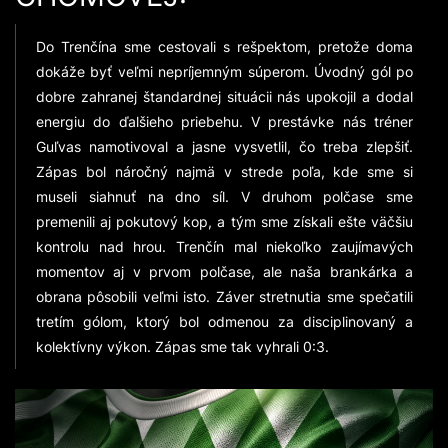
Do Trenčína sme cestovali s rešpektom, pretože doma
dokáže byť veľmi nepríjemným súperom. Úvodný gól po
dobre zahranej štandardnej situácii nás upokojil a dodal
energiu do ďalšieho priebehu. V prestávke nás tréner
Guľvas namotivoval a jasne vysvetlil, čo treba zlepšiť.
Zápas bol náročný najmä v strede poľa, kde sme si
museli siahnuť na dno síl. V druhom polčase sme
premenili aj pokutový kop, a tým sme získali ešte väčšiu
kontrolu nad hrou. Trenčín mal niekoľko zaujímavých
momentov aj v prvom polčase, ale naša brankárka a
obrana pôsobili veľmi isto. Záver stretnutia sme spečatili
tretím gólom, ktorý bol odmenou za disciplinovaný a
kolektívny výkon. Zápas sme tak vyhrali 0:3.