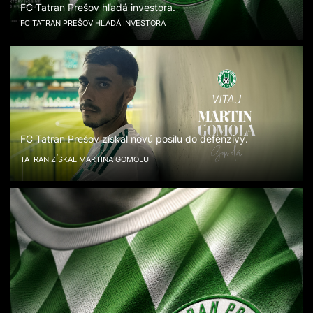
FC Tatran Prešov hľadá investora.
FC TATRAN PREŠOV HĽADÁ INVESTORA
FC Tatran Prešov získal novú posilu do defenzívy.
TATRAN ZÍSKAL MARTINA GOMOLU