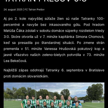
24. august 2025 | FC Tatran Prešov
Aj po 2. kole najvyššej súťaže žien sú naše Tatranky 100-
percentné a navyše bez inkasovaného gólu. Pod hradom
Matúša Čáka zdolali v sobotu domáce súperky rozdielom triedy
3:0. Skóre otvorila už v 7. minúte kapitánka Simona Chomová,
keď sa presadila po štandardnej situácii. Po zmene strán
premenila v 51. minúte Vanessa Hrušovská pokutový kop a
jasné víťazstvo našich zeleno-bielych potvrdila v 73. minúte
Lea Bekečová.
Najbližší zápas odohrajú Tatranky 6. septembra v Bratislave
proti domácim slovanistkám.