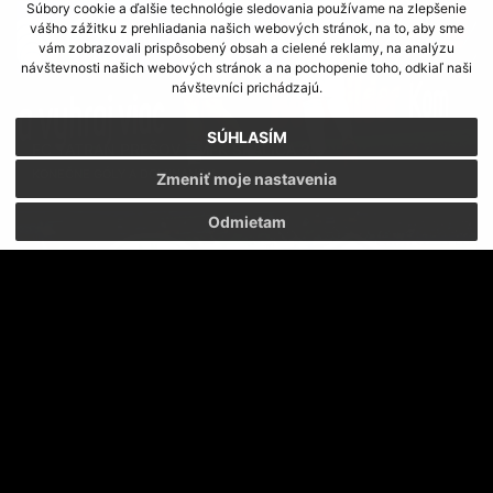
Súbory cookie a ďalšie technológie sledovania používame na zlepšenie
vášho zážitku z prehliadania našich webových stránok, na to, aby sme
vám zobrazovali prispôsobený obsah a cielené reklamy, na analýzu
návštevnosti našich webových stránok a na pochopenie toho, odkiaľ naši
návštevníci prichádzajú.
SÚHLASÍM
FC TATRAN PREŠOV - MFK SKALICA 3:0
KONEČNE GÓLY A DOMINANCIA
Zmeniť moje nastavenia
Odmietam
TATRAN HRÁ SO SKALICOU V SOBOTU 0 20:30
ZMENA HRACIEHO ČASU ZÁPASU SO SKALICOU