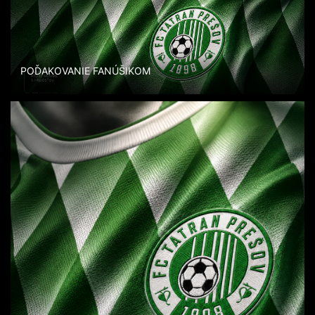
POĎAKOVANIE FANÚŠIKOM