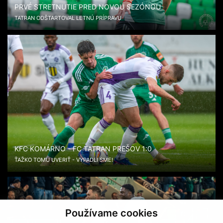
PRVÉ STRETNUTIE PRED NOVOU SEZÓNOU
TATRAN ODŠTARTOVAL LETNÚ PRÍPRAVU
KFC KOMÁRNO - FC TATRAN PREŠOV 1:0
ŤAŽKO TOMU UVERIŤ - VYPADLI SME!
Používame cookies