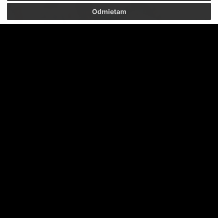
Odmietam
KFC KOMÁRNO - FC TATRAN PREŠOV 1:0
ŤAŽKO TOMU UVERIŤ - VYPADLI SME!