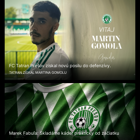
FC Tatran Prešov získal novú posilu do defenzívy.
TATRAN ZÍSKAL MARTINA GOMOLU
Marek Fabuľa: Skladáme káder prakticky od začiatku