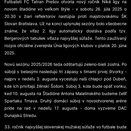
Futbalisti FC Tatran Prešov otvoria nový ročník Niké ligy na
novom štadióne vo veľkom štýle - v sobotu 26. júla 2025 o
20.30 v žiari reflektorov nastúpia proti majstrovskému ŠK
Slovan Bratislava. Už na konci uplynulej sezóny bolo všeobecne
známe, že víťaz 2. ligy automaticky dostáva podľa tzv.
Bergerových tabuliek víťaza najvyššej súťaže. Tento zaužívaný
rozpis oficiálne zverejnila Únia ligových klubov v piatok 20. júna
2025.
Novú sezónu 2025/2026 teda odštartujú zeleno-bieli zostra. Po
súboji s belasými nasledujú tri zápasy s tímami prvej štvorky -
najprv v nedeľu 3. augusta vycestujú naši chlapci pod Dubeň,
kde ich privítajú žilinskí Šošoni. Súboj 3. kola bude opäť vonku,
keď 10. augusta na Štadióne Antona Malatinského budeme čeliť
Spartaku Trnava. Druhý domáci súboj v novootvorenej aréne
príde na rad v nedeľu 17. augusta - doma vyzveme DAC
Dunajskú Stredu.
33. ročník najvyššej slovenskej mužskej súťaže vo futbale bude