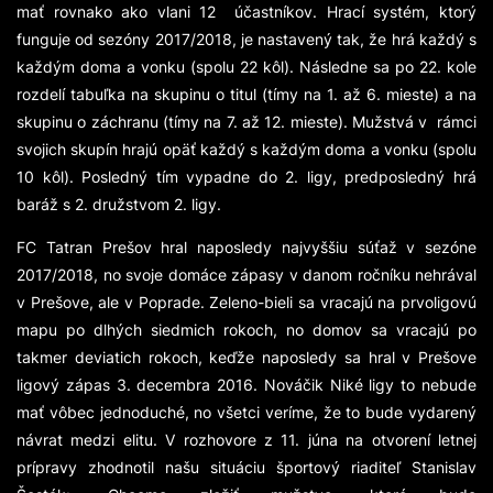
mať rovnako ako vlani 12 účastníkov. Hrací systém, ktorý
funguje od sezóny 2017/2018, je nastavený tak, že hrá každý s
každým doma a vonku (spolu 22 kôl). Následne sa po 22. kole
rozdelí tabuľka na skupinu o titul (tímy na 1. až 6. mieste) a na
skupinu o záchranu (tímy na 7. až 12. mieste). Mužstvá v rámci
svojich skupín hrajú opäť každý s každým doma a vonku (spolu
10 kôl). Posledný tím vypadne do 2. ligy, predposledný hrá
baráž s 2. družstvom 2. ligy.
FC Tatran Prešov hral naposledy najvyššiu súťaž v sezóne
2017/2018, no svoje domáce zápasy v danom ročníku nehrával
v Prešove, ale v Poprade. Zeleno-bieli sa vracajú na prvoligovú
mapu po dlhých siedmich rokoch, no domov sa vracajú po
takmer deviatich rokoch, keďže naposledy sa hral v Prešove
ligový zápas 3. decembra 2016. Nováčik Niké ligy to nebude
mať vôbec jednoduché, no všetci veríme, že to bude vydarený
návrat medzi elitu. V rozhovore z 11. júna na otvorení letnej
prípravy zhodnotil našu situáciu športový riaditeľ Stanislav