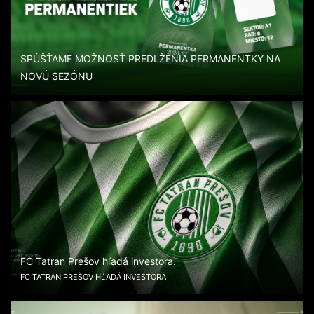
SPÚŠŤAME MOŽNOSŤ PREDLŽENIA PERMANENTKY NA
NOVÚ SEZÓNU
FC Tatran Prešov hľadá investora.
FC TATRAN PREŠOV HĽADÁ INVESTORA