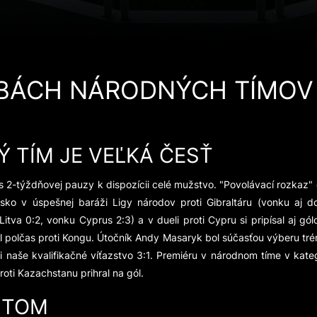
ARBÁCH NÁRODNÝCH TÍMOV
 TÍM JE VEĽKÁ ČESŤ
 2-týždňovej pauzy k dispozícii celé mužstvo. "Povolávací rozkaz" do
sko v úspešnej baráži Ligy národov proti Gibraltáru (vonku aj do
va 0:2, vonku Cyprus 2:3) a v dueli proti Cypru si pripísal aj gól
al polčas proti Kongu. Útočník Andy Masaryk bol súčasťou výberu tr
si naše kvalifikačné víťazstvo 3:1. Premiéru v národnom tíme v kateg
roti Kazachstanu prihral na gól.
ANTOM