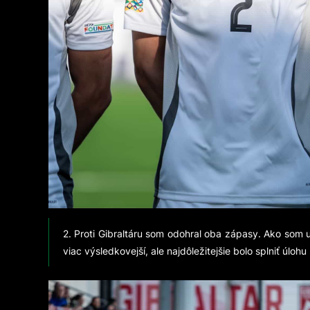
2. Proti Gibraltáru som odohral oba zápasy. Ako som 
viac výsledkovejší, ale najdôležitejšie bolo splniť úlohu