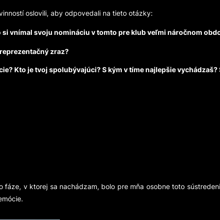
vinností oslovili, aby odpovedali na tieto otázky:
 si vnímal svoju nomináciu v tomto pre klub veľmi náročnom obd
 reprezentačný zraz?
ie? Kto je tvoj spolubývajúci? S kým v tíme najlepšie vychádzaš? S
Vo fáze, v ktorej sa nachádzam, bolo pre mňa osobne toto sústrede
emócie.