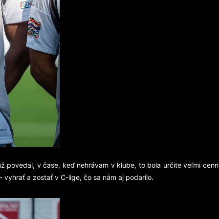
už povedal, v čase, keď nehrávam v klube, to bola určite veľmi cenn
 - vyhrať a zostať v C-lige, čo sa nám aj podarilo.