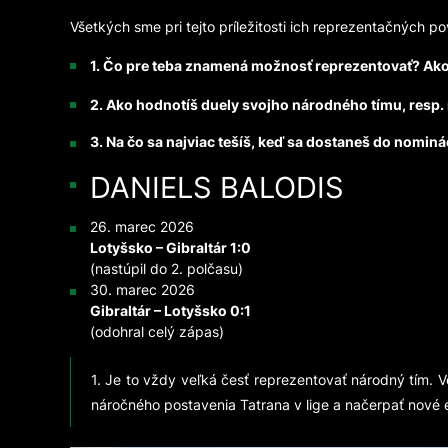
Všetkých sme pri tejto príležitosti ich reprezentačných po
1. Čo pre teba znamená možnosť reprezentovať? Ako
2. Ako hodnotíš duely svojho národného tímu, resp.
3. Na čo sa najviac tešíš, keď sa dostaneš do nominác
DANIELS BALODIS
26. marec 2026
Lotyšsko – Gibraltár 1:0
(nastúpil do 2. polčasu)
30. marec 2026
Gibraltár – Lotyšsko 0:1
(odohral celý zápas)
1. Je to vždy veľká česť reprezentovať národný tím. 
náročného postavenia Tatrana v lige a načerpať nové 