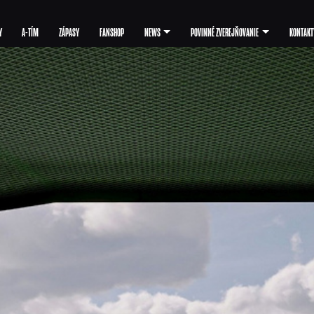
Y
A-TÍM
ZÁPASY
FANSHOP
NEWS
POVINNÉ ZVEREJŇOVANIE
KONTAKT