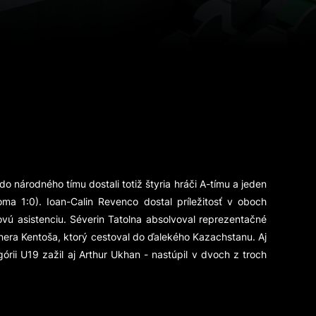
 národného tímu dostali totiž štyria hráči A-tímu a jeden
ma 1:0). Ioan-Calin Revenco dostal príležitosť v oboch
ovú asistenciu. Séverin Tatolna absolvoval reprezentačné
énera Kentoša, ktorý cestoval do ďalekého Kazachstanu. Aj
órii U19 zažil aj Arthur Ukhan - nastúpil v dvoch z troch