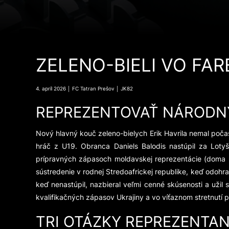
ZELENO-BIELI VO F
4. apríl 2026 │ FC Tatran Prešov │ JK82
REPREZENTOVAŤ NÁRODNÝ
Nový hlavný kouč zeleno-bielych Erik Havrila nemal počas
hráč z U19. Obranca Daniels Balodis nastúpil za Lotyš
prípravných zápasoch moldavskej reprezentácie (doma Lit
sústredenie v rodnej Stredoafrickej republike, keď odohr
keď nenastúpil, nazbieral veľmi cenné skúsenosti a užil 
kvalifikačných zápasov Ukrajiny a vo víťaznom stretnutí p
TRI OTÁZKY REPREZENT