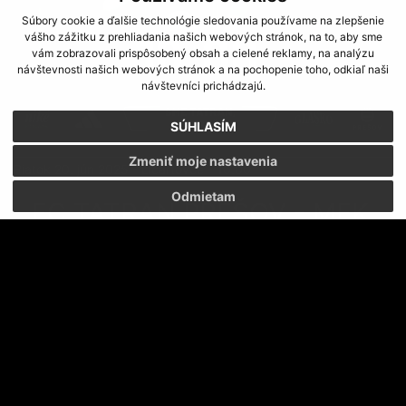
Súbory cookie a ďalšie technológie sledovania používame na zlepšenie
vášho zážitku z prehliadania našich webových stránok, na to, aby sme
vám zobrazovali prispôsobený obsah a cielené reklamy, na analýzu
návštevnosti našich webových stránok a na pochopenie toho, odkiaľ naši
návštevníci prichádzajú.
SÚHLASÍM
Zmeniť moje nastavenia
Piatok 20. jún 2025 - Ličartovce - 16.00
Odmietam
FC TATRAN PREŠOV - MFK
TATRAN LIPTOVSKÝ
MIKULÁŠ 2:2 (1:1)
Góly: Peter Juritka 2 (prvý z penalty)