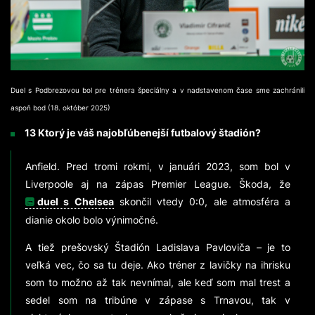
Duel s Podbrezovou bol pre trénera špeciálny a v nadstavenom čase sme zachránili
aspoň bod (18. október 2025)
13 Ktorý je váš najobľúbenejší futbalový štadión?
Anfield. Pred tromi rokmi, v januári 2023, som bol v
Liverpoole aj na zápas Premier League. Škoda, že
duel s Chelsea
skončil vtedy 0:0, ale atmosféra a
dianie okolo bolo výnimočné.
A tiež prešovský Štadión Ladislava Pavloviča – je to
veľká vec, čo sa tu deje. Ako tréner z lavičky na ihrisku
som to možno až tak nevnímal, ale keď som mal trest a
sedel som na tribúne v zápase s Trnavou, tak v