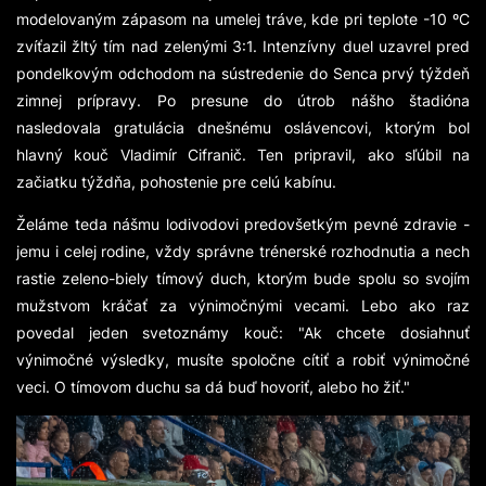
modelovaným zápasom na umelej tráve, kde pri teplote -10 ºC
zvíťazil žltý tím nad zelenými 3:1. Intenzívny duel uzavrel pred
pondelkovým odchodom na sústredenie do Senca prvý týždeň
zimnej prípravy. Po presune do útrob nášho štadióna
nasledovala gratulácia dnešnému oslávencovi, ktorým bol
hlavný kouč Vladimír Cifranič. Ten pripravil, ako sľúbil na
začiatku týždňa, pohostenie pre celú kabínu.
Želáme teda nášmu lodivodovi predovšetkým pevné zdravie -
jemu i celej rodine, vždy správne trénerské rozhodnutia a nech
rastie zeleno-biely tímový duch, ktorým bude spolu so svojím
mužstvom kráčať za výnimočnými vecami. Lebo ako raz
povedal jeden svetoznámy kouč:
"Ak chcete dosiahnuť
výnimočné výsledky, musíte spoločne cítiť a robiť výnimočné
veci. O tímovom duchu sa dá buď hovoriť, alebo ho žiť."