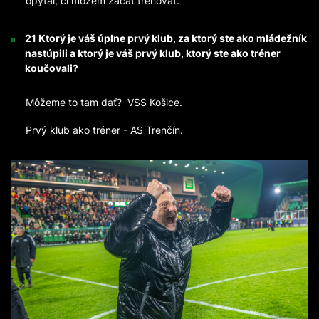
opýtal, či môžem začať trénovať.
21 Ktorý je váš úplne prvý klub, za ktorý ste ako mládežník
nastúpili a ktorý je váš prvý klub, ktorý ste ako tréner
koučovali?
Môžeme to tam dať? VSS Košice.
Prvý klub ako tréner - AS Trenčín.