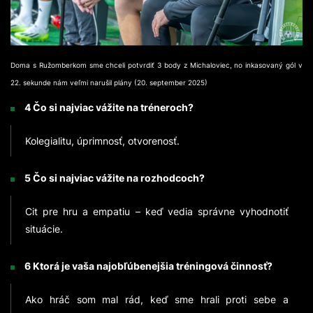
Doma s Ružomberkom sme chceli potvrdiť 3 body z Michaloviec, no inkasovaný gól v
22. sekunde nám veľmi narušil plány (20. september 2025)
4 Čo si najviac vážite na tréneroch?
Kolegialitu, úprimnosť, otvorenosť.
5 Čo si najviac vážite na rozhodcoch?
Cit pre hru a empatiu – keď vedia správne vyhodnotiť
situácie.
6 Ktorá je vaša najobľúbenejšia tréningová činnosť?
Ako hráč som mal rád, keď sme hrali proti sebe a