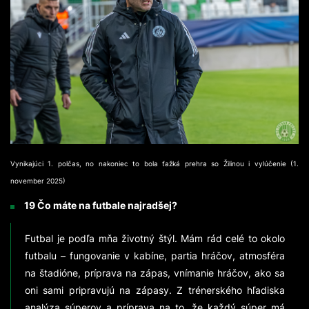
Vynikajúci 1. polčas, no nakoniec to bola ťažká prehra so Žilinou i vylúčenie (1.
november 2025)
19 Čo máte na futbale najradšej?
Futbal je podľa mňa životný štýl. Mám rád celé to okolo
futbalu – fungovanie v kabíne, partia hráčov, atmosféra
na štadióne, príprava na zápas, vnímanie hráčov, ako sa
oni sami pripravujú na zápasy. Z trénerského hľadiska
analýza súperov a príprava na to, že každý súper má