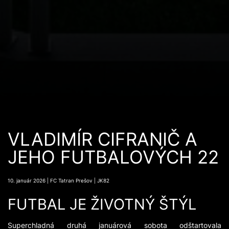
VLADIMÍR CIFRANIČ A
JEHO FUTBALOVÝCH 22
10. január 2026 | FC Tatran Prešov | JK82
FUTBAL JE ŽIVOTNÝ ŠTÝL
Superchladná druhá januárová sobota odštartovala