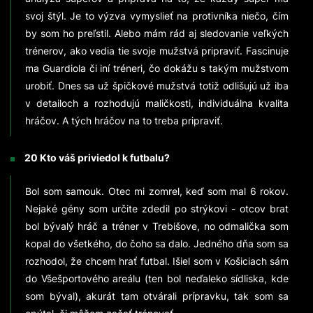
svoj štýl. Je to výzva vymyslieť na protivníka niečo, čím
by som ho preľstil. Alebo mám rád aj sledovanie veľkých
trénerov, ako vedia tie svoje mužstvá pripraviť. Fascinuje
ma Guardiola či iní tréneri, čo dokážu s takým mužstvom
urobiť. Dnes sa už špičkové mužstvá totiž odlišujú už iba
v detailoch a rozhodujú maličkosti, individuálna kvalita
hráčov. A tých hráčov na to treba pripraviť.
20 Kto váš priviedol k futbalu?
Bol som samouk. Otec mi zomrel, keď som mal 6 rokov.
Nejaké gény som určite zdedil po strýkovi - otcov brat
bol bývalý hráč a tréner v Trebišove, no odmalička som
kopal do všetkého, do čoho sa dalo. Jedného dňa som sa
rozhodol, že chcem hrať futbal. Išiel som v Košiciach sám
do Všešportového areálu (ten bol neďaleko sídliska, kde
som býval), akurát tam otvárali prípravku, tak som sa