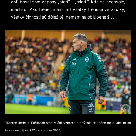
obľuboval som zápasy „starí“ – „mladí“, kde sa hecovalo,
mastilo. Ako tréner mám rád všetky tréningové zložky,
všetky činnosti sú dôležité, nemám najobľúbenejšiu.
Pikantné derby v Košiciach sme zvládli výborne a chýbalo skutočne málo, aby to bol
3-bodový výjazd (27. september 2025)