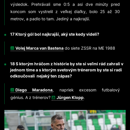
výsledok. Prehrávali sme 0:5 a asi dve minúty pred
koncom som vystrelil z veľkej diaľky, bolo 25 až 30
metrov, a padlo to tam. Jediný a najkrajší.
17 Ktorý gól bol najkrajší, aký ste kedy videli?
Volej Marca van Bastena
do siete ZSSR na ME 1988
18 S ktorým hráčom z histórie by ste si veľmi rád zahrali v
jednom tíme a s ktorým svetovým trénerom by ste si radi
odkoučovali nejaký ten zápas?
Diego Maradona
, napriek excesom futbalový
génius. A z trénerov?
Jürgen Klopp
.