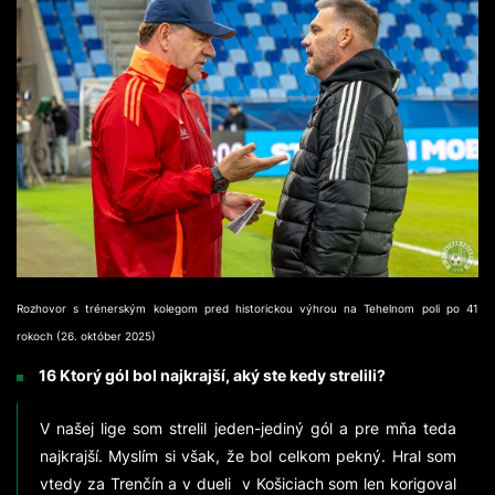
Rozhovor s trénerským kolegom pred historickou výhrou na Tehelnom poli po 41
rokoch (26. október 2025)
16 Ktorý gól bol najkrajší, aký ste kedy strelili?
V našej lige som strelil jeden-jediný gól a pre mňa teda
najkrajší. Myslím si však, že bol celkom pekný. Hral som
vtedy za Trenčín a v dueli v Košiciach som len korigoval