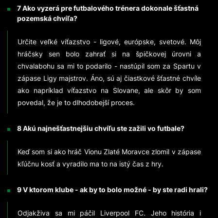
7 Ako vyzerá pre futbalového trénera dokonale šťastná
pozemská chvíľa?
Určite veľké víťazstvo - ligové, európske, svetové. Môj
hráčsky sen bolo zahrať si na špičkovej úrovni a
chvalabohu sa mi to podarilo - nastúpil som za Spartu v
zápase Ligy majstrov. Áno, sú aj čiastkové šťastné chvíle
ako napríklad víťazstvo na Slovane, ale skôr by som
povedal, že je to dlhodobejší proces.
8 Akú najnešťastnejšiu chvíľu ste zažili vo futbale?
Keď som si ako hráč Vionu Zlaté Moravce zlomil v zápase
kľúčnu kosť a vyradilo ma to na istý čas z hry.
9 V ktorom klube - ak by to bolo možné - by ste radi hrali?
Odjakživa sa mi páčil Liverpool FC. Jeho história i