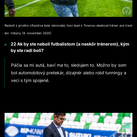
Radosť z prvého víťazstva bola obrovská, hoci duel s Trnavou sledoval tréner pre trest
len tribúny (9. november 2025)
22 Ak by ste neboli futbalistom (a neskôr trénerom), kým
by ste radi boli?
Páčia sa mi autá, baví ma to, sledujem to. Možno by som
bol automobilový pretekár, dizajnér alebo robil tunningy a
veci s tým spojené.