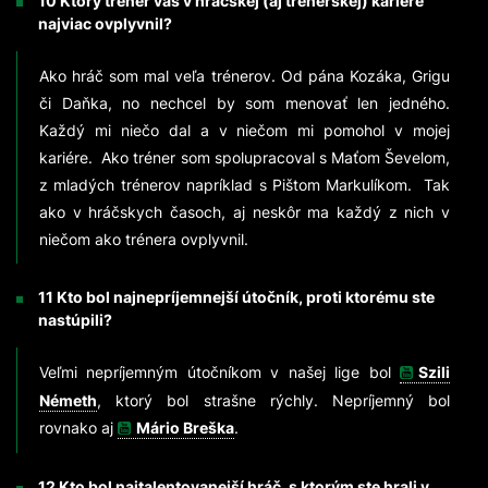
10 Ktorý tréner vás v hráčskej (aj trénerskej) kariére
najviac ovplyvnil?
Ako hráč som mal veľa trénerov. Od pána Kozáka, Grigu
či Daňka, no nechcel by som menovať len jedného.
Každý mi niečo dal a v niečom mi pomohol v mojej
kariére. Ako tréner som spolupracoval s Maťom Ševelom,
z mladých trénerov napríklad s Pištom Markulíkom. Tak
ako v hráčskych časoch, aj neskôr ma každý z nich v
niečom ako trénera ovplyvnil.
11 Kto bol najnepríjemnejší útočník, proti ktorému ste
nastúpili?
Veľmi nepríjemným útočníkom v našej lige bol
Szili
Németh
, ktorý bol strašne rýchly. Nepríjemný bol
rovnako aj
Mário Breška
.
12 Kto bol najtalentovanejší hráč, s ktorým ste hrali v