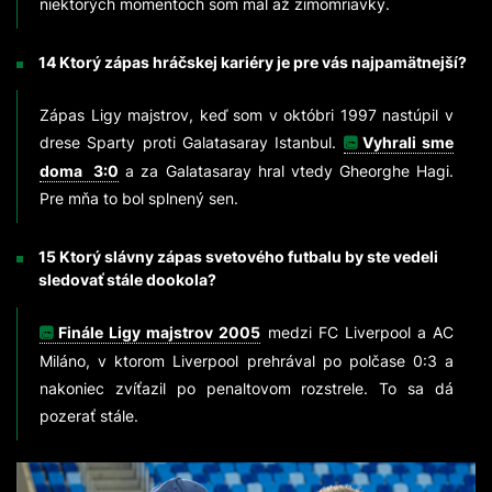
niektorých momentoch som mal až zimomriavky.
14 Ktorý zápas hráčskej kariéry je pre vás najpamätnejší?
Zápas Ligy majstrov, keď som v októbri 1997 nastúpil v
drese Sparty proti Galatasaray Istanbul.
Vyhrali sme
doma 3:0
a za Galatasaray hral vtedy Gheorghe Hagi.
Pre mňa to bol splnený sen.
15 Ktorý slávny zápas svetového futbalu by ste vedeli
sledovať stále dookola?
Finále Ligy majstrov 2005
medzi FC Liverpool a AC
Miláno, v ktorom Liverpool prehrával po polčase 0:3 a
nakoniec zvíťazil po penaltovom rozstrele. To sa dá
pozerať stále.