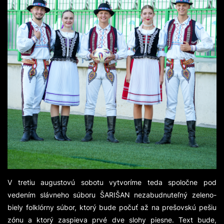
V tretiu augustovú sobotu vytvoríme teda spoločne pod
vedením slávneho súboru ŠARIŠAN nezabudnuteľný zeleno-
biely folklórny súbor, ktorý bude počuť až na prešovskú pešiu
zónu a ktorý zaspieva prvé dve slohy piesne. Text bude,