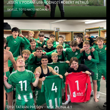
JESEŇ V PODANÍ U19 HODNOTÍ RÓBERT PETRUŠ
SKVELÉ, TOTO NIKTO NEČAKAL!
U19: TATRAN PREŠOV - MŠK ŽILINA 4:1