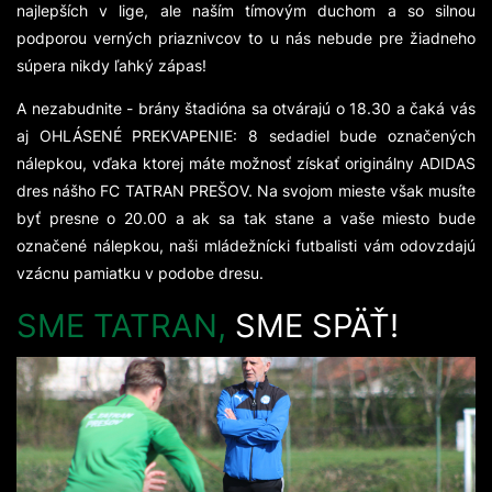
najlepších v lige, ale naším tímovým duchom a so silnou
podporou verných priaznivcov to u nás nebude pre žiadneho
súpera nikdy ľahký zápas!
A nezabudnite - brány štadióna sa otvárajú o 18.30 a čaká vás
aj OHLÁSENÉ PREKVAPENIE: 8 sedadiel bude označených
nálepkou, vďaka ktorej máte možnosť získať originálny ADIDAS
dres nášho FC TATRAN PREŠOV. Na svojom mieste však musíte
byť presne o 20.00 a ak sa tak stane a vaše miesto bude
označené nálepkou, naši mládežnícki futbalisti vám odovzdajú
vzácnu pamiatku v podobe dresu.
SME TATRAN,
SME SPÄŤ!