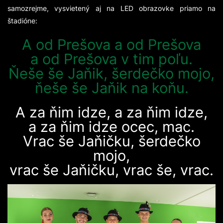
samozrejme, vysvietený aj na LED obrazovke priamo na
štadióne:
A od Prešova a od Prešova
a od Prešova v tim poľu.
Ňeše še Jaňik, šerdečko mojo,
ňeše še Jaňik na koňu.
A za ňim idze, a za ňim idze,
a za ňim idze ocec, mac.
Vrac še Jaňičku, šerdečko
mojo,
vrac še Jaňičku, vrac še, vrac.