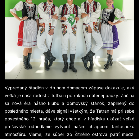
Vypredaný štadión v druhom domácom zápase dokazuje, aký
veľká je naša radosť z futbalu po rokoch nútenej pauzy. Začína
sa nová éra nášho klubu a domovský stánok, zaplnený do
posledného miesta, dáva signál všetkým, že Tatran má pri sebe
povestného 12. hráča, ktorý chce aj v hľadisku ukázať veľké
prešovské odhodlanie vytvoriť našim chlapcom fantastickú
atmosféru. Vieme, že súper zo Žitného ostrova patrí medzi