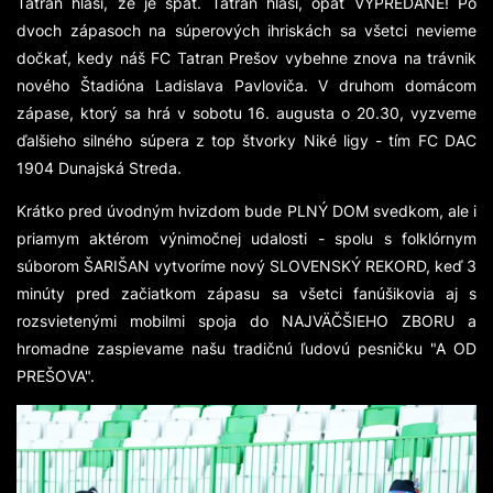
Tatran hlási, že je späť. Tatran hlási, opäť VYPREDANÉ! Po
dvoch zápasoch na súperových ihriskách sa všetci nevieme
dočkať, kedy náš FC Tatran Prešov vybehne znova na trávnik
nového Štadióna Ladislava Pavloviča. V druhom domácom
zápase, ktorý sa hrá v sobotu 16. augusta o 20.30, vyzveme
ďalšieho silného súpera z top štvorky Niké ligy - tím FC DAC
1904 Dunajská Streda.
Krátko pred úvodným hvizdom bude PLNÝ DOM svedkom, ale i
priamym aktérom výnimočnej udalosti - spolu s folklórnym
súborom ŠARIŠAN vytvoríme nový SLOVENSKÝ REKORD, keď 3
minúty pred začiatkom zápasu sa všetci fanúšikovia aj s
rozsvietenými mobilmi spoja do NAJVÄČŠIEHO ZBORU a
hromadne zaspievame našu tradičnú ľudovú pesničku "A OD
PREŠOVA".