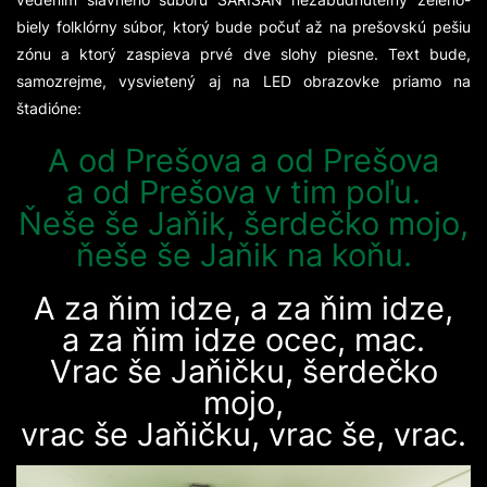
biely folklórny súbor, ktorý bude počuť až na prešovskú pešiu
zónu a ktorý zaspieva prvé dve slohy piesne. Text bude,
samozrejme, vysvietený aj na LED obrazovke priamo na
štadióne:
A od Prešova a od Prešova
a od Prešova v tim poľu.
Ňeše še Jaňik, šerdečko mojo,
ňeše še Jaňik na koňu.
A za ňim idze, a za ňim idze,
a za ňim idze ocec, mac.
Vrac še Jaňičku, šerdečko
mojo,
vrac še Jaňičku, vrac še, vrac.