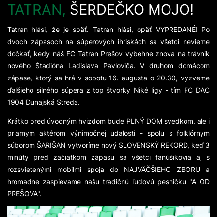
TATRAN,
ŠERDEČKO MOJO!
Tatran hlási, že je späť. Tatran hlási, opäť VYPREDANÉ! Po
dvoch zápasoch na súperových ihriskách sa všetci nevieme
dočkať, kedy náš FC Tatran Prešov vybehne znova na trávnik
nového Štadióna Ladislava Pavloviča. V druhom domácom
zápase, ktorý sa hrá v sobotu 16. augusta o 20.30, vyzveme
ďalšieho silného súpera z top štvorky Niké ligy - tím FC DAC
1904 Dunajská Streda.
Krátko pred úvodným hvizdom bude PLNÝ DOM svedkom, ale i
priamym aktérom výnimočnej udalosti - spolu s folklórnym
súborom ŠARIŠAN vytvoríme nový SLOVENSKÝ REKORD, keď 3
minúty pred začiatkom zápasu sa všetci fanúšikovia aj s
rozsvietenými mobilmi spoja do NAJVÄČŠIEHO ZBORU a
hromadne zaspievame našu tradičnú ľudovú pesničku "A OD
PREŠOVA".