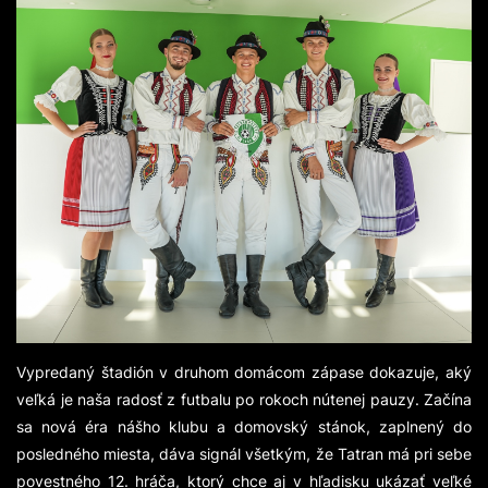
Vypredaný štadión v druhom domácom zápase dokazuje, aký
veľká je naša radosť z futbalu po rokoch nútenej pauzy. Začína
sa nová éra nášho klubu a domovský stánok, zaplnený do
posledného miesta, dáva signál všetkým, že Tatran má pri sebe
povestného 12. hráča, ktorý chce aj v hľadisku ukázať veľké