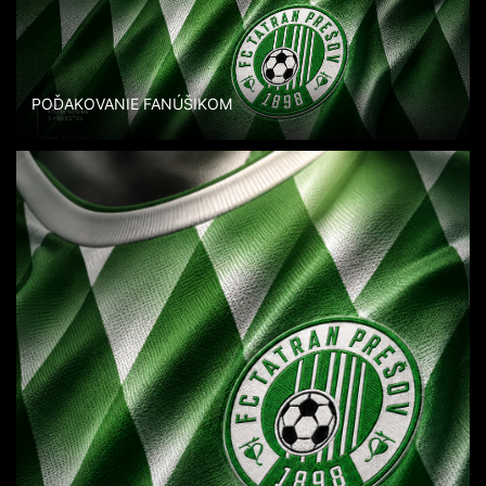
POĎAKOVANIE FANÚŠIKOM