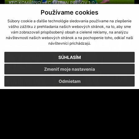
KFC KOMÁRNO - FC TATRAN PREŠOV 1:0
ŤAŽKO TOMU UVERIŤ - VYPADLI SME!
Používame cookies
Súbory cookie a ďalšie technológie sledovania používame na zlepšenie
vášho zážitku z prehliadania našich webových stránok, na to, aby sme
vám zobrazovali prispôsobený obsah a cielené reklamy, na analýzu
návštevnosti našich webových stránok a na pochopenie toho, odkiaľ naši
návštevníci prichádzajú.
SÚHLASÍM
Zmeniť moje nastavenia
Odmietam
FC TATRAN PREŠOV - MFK SKALICA 3:0
KONEČNE GÓLY A DOMINANCIA