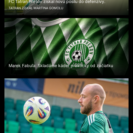
FC Tatran Prešov získal novú posilu do defenzívy.
TATRAN ZÍSKAL MARTINA GOMOLU
Marek Fabuľa: Skladáme káder prakticky od začiatku