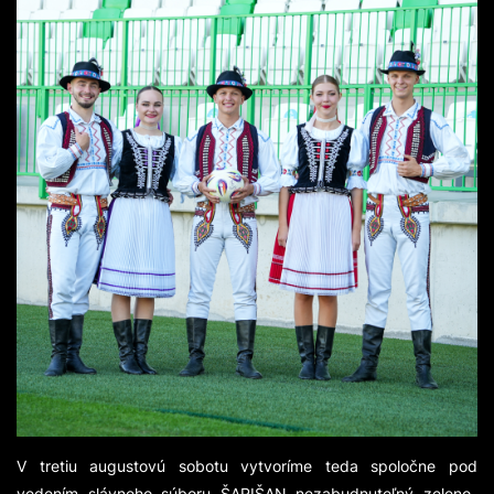
V tretiu augustovú sobotu vytvoríme teda spoločne pod
vedením slávneho súboru ŠARIŠAN nezabudnuteľný zeleno-