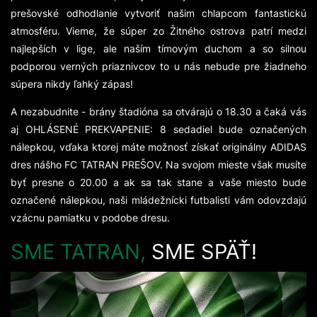
prešovské odhodlanie vytvoriť našim chlapcom fantastickú
atmosféru. Vieme, že súper zo Žitného ostrova patrí medzi
najlepších v lige, ale naším tímovým duchom a so silnou
podporou verných priaznivcov to u nás nebude pre žiadneho
súpera nikdy ľahký zápas!
A nezabudnite - brány štadióna sa otvárajú o 18.30 a čaká vás
aj OHLÁSENÉ PREKVAPENIE: 8 sedadiel bude označených
nálepkou, vďaka ktorej máte možnosť získať originálny ADIDAS
dres nášho FC TATRAN PREŠOV. Na svojom mieste však musíte
byť presne o 20.00 a ak sa tak stane a vaše miesto bude
označené nálepkou, naši mládežnícki futbalisti vám odovzdajú
vzácnu pamiatku v podobe dresu.
SME TATRAN,
SME SPÄŤ!