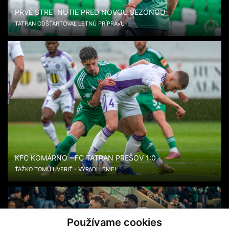
PRVÉ STRETNUTIE PRED NOVOU SEZÓNOU
TATRAN ODŠTARTOVAL LETNÚ PRÍPRAVU
KFC KOMÁRNO - FC TATRAN PREŠOV 1:0
ŤAŽKO TOMU UVERIŤ - VYPADLI SME!
Používame cookies