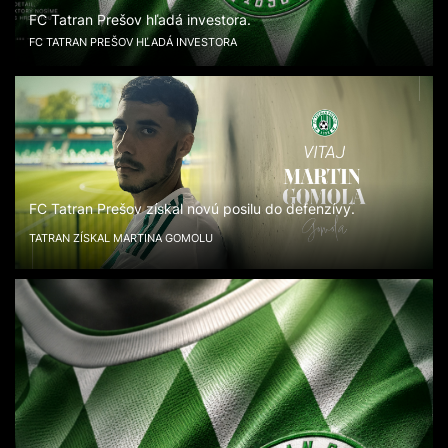
FC Tatran Prešov hľadá investora.
FC TATRAN PREŠOV HĽADÁ INVESTORA
FC Tatran Prešov získal novú posilu do defenzívy.
TATRAN ZÍSKAL MARTINA GOMOLU