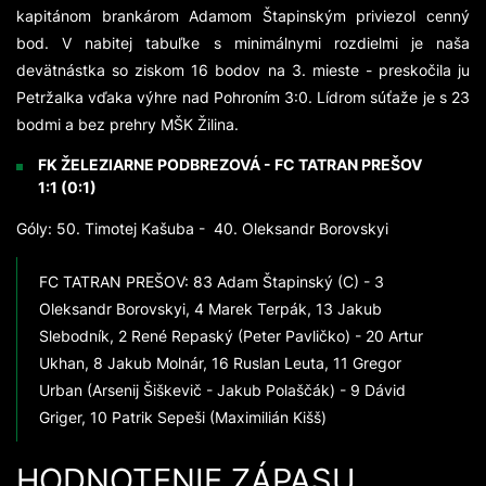
kapitánom brankárom Adamom Štapinským priviezol cenný
bod. V nabitej tabuľke s minimálnymi rozdielmi je naša
devätnástka so ziskom 16 bodov na 3. mieste - preskočila ju
Petržalka vďaka výhre nad Pohroním 3:0. Lídrom súťaže je s 23
bodmi a bez prehry MŠK Žilina.
FK ŽELEZIARNE PODBREZOVÁ - FC TATRAN PREŠOV
1:1 (0:1)
Góly: 50. Timotej Kašuba - 40. Oleksandr Borovskyi
FC TATRAN PREŠOV: 83 Adam Štapinský (C) - 3
Oleksandr Borovskyi, 4 Marek Terpák, 13 Jakub
Slebodník, 2 René Repaský (Peter Pavličko) - 20 Artur
Ukhan, 8 Jakub Molnár, 16 Ruslan Leuta, 11 Gregor
Urban (Arsenij Šiškevič - Jakub Polaščák) - 9 Dávid
Griger, 10 Patrik Sepeši (Maximilián Kišš)
HODNOTENIE ZÁPASU