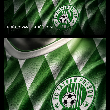
POĎAKOVANIE FANÚŠIKOM