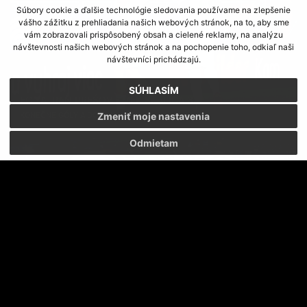
Súbory cookie a ďalšie technológie sledovania používame na zlepšenie
vášho zážitku z prehliadania našich webových stránok, na to, aby sme
vám zobrazovali prispôsobený obsah a cielené reklamy, na analýzu
návštevnosti našich webových stránok a na pochopenie toho, odkiaľ naši
návštevníci prichádzajú.
SÚHLASÍM
FC TATRAN PREŠOV - MFK SKALICA 3:0
KONEČNE GÓLY A DOMINANCIA
Zmeniť moje nastavenia
Odmietam
TATRAN HRÁ SO SKALICOU V SOBOTU 0 20:30
ZMENA HRACIEHO ČASU ZÁPASU SO SKALICOU