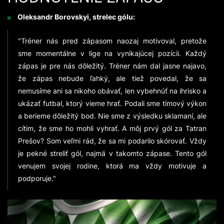
Oleksandr Borovskyi, strelec gólu:
"Tréner nás pred zápasom naozaj motivoval, pretože
sme momentálne v lige na vynikajúcej pozícii. Každý
zápas je pre nás dôležitý. Tréner nám dal jasne najavo,
že zápas nebude ľahký, ale tiež povedal, že sa
nemusíme ani sa nikoho obávať, len vybehnúť na ihrisko a
ukázať futbal, ktorý vieme hrať. Podali sme tímový výkon
a berieme dôležitý bod. Nie sme z výsledku sklamaní, ale
cítim, že sme ho mohli vyhrať. A môj prvý gól za Tatran
Prešov? Som veľmi rád, že sa mi podarilo skórovať. Vždy
je pekné streliť gól, najmä v takomto zápase. Tento gól
venujem svojej rodine, ktorá ma vždy motivuje a
podporuje."