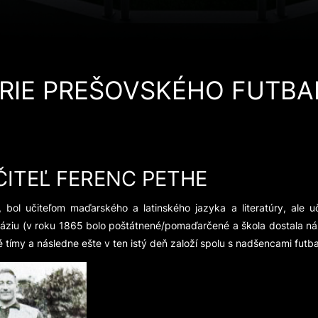
RIE PREŠOVSKÉHO FUTBA
UČITEĽ FERENC PETHE
bol učiteľom maďarského a latinského jazyka a literatúry, ale uč
u (v roku 1865 bolo poštátnené/pomaďarčené a škola dostala názov
tímy a následne ešte v ten istý deň založí spolu s nadšencami futba