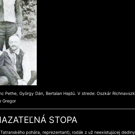
enc Pethe, György Dán, Bertalan Hajdú. V strede: Oszkár Richnavsz
re Gregor
MAZATEĽNÁ STOPA
az Tatranského pohára, reprezentant), rodák z už neexistujúcej dedin