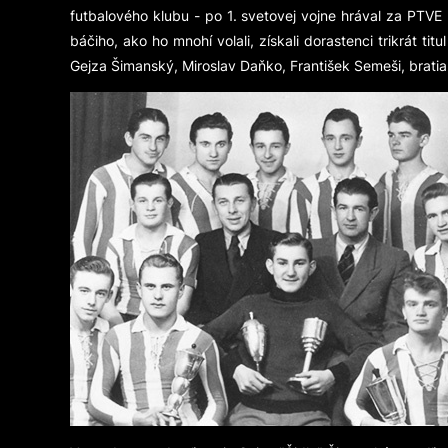
futbalového klubu - po 1. svetovej vojne hrával za PTVE
báčiho, ako ho mnohí volali, získali dorastenci trikrát t
Gejza Šimanský, Miroslav Daňko, František Semeši, bratia 