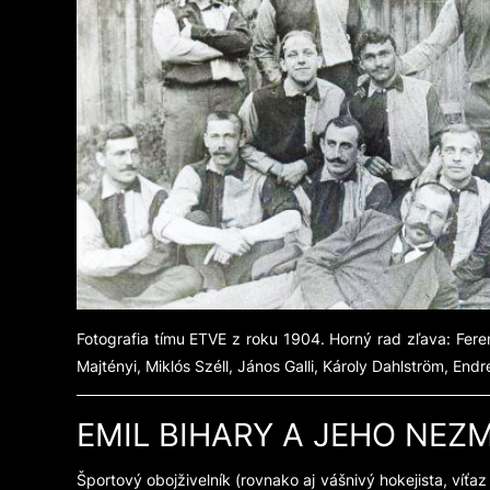
Fotografia tímu ETVE z roku 1904. Horný rad zľava: Fer
Majtényi, Miklós Széll, János Galli, Károly Dahlström, End
EMIL BIHARY A JEHO NEZ
Športový obojživelník (rovnako aj vášnivý hokejista, víť