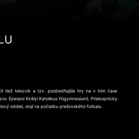
LU
il tiež telocvik a tzv. poobedňajšie hry na v tom čase
 Eperjesi Királyi Katolikus Fögymnasium). Priekopnícky
lový oddiel, stojí na počiatku prešovského futbalu.