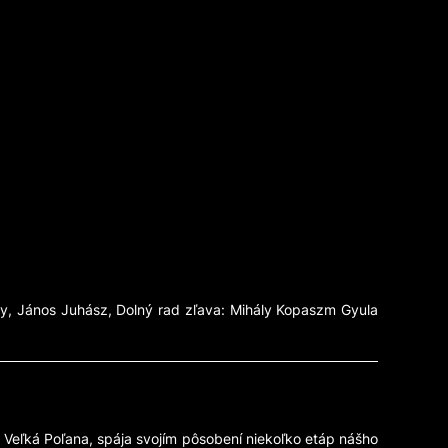
ky, János Juhász, Dolný rad zľava: Mihály Kopaszm Gyula
y Veľká Poľana, spája svojím pôsobení niekoľko etáp nášho