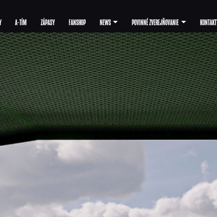
Y
A-TÍM
ZÁPASY
FANSHOP
NEWS
POVINNÉ ZVEREJŇOVANIE
KONTAKT