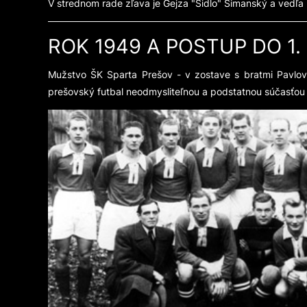
V strednom rade zľava je Gejza "Šidlo" Šimanský a vedľa 
ROK 1949 A POSTUP DO 1
Mužstvo ŠK Sparta Prešov - v zostave s bratmi Pavlovič
prešovský futbal neodmysliteľnou a podstatnou súčasťou