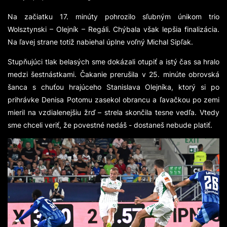
Na začiatku 17. minúty pohrozilo sľubným únikom trio
Wolsztynski – Olejník – Regáli. Chýbala však lepšia finalizácia.
Na ľavej strane totiž nabiehal úplne voľný Michal Sipľak.
Stupňujúci tlak belasých sme dokázali otupiť a istý čas sa hralo
medzi šestnástkami. Čakanie prerušila v 25. minúte obrovská
šanca s chuťou hrajúceho Stanislava Olejníka, ktorý si po
prihrávke Denisa Potomu zasekol obrancu a ľavačkou po zemi
mieril na vzdialenejšiu žrď – strela skončila tesne vedľa. Vtedy
sme chceli veriť, že povestné nedáš - dostaneš nebude platiť.