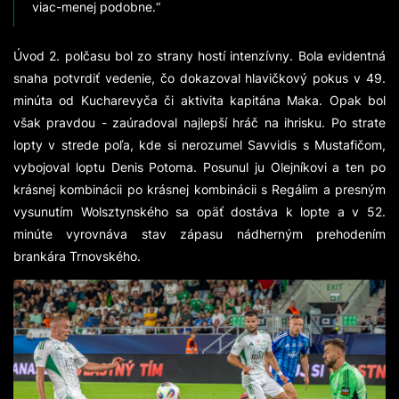
viac-menej podobne.“
Úvod 2. polčasu bol zo strany hostí intenzívny. Bola evidentná
snaha potvrdiť vedenie, čo dokazoval hlavičkový pokus v 49.
minúta od Kucharevyča či aktivita kapitána Maka. Opak bol
však pravdou - zaúradoval najlepší hráč na ihrisku. Po strate
lopty v strede poľa, kde si nerozumel Savvidis s Mustafičom,
vybojoval loptu Denis Potoma. Posunul ju Olejníkovi a ten po
krásnej kombinácii po krásnej kombinácii s Regálim a presným
vysunutím Wolsztynského sa opäť dostáva k lopte a v 52.
minúte vyrovnáva stav zápasu nádherným prehodením
brankára Trnovského.