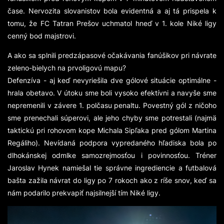
čase. Nervozita slovanistov bola evidentná a aj tá prispela k
tomu, že FC Tatran Prešov uchmatol hneď v 1. kole Niké ligy
cenný bod majstrovi.
A ako sa splnili predzápasové očakávania fanúšikov pri návrate
zeleno-bielych na prvoligovú mapu?
Defenzíva - aj keď nevyriešila dve gólové situácie optimálne -
hrala obetavo. V útoku sme boli vysoko efektívni a navyše sme
nepremenili v závere 1. polčasu penaltu. Povestný gól z ničoho
sme prenechali súperovi, ale jeho chyby sme potrestali (najmä
taktickú pri rohovom kope Michala Sipľaka pred gólom Martina
Regáliho). Nevídaná podpora vypredaného hľadiska bola po
dlhokánskej odmlke samozrejmosťou i povinnosťou. Tréner
Jaroslav Hynek namiešal tie správne ingrediencie a futbalová
bašta zažila návrat do ligy po 7 rokoch ako z ríše snov, keď sa
nám podarilo prekvapiť najsilnejší tím Niké ligy.