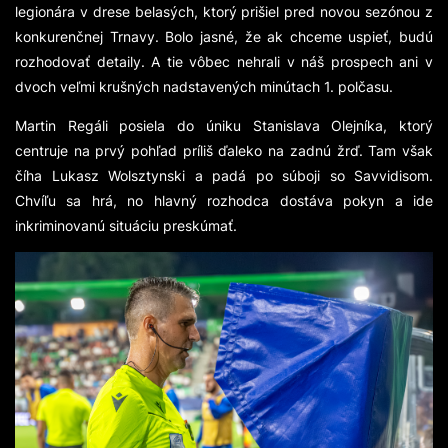
legionára v drese belasých, ktorý prišiel pred novou sezónou z
konkurenčnej Trnavy. Bolo jasné, že ak chceme uspieť, budú
rozhodovať detaily. A tie vôbec nehrali v náš prospech ani v
dvoch veľmi krušných nadstavených minútach 1. polčasu.
Martin Regáli posiela do úniku Stanislava Olejníka, ktorý
centruje na prvý pohľad príliš ďaleko na zadnú žrď. Tam však
číha Lukasz Wolsztynski a padá po súboji so Savvidisom.
Chvíľu sa hrá, no hlavný rozhodca dostáva pokyn a ide
inkriminovanú situáciu preskúmať.