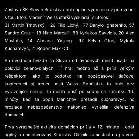
Zostava ŠK Slovan Bratislava bola úplne vymenená v porovnaní
s tou, ktorú Vladimír Weiss starší vyskladal v utorok:
31 Martin Trnovský – 26 Filip Lichý, 77 Danylo Ignatenko, 57
Sandro Cruz – 18 Nino Marcelli, 88 Kyriakos Savvidis, 20 Alen
Mustafić, 14 Alasana Yirijang– 97 Kelvin Ofori, Mykola
Kucharevyč, 21 Róbert Mak (C)
Po úvodnom hvizde sa Slovan od úvodných minút usadil na
polovici zeleno-bielych. Tí hrali možno až s príliš veľkým
rešpektom, ako to podotkol na pozápasovej tlačovej
konferencii aj tréner hostí Weiss. Spočiatku to bolo bez
výraznejšej šance. Tá mohla prísť po súboji na začiatku 10.
minúty, keď sa popri Menichovi presadil Kucharevyč, no
hroziace nebezpečenstvo nakoniec vyriešila defenzíva
domácich.
Prvá výraznejšie aktivita domácich prišla v 12. minúte - opäť
agilný a namotivovaný Stanislav Olejník zamestnal na pravom