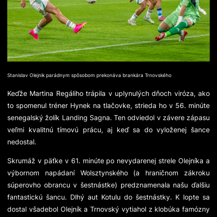
Stanislav Olejnik parádnym spôsobom prekonáva brankára Trnovského
Keďže Martina Regáliho trápila v uplynulých dňoch viróza, ako
to spomenul tréner Hynek na tlačovke, strieda ho v 56. minúte
senegalský žolík Landing Sagna. Ten odviedol v závere zápasu
veľmi kvalitnú tímovú prácu, aj keď sa do vyloženej šance
nedostal.
Skrumáž v päťke v 61. minúte po nevydarenej strele Olejníka a
výbornom napádaní Wolsztynského (a hraničnom zákroku
súperovho obrancu v šestnástke) predznamenala našu ďalšiu
fantastickú šancu. Dlhý aut Kotulu do šestnástky. K lopte sa
dostal všadebol Olejník a Trnovský vytiahol z klobúka famózny