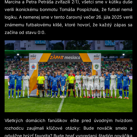
Marcina a Petra Petráša zvíťazili 2:1), všetci sme v kútiku duše
verili ikonickému bonmotu Tomáša Pospíchala, že futbal nemá
logiku. A nemenej sme v tento čarovný večer 26. júla 2025 verili
známemu futbalovému klišé, ktoré hovorí, že každý zápas sa
začína od stavu 0:0.
Všetkých domácich fanúšikov ešte pred úvodným hvizdom
rozhodcu zaujímali kľúčové otázky: Bude nováčik smelo a
odvážne hrýzť favorita? Bude hnať vypredaný štadión nováčika