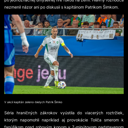
nezmenil názor ani po diskusii s kapitánom Patrikom Šimkom.
V akcii kapitán zeleno-bielych Patrik Šimko
Séria hraničných zákrokov vyústila do viacerých roztržiek,
ktorým napomohli napríklad aj provokácie Toliča smerom k
fanúšikom pred rohovým kopom v 7-minútovom nadstavenom