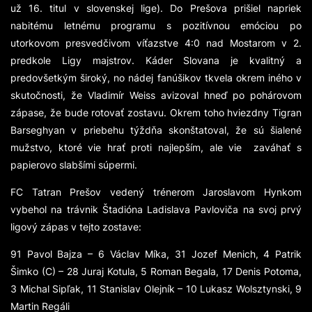
už 16. titul v slovenskej lige). Do Prešova prišiel napriek
nabitému letnému programu s pozitívnou emóciou po
utorkovom presvedčivom víťazstve 4:0 nad Mostarom v 2.
predkole Ligy majstrov. Káder Slovana je kvalitný a
predovšetkým široký, no nádej fanúšikov tkvela okrem iného v
skutočnosti, že Vladimír Weiss avizoval hneď po pohárovom
zápase, že bude rotovať zostavu. Okrem toho hviezdny Tigran
Barseghyan v priebehu týždňa skonštatoval, že sú šialené
mužstvo, ktoré vie hrať proti najlepším, ale vie zaváhať s
papierovo slabšími súpermi.
FC Tatran Prešov vedený trénerom Jaroslavom Hynkom
vybehol na trávnik Štadióna Ladislava Pavloviča na svoj prvý
ligový zápas v tejto zostave:
91 Pavol Bajza – 6 Václav Míka, 31 Jozef Menich, 4 Patrik
Šimko (C) – 28 Juraj Kotula, 5 Roman Begala, 17 Denis Potoma,
3 Michal Sipľak, 11 Stanislav Olejník – 10 Lukasz Wolsztynski, 9
Martin Regáli