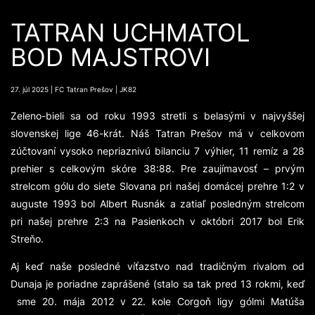
TATRAN UCHMATOL
BOD MAJSTROVI
27. júl 2025 | FC Tatran Prešov | JK82
Zeleno-bieli sa od roku 1993 stretli s belasými v najvyššej
slovenskej lige 46-krát. Náš Tatran Prešov má v celkovom
zúčtovaní vysoko nepriaznivú bilanciu 7 výhier, 11 remíz a 28
prehier s celkovým skóre 38:88. Pre zaujímavosť – prvým
strelcom gólu do siete Slovana pri našej domácej prehre 1:2 v
auguste 1993 bol Albert Rusnák a zatiaľ posledným strelcom
pri našej prehre 2:3 na Pasienkoch v októbri 2017 bol Erik
Streňo.
Aj keď naše posledné víťazstvo nad tradičným rivalom od
Dunaja je poriadne zaprášené (stalo sa tak pred 13 rokmi, keď
sme 20. mája 2012 v 22. kole Corgoň ligy gólmi Matúša