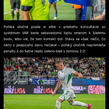
Poľská útočná posila si ešte v priebehu konzultácie so
systémom VAR berie sebavedomo loptu smerom k bielemu
bodu, lebo vie, že tam kontakt bol. Stáva sa však niečo, čo
nikto z jasajúceho davu nečakal – poľský útočník nepremieňa
penaltu a do šatne nejdú zeleno-bieli s remízou 2:2!