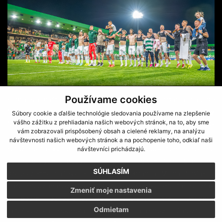
Používame cookies
Futbalová bašta menom FC Tatran Prešov je späť a hlad po
futbale v treťom najväčšom meste Slovenska je enormný. Veľký
Súbory cookie a ďalšie technológie sledovania používame na zlepšenie
vášho zážitku z prehliadania našich webových stránok, na to, aby sme
futbalový sviatok v posledný sobotný júlový večer priniesol
vám zobrazovali prispôsobený obsah a cielené reklamy, na analýzu
domov do Prešova na Štadión Ladislava Pavloviča najvyššiu
návštevnosti našich webových stránok a na pochopenie toho, odkiaľ naši
súťaž po takmer 9 rokoch. Konečný výsledok nepriniesol pre
návštevníci prichádzajú.
zeleno-bielych 3 body, ako si želali kapitán Patrik Šimko na
SÚHLASÍM
predsezónne tlačovej konferencii i obranca Michal Sipľak v
našej predzápasovej rubrike Skrumáž v päťke. Pre nás sú však
Zmeniť moje nastavenia
3 bodmi odhodlanie, veľký charakter tímu, ohromná
Odmietam
fanúšikovská podpora, dva góly majstrovi, čarovné a