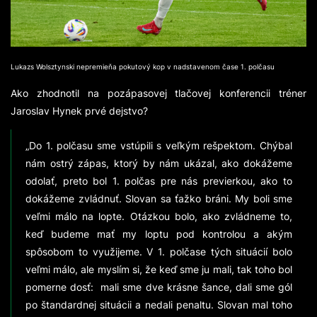
Lukazs Wolsztynski nepremieňa pokutový kop v nadstavenom čase 1. polčasu
Ako zhodnotil na pozápasovej tlačovej konferencii tréner
Jaroslav Hynek prvé dejstvo?
„Do 1. polčasu sme vstúpili s veľkým rešpektom. Chýbal
nám ostrý zápas, ktorý by nám ukázal, ako dokážeme
odolať, preto bol 1. polčas pre nás previerkou, ako to
dokážeme zvládnuť. Slovan sa ťažko bráni. My boli sme
veľmi málo na lopte. Otázkou bolo, ako zvládneme to,
keď budeme mať my loptu pod kontrolou a akým
spôsobom to využijeme. V 1. polčase tých situácií bolo
veľmi málo, ale myslím si, že keď sme ju mali, tak toho bol
pomerne dosť: mali sme dve krásne šance, dali sme gól
po štandardnej situácii a nedali penaltu. Slovan mal toho