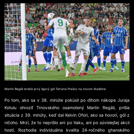
Martin Regáli strieľa prvý ligový gól Tatrana Prešov na novom štadióne
Po tom, ako sa v 38. minúte pokúsil po dlhom nákope Juraja
Kotulu ohroziť Trnovského osamotený Martin Regáli, prišla
situácia z 39. minúty, keď dal Kelvin Ofori, ako sa hovorí, gól z
ničoho. Mrzí, že to neprišlo ani po tlaku, ani po súvislejšej akcii
hostí. Rozhodla individuálna kvalita 24-ročného ghanského