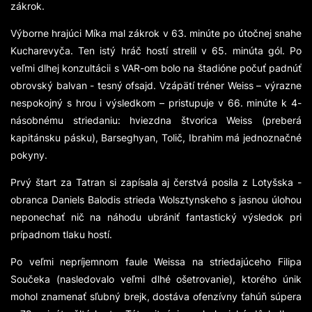
zákrok.
Výborne hrajúci Míka mal zákrok v 63. minúte po útočnej snahe
Kucharevyča. Ten istý hráč hostí strelil v 65. minúta gól. Po
veľmi dlhej konzultácii s VAR-om bolo na štadióne počuť padnúť
obrovský balvan - tesný ofsajd. Vzápätí tréner Weiss – výrazne
nespokojný s hrou i výsledkom – pristupuje v 66. minúte k 4-
násobnému striedaniu: hviezdna štvorica Weiss (preberá
kapitánsku pásku), Barseghyan, Tolič, Ibrahim má jednoznačné
pokyny.
Prvý štart za Tatran si zapísala aj čerstvá posila z Lotyšska -
obranca Daniels Balodis strieda Wolsztynskeho s jasnou úlohou
neponechať nič na náhodu ubrániť fantastický výsledok pri
prípadnom tlaku hostí.
Po veľmi nepríjemnom faule Weissa na striedajúceho Filipa
Součeka (nasledovalo veľmi dlhé ošetrovanie), ktorého únik
mohol znamenať sľubný brejk, dostáva ofenzívny ťahúň súpera