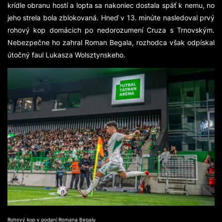
krídle obranu hostí a lopta sa nakoniec dostala späť k nemu, no
jeho strela bola zblokovaná. Hneď v 13. minúte nasledoval prvý
rohový kop domácich po nedorozumení Cruza s Trnovským.
Nebezpečne ho zahral Roman Begala, rozhodca však odpískal
útočný faul Lukasza Wolsztynskeho.
Rohový kop v podaní Romana Begalu