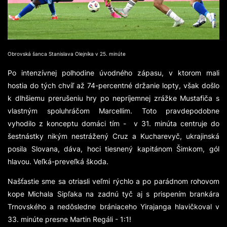
Obrovská šanca Stanislava Olejníka v 25. minúte
Po intenzívnej polhodine úvodného zápasu, v ktorom mali
hostia do tých chvíľ až 74-percentné držanie lopty, však došlo
k dlhšiemu prerušeniu hry po nepríjemnej zrážke Mustafiča s
vlastným spoluhráčom Marcellim. Toto pravdepodobne
vyhodilo z konceptu domáci tím - v 31. minúta centruje do
šestnástky nikým nestrážený Cruz a Kucharevyč, ukrajinská
posila Slovana, dáva, hoci tiesnený kapitánom Šimkom, gól
hlavou. Veľká-preveľká škoda.
Našťastie sme sa otriasli veľmi rýchlo a po parádnom rohovom
kope Michala Sipľaka na zadnú tyč aj s prispením brankára
Trnovského a nedôsledne brániaceho Yirajanga hlavičkoval v
33. minúte presne Martin Regáli - 1:1!