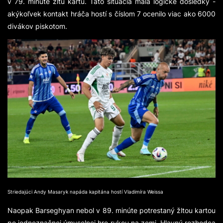
v 79. minúte žltú kartu. Táto situácia mala logické dôsledky -
akýkoľvek kontakt hráča hostí s číslom 7 ocenilo viac ako 6000
divákov piskotom.
Striedajúci Andy Masaryk napáda kapitána hostí Vladimíra Weissa
Naopak Barseghyan nebol v 89. minúte potrestaný žltou kartou
po jednoznačnej úmyselnej hre rukou na zemi. Hlavný rozhodca