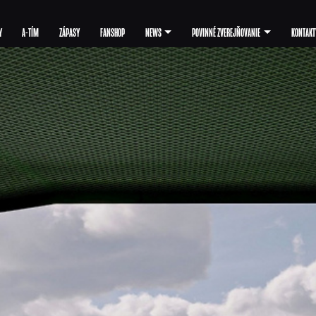
Y
A-TÍM
ZÁPASY
FANSHOP
NEWS
POVINNÉ ZVEREJŇOVANIE
KONTAKT