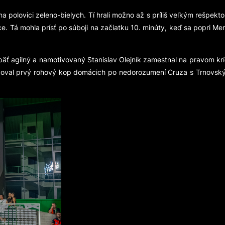
polovici zeleno-bielych. Tí hrali možno až s príliš veľkým rešpekto
nce. Tá mohla prísť po súboji na začiatku 10. minúty, keď sa popri 
opäť agilný a namotivovaný Stanislav Olejník zamestnal na pravom kr
ledoval prvý rohový kop domácich po nedorozumení Cruza s Trnov