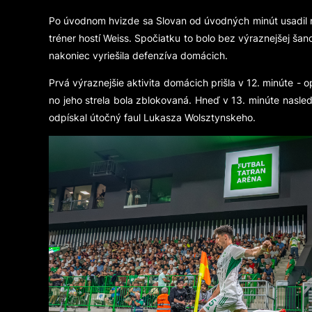
Po úvodnom hvizde sa Slovan od úvodných minút usadil na 
tréner hostí Weiss. Spočiatku to bolo bez výraznejšej ša
nakoniec vyriešila defenzíva domácich.
Prvá výraznejšie aktivita domácich prišla v 12. minúte - 
no jeho strela bola zblokovaná. Hneď v 13. minúte nas
odpískal útočný faul Lukasza Wolsztynskeho.