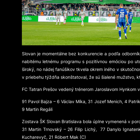
Slovan je momentálne bez konkurencie a podľa odborníkov i
nabitému letnému programu s pozitívnou emóciou po uto
široký, no nádej fanúšikov tkvela okrem iného v skutočn
v priebehu týždňa skonštatoval, že sú šialené mužstvo, kt
FC Tatran Prešov vedený trénerom Jaroslavom Hynkom vybe
91 Pavol Bajza – 6 Václav Míka, 31 Jozef Menich, 4 Patrik
9 Martin Regáli
Zostava ŠK Slovan Bratislava bola úplne vymenená v porovn
31 Martin Trnovský – 26 Filip Lichý, 77 Danylo Ignatenk
Kucharevyč, 21 Róbert Mak (C)