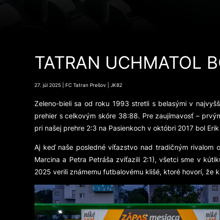
TATRAN UCHMATOL B
27. júl 2025 | FC Tatran Prešov | JK82
Zeleno-bieli sa od roku 1993 stretli s belasými v najvy
prehier s celkovým skóre 38:88. Pre zaujímavosť – prvým
pri našej prehre 2:3 na Pasienkoch v októbri 2017 bol Erik
Aj keď naše posledné víťazstvo nad tradičným rivalom 
Marcina a Petra Petráša zvíťazili 2:1), všetci sme v kú
2025 verili známemu futbalovému klišé, ktoré hovorí, že