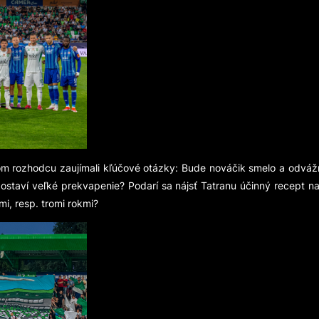
 rozhodcu zaujímali kľúčové otázky: Bude nováčik smelo a odvážn
dostaví veľké prekvapenie? Podarí sa nájsť Tatranu účinný recept
mi, resp. tromi rokmi?