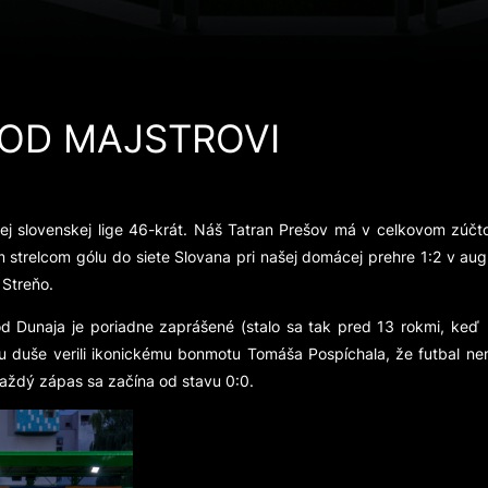
OD MAJSTROVI
ššej slovenskej lige 46-krát. Náš Tatran Prešov má v celkovom zúčto
 strelcom gólu do siete Slovana pri našej domácej prehre 1:2 v au
 Streňo.
od Dunaja je poriadne zaprášené (stalo sa tak pred 13 rokmi, keď
tiku duše verili ikonickému bonmotu Tomáša Pospíchala, že futbal n
 každý zápas sa začína od stavu 0:0.