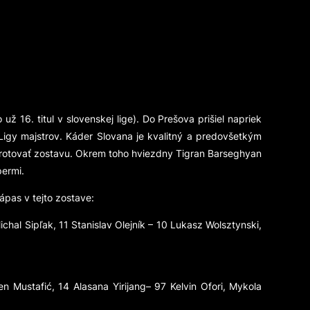
ž 16. titul v slovenskej lige). Do Prešova prišiel napriek
igy majstrov. Káder Slovana je kvalitný a predovšetkým
e rotovať zostavu. Okrem toho hviezdny Tigran Barseghyan
permi.
pas v tejto zostave:
chal Sipľak, 11 Stanislav Olejník – 10 Lukasz Wolsztynski,
n Mustafić, 14 Alasana Yirijang– 97 Kelvin Ofori, Mykola