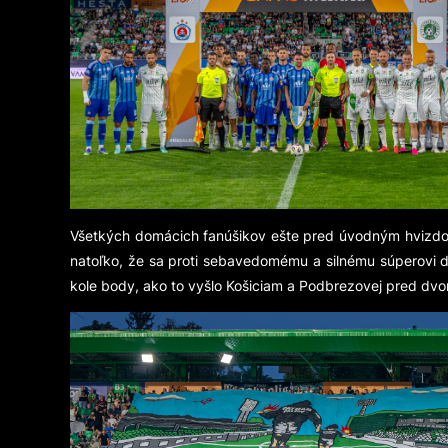
Všetkých domácich fanúšikov ešte pred úvodným hvizdom
natoľko, že sa proti sebavedomému a silnému súperovi 
kole body, ako to vyšlo Košiciam a Podbrezovej pred dvo