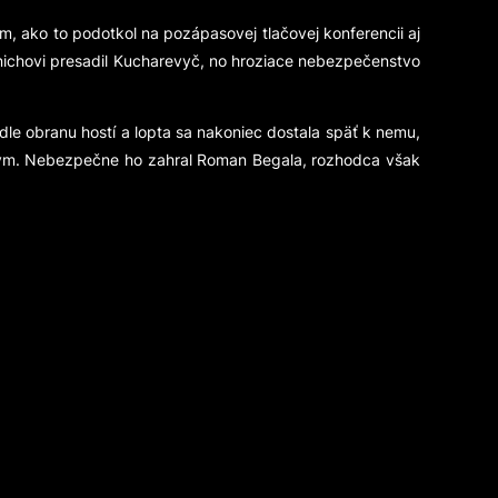
m, ako to podotkol na pozápasovej tlačovej konferencii aj
Menichovi presadil Kucharevyč, no hroziace nebezpečenstvo
ídle obranu hostí a lopta sa nakoniec dostala späť k nemu,
ským. Nebezpečne ho zahral Roman Begala, rozhodca však