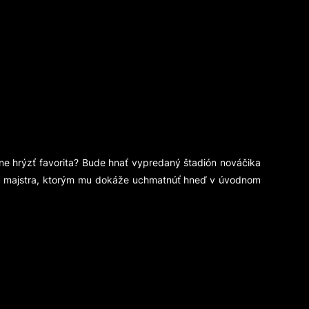
e hrýzť favorita? Bude hnať vypredaný štadión nováčika
 na majstra, ktorým mu dokáže uchmatnúť hneď v úvodnom