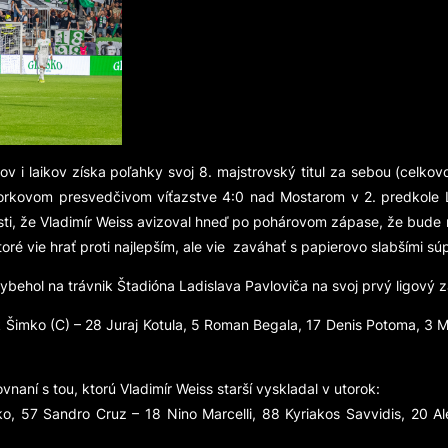
 laikov získa poľahky svoj 8. majstrovský titul za sebou (celkovo u
rkovom presvedčivom víťazstve 4:0 nad Mostarom v 2. predkole L
osti, že Vladimír Weiss avizoval hneď po pohárovom zápase, že bud
oré vie hrať proti najlepším, ale vie zaváhať s papierovo slabšími sú
hol na trávnik Štadióna Ladislava Pavloviča na svoj prvý ligový zá
 Šimko (C) – 28 Juraj Kotula, 5 Roman Begala, 17 Denis Potoma, 3 Mi
aní s tou, ktorú Vladimír Weiss starší vyskladal v utorok:
o, 57 Sandro Cruz – 18 Nino Marcelli, 88 Kyriakos Savvidis, 20 Ale