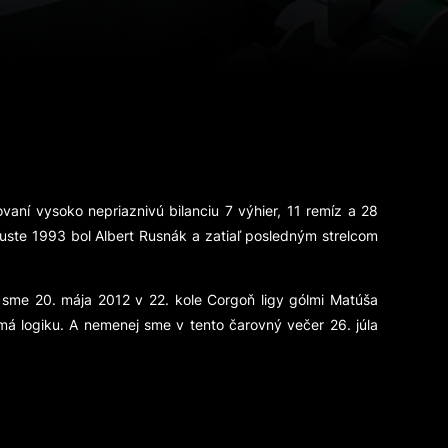
vaní vysoko nepriaznivú bilanciu 7 výhier, 11 remíz a 28
guste 1993 bol Albert Rusnák a zatiaľ posledným strelcom
 sme 20. mája 2012 v 22. kole Corgoň ligy gólmi Matúša
emá logiku. A nemenej sme v tento čarovný večer 26. júla