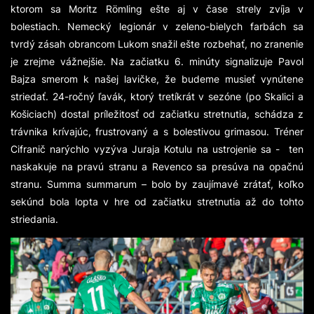
ktorom sa Moritz Römling ešte aj v čase strely zvíja v
bolestiach. Nemecký legionár v zeleno-bielych farbách sa
tvrdý zásah obrancom Lukom snažil ešte rozbehať, no zranenie
je zrejme vážnejšie. Na začiatku 6. minúty signalizuje Pavol
Bajza smerom k našej lavičke, že budeme musieť vynútene
striedať. 24-ročný ľavák, ktorý tretíkrát v sezóne (po Skalici a
Košiciach) dostal príležitosť od začiatku stretnutia, schádza z
trávnika krívajúc, frustrovaný a s bolestivou grimasou. Tréner
Cifranič narýchlo vyzýva Juraja Kotulu na ustrojenie sa - ten
naskakuje na pravú stranu a Revenco sa presúva na opačnú
stranu. Summa summarum – bolo by zaujímavé zrátať, koľko
sekúnd bola lopta v hre od začiatku stretnutia až do tohto
striedania.