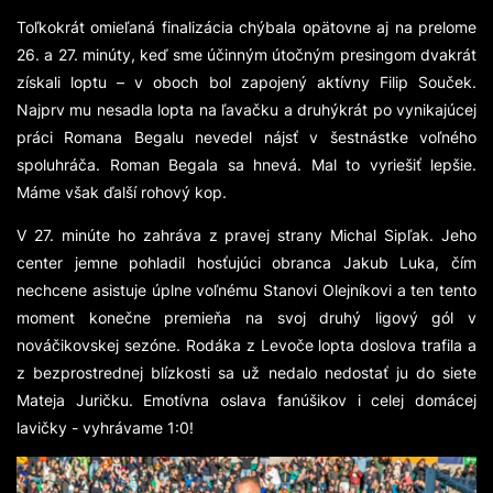
Toľkokrát omieľaná finalizácia chýbala opätovne aj na prelome
26. a 27. minúty, keď sme účinným útočným presingom dvakrát
získali loptu – v oboch bol zapojený aktívny Filip Souček.
Najprv mu nesadla lopta na ľavačku a druhýkrát po vynikajúcej
práci Romana Begalu nevedel nájsť v šestnástke voľného
spoluhráča. Roman Begala sa hnevá. Mal to vyriešiť lepšie.
Máme však ďalší rohový kop.
V 27. minúte ho zahráva z pravej strany Michal Sipľak. Jeho
center jemne pohladil hosťujúci obranca Jakub Luka, čím
nechcene asistuje úplne voľnému Stanovi Olejníkovi a ten tento
moment konečne premieňa na svoj druhý ligový gól v
nováčikovskej sezóne. Rodáka z Levoče lopta doslova trafila a
z bezprostrednej blízkosti sa už nedalo nedostať ju do siete
Mateja Juričku. Emotívna oslava fanúšikov i celej domácej
lavičky - vyhrávame 1:0!