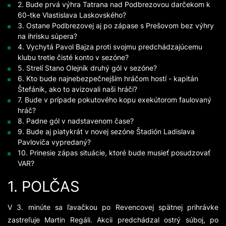
2. Bude prvá výhra Tatrana nad Podbrezovou darčekom k
60-tke Vlastislava Laskovského?
3. Ostane Podbrezovej aj po zápase s Prešovom bez výhry
na ihrisku súpera?
4. Vychytá Pavol Bajza proti svojmu predchádzajúcemu
klubu tretie čisté konto v sezóne?
5. Strelí Stano Olejník druhý gól v sezóne?
6. Kto bude najnebezpečnejším hráčom hostí - kapitán
Štefánik, ako to avizovali naši hráči?
7. Bude v prípade pokutového kopu exekútorom faulovaný
hráč?
8. Padne gól v nadstavenom čase?
9. Bude aj piatykrát v novej sezóne Štadión Ladislava
Pavloviča vypredaný?
10. Prinesie zápas situácie, ktoré bude musieť posudzovať
VAR?
1. POLČAS
V 3. minúte sa ľavačkou po Revencovej spätnej prihrávke
zastreľuje Martin Regáli. Akcii predchádzal ostrý súboj, po