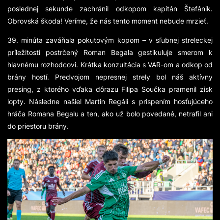
poslednej sekunde zachránil odkopom kapitán Štefánik.
Obrovská škoda! Veríme, že nás tento moment nebude mrzieť.
39. minúta zaváňala pokutovým kopom – v sľubnej streleckej
príležitosti postrčený Roman Begala gestikuluje smerom k
hlavnému rozhodcovi. Krátka konzultácia s VAR-om a odkop od
brány hostí. Predvojom nepresnej strely bol náš aktívny
presing, z ktorého vďaka dôrazu Filipa Součka pramenil zisk
lopty. Následne našiel Martin Regáli s prispením hosťujúceho
hráča Romana Begalu a ten, ako už bolo povedané, netrafil ani
do priestoru brány.