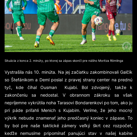
Situácia z konca 2. minúty, po ktorej sa zápas skončí pre nášho Moritza Römlinga
Vystrašila nás 10. minúta. Na jej začiatku zakombinovali Galčík
so Štefánikom a Deml poslal z pravej strany center na prednú
tyč, kde číhal Ousman Kujabi. Bol zdvojený, takže k
zakončeniu sa nedostal. V obrannom zákroku sa však
nepríjemne vykrútila noha Tarasovi Bondarenkovi po tom, ako ju
pri páde priľahli Menich s Kujabim. Veríme, že jeho mocný
výkrik nebude znamenať jeho predčasný koniec v zápase. To
by bol pre naše taktické zámery veľký škrt cez rozpočet,
keďže nemusíme pripomínať panujúci stav v našej kabíne