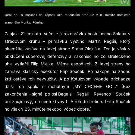
Juraj Kotula naskočil do zápasu ako striedajúci hráč už v 8. minúte namiesto
zraneného Moritza Römliga
Zaujala 21. minúta. Veľmi zlá rozohrávka hosťujúceho Salaha v
stredovom kruhu – prihrávku vystihol Martin Regáli, ktorý
okamžite vysúva na ľavej strane Stana Olejníka. Ten je však v
obkľúčení súperovej defenzívy a nakoniec ho zo streleckého
uhla vytlačil Filip Mielke. Máme aspoň roh. Z ľavej strany ho
zahráva klasický exekútor Filip Souček. Po nákope na zadnú
žrď ostáva roh nevyužitý. A po Kotulovom výpade prichádza
ďalší roh spolu s mohutným „MY CHCEME GÓL.“ (Bez
zakončenia – signál po osi Begala – Regáli – Revenco – Souček
bol zaujímavý, no neefektívny.) A roh do tretice. (Filip Souček
ho však v 23. minúte nekopol vôbec dobre.)