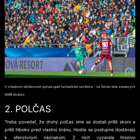
V chladnom októbrovom počasí opäť fantastická návšteva - na Tatran bolo zvedavých
6098 divákov
2. POLČAS
Treba povedať, že druhý polčas sme sa dostali príliš skoro a
príliš hlboko pred vlastnú bránu. Hostia sa postupne dostávajú
k ofenzívnym náznakom. Z nich vyzerala hrozivo