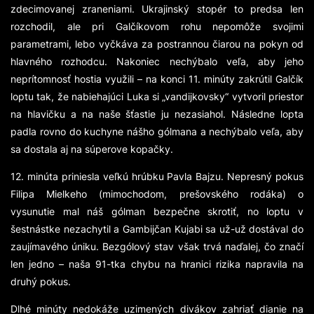
zdecimovanej zraneniami. Ukrajinský stopér to predsa len
rozchodil, ale pri Galčíkovom rohu nepomôže svojimi
parametrami, lebo vyčkáva za postrannou čiarou na pokyn od
hlavného rozhodcu. Nakoniec nechýbalo veľa, aby jeho
neprítomnosť hostia využili – na konci 11. minúty zakrútil Galčík
loptu tak, že nabiehajúci Luka si „vandijkovsky“ vytvoril priestor
na hlavičku a na naše šťastie ju nezasiahol. Následne lopta
padla rovno do kuchyne nášho gólmana a nechýbalo veľa, aby
sa dostala aj na súperove kopačky.
12. minúta priniesla veľkú hrúbku Pavla Bajzu. Nepresný pokus
Filipa Mielkeho (mimochodom, prešovského rodáka) o
vysunutie mal náš gólman bezpečne skrotiť, no loptu v
šestnástke nezachytil a Gambijčan Kujabi sa už-už dostával do
zaujímavého úniku. Bezgólový stav však trvá naďalej, čo značí
len jedno – naša 91-tka chybu na hranici rizika napravila na
druhý pokus.
Dlhé minúty nedokáže uzimených divákov zahriať dianie na