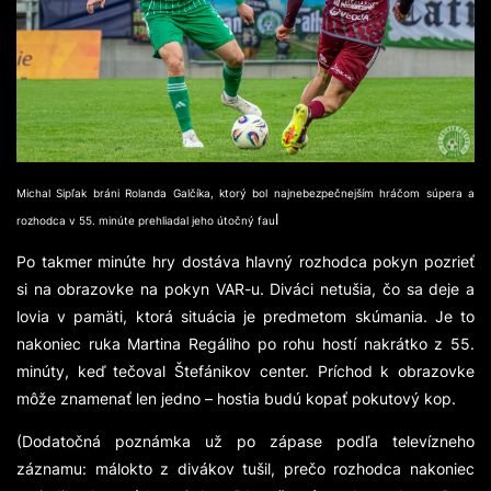
Michal Sipľak bráni Rolanda Galčíka, ktorý bol najnebezpečnejším hráčom súpera a
l
rozhodca v 55. minúte prehliadal jeho útočný fau
Po takmer minúte hry dostáva hlavný rozhodca pokyn pozrieť
si na obrazovke na pokyn VAR-u. Diváci netušia, čo sa deje a
lovia v pamäti, ktorá situácia je predmetom skúmania. Je to
nakoniec ruka Martina Regáliho po rohu hostí nakrátko z 55.
minúty, keď tečoval Štefánikov center. Príchod k obrazovke
môže znamenať len jedno – hostia budú kopať pokutový kop.
(Dodatočná poznámka už po zápase podľa televízneho
záznamu: málokto z divákov tušil, prečo rozhodca nakoniec