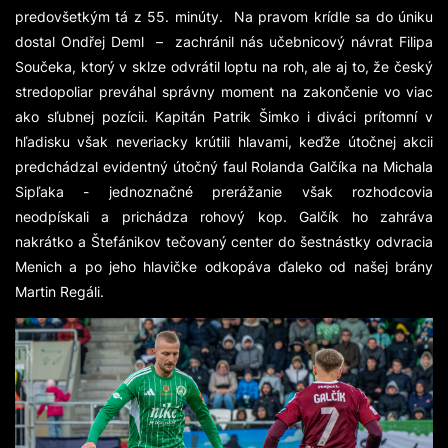
predovšetkým tá z 55. minúty. Na pravom krídle sa do úniku
dostal Ondřej Deml – zachránil nás učebnicový návrat Filipa
Součeka, ktorý v sklze odvrátil loptu na roh, ale aj to, že český
stredopoliar preváhal správny moment na zakončenie vo viac
ako sľubnej pozícii. Kapitán Patrik Šimko i diváci prítomní v
hľadisku však neveriacky krútili hlavami, keďže útočnej akcii
predchádzal evidentný útočný faul Rolanda Galčíka na Michala
Sipľaka - jednoznačné prerážanie však rozhodcovia
neodpískali a prichádza rohový kop. Galčík ho zahráva
nakrátko a Štefánikov tečovaný center do šestnástky odvracia
Menich a po jeho hlavičke odkopáva ďaleko od našej brány
Martin Regáli.