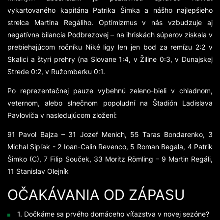
vykartovaného kapitána Patrika Šimka a nášho najlepšieho
strelca Martina Regáliho. Optimizmus v nás vzbudzuje aj
negatívna bilancia Podbrezovej – na ihriskách súperov získala v
prebiehajúcom ročníku Niké ligy len jen bod za remízu 2:2 v
Skalici a štyri prehry (na Slovane 1:4, v Žiline 0:3, v Dunajskej
Strede 0:2, v Ružomberku 0:1.
Po reprezentačnej pauze vybehnú zeleno-bieli v chladnom,
veternom, alebo slnečnom popoludní na Štadión Ladislava
Pavloviča v nasledujúcom zložení:
91 Pavol Bajza – 31 Jozef Menich, 55 Taras Bondarenko, 3
Michal Sipľak - 2 Ioan-Calin Revenco, 5 Roman Begala, 4 Patrik
Šimko (C), 7 Filip Souček, 33 Moritz Römling – 9 Martin Regáli,
11 Stanislav Olejník
OČAKÁVANIA OD ZÁPASU
1. Dočkáme sa prvého domáceho víťazstva v novej sezóne?