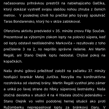
načasovanou prihrávkou prestrčil na nabiehajúceho Galčíka,
ktorý dokázal vystreliť svojou slabšou nohou zhruba z ôsmich
metrov. V poslednej chvíli ho prečítal jeho bývalý spoluhráč
Taras Bondarensko, ktorý ho v sklze zablokoval.
Ofenzívnu aktivitu predviedol v 35. minúte znovu Filip Souček.
Prezentoval sa výborným ziskom lopty na polovici súpera, keď
od lopty odstavil nedôsledného Markoviča – rezultovalo z toho
prečíslenie 3 na 2, no neprišlo správne riešenie. Ani Martin
Regáli, ani Stano Olejník loptu nedostal. Chýbal pokoj na
kopačkách.
Našu druhú gólovú príležitosť založil na začiatku 37. minúty
hosťujúci brankár Matej Jurička. Nevyšla mu konštruktívna
rozohrávka od vlastnej brány. Martin Regáli vystihol jeho zámer
a uniká po ľavej strane do hĺbky súperovej šestnástky. Naša
útočná deviatka v situácii 4 na 4 hľadala útočnú jedenástku –
Stano Olejník vo veľmi podobnej hernej situácii ako proti
Ružomberku neprepasíroval loptu za bránkovú čiaru. V