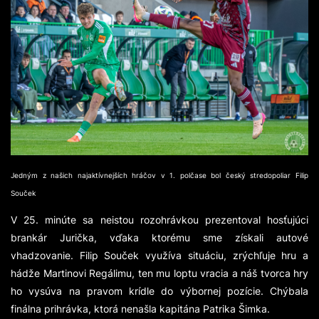
Jedným z našich najaktívnejších hráčov v 1. polčase bol český stredopoliar Filip
Souček
V 25. minúte sa neistou rozohrávkou prezentoval hosťujúci
brankár Jurička, vďaka ktorému sme získali autové
vhadzovanie. Filip Souček využíva situáciu, zrýchľuje hru a
hádže Martinovi Regálimu, ten mu loptu vracia a náš tvorca hry
ho vysúva na pravom krídle do výbornej pozície. Chýbala
finálna prihrávka, ktorá nenašla kapitána Patrika Šimka.