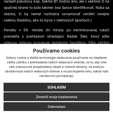
nariadil pokutový kop. Sektor B1 možno áno, ale v sektore D na
opačnej strane to bolo takmer bez šance identifikovať. Núka sa
otázka, či by nemal rozhodca oznamovať verdikt verejne
celému štadiónu, ako to býva v niektorých športoch.)
Penaltu v 59. minúte (tri minúty po inkriminovanej ruke!)
premieňa s prehľadom striedajúci Radek Šiler, ktorý ešte
gólovou oslavou provokuje domácich fanúšikov. Ešte väčšmi
pobúril domáce publikum estónsky stredopoliar Kevor
Používame cookies
Palumets, ktorý sa necháva fotiť pre klubového fotografa v
Súbory cookie a ďalšie technológie sledovania používame na zlepšenie
dohodnutej póze, v ktorej sníma klobúk. Diváci to pochopiteľne
vášho zážitku z prehliadania našich webových stránok, na to, aby sme
vám zobrazovali prispôsobený obsah a cielené reklamy, na analýzu
vnímajú ako provokáciu a je na mieste pýtať sa, prečo je toto
návštevnosti našich webových stránok a na pochopenie toho, odkiaľ naši
umožnené hráčovi, ktorý gól nevsietil ani naň neprihrával.
návštevníci prichádzajú.
Jedno je isté - sme rozhodení pokutovým kopom i nesmierne
SÚHLASÍM
dlhým posudzovaním situácie.
Zmeniť moje nastavenia
Hneď z prvej akcie po góle prenikol Havrylenko naším stredom
poľa a v 61. minúte ľavačkou z vyše 20 metrov poriadne
Odmietam
natiahol nášho brankára. Že sme po rohovom kope neinkasovali