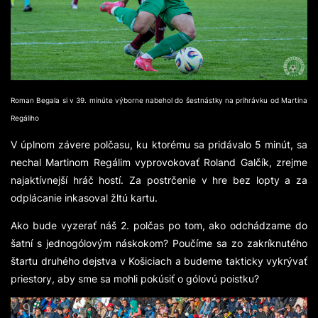
Roman Begala si v 39. minúte výborne nabehol do šestnástky na prihrávku od Martina
Regáliho
V úplnom závere polčasu, ku ktorému sa pridávalo 5 minút, sa
nechal Martinom Regálim vyprovokovať Roland Galčík, zrejme
najaktívnejší hráč hostí. Za postrčenie v hre bez lopty a za
odplácanie inkasoval žltú kartu.
Ako bude vyzerať náš 2. polčas po tom, ako odchádzame do
šatní s jednogólovým náskokom? Poučíme sa zo zakríknutého
štartu druhého dejstva v Košiciach a budeme takticky vykrývať
priestory, aby sme sa mohli pokúsiť o gólovú poistku?