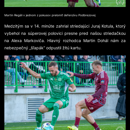
Martin Regáli v jednom z pokusov prelomiť defenzívu Podbrezovej
Medzitým sa v 14. minúte zahrial striedajúci Juraj Kotula, ktorý
vybehol na súperovej polovici presne pred našou striedačkou
na Alexa Markoviča. Hlavný rozhodca Martin Dohál nám za
nebezpečný „šľapák“ odpustil žltú kartu.