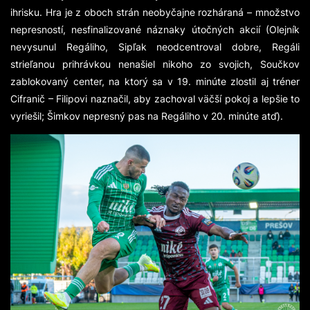
ihrisku. Hra je z oboch strán neobyčajne rozháraná – množstvo
nepresností, nesfinalizované náznaky útočných akcií (Olejník
nevysunul Regáliho, Sipľak neodcentroval dobre, Regáli
strieľanou prihrávkou nenašiel nikoho zo svojich, Součkov
zablokovaný center, na ktorý sa v 19. minúte zlostil aj tréner
Cifranič – Filipovi naznačil, aby zachoval väčší pokoj a lepšie to
vyriešil; Šimkov nepresný pas na Regáliho v 20. minúte atď).