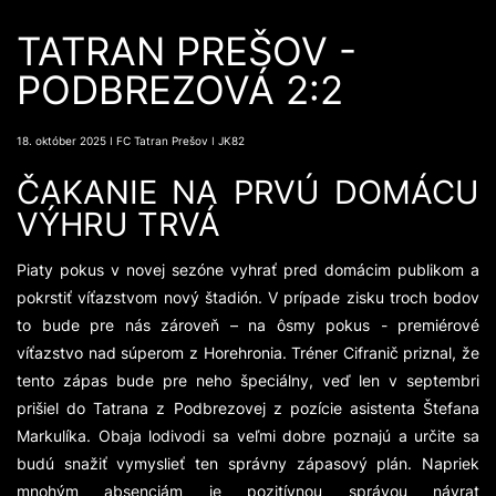
TATRAN PREŠOV -
PODBREZOVÁ 2:2
18. október 2025 ǀ FC Tatran Prešov ǀ JK82
ČAKANIE NA PRVÚ DOMÁCU
VÝHRU TRVÁ
Piaty pokus v novej sezóne vyhrať pred domácim publikom a
pokrstiť víťazstvom nový štadión. V prípade zisku troch bodov
to bude pre nás zároveň – na ôsmy pokus - premiérové
víťazstvo nad súperom z Horehronia. Tréner Cifranič priznal, že
tento zápas bude pre neho špeciálny, veď len v septembri
prišiel do Tatrana z Podbrezovej z pozície asistenta Štefana
Markulíka. Obaja lodivodi sa veľmi dobre poznajú a určite sa
budú snažiť vymyslieť ten správny zápasový plán. Napriek
mnohým absenciám je pozitívnou správou návrat