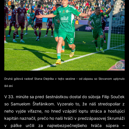
Druhá gólová radosť Stana Olejníka v tejto sezóne - od zápasu so Slovanom uplynulo
84 dní
V 33. minúte sa pred šestnástkou dostal do súboja Filip Souček
so Samuelom Štefánikom. Vyzeralo to, že náš stredopoliar z
neho vyjde víťazne, no hneď vzápätí loptu stráca a hosťujúci
kapitán naznačil, prečo ho naši hráči v predzápasovej Skrumáži
v päťke určili za najnebezpečnejšieho hráča súpera –