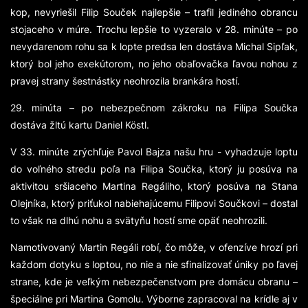
kop, nevyriešil Filip Souček najlepšie – trafil jediného obrancu
stojaceho v múre. Trochu lepšie to vyzeralo v 28. minúte – po
nevydarenom rohu sa k lopte predsa len dostáva Michal Sipľak,
ktorý bol jeho exekútorom, no jeho obaľovačka ľavou nohou z
pravej strany šestnástky neohrozila brankára hostí.
29. minúta – po nebezpečnom zákroku na Filipa Součka
dostáva žltú kartu Daniel Köstl.
V 33. minúte zrýchľuje Pavol Bajza našu hru - vyhadzuje loptu
do voľného stredu poľa na Filipa Součka, ktorý ju posúva na
aktivitou sršiaceho Martina Regáliho, ktorý posúva na Stana
Olejníka, ktorý priťukol nabiehajúcemu Filipovi Součkovi – dostal
to však na dlhú nohu a svätyňu hostí sme opäť neohrozili.
Namotivovaný Martin Regáli robí, čo môže, v ofenzíve hrozí pri
každom dotyku s loptou, no nie a nie sfinalizovať úniky po ľavej
strane, kde je veľkým nebezpečenstvom pre domácu obranu –
špeciálne pri Martina Gomolu. Výborne zapracoval na krídle aj v