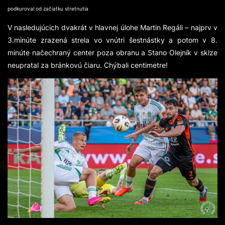
podkuroval od začiatku stretnutia
V nasledujúcich dvakrát v hlavnej úlohe Martin Regáli – najprv v
3.minúte zrazená strela vo vnútri šestnástky a potom v 8.
minúte načechraný center poza obranu a Stano Olejník v sklze
neupratal za bránkovú čiaru. Chýbali centimetre!