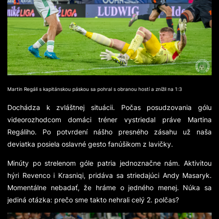
Martin Regáli s kapitánskou páskou sa pohral s obranou hostí a znížil na 1:3
Dochádza k zvláštnej situácii. Počas posudzovania gólu
videorozhodcom domáci tréner vystriedal práve Martina
Regáliho. Po potvrdení nášho presného zásahu už naša
deviatka posiela oslavné gesto fanúšikom z lavičky.
Minúty po strelenom góle patria jednoznačne nám. Aktivitou
hýri Revenco i Krasniqi, pridáva sa striedajúci Andy Masaryk.
Momentálne nebadať, že hráme o jedného menej. Núka sa
jediná otázka: prečo sme takto nehrali celý 2. polčas?