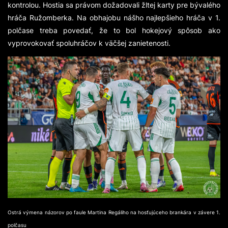
kontrolou. Hostia sa právom dožadovali žltej karty pre bývalého
hráča Ružomberka. Na obhajobu nášho najlepšieho hráča v 1.
polčase treba povedať, že to bol hokejový spôsob ako
vyprovokovať spoluhráčov k väčšej zanietenosti.
Ostrá výmena názorov po faule Martina Regáliho na hosťujúceho brankára v závere 1.
polčasu