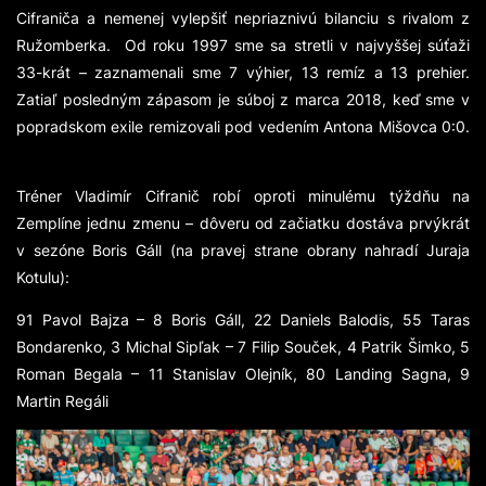
Cifraniča a nemenej vylepšiť nepriaznivú bilanciu s rivalom z
Ružomberka. Od roku 1997 sme sa stretli v najvyššej súťaži
33-krát – zaznamenali sme 7 výhier, 13 remíz a 13 prehier.
Zatiaľ posledným zápasom je súboj z marca 2018, keď sme v
popradskom exile remizovali pod vedením Antona Mišovca 0:0.
Tréner Vladimír Cifranič robí oproti minulému týždňu na
Zemplíne jednu zmenu – dôveru od začiatku dostáva prvýkrát
v sezóne Boris Gáll (na pravej strane obrany nahradí Juraja
Kotulu):
91 Pavol Bajza – 8 Boris Gáll, 22 Daniels Balodis, 55 Taras
Bondarenko, 3 Michal Sipľak – 7 Filip Souček, 4 Patrik Šimko, 5
Roman Begala – 11 Stanislav Olejník, 80 Landing Sagna, 9
Martin Regáli