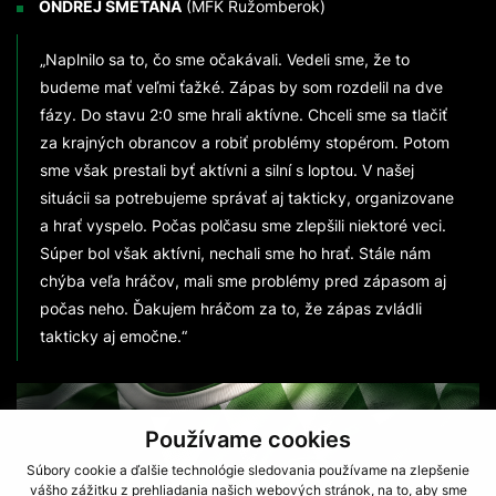
ONDŘEJ SMETANA
(MFK Ružomberok)
„Naplnilo sa to, čo sme očakávali. Vedeli sme, že to
budeme mať veľmi ťažké. Zápas by som rozdelil na dve
fázy. Do stavu 2:0 sme hrali aktívne. Chceli sme sa tlačiť
za krajných obrancov a robiť problémy stopérom. Potom
sme však prestali byť aktívni a silní s loptou. V našej
situácii sa potrebujeme správať aj takticky, organizovane
a hrať vyspelo. Počas polčasu sme zlepšili niektoré veci.
Súper bol však aktívni, nechali sme ho hrať. Stále nám
chýba veľa hráčov, mali sme problémy pred zápasom aj
počas neho. Ďakujem hráčom za to, že zápas zvládli
takticky aj emočne.“
Používame cookies
Súbory cookie a ďalšie technológie sledovania používame na zlepšenie
vášho zážitku z prehliadania našich webových stránok, na to, aby sme