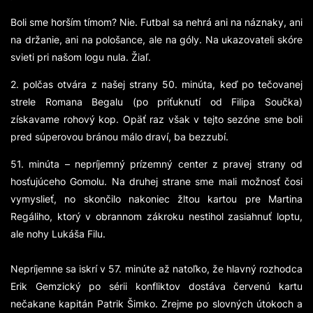
Boli sme horším tímom? Nie. Futbal sa nehrá ani na náznaky, ani
na držanie, ani na pološance, ale na góly. Na ukazovateli skóre
svieti pri našom logu nula. Žiaľ.
2. polčas otvára z našej strany 50. minúta, keď po tečovanej
strele Romana Begalu (po priťuknutí od Filipa Součka)
získavame rohový kop. Opäť raz však v tejto sezóne sme boli
pred súperovou bránou málo draví, ba bezzubí.
51. minúta – nepríjemný prízemný center z pravej strany od
hosťujúceho Gomolu. Na druhej strane sme mali možnosť čosi
vymyslieť, no skončilo nakoniec žltou kartou pre Martina
Regáliho, ktorý v obrannom zákroku nestihol zasiahnuť loptu,
ale nohy Lukáša Filu.
Nepríjemne sa iskrí v 57. minúte až natoľko, že hlavný rozhodca
Erik Gemzický po sérii konfliktov dostáva červenú kartu
nečakane kapitán Patrik Šimko. Zrejme po slovných útokoch a