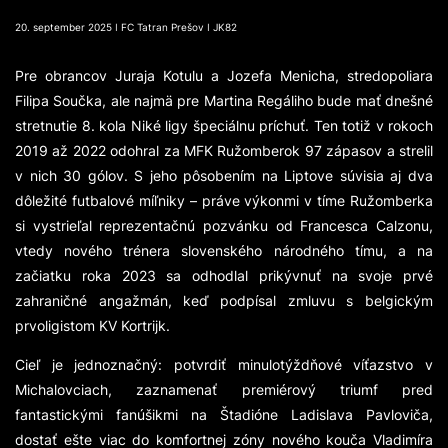
20. september 2025 ǀ FC Tatran Prešov ǀ JK82
Pre obrancov Juraja Kotulu a Jozefa Menicha, stredopoliara
Filipa Součka, ale najmä pre Martina Regáliho bude mať dnešné
stretnutie 8. kola Niké ligy špeciálnu príchuť. Ten totiž v rokoch
2019 až 2022 odohral za MFK Ružomberok 97 zápasov a strelil
v nich 30 gólov. S jeho pôsobením na Liptove súvisia aj dva
dôležité futbalové míľniky – práve výkonmi v tíme Ružomberka
si vystrieľal reprezentačnú pozvánku od Francesca Calzonu,
vtedy nového trénera slovenského národného tímu, a na
začiatku roka 2023 sa odhodlal prikývnuť na svoje prvé
zahraničné angažmán, keď podpísal zmluvu s belgickým
prvoligistom KV Kortrijk.
Cieľ je jednoznačný: potvrdiť minulotýždňové víťazstvo v
Michalovciach, zaznamenať premiérový triumf pred
fantastickými fanúšikmi na Štadióne Ladislava Pavloviča,
dostať ešte viac do komfortnej zóny nového kouča Vladimíra