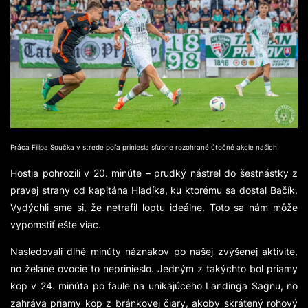
Práca Filipa Součka v strede poľa priniesla sľubne rozohrané útočné akcie našich
Hostia pohrozili v 20. minúte – prudký nástrel do šestnástky z
pravej strany od kapitána Hladíka, ku ktorému sa dostal Bačík.
Vydýchli sme si, že netrafil loptu ideálne. Toto sa nám môže
vypomstiť ešte viac.
Nasledovali dlhé minúty náznakov po našej zvýšenej aktivite,
no želané ovocie to neprinieslo. Jedným z takýchto bol priamy
kop v 24. minúta po faule na unikajúceho Landinga Sagnu, no
zahráva priamy kop z bránkovej čiary, akoby skrátený rohový