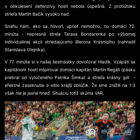
v obkolesení defenzívy hostí nebola úspešná. Z protiútoku
strieľa Martin Bačík vysoko nad.
Snahu nám, ako sa hovorí, uprieť nemožno, no domáci 72.
minúta - nepresná strela Tarasa Bondarenka po výbornej
individuálnej akcii striedajúceho Blerona Krasniqiho (nahradil
Stanislava Olejníka).
V 77. minúte si v našej šestnástky dovoľoval Hladík. Vzápätí sa
kapitánom hostí inšpiroval domáci kapitán Martin Regáli (pásku
prebral od vylúčeného Patrika Šimka) a strieľa krásny gól -
efektné zaseknutie a ešte krajší oblúčik. Že sme znížili na 1:3
však nie je jasné hneď. Situáciu totiž skúma VAR.