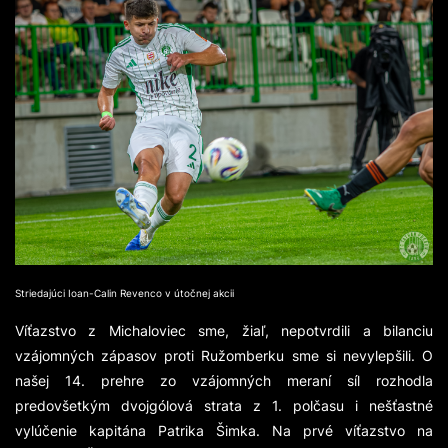
Striedajúci Ioan-Calin Revenco v útočnej akcii
Víťazstvo z Michaloviec sme, žiaľ, nepotvrdili a bilanciu
vzájomných zápasov proti Ružomberku sme si nevylepšili. O
našej 14. prehre zo vzájomných meraní síl rozhodla
predovšetkým dvojgólová strata z 1. polčasu i nešťastné
vylúčenie kapitána Patrika Šimka. Na prvé víťazstvo na