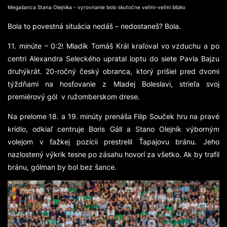
Megašanca Stana Olejníka - vyrovnanie bolo skutočne veľmi-veľmi blízko
Bola to povestná situácia nedáš – nedostaneš? Bola.
11. minúte – 0:2! Mladík Tomáš Král kraľoval vo vzduchu a po
centri Alexandra Seleckého upratal loptu do siete Pavla Bajzu
druhýkrát. 20-ročný český obranca, ktorý prišiel pred dvomi
týždňami na hosťovanie z Mladej Boleslavi, strieľa svoj
premiérový gól v ružomberskom drese.
Na prelome 18. a 19. minúty prenáša Filip Souček hru na pravé
krídlo, odkiaľ centruje Boris Gáll a Stano Olejník výborným
volejom v ťažkej pozícii prestrelil Ťapajovu bránu. Jeho
nazlostený výkrik tesne po zásahu hovorí za všetko. Ak by trafil
bránu, gólman by bol bez šance.