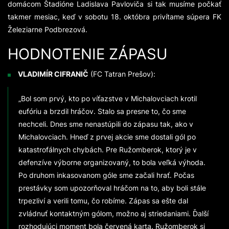
domácom Štadióne Ladislava Pavloviča si tak musíme počkať
takmer mesiac, keď v sobotu 18. októbra privítame súpera FK
Železiarne Podbrezová.
HODNOTENIE ZÁPASU
VLADIMÍR CIFRANIČ
(FC Tatran Prešov):
„Bol som prvý, kto po víťazstve v Michalovciach krotil
eufóriu a brzdil hráčov. Stalo sa presne to, čo sme
nechceli. Dnes sme nenastúpili do zápasu tak, ako v
Michalovciach. Hneď z prvej akcie sme dostali gól po
katastrofálnych chybách. Pre Ružomberok, ktorý je v
defenzíve výborne organizovaný, to bola veľká výhoda.
Po druhom inkasovanom góle sme začali hrať. Počas
prestávky som upozorňoval hráčom na to, aby boli stále
trpezliví a verili tomu, čo robíme. Zápas sa ešte dal
zvládnuť kontaktným gólom, možno aj striedaniami. Ďalší
rozhodujúci moment bola červená karta. Ružomberok si