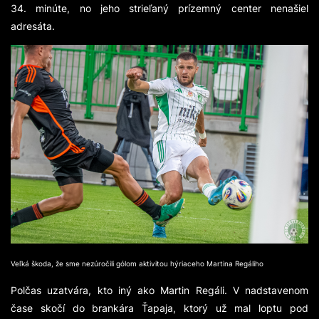
34. minúte, no jeho strieľaný prízemný center nenašiel
adresáta.
Veľká škoda, že sme nezúročili gólom aktivitou hýriaceho Martina Regáliho
Polčas uzatvára, kto iný ako Martin Regáli. V nadstavenom
čase skočí do brankára Ťapaja, ktorý už mal loptu pod