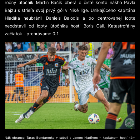
ročný útočník Martin Bačík oberá o čisté konto nášho Pavla
Bajzu s strieľa svoj prvý gól v Niké lige. Unikajúceho kapitána
Hladíka neubránil Daniels Balodis a po centrovanej lopte
neodstavil od lopty útočníka hostí Boris Gáll. Katastrofálny
začiatok - prehrávame 0:1.
Náš obranca Taras Bondarenko v súboji s Janom Hladíkom - kapitánom hostí nám