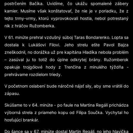
postrčením Bačíka. Uvidíme, čo ukážu spomalené zábery
kamier. Musíme však konštatovať, že nie je v poriadku, že z
tejto trmy-vrmy, ktorú vyprovokovali hostia, nebol potrestaný
nik z hráčov Ružomberka.
V 61. minúte prehral vzdušný súboj Taras Bondarenko. Lopta sa
dostala k Lukášovi Filovi. Jeho strelu ešte Pavol Bajza
zneškodnil, no dorážka už pre kapitána Hladíka nebola problém
– zasúval ju to totiž do úplne odkrytej brány. Ružomberok
opakuje trojgólové hody z Trenčína z minulého týždňa -
prehrávame rozdielom triedy.
V početnom oslabení bude náročné nájsť sily, aby sme vrátili do
zápasu.
Skúšame to v 64. minúte - po faule na Martina Regáli prichádza
výborná strela z priameho kopu od Filipa Součka. Vychytal ho
hosťujúci brankár.
Do šance sa v 67. minúte dostal Martin Regáli, no jeho hlavička