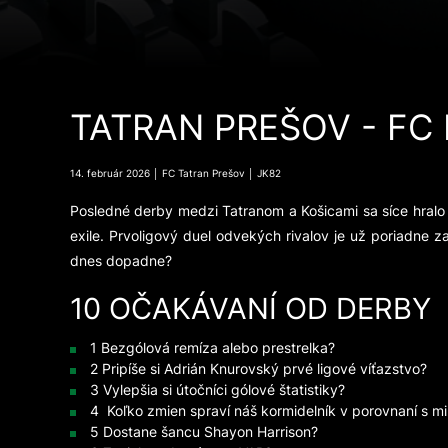
TATRAN PREŠOV - FC 
14. február 2026 │ FC Tatran Prešov │ JK82
Posledné derby medzi Tatranom a Košicami sa síce hralo
exile. Prvoligový duel odvekých rivalov je už poriadne
dnes dopadne?
10 OČAKÁVANÍ OD DERBY
1 Bezgólová remíza alebo prestrelka?
2 Pripíše si Adrián Knurovský prvé ligové víťazstvo?
3 Vylepšia si útočníci gólové štatistiky?
4 Koľko zmien spraví náš kormidelník v porovnaní s 
5 Dostane šancu Shayon Harrison?