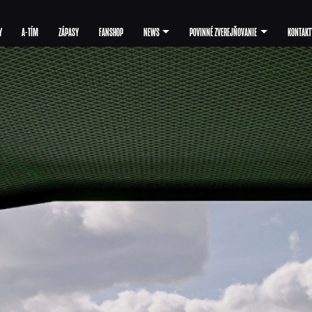
Y
A-TÍM
ZÁPASY
FANSHOP
NEWS
POVINNÉ ZVEREJŇOVANIE
KONTAKT