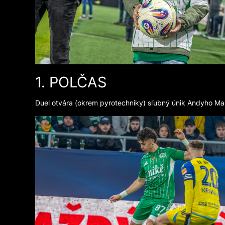
1. POLČAS
Duel otvára (okrem pyrotechniky) sľubný únik Andyho Masa