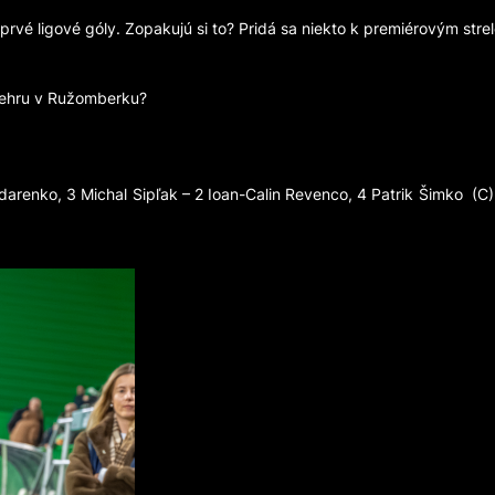
e prvé ligové góly. Zopakujú si to? Pridá sa niekto k premiérovým str
rehru v Ružomberku?
ndarenko, 3 Michal Sipľak – 2 Ioan-Calin Revenco, 4 Patrik Šimko (C