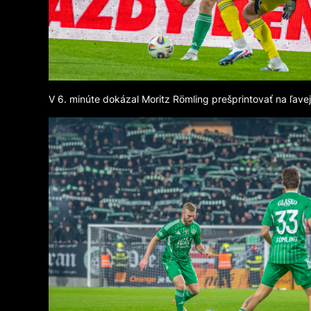
V 6. minúte dokázal Moritz Römling prešprintovať na ľav