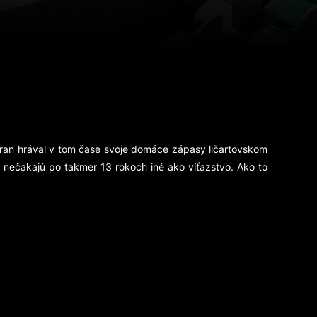
tran hrával v tom čase svoje domáce zápasy ličartovskom
 nečakajú po takmer 13 rokoch iné ako víťazstvo. Ako to