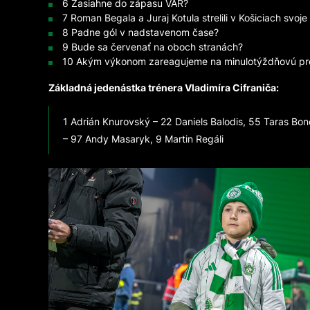
6 Zasiahne do zápasu VAR?
7 Roman Begala a Juraj Kotula strelili v Košiciach svoj
8 Padne gól v nadstavenom čase?
9 Bude sa červenať na oboch stranách?
10 Akým výkonom zareagujeme na minulotýždňovú p
Základná jedenástka trénera Vladimíra Cifraniča:
1 Adrián Knurovský – 22 Daniels Balodis, 55 Taras Bo
– 97 Andy Masaryk, 9 Martin Regáli