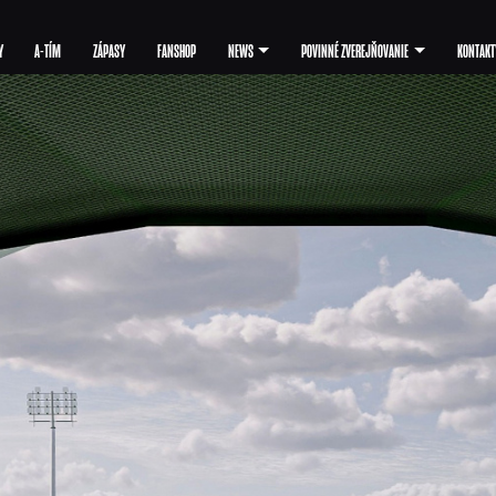
Y
A-TÍM
ZÁPASY
FANSHOP
NEWS
POVINNÉ ZVEREJŇOVANIE
KONTAKT