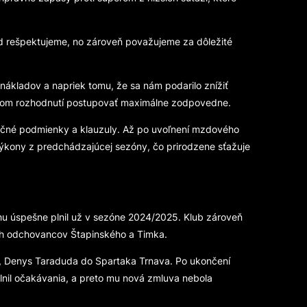
ľad rešpektujeme, no zároveň považujeme za dôležité
nákladov a napriek tomu, že sa nám podarilo znížiť
álnom rozhodnutí postupovať maximálne zodpovedne.
nančné podmienky a klauzuly. Až po uvoľnení mzdového
é výkony z predchádzajúcej sezóny, čo prirodzene sťažuje
ohu úspešne plnil už v sezóne 2024/2025. Klub zároveň
ných odchovancov Štapinského a Timka.
va, Denys Taraduda do Spartaka Trnava. Po ukončení
plnil očakávania, a preto mu nová zmluva nebola