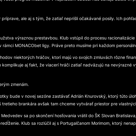
príprave, ale aj s tým, že zatiaľ neprišli očakávané posily. Ich poh
žstva výraznou prestavbou. Klub vstúpil do procesu racionalizácie 
ššie v rámci MONACObet ligy. Práve preto musíme pri každom person
chodov niektorých hráčov, ktorí majú vo svojich zmluvách rôzne fi
m komplikuje aj fakt, že viacerí hráči zatiaľ nadväzujú na nevýrazn
acerým zmenám.
notky bude v novej sezóne zastávať Adrián Knurovský, ktorý túto úl
jvýš tretieho brankára avšak tam chceme vytvárať priestor pre vlast
j Medvedev sa po skončení hosťovania vrátil do ŠK Slovan Bratisla
predĺženie. Klub sa rozlúčil aj s Portugalčanom Morimom, ktorý nena