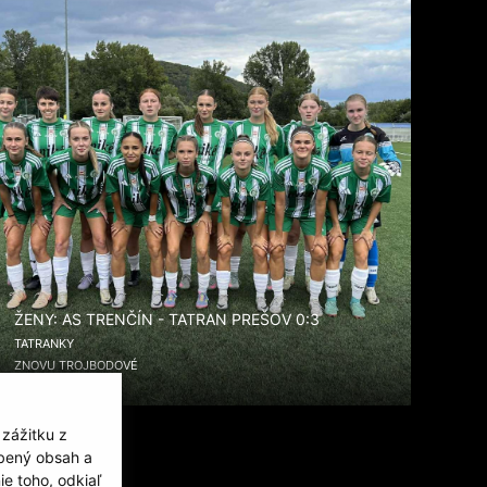
ŽENY: AS TRENČÍN - TATRAN PREŠOV 0:3
TATRANKY
ZNOVU TROJBODOVÉ
 zážitku z
obený obsah a
e toho, odkiaľ