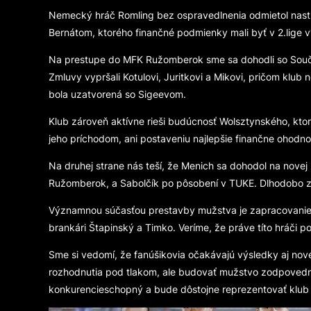
Nemecký hráč Romling bez ospravedlnenia odmietol nastúp
Bernátom, ktorého finančné podmienky mali byť v 2.lige v
Na prestupe do MFK Ružomberok sme sa dohodli so Souček
Zmluvy vypršali Kotulovi, Juritkovi a Mikovi, pričom klu
bola uzatvorená so Sigeevom.
Klub zároveň aktívne rieši budúcnosť Wolsztynského, ktor
jeho príchodom, ani postaveniu najlepšie finančne ohod
Na druhej strane nás teší, že Menich sa dohodol na nove
Ružomberok, a Sabolčík po pôsobení v TUKE. Dlhodobo zr
Významnou súčasťou prestavby mužstva je zapracovanie vl
brankári Štapinský a Timko. Veríme, že práve títo hráči
Sme si vedomí, že fanúšikovia očakávajú výsledky aj nové
rozhodnutia pod tlakom, ale budovať mužstvo zodpovedne,
konkurencieschopný a bude dôstojne reprezentovať klub 