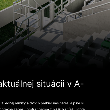
tuálnej situácii v A-
cia jednej remízy a dvoch prehier nás neteší a plne si
ípravné zápasy proti súperom z nižších súťaží, ktoré