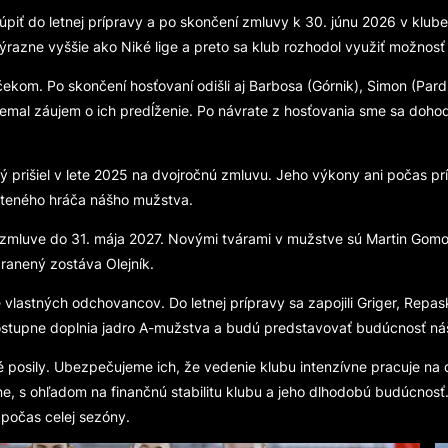
iť do letnej prípravy a po skončení zmluvy k 30. júnu 2026 v klube
ýrazne vyššie ako Niké lige a preto sa klub rozhodol využiť možnos
om. Po skončení hosťovaní odišli aj Barbosa (Górnik), Simon (Par
b nemal záujem o ich predĺženie. Po návrate z hosťovania sme sa doh
ý prišiel v lete 2025 na dvojročnú zmluvu. Jeho výkony ani počas p
noteného hráča nášho mužstva.
j zmluve do 31. mája 2027. Novými tvárami v mužstve sú Martin Gomo
anený zostáva Olejník.
astných odchovancov. Do letnej prípravy sa zapojili Griger, Repask
 postupne doplnia jadro A-mužstva a budú predstavovať budúcnosť ná
 posily. Ubezpečujeme ich, že vedenie klubu intenzívne pracuje na ď
 s ohľadom na finančnú stabilitu klubu a jeho dlhodobú budúcnosť. 
počas celej sezóny.