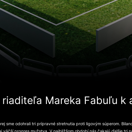
riaditeľa Mareka Fabuľu k ak
ej sme odohrali tri prípravné stretnutia proti ligovým súperom. Bilan
 väčší progres mužstva. V najbližšom období nás čakajú ďalšie tri pr