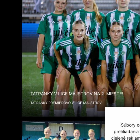
TATRANKY V LIGE MAJSTROV NA 2. MIESTE!
TATRANKY PREMIÉROVO V LIGE MAJSTROV
Súbory co
prehliadania
cielené rekla