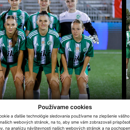
Používame cookies
okie a ďalšie technológie sledovania používame na zlepšenie vášho
 našich webových stránok, na to, aby sme vám zobrazovali prispôs
my, na analýzu návštevnosti našich webových stránok a na pochopeni