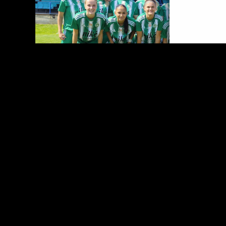
TATRAN PREŠOV - MŠK ŽILINA 4:0
JASNÉ VÍŤAZSTVO
PRE NAŠE TATRANKY