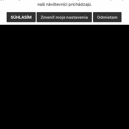
naši návštevníci prichádzajú.
SÚHLASÍM
Zmeniť moje nastavenia
Odmietam