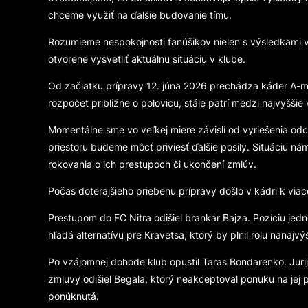
chceme využiť na ďalšie budovanie tímu.
Rozumieme nespokojnosti fanúšikov nielen s výsledkami v 
otvorene vysvetliť aktuálnu situáciu v klube.
Od začiatku prípravy 12. júna 2026 prechádza káder A-mu
rozpočet približne o polovicu, stále patrí medzi najvy
Momentálne sme vo veľkej miere závislí od vyriešenia od
priestoru budeme môcť priviesť ďalšie posily. Situáciu ná
rokovania o ich prestupoch či ukončení zmlúv.
Počas doterajšieho priebehu prípravy došlo v kádri k vi
Prestupom do FC Nitra odišiel brankár Bajza. Pozíciu jed
hľadá alternatívu pre Kravetsa, ktorý by plnil rolu nana
Po vzájomnej dohode klub opustil Taras Bondarenko. Juri
zmluvy odišiel Begala, ktorý neakceptoval ponuku na jej 
ponúknutá.