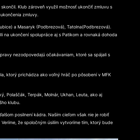
 skončil. Klub zároveň využil možnosť ukončiť zmluvu s
ť ukončenia zmluvy.
dubice) a Masaryk (Podbrezová), Tatolna(Podbrezová).
odli na ukončení spolupráce aj s Patikom a rovnaká dohoda
rípravy nezodpovedajú očakávaniam, ktoré sa spájali s
la, ktorý prichádza ako voľný hráč po pôsobení v MFK
ý, Polaščák, Terpák, Molnár, Ukhan, Leuta, ako aj
šho klubu.
alšom posilnení kádra. Naším cieľom však nie je robiť
Veríme, že spoločným úsilím vytvoríme tím, ktorý bude