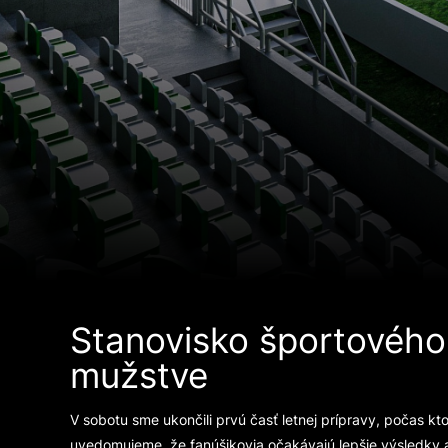
Stanovisko športového 
mužstve
V sobotu sme ukončili prvú časť letnej prípravy, počas ktor
uvedomujeme, že fanúšikovia očakávajú lepšie výsledky aj