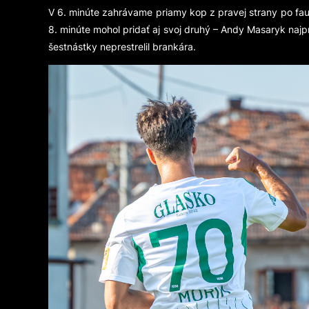
V 6. minúte zahrávame priamy kop z pravej strany po faul
8. minúte mohol pridať aj svoj druhý – Andy Masaryk najpr
šestnástky neprestrelil brankára.