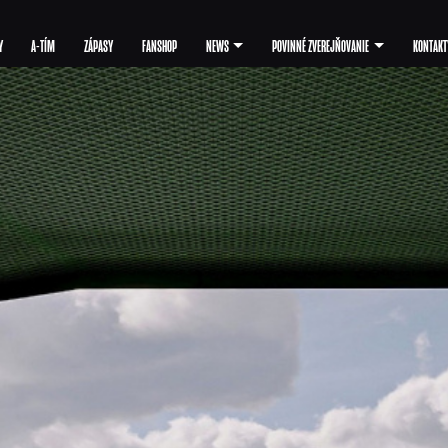
Y
A-TÍM
ZÁPASY
FANSHOP
NEWS
POVINNÉ ZVEREJŇOVANIE
KONTAKT