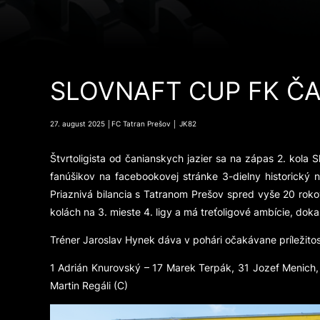
SLOVNAFT CUP FK ČA
27. august 2025 │FC Tatran Prešov │ JK82
Štvrtoligista od čanianskych jazier sa na zápas 2. kola 
fanúšikov na facebookovej stránke 3-dielny historický 
Priaznivá bilancia s Tatranom Prešov spred vyše 20 roko
kolách na 3. mieste 4. ligy a má treťoligové ambície, dokaz
Tréner Jaroslav Hynek dáva v pohári očakávane príležito
1 Adrián Knurovský – 17 Marek Terpák, 31 Jozef Menich, 
Martin Regáli (C)