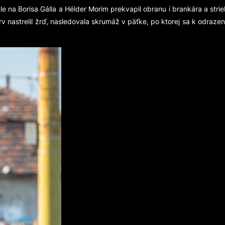
e na Borisa Gálla a Hélder Morim prekvapil obranu i brankára a strie
v nastrelil žrď, nasledovala skrumáž v päťke, po ktorej sa k odrazene