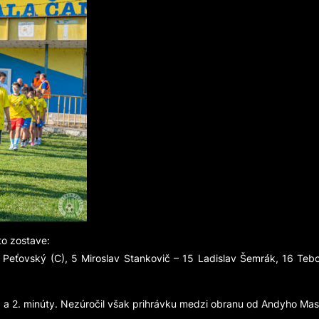
to zostave:
ik Peťovský (C), 5 Miroslav Stankovič – 15 Ladislav Šemrák, 16 T
1. a 2. minúty. Nezúročil však prihrávku medzi obranu od Andyho Ma