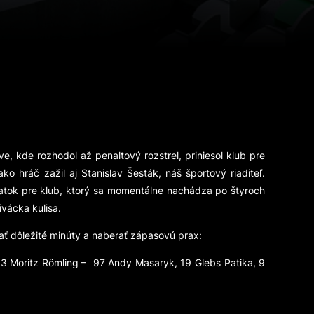
e, kde rozhodol až penaltový rozstrel, priniesol klub pre
 hráč zažil aj Stanislav Šesták, náš športový riaditeľ.
viatok pre klub, ktorý sa momentálne nachádza po štyroch
divácka kulisa.
ať dôležité minúty a naberať zápasovú prax:
 33 Moritz Rӧmling – 97 Andy Masaryk, 19 Glebs Patika, 9