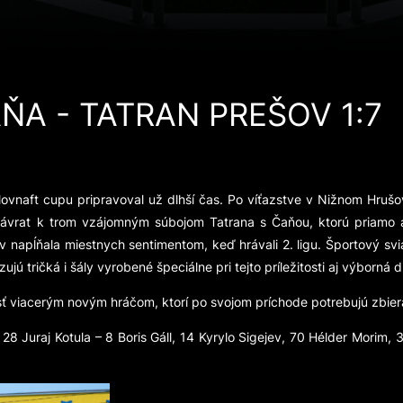
ŇA - TATRAN PREŠOV 1:7
Slovnaft cupu pripravoval už dlhší čas. Po víťazstve v Nižnom Hrušov
návrat k trom vzájomným súbojom Tatrana s Čaňou, ktorú priamo ako
v napĺňala miestnych sentimentom, keď hrávali 2. ligu. Športový s
ujú tričká i šály vyrobené špeciálne pri tejto príležitosti aj výborná 
sť viacerým novým hráčom, ktorí po svojom príchode potrebujú zbier
28 Juraj Kotula – 8 Boris Gáll, 14 Kyrylo Sigejev, 70 Hélder Morim,