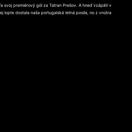
ľa svoj premiérový gól za Tatran Prešov. A hneď vzápätí v
j lopte dostala naša portugalská letná posila, no z vnútra