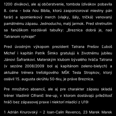
1200 divákov), ale aj občerstvenie, tombola (divákov pobavila
8. cena - bola ňou Biblia, ktorú zasponzoroval miestny pán
farár) a spomienkový merch (vlajky, šály, tričká) venovaný
pamätnému zápasu. Jednoducho, malý jarmok. Pred stretnutím
sa fanúšikom rozdávali tabuľky:
„Breznica dobrá je, nad
Tatranom vyhraje!“
Pred úvodným výkopom prezident Tatrana Prešov Ľuboš
Micheľ i kapitán Patrik Šimko gratulujú k životnému jubileu
Jánovi Šafrankovi. Materským klubom bývalého hráča Tatrana
(v sezóne 2008/2009 bol aj kapitánom zeleno-bielych) a
aktuálne trénera treťoligového MŠK Tesla Stropkov, ktorý
oslávil 15. augusta okrúhlu 50-tku, je práve Breznica.
Pre množstvo absencií, ale aj pre charakter zápasu skladá
tréner Vladimír Cifranič line-up, v ktorom dostávajú príležitosť
hráči bez zápasovej praxe i niektorí mladíci z U19:
1 Adrián Knurovský – 2 Ioan-Calin Revenco, 23 Marek Marek