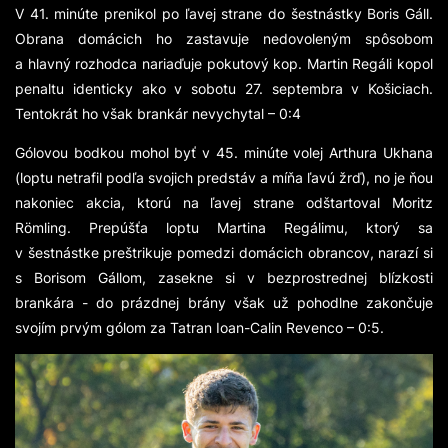
V 41. minúte prenikol po ľavej strane do šestnástky Boris Gáll.
Obrana domácich ho zastavuje nedovoleným spôsobom
a hlavný rozhodca nariaďuje pokutový kop. Martin Regáli kopol
penaltu identicky ako v sobotu 27. septembra v Košiciach.
Tentokrát ho však brankár nevychytal – 0:4
Gólovou bodkou mohol byť v 45. minúte volej Arthura Ukhana
(loptu netrafil podľa svojich predstáv a míňa ľavú žrď), no je ňou
nakoniec akcia, ktorú na ľavej strane odštartoval Moritz
Rӧmling. Prepúšťa loptu Martina Regálimu, ktorý sa
v šestnástke preštrikuje pomedzi domácich obrancov, narazí si
s Borisom Gállom, zasekne si v bezprostrednej blízkosti
brankára - do prázdnej brány však už pohodlne zakončuje
svojím prvým gólom za Tatran Ioan-Calin Revenco – 0:5.