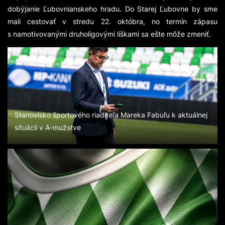
dobýjanie Ľubovnianskeho hradu. Do Starej Ľubovne by sme
mali cestovať v stredu 22. októbra, no termín zápasu
s namotivovanými druholigovými líškami sa ešte môže zmeniť.
Stanovisko športového riaditeľa Mareka Fabuľu k aktuálnej
situácii v A-mužstve