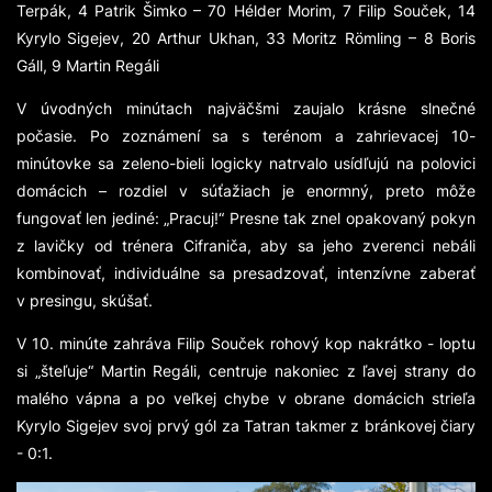
Terpák, 4 Patrik Šimko – 70 Hélder Morim, 7 Filip Souček, 14
Kyrylo Sigejev, 20 Arthur Ukhan, 33 Moritz Rӧmling – 8 Boris
Gáll, 9 Martin Regáli
V úvodných minútach najväčšmi zaujalo krásne slnečné
počasie. Po zoznámení sa s terénom a zahrievacej 10-
minútovke sa zeleno-bieli logicky natrvalo usídľujú na polovici
domácich – rozdiel v súťažiach je enormný, preto môže
fungovať len jediné:
„Pracuj!“
Presne tak znel opakovaný pokyn
z lavičky od trénera Cifraniča, aby sa jeho zverenci nebáli
kombinovať, individuálne sa presadzovať, intenzívne zaberať
v presingu, skúšať.
V 10. minúte zahráva Filip Souček rohový kop nakrátko - loptu
si „šteľuje“ Martin Regáli, centruje nakoniec z ľavej strany do
malého vápna a po veľkej chybe v obrane domácich strieľa
Kyrylo Sigejev svoj prvý gól za Tatran takmer z bránkovej čiary
- 0:1.