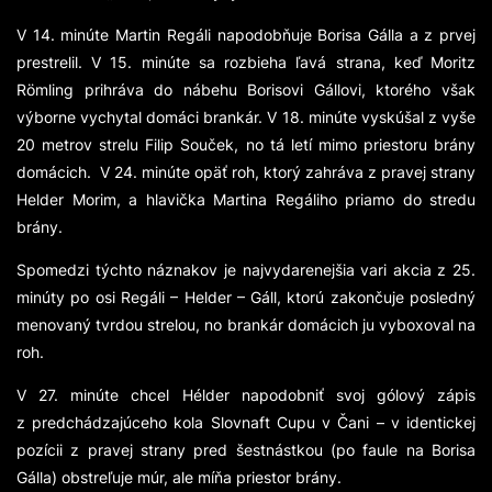
V 14. minúte Martin Regáli napodobňuje Borisa Gálla a z prvej
prestrelil. V 15. minúte sa rozbieha ľavá strana, keď Moritz
Rӧmling prihráva do nábehu Borisovi Gállovi, ktorého však
výborne vychytal domáci brankár. V 18. minúte vyskúšal z vyše
20 metrov strelu Filip Souček, no tá letí mimo priestoru brány
domácich. V 24. minúte opäť roh, ktorý zahráva z pravej strany
Helder Morim, a hlavička Martina Regáliho priamo do stredu
brány.
Spomedzi týchto náznakov je najvydarenejšia vari akcia z 25.
minúty po osi Regáli – Helder – Gáll, ktorú zakončuje posledný
menovaný tvrdou strelou, no brankár domácich ju vyboxoval na
roh.
V 27. minúte chcel Hélder napodobniť svoj gólový zápis
z predchádzajúceho kola Slovnaft Cupu v Čani – v identickej
pozícii z pravej strany pred šestnástkou (po faule na Borisa
Gálla) obstreľuje múr, ale míňa priestor brány.