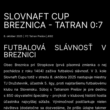
SLOVNAFT CUP
BREZNICA - TATRAN 0:7
8. október 2025 │ FC Tatran Prešov│JK82
FUTBALOVÁ SLÁVNOSŤ V
BREZNICI
Obec Breznica pri Stropkove (prvá písomná zmienka o nej
pochádza z roku 1404) zažíva futbalovú slávnosť. V 3. kole
Slovnaft Cupu totiž v stredu 8. októbra 2025 nastupuje miestny
TJ Družstevník, účastník 5. ligy, proti najstaršiemu futbalovému
klubu na Slovensku. Súboj s Tatranom Prešov je pre dedinu
s 850 obyvateľmi špeciálny - prvýkrát v klubovej histórii hostia
účastníka najvyššej súťaže. Výnimočnosť podčiarkuje nielen
návšteva (dodatočne sa dozvedáme, že prišlo údajne takmer