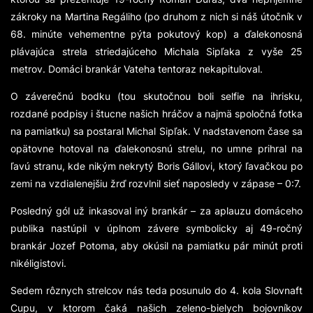
zákroky na Martina Regáliho (po druhom z nich si náš útočník v
68. minúte vehementne pýta pokutový kop) a ďalekonosná
plávajúca strela striedajúceho Michala Sipľaka z vyše 25
metrov. Domáci brankár Vateha tentoraz nekapituloval.
O záverečnú bodku (tou skutočnou boli selfie na ihrisku,
rozdané podpisy i štucne našich hráčov a najmä spoločná fotka
na pamiatku) sa postaral Michal Sipľak. V nadstavenom čase sa
opätovne hotoval na ďalekonosnú strelu, no umne prihral na
ľavú stranu, kde nikým nekrytý Boris Gállovi, ktorý ľavačkou po
zemi na vzdialenejšiu žrď rozvlnil sieť naposledy v zápase – 0:7.
Posledný gól už inkasoval iný brankár – za aplauzu domáceho
publika nastúpil v úplnom závere symbolicky aj 49-ročný
brankár Jozef Potoma, aby okúsil na pamiatku pár minút proti
nikéligistovi.
Sedem rôznych strelcov nás teda posunulo do 4. kola Slovnaft
Cupu, v ktorom čaká našich zeleno-bielych bojovníkov