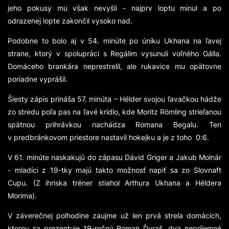
jeho pokusy mu však nevyšli - najprv loptu minul a po
odrazenej lopte zakončil vysoko nad.
Podobne to bolo aj v 54. minúte po úniku Ukhana na ľavej
strane, ktorý v spolupráci s Regálim vysunuli voľného Gálla.
Domáceho brankára neprestrelil, ale rukavice mu opätovne
poriadne vyprášil.
Šiesty zápis prináša 57. minúta – Hélder svojou ľavačkou hádže
zo stredu poľa pas na ľavé krídlo, kde Moritz Rӧmling strieľanou
spätnou prihrávkou nachádza Romana Begalu. Ten
v predbránkovom priestore nastavil hokejku a je z toho 0:6.
V 61. minúte naskakujú do zápasu Dávid Griger a Jakub Molnár
- mladíci z 19-tky majú takto možnosť napiť sa zo Slovnaft
Cupu. (Z ihriska tréner stiahol Arthura Ukhana a Héldera
Morima).
V záverečnej polhodine zaujme už len prvá strela domácich,
ktorou sa prezentuje 19-ročný Roman Ďuraš, dva nepríjemné