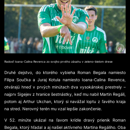
Radosť Ioana-Calina Revenca zo svojho prvého zásahu v zeleno-bielom drese
Druhé dejstvo, do ktorého vybieha Roman Begala namiesto
Filipa Součka a Juraj Kotula namiesto Ioana-Calina Revenca,
otvárajú hneď v prvých minútach dva vysokánskej prestrely –
najprv Sigejev z hranice šestnástky, keď mu nabil Martin Regáli,
potom aj Arthur Ukchan, ktorý si navážal loptu z ľavého kraja
na stred. Nerovný terén mu vzal lepšie zakončenie.
V 52. minúte ukázal na ľavom krídle dravý prienik Roman
Begala, ktorý hľadal a aj našiel aktívneho Martina Regáliho. Oba