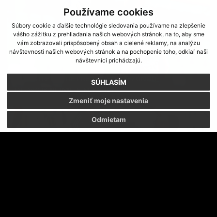
Používame cookies
Súbory cookie a ďalšie technológie sledovania používame na zlepšenie
vášho zážitku z prehliadania našich webových stránok, na to, aby sme
vám zobrazovali prispôsobený obsah a cielené reklamy, na analýzu
návštevnosti našich webových stránok a na pochopenie toho, odkiaľ naši
návštevníci prichádzajú.
PRVÉ STRETNUTIE PRED NOVOU SEZÓNOU
SÚHLASÍM
TATRAN ODŠTARTOVAL LETNÚ PRÍPRAVU
Zmeniť moje nastavenia
Odmietam
KFC KOMÁRNO - FC TATRAN PREŠOV 1:0
ŤAŽKO TOMU UVERIŤ - VYPADLI SME!