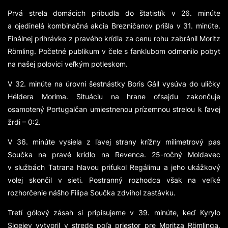
Prvá strela domácich pribudla do štatistík v 26. minúte
a ojedinelá kombinačná akcia Brezničanov prišla v 31. minúte.
Finálnej prihrávke z pravého krídla za cenu rohu zabránil Moritz
Rӧmling. Početné publikum v čele s fanklubom odmenilo pobyt
na našej polovici veľkým potleskom.
V 32. minúte na úrovni šestnástky Boris Gáll vysúva do uličky
Héldera Morima. Situáciu na hrane ofsajdu zakončuje
osamotený Portugalčan umiestnenou prízemnou strelou k ľavej
žrdi – 0:2.
V 36. minúte vysiela z ľavej strany krížny milimetrový pas
Součka na pravé krídlo na Revenca. 25-ročný Moldavec
v službách Tatrana hlavou priťukol Regálimu a jeho ukážkový
volej skončil v sieti. Postranný rozhodca však na veľké
rozhorčenie nášho Filipa Součka zdvihol zastávku.
Tretí gólový zásah si pripisujeme v 39. minúte, keď Kyrylo
Sigejev vytvoril v strede poľa priestor pre Moritza Rӧmlinga,