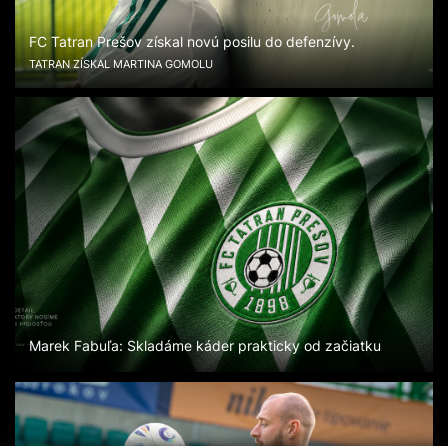
FC Tatran Prešov získal novú posilu do defenzívy.
TATRAN ZÍSKAL MARTINA GOMOLU
Marek Fabuľa: Skladáme káder prakticky od začiatku