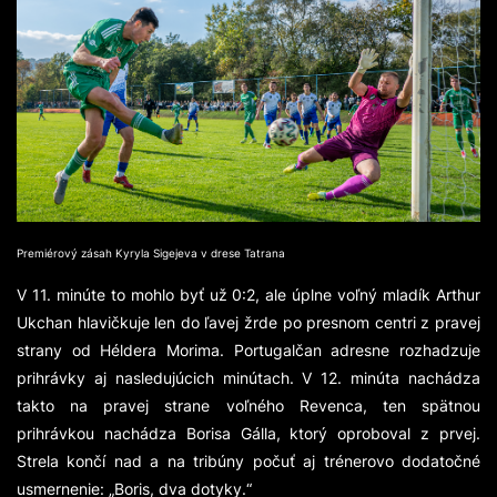
Premiérový zásah Kyryla Sigejeva v drese Tatrana
V 11. minúte to mohlo byť už 0:2, ale úplne voľný mladík Arthur
Ukchan hlavičkuje len do ľavej žrde po presnom centri z pravej
strany od Héldera Morima. Portugalčan adresne rozhadzuje
prihrávky aj nasledujúcich minútach. V 12. minúta nachádza
takto na pravej strane voľného Revenca, ten spätnou
prihrávkou nachádza Borisa Gálla, ktorý oproboval z prvej.
Strela končí nad a na tribúny počuť aj trénerovo dodatočné
usmernenie:
„Boris, dva dotyky.“