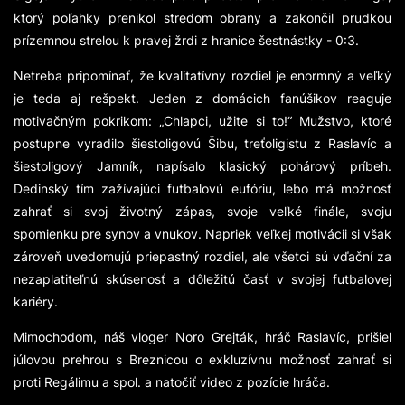
ktorý poľahky prenikol stredom obrany a zakončil prudkou
prízemnou strelou k pravej žrdi z hranice šestnástky - 0:3.
Netreba pripomínať, že kvalitatívny rozdiel je enormný a veľký
je teda aj rešpekt. Jeden z domácich fanúšikov reaguje
motivačným pokrikom:
„Chlapci, užite si to!“
Mužstvo, ktoré
postupne vyradilo šiestoligovú Šibu, treťoligistu z Raslavíc a
šiestoligový Jamník, napísalo klasický pohárový príbeh.
Dedinský tím zažívajúci futbalovú eufóriu, lebo má možnosť
zahrať si svoj životný zápas, svoje veľké finále, svoju
spomienku pre synov a vnukov. Napriek veľkej motivácii si však
zároveň uvedomujú priepastný rozdiel, ale všetci sú vďační za
nezaplatiteľnú skúsenosť a dôležitú časť v svojej futbalovej
kariéry.
Mimochodom, náš vloger Noro Grejták, hráč Raslavíc, prišiel
júlovou prehrou s Breznicou o exkluzívnu možnosť zahrať si
proti Regálimu a spol. a natočiť video z pozície hráča.