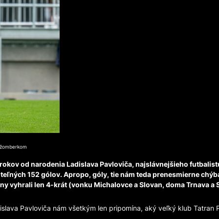
Ružomberkom
 rokov od narodenia Ladislava Pavloviča, najslávnejšieho futbalis
riteľných 152 gólov. Apropo, góly, tie nám teda prenesmierne chýb
óny vyhrali len 4-krát (vonku Michalovce a Slovan, doma Trnava a 
islava Pavloviča nám všetkým len pripomína, aký veľký klub Tatran P