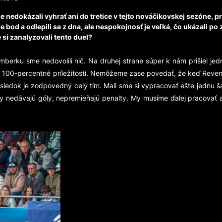
edokázali vyhrať ani do tretice v tejto nováčikovskej sezóne, pr
 sme bod a odlepili sa z dna, ale nespokojnosť je veľká, čo ukázali
 si zanalyzovali tento duel?
omberku sme nedovolili nič. Na druhej strane súper k nám prišiel je
e 100-percentné príležitosti. Nemôžeme zase povedať, že keď Revenco
ledok je zodpovedný celý tím. Mali sme si vypracovať ešte jednu šan
ezdy nedávajú góly, nepremieňajú penalty. My musíme ďalej pracovať 