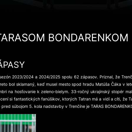
 TARASOM BONDARENKOM
ÁPASY
sezón 2023/2024 a 2024/2025 spolu 62 zápasov. Priznal, že Trenčí
 preto bol sklamaný, keď musel mesto spod hradu Matúša Čáka v let
bri na hosťovanie k zeleno-bielym. 33-ročný ukrajinský stopér mal
 cení si fantastických fanúšikov, ktorých Tatran má a vidí a cíti, ž
e pred súbojom 5. kola nadstavby v Trenčíne je TARAS BONDARENK