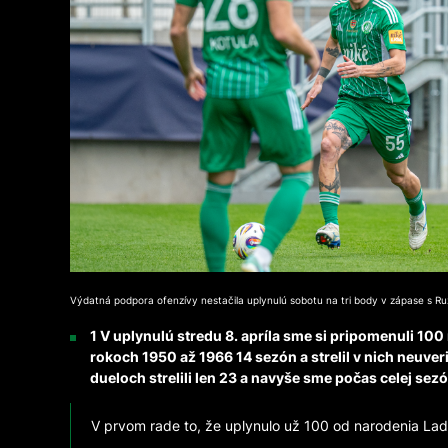
Výdatná podpora ofenzívy nestačila uplynulú sobotu na tri body v zápase s 
1 V uplynulú stredu 8. apríla sme si pripomenuli 100
rokoch 1950 až 1966 14 sezón a strelil v nich neuve
dueloch strelili len 23 a navyše sme počas celej sez
V prvom rade to, že uplynulo už 100 od narodenia Lad