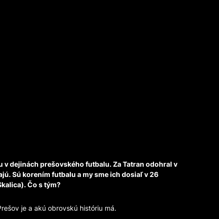
tu v dejinách prešovského futbalu. Za Tatran odohral v
ajú. Sú korením futbalu a my sme ich dosiaľ v 26
Skalica). Čo s tým?
rešov je a akú obrovskú históriu má.