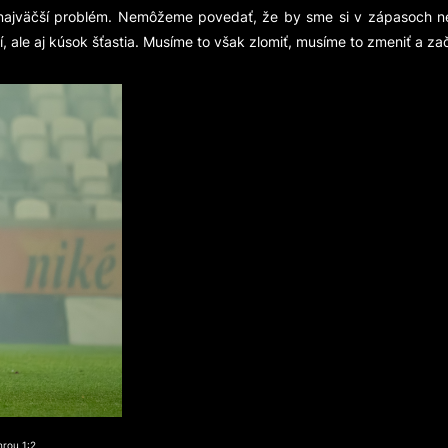
š najväčší problém. Nemôžeme povedať, že by sme si v zápasoch nevyp
ale aj kúsok šťastia. Musíme to však zlomiť, musíme to zmeniť a zača
hrou 1:2