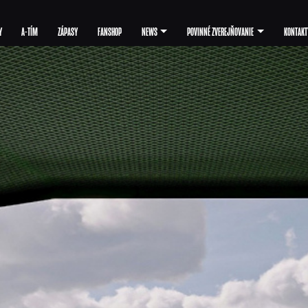
Y
A-TÍM
ZÁPASY
FANSHOP
NEWS
POVINNÉ ZVEREJŇOVANIE
KONTAKT