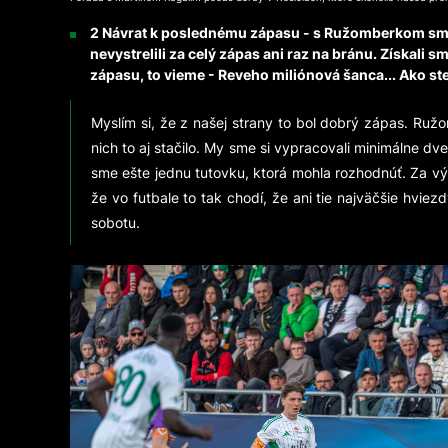
2 Návrat k poslednému zápasu - s Ružomberkom sme n
nevystrelili za celý zápas ani raz na bránu. Získali
zápasu, to vieme - Reveho miliónová šanca... Ako ste
Myslím si, že z našej strany to bol dobrý zápas. Ruž
nich to aj stačilo. My sme si vypracovali minimálne dv
sme ešte jednu tutovku, ktorá mohla rozhodnúť. Za výs
že vo futbale to tak chodí, že ani tie najväčšie hvi
sobotu.