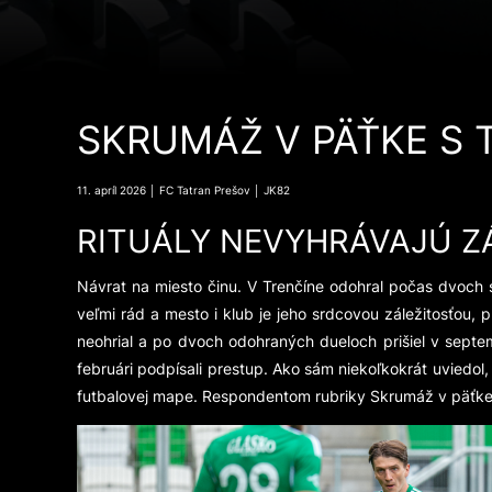
SKRUMÁŽ V PÄŤKE S
11. apríl 2026 │ FC Tatran Prešov │ JK82
RITUÁLY NEVYHRÁVAJÚ Z
Návrat na miesto činu. V Trenčíne odohral počas dvoch 
veľmi rád a mesto i klub je jeho srdcovou záležitosťou,
neohrial a po dvoch odohraných dueloch prišiel v septem
februári podpísali prestup. Ako sám niekoľkokrát uviedol,
futbalovej mape. Respondentom rubriky Skrumáž v päťk