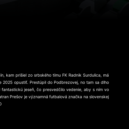
n, kam prišiel zo srbského tímu FK Radnik Surdulica, má
e 2025 opustiť. Prestúpil do Podbrezovej, no tam sa dlho
 fantastickú jeseň, čo presvedčilo vedenie, aby s ním vo
e Tatran Prešov je významná futbalová značka na slovenskej
O