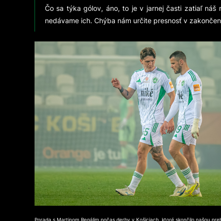
Čo sa týka gólov, áno, to je v jarnej časti zatiaľ ná
nedávame ich. Chýba nám určite presnosť v zakončení, 
Porada s Martinom Regálim počas derby v Košiciach, ktoré skončilo našou pre