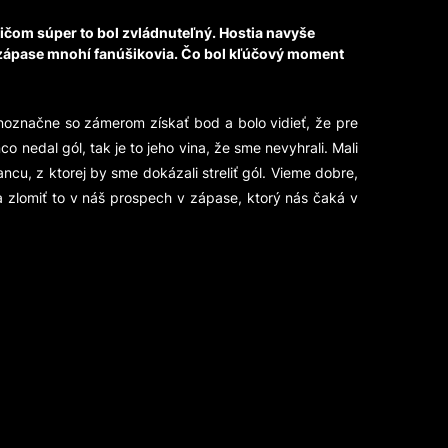
ičom súper to bol zvládnuteľný. Hostia navyše
 po zápase mnohí fanúšikovia. Čo bol kľúčový moment
dnoznačne so zámerom získať bod a bolo vidieť, že pre
 nedal gól, tak je to jeho vina, že sme nevyhrali. Mali
cu, z ktorej by sme dokázali streliť gól. Vieme dobre,
a zlomiť to v náš prospech v zápase, ktorý nás čaká v