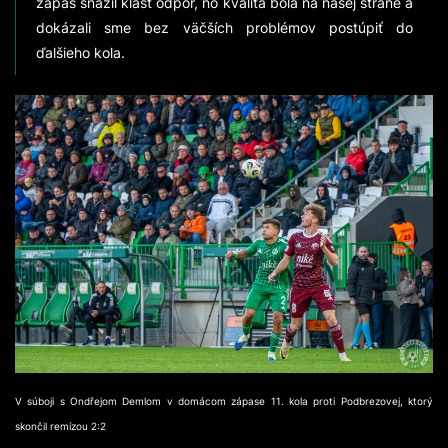
zápas snažil klásť odpor, no kvalita bola na našej strane a
dokázali sme bez väčších problémov postúpiť do
ďalšieho kola.
V súboji s Ondřejom Demlom v domácom zápase 11. kola proti Podbrezovej, ktorý
skončil remízou 2:2