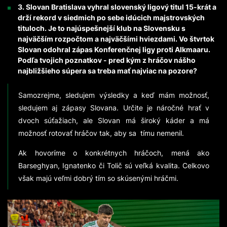
3. Slovan Bratislava vyhral slovenský ligový titul 15-krát a
drží rekord v siedmich po sebe idúcich majstrovských
tituloch. Je to najúspešnejší klub na Slovensku s
najväčším rozpočtom a najväčšími hviezdami. Vo štvrtok
Slovan odohral zápas Konferenčnej ligy proti Alkmaaru.
Podľa tvojich poznatkov - pred kým z hráčov nášho
najbližšieho súpera sa treba mať najviac na pozore?
Samozrejme, sledujem výsledky a keď mám možnosť,
sledujem aj zápasy Slovana. Určite je náročné hrať v
dvoch súťažiach, ale Slovan má široký káder a má
možnosť rotovať hráčov tak, aby sa tímu nemenil.
Ak hovoríme o konkrétnych hráčoch, mená ako
Barseghyan, Ignatenko či Tolič sú veľká kvalita. Celkovo
však majú veľmi dobrý tím so skúsenými hráčmi.