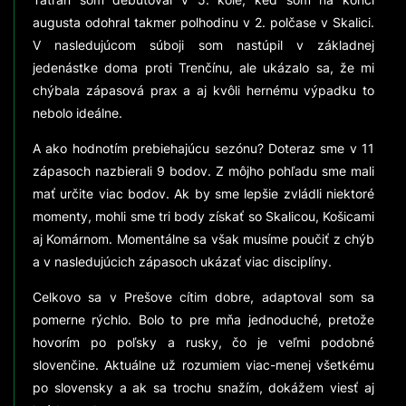
augusta odohral takmer polhodinu v 2. polčase v Skalici.
V nasledujúcom súboji som nastúpil v základnej
jedenástke doma proti Trenčínu, ale ukázalo sa, že mi
chýbala zápasová prax a aj kvôli hernému výpadku to
nebolo ideálne.
A ako hodnotím prebiehajúcu sezónu? Doteraz sme v 11
zápasoch nazbierali 9 bodov. Z môjho pohľadu sme mali
mať určite viac bodov. Ak by sme lepšie zvládli niektoré
momenty, mohli sme tri body získať so Skalicou, Košicami
aj Komárnom. Momentálne sa však musíme poučiť z chýb
a v nasledujúcich zápasoch ukázať viac disciplíny.
Celkovo sa v Prešove cítim dobre, adaptoval som sa
pomerne rýchlo. Bolo to pre mňa jednoduché, pretože
hovorím po poľsky a rusky, čo je veľmi podobné
slovenčine. Aktuálne už rozumiem viac-menej všetkému
po slovensky a ak sa trochu snažím, dokážem viesť aj