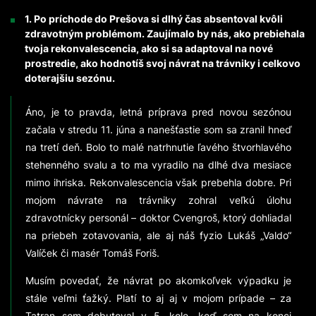
1. Po príchode do Prešova si dlhý čas absentoval kvôli
zdravotným problémom. Zaujímalo by nás, ako prebiehala
tvoja rekonvalescencia, ako si sa adaptoval na nové
prostredie, ako hodnotíš svoj návrat na trávniky i celkovo
doterajšiu sezónu.
Áno, je to pravda, letná príprava pred novou sezónou
začala v stredu 11. júna a nanešťastie som sa zranil hneď
na tretí deň. Bolo to malé natrhnutie ľavého štvorhlavého
stehenného svalu a to ma vyradilo na dlhé dva mesiace
mimo ihriska. Rekonvalescencia však prebehla dobre. Pri
mojom návrate na trávniky zohral veľkú úlohu
zdravotnícky personál – doktor Cvengroš, ktorý dohliadal
na priebeh zotavovania, ale aj náš fyzio Lukáš „Valdo“
Valíček či masér Tomáš Foriš.
Musím povedať, že návrat po akomkoľvek výpadku je
stále veľmi ťažký. Platí to aj aj v mojom prípade – za
Tatran som debutoval v 5. kole, keď som na konci