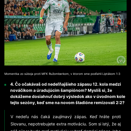
Momentka zo súboja proti MFK Ružomberkom, v ktorom sme podľahli Liptákom 1:3
4. Čo očakávaš od nedeľňajšieho zápasu 12. kola medzi
nováčikom a úradujúcim šampiónom? Myslíš si, že
dokážeme dosiahnuť dobrý výsledok ako v úvodnom kole
tejto sezóny, keď sme na novom štadióne remizovali 2:2?
V nedeľu nás čaká zaujímavý zápas. Keď hráte proti
Slovanu, nepotrebujete extra motiváciu. Som si istý, že aj