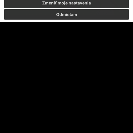
Zmeniť moje nastavenia
Odmietam
Veľká radosť a oslava po vyrovnávajúcom góle Juraja Kotulu na 2:2 v derby s Košicami
5. Záverečná otázky našej rubriky patrí hudobnému
výročiu. Tentokrát to bude megahit kapely Alphaville. V
nedeľu oslavuje totiž 64. narodeniny Franz Mertens, jeden
zo zakladajúcich členov tejto slávnej nemeckej skupiny.
Aké futbalové posolstvo môže ukrývať ikonická pieseň
Forever Young
z rovnomenného albumu z roku 1984?
Keď počúvam Forever Young, premýšľam o tom, prečo
som začal hrať futbal – pre čistú radosť a slobodu, ktorú
prináša. Na ihrisku cítim tú istú energiu, akú som mal ako
dieťa. Futbal vás udržiava mladých - mentálne aj
emocionálne. Vždy sa snažíte zlepšovať a snívate o
ďalšom víťazstve.