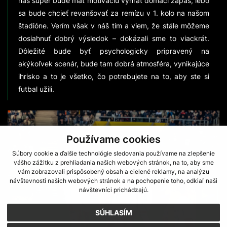
náš súper bude mať motiváciu vyhrať domáci zápas, lebo
sa bude chcieť revanšovať za remízu v 1. kolo na našom
štadióne. Verím však v náš tím a viem, že stále môžeme
dosiahnuť dobrý výsledok – dokázali sme to viackrát.
Dôležité bude byť psychologicky pripravený na
akýkoľvek scenár, bude tam dobrá atmosféra, vynikajúce
ihrisko a to je všetko, čo potrebujete na to, aby ste si
futbal užili.
Používame cookies
Súbory cookie a ďalšie technológie sledovania používame na zlepšenie
vášho zážitku z prehliadania našich webových stránok, na to, aby sme
vám zobrazovali prispôsobený obsah a cielené reklamy, na analýzu
návštevnosti našich webových stránok a na pochopenie toho, odkiaľ naši
návštevníci prichádzajú.
SÚHLASÍM