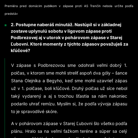
Premiéra pred domácim publikom v zápase proti AS Trenčín nebola určite podľa
predstáv
2. Postupne naberáš minutáž. Nastúpil si v základnej
zostave uplynulú sobotu v ligovom zápase proti
Podbrezovej aj v utorok v pohárovom zápase v Starej
Ľubovni. Ktoré momenty z týchto zápasov považuješ za
kľúčové?
V zápase s Podbrezovou sme odohrali veľmi dobrý 1.
polčas, v ktorom sme mohli streliť aspoň dva góly – šance
Stana Olejníka a Begyho, keď sme mohli uzavrieť zápas
už v 1. polčase, boli kľúčové. Druhý polčas už síce nebol
taký vydarený a aj s trochou šťastia sa nám nakoniec
podarilo uhrať remízu. Myslím si, že podľa vývoja zápasu
to je spravodlivé skóre.
A v pohárovom zápase v Starej Ľubovni šlo všetko podľa
plánu. Hralo sa na veľmi ťažkom teréne a súper sa celý