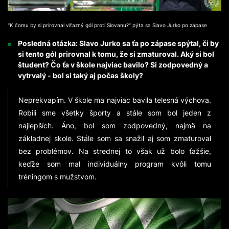
"K čomu by si prirovnal víťazný gól proti Slovanu?" pýta sa Slavo Jurko po zápase
Posledná otázka: Slavo Jurko sa ťa po zápase spýtal, či by
si tento gól prirovnal k tomu, že si zmaturoval. Aký si bol
študent? Čo ťa v škole najviac bavilo? Si zodpovedný a
vytrvalý - bol si taký aj počas školy?
Neprekvapím. V škole ma najviac bavila telesná výchova.
Robili sme všetky športy a stále som bol jeden z
najlepších. Áno, bol som zodpovedný, najmä na
základnej skole. Stále som sa snažil aj som zmaturoval
bez problémov. Na strednej to však už bolo ťažšie,
keďže som mal individuálny program kvôli tomu
tréningom s mužstvom.