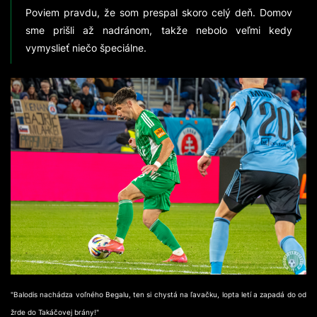
Poviem pravdu, že som prespal skoro celý deň. Domov
sme prišli až nadránom, takže nebolo veľmi kedy
vymyslieť niečo špeciálne.
"Balodis nachádza voľného Begalu, ten si chystá na ľavačku, lopta letí a zapadá do od
žrde do Takáčovej brány!"