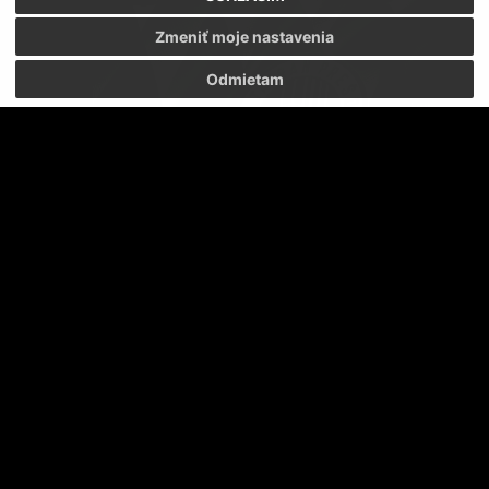
Zmeniť moje nastavenia
Odmietam
FC Tatran Prešov hľadá investora.
FC TATRAN PREŠOV HĽADÁ INVESTORA