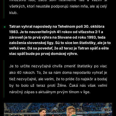
všetkých, ktorí neustále podporujú nielen mňa, ale aj celý
klub.
Tatran vyhral naposledy na Tehelnom poli 30. októbra
1983. Je to neuveriteľných 41 rokov od víťazstva 2:1 a
zároveň je to prvá výhra na Slovane od roku 1993, teda
založenia slovenskej ligy. Sú to síce len štatistiky, ale je to
veľká vec. Dá sa povedať, že až teraz je Tatran späť a ešte
viac späť bude po prvej domácej výhre.
Je to určite nezvyčajná chvíľa zmeniť štatistiky po viac
ako 40 rokoch. To, že sa nám doma nepodarilo vyhrať je
tiež nezvyčajné, ale verím, že to príde čo najskôr a bodaj
by to bolo už teraz proti Žiline. Čaká nás však veľmi
náročný zápas s aktuálnym prvým tímom v lige.