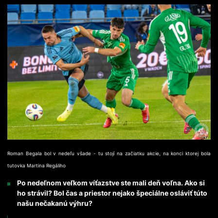
Roman Begala bol v nedeľu všade - tu stojí na začiatku akcie, na konci ktorej bola
tutovka Martina Regáliho
Po nedeľnom veľkom víťazstve ste mali deň voľna. Ako si
ho strávil? Bol čas a priestor nejako špeciálne osláviť túto
našu nečakanú výhru?