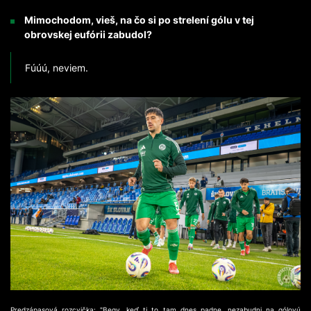
Mimochodom, vieš, na čo si po strelení gólu v tej
obrovskej eufórii zabudol?
Fúúú, neviem.
Predzápasová rozcvička: "Begy, keď ti to tam dnes padne, nezabudni na gólovú