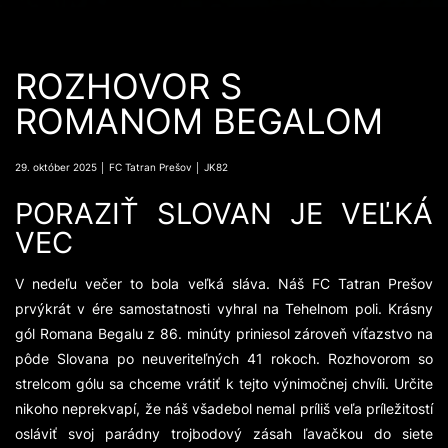
ROZHOVOR S
ROMANOM BEGALOM
29. október 2025 │ FC Tatran Prešov │ JK82
PORAZIŤ SLOVAN JE VEĽKÁ
VEC
V nedeľu večer to bola veľká sláva. Náš FC Tatran Prešov
prvýkrát v ére samostatnosti vyhral na Tehelnom poli. Krásny
gól Romana Begalu z 86. minúty priniesol zároveň víťazstvo na
pôde Slovana po neuveriteľných 41 rokoch. Rozhovorom so
strelcom gólu sa chceme vrátiť k tejto výnimočnej chvíli. Určite
nikoho neprekvapí, že náš všadebol nemal príliš veľa príležitostí
osláviť svoj parádny trojbodový zásah ľavačkou do siete