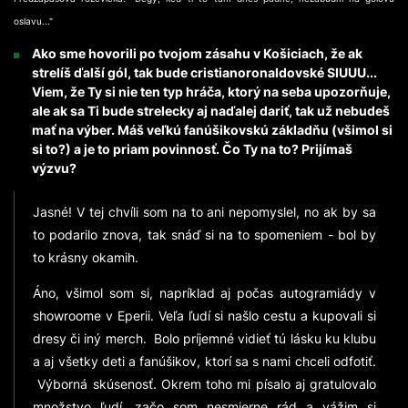
oslavu..."
Ako sme hovorili po tvojom zásahu v Košiciach, že ak
strelíš ďalší gól, tak bude cristianoronaldovské SIUUU...
Viem, že Ty si nie ten typ hráča, ktorý na seba upozorňuje,
ale ak sa Ti bude strelecky aj naďalej dariť, tak už nebudeš
mať na výber. Máš veľkú fanúšikovskú základňu (všimol si
si to?) a je to priam povinnosť. Čo Ty na to? Prijímaš
výzvu?
Jasné! V tej chvíli som na to ani nepomyslel, no ak by sa
to podarilo znova, tak snáď si na to spomeniem - bol by
to krásny okamih.
Áno, všimol som si, napríklad aj počas autogramiády v
showroome v Eperii. Veľa ľudí si našlo cestu a kupovali si
dresy či iný merch. Bolo príjemné vidieť tú lásku ku klubu
a aj všetky deti a fanúšikov, ktorí sa s nami chceli odfotiť.
Výborná skúsenosť. Okrem toho mi písalo aj gratulovalo
množstvo ľudí, začo som nesmierne rád a vážim si