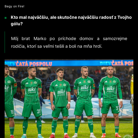
Begy on Fire!
Kto mal najväčšiu, ale skutočne najväčšiu radosť z Tvojho
gólu?
Môj brat Marko po príchode domov a samozrejme
rodičia, ktorí sa veľmi tešili a boli na mňa hrdí.