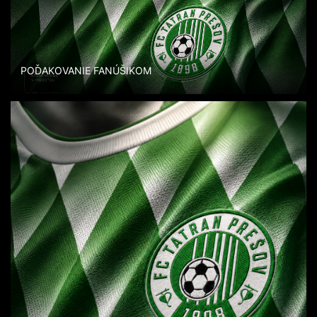
POĎAKOVANIE FANÚŠIKOM