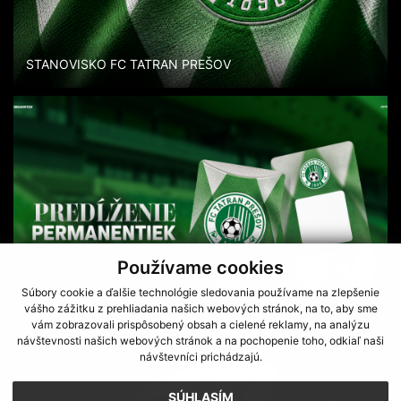
STANOVISKO FC TATRAN PREŠOV
Používame cookies
Súbory cookie a ďalšie technológie sledovania používame na zlepšenie
SPÚŠŤAME MOŽNOSŤ PREDLŽENIA PERMANENTKY NA
vášho zážitku z prehliadania našich webových stránok, na to, aby sme
NOVÚ SEZÓNU
vám zobrazovali prispôsobený obsah a cielené reklamy, na analýzu
návštevnosti našich webových stránok a na pochopenie toho, odkiaľ naši
návštevníci prichádzajú.
SÚHLASÍM