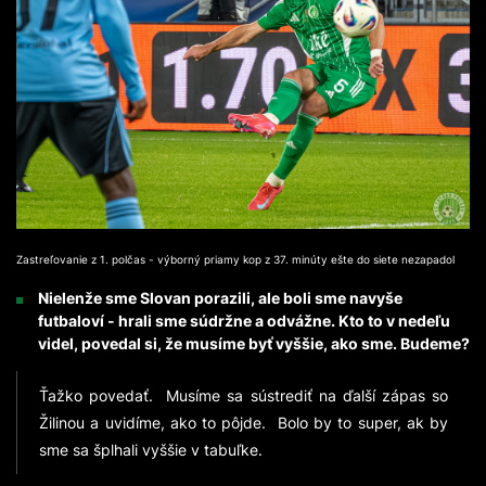
Zastreľovanie z 1. polčas - výborný priamy kop z 37. minúty ešte do siete nezapadol
Nielenže sme Slovan porazili, ale boli sme navyše
futbaloví - hrali sme súdržne a odvážne. Kto to v nedeľu
videl, povedal si, že musíme byť vyššie, ako sme. Budeme?
Ťažko povedať. Musíme sa sústrediť na ďalší zápas so
Žilinou a uvidíme, ako to pôjde. Bolo by to super, ak by
sme sa šplhali vyššie v tabuľke.