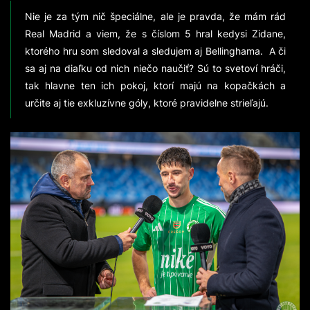
Nie je za tým nič špeciálne, ale je pravda, že mám rád
Real Madrid a viem, že s číslom 5 hral kedysi Zidane,
ktorého hru som sledoval a sledujem aj Bellinghama. A či
sa aj na diaľku od nich niečo naučiť? Sú to svetoví hráči,
tak hlavne ten ich pokoj, ktorí majú na kopačkách a
určite aj tie exkluzívne góly, ktoré pravidelne strieľajú.