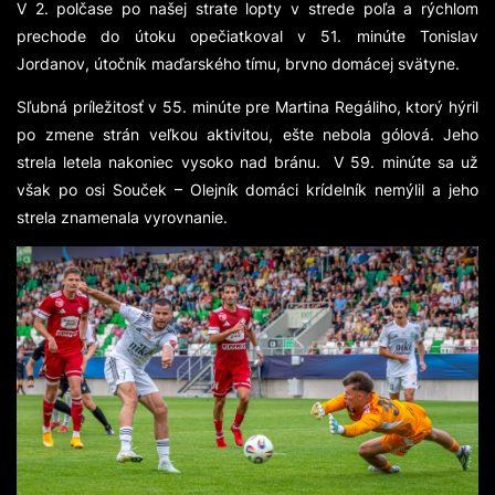
V 2. polčase po našej strate lopty v strede poľa a rýchlom
prechode do útoku opečiatkoval v 51. minúte Tonislav
Jordanov, útočník maďarského tímu, brvno domácej svätyne.
Sľubná príležitosť v 55. minúte pre Martina Regáliho, ktorý hýril
po zmene strán veľkou aktivitou, ešte nebola gólová. Jeho
strela letela nakoniec vysoko nad bránu. V 59. minúte sa už
však po osi Souček – Olejník domáci krídelník nemýlil a jeho
strela znamenala vyrovnanie.