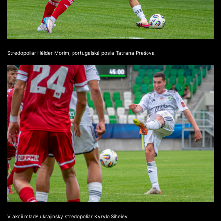
Stredopoliar Hélder Morim, portugalská posila Tatrana Prešova
V akcii mladý ukrajinský stredopoliar Kyrylo Siheiev