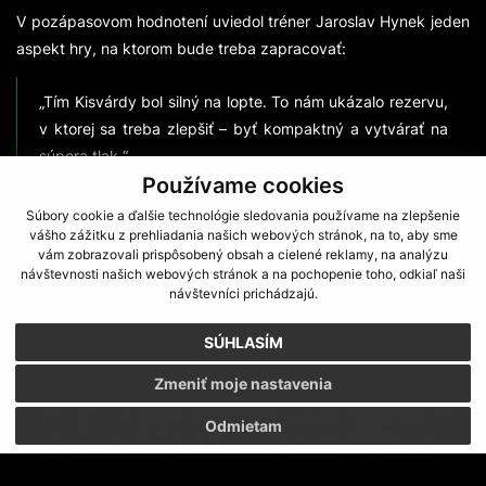
V pozápasovom hodnotení uviedol tréner Jaroslav Hynek jeden
aspekt hry, na ktorom bude treba zapracovať:
„Tím Kisvárdy bol silný na lopte. To nám ukázalo rezervu,
v ktorej sa treba zlepšiť – byť kompaktný a vytvárať na
súpera tlak.“
Používame cookies
Solídna divácka návšteva nebola túto sobotu svedkom druhého
Súbory cookie a ďalšie technológie sledovania používame na zlepšenie
vášho zážitku z prehliadania našich webových stránok, na to, aby sme
víťazstva na novom Štadióne Ladislava Pavloviča. Zápas, ako
vám zobrazovali prispôsobený obsah a cielené reklamy, na analýzu
to pri generálke býva, ukázal dôležité detaily. Odhodlanie
návštevnosti našich webových stránok a na pochopenie toho, odkiaľ naši
návštevníci prichádzajú.
našich - najmä v 2. polčase - bolo veľké, no nepremietlo sa to
do výsledku. Je evidentné, že mužstvo je v prestavbe, buduje
SÚHLASÍM
sa nová chémia a treba správne zareagovať na skutočnosti,
ktoré tento zápas s Kisvárdou odhalil.
Zmeniť moje nastavenia
Odmietam