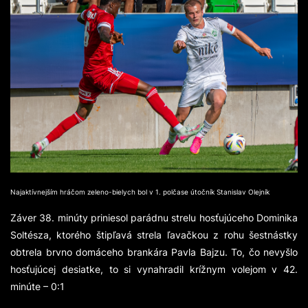
Najaktívnejším hráčom zeleno-bielych bol v 1. polčase útočník Stanislav Olejník
Záver 38. minúty priniesol parádnu strelu hosťujúceho Dominika
Soltésza, ktorého štipľavá strela ľavačkou z rohu šestnástky
obtrela brvno domáceho brankára Pavla Bajzu. To, čo nevyšlo
hosťujúcej desiatke, to si vynahradil krížnym volejom v 42.
minúte – 0:1