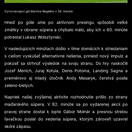
Vyrovnávajúci gól Martina Regáliho v 59. minúte
Hneď po góle sme po aktívnom presingu spôsobili veľké
zmätky v obrane súpera a chýbalo málo, aby ich v 60. minúte
potrestal Lukasz Wolsztynski.
V nasledujúcich minútach došlo v tíme domácich k striedaniam
s cieľom vyskúšať alternatívne riešenia, priniesť nový impulz a
pokúsiť sa strhnúť výsledok na svoju stranu. Do hry naskočili
Jozef Menich, Juraj Kotula, Denis Potoma, Landing Sagna a
premiérovo aj mladý útočník Andy Masaryk, čerstvá posila
zeleno-bielych.
Napriek našej zvýšenej aktivite rozhodnutie prišlo zo strany
maďarského súpera. V 82. minúte sa po vydarenej akcii po
pravej strane dostal k lopte Gábor Molnár a presnou strelou
ľavačkou poslal do vedenia súpera, ktorým zároveň uzavrel
skóre zápasu.