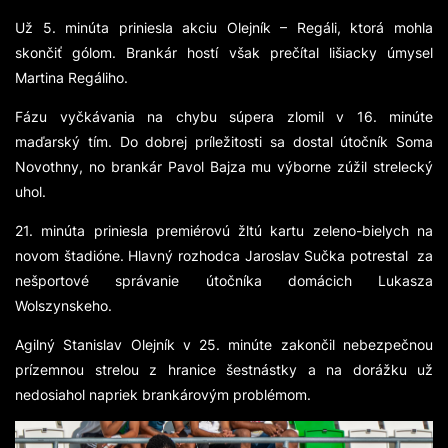
Už 5. minúta priniesla akciu Olejník – Regáli, ktorá mohla
skončiť gólom. Brankár hostí však prečítal lišiacky úmysel
Martina Regáliho.
Fázu vyčkávania na chybu súpera zlomil v 16. minúte
maďarský tím. Do dobrej príležitosti sa dostal útočník Soma
Novothny, no brankár Pavol Bajza mu výborne zúžil strelecký
uhol.
21. minúta priniesla premiérovú žltú kartu zeleno-bielych na
novom štadióne. Hlavný rozhodca Jaroslav Sučka potrestal za
nešportové správanie útočníka domácich Lukasza
Wolszynskeho.
Agilný Stanislav Olejník v 25. minúte zakončil nebezpečnou
prízemnou strelou z hranice šestnástky a na dorážku už
nedosiahol napriek brankárovým problémom.