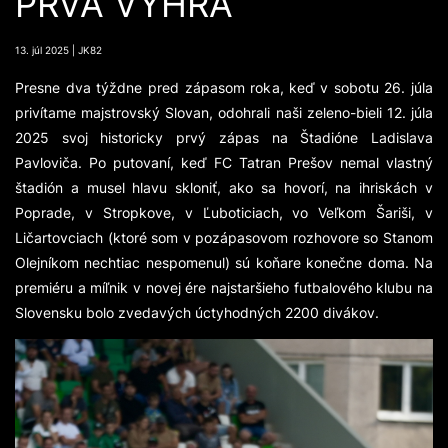
PRVÁ VÝHRA
13. júl 2025 | JK82
Presne dva týždne pred zápasom roka, keď v sobotu 26. júla
privítame majstrovský Slovan, odohrali naši zeleno-bieli 12. júla
2025 svoj historicky prvý zápas na Štadióne Ladislava
Pavloviča. Po putovaní, keď FC Tatran Prešov nemal vlastný
štadión a musel hlavu skloniť, ako sa hovorí, na ihriskách v
Poprade, v Stropkove, v Ľuboticiach, vo Veľkom Šariši, v
Ličartovciach (ktoré som v pozápasovom rozhovore so Stanom
Olejníkom nechtiac nespomenul) sú koňare konečne doma. Na
premiéru a míľnik v novej ére najstaršieho futbalového klubu na
Slovensku bolo zvedavých úctyhodných 2200 divákov.