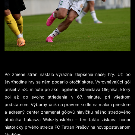
Po zmene strán nastalo výrazné zlepšenie našej hry. Už po
štvrťhodine hry sa nám podarilo otočiť skóre. Vyrovnávajúci gól
prišiel v 53. minúte po akcii agilného Stanislava Olejníka, ktorý
bol až do svojho striedania v 67. minúte, pri všetkom
podstatnom. Výborný únik na pravom krídle na malom priestore
a adresný center znamenal gólovú hlavičku nášho stredového
útočníka Lukasza Wolsztynského – ten takto získava honor
historicky prvého strelca FC Tatran Prešov na novopostavenom
štadióne.