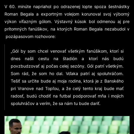
V 60. minúte napriahol po odrazenej lopte spoza šestnástky
Roman Begala a exportným volejom korunoval svoj výborný
výkon víťazným gólom. Výstavný kúsok bol odmenou aj pre
prítomných fanúšikov, na ktorých Roman Begala nezabudol v
pozápasovom rozhovore:
„Gól by som chcel venovať všetkým fanúšikom, ktorí si
dnes našli cestu na štadión a ktorí nás budú
povzbudzovať aj počas celej sezóny. Gól patrí všetkým.
Som rád, že som ho dal. Vďaka patrí aj spoluhráčom.
Tešiť sa určite bude aj moja rodina, ktorá je z Banského
pri Vranove nad Topľou, a že celý tento kraj bude mať
radosť, budú chodiť na futbal podporovať mňa i mojich
spoluhráčov a verím, že sa nám tu bude dariť.