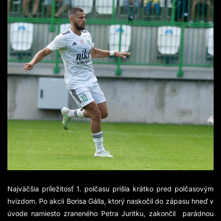
Najväčšia príležitosť 1. polčasu prišla krátko pred polčasovým
hvizdom. Po akcii Borisa Gálla, ktorý naskočil do zápasu hneď v
úvode namiesto zraneného Petra Juritku, zakončil parádnou