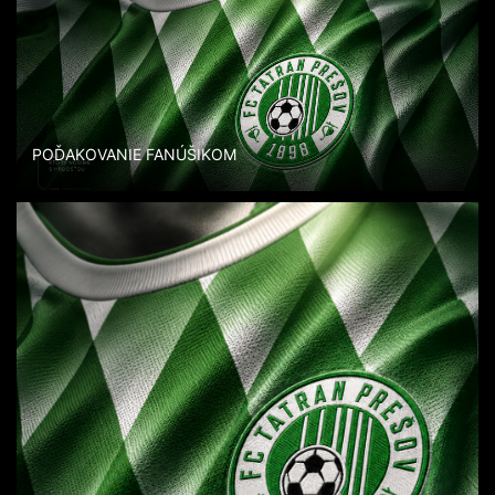
POĎAKOVANIE FANÚŠIKOM