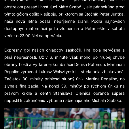
obstrelom presadil hosťujúci Máté Szabó -, ale pár sekúnd pred
týmto gólom došlo k súboju, pri ktorom sa útočník Peter Juritka,
naša nová letná posila, nepríjemne zranil. Podľa najnovších
dostupných informácií je to zlomenina a Peter ešte v sobotu
večer o 22.00 šiel na operáciu.
Expresný gól našich chlapcov zaskočil. Hra bola nervózna a
plná nepresností. Už v 6. minúte však mohol po hrubej chybe
obrany hostí a vydarenej kombinácii Denisa Potomu s Martinom
Regálim vyrovnať Lukasz Wolsztynski - strela bola zblokovaná.
Začiatok 30. minúty priniesol sľubný únik Martina Regáliho, no
zlyhala finalizácia. Na konci 39. minúty po rýchlom úniku na
pravom krídle a centri Stanislava Olejníka obranca súpera
nepustil k zakončeniu výborne nabiehajúceho Michala Sipľaka.