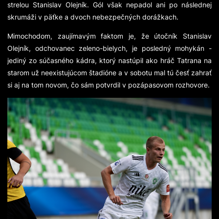
strelou Stanislav Olejník. Gól však nepadol ani po následnej
skrumáži v päťke a dvoch nebezpečných dorážkach.
Mimochodom, zaujímavým faktom je, že útočník Stanislav
Olejník, odchovanec zeleno-bielych, je posledný mohykán -
jediný zo súčasného kádra, ktorý nastúpil ako hráč Tatrana na
starom už neexistujúcom štadióne a v sobotu mal tú česť zahrať
si aj na tom novom, čo sám potvrdil v pozápasovom rozhovore.