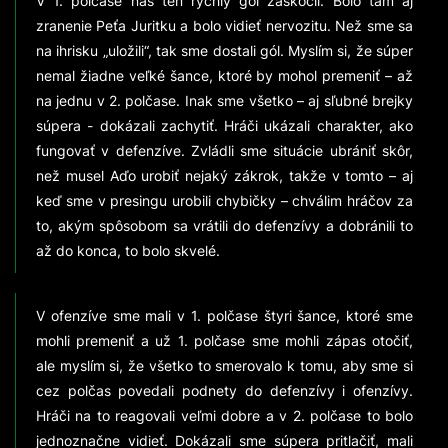
V 1. polčase nás ten rýchly gól zaskočil. Bolo tam aj
zranenie Peťa Juritku a bolo vidieť nervozitu. Než sme sa
na ihrisku „uložili“, tak sme dostali gól. Myslím si, že súper
nemal žiadne veľké šance, ktoré by mohol premeniť – až
na jednu v 2. polčase. Inak sme všetko – aj sľubné brejky
súpera - dokázali zachytiť. Hráči ukázali charakter, ako
fungovať v defenzíve. Zvládli sme situácie ubrániť skôr,
než musel Aďo urobiť nejaký zákrok, takže v tomto – aj
keď sme v presingu urobili chybičky – chválim hráčov za
to, akým spôsobom sa vrátili do defenzívy a dobránili to
až do konca, to bolo skvelé.
V ofenzíve sme mali v 1. polčase štyri šance, ktoré sme
mohli premeniť a už 1. polčase sme mohli zápas otočiť,
ale myslím si, že všetko to smerovalo k tomu, aby sme si
cez polčas povedali podnety do defenzívy i ofenzívy.
Hráči na to reagovali veľmi dobre a v 2. polčase to bolo
jednoznačne vidieť. Dokázali sme súpera pritlačiť, mali