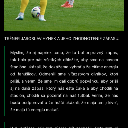
TRÉNER JAROSLAV HYNEK A JEHO ZHODNOTENIE ZÁPASU:
Myslím, že aj napriek tomu, že to bol prípravný zápas,
tak bolo pre nás všetkých dôležité, aby sme na novom
štadióne ukázali, že dokážeme vyhrať a že cítime energiu
od fanúšikov. Odmenili sme víťazstvom divákov, ktorí
prišli, a verím, že sme im dali dobrú pozvánku, aby prišli
aj na ďalší zápas, ktorý nás ešte čaká a aby chodili na
štadión, chodili sa pozerať na náš futbal. Verím, že nás
budú podporovať a že hráči ukázali, že majú ten „drive“,
že majú tú energiu makať.