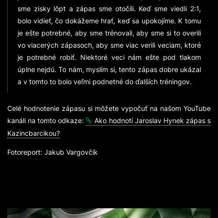
sme zisky lôpt a zápas sme otočili. Keď sme viedli 2:1,
bolo vidieť, čo dokážeme hrať, keď sa upokojíme. K tomu
je ešte potrebné, aby sme trénovali, aby sme si to overili
vo viacerých zápasoch, aby sme viac verili veciam, ktoré
je potrebné robiť. Niektoré veci nám ešte pod tlakom
úplne nejdú. To nám, myslím si, tento zápas dobre ukázal
a v tomto to bolo veľmi podnetné do ďalších tréningov.
Celé hodnotenie zápasu si môžete vypočuť na našom YouTube
kanáli na tomto odkaze:
Ako hodnotí Jaroslav Hynek zápas s
Kazincbarcikou?
Fotoreport: Jakub Vargovčík