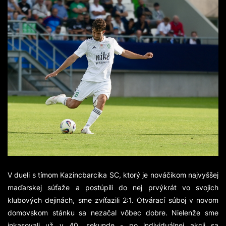
V dueli s tímom Kazincbarcika SC, ktorý je nováčikom najvyššej
maďarskej súťaže a postúpili do nej prvýkrát vo svojich
klubových dejinách, sme zvíťazili 2:1. Otvárací súboj v novom
domovskom stánku sa nezačal vôbec dobre. Nielenže sme
inkasovali už v 40. sekunde - po individuálnej akcii sa