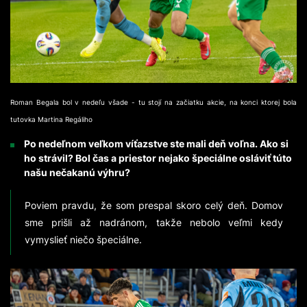
Roman Begala bol v nedeľu všade - tu stojí na začiatku akcie, na konci ktorej bola
tutovka Martina Regáliho
Po nedeľnom veľkom víťazstve ste mali deň voľna. Ako si
ho strávil? Bol čas a priestor nejako špeciálne osláviť túto
našu nečakanú výhru?
Poviem pravdu, že som prespal skoro celý deň. Domov
sme prišli až nadránom, takže nebolo veľmi kedy
vymyslieť niečo špeciálne.