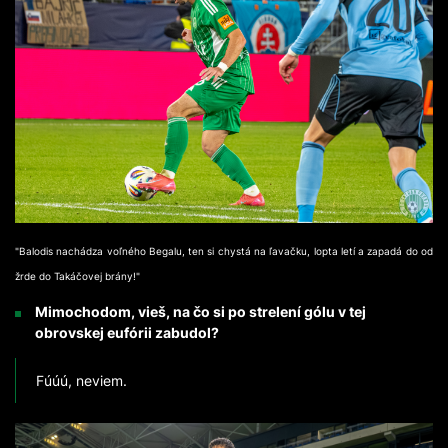
"Balodis nachádza voľného Begalu, ten si chystá na ľavačku, lopta letí a zapadá do od
žrde do Takáčovej brány!"
Mimochodom, vieš, na čo si po strelení gólu v tej
obrovskej eufórii zabudol?
Fúúú, neviem.