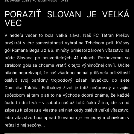
29. október 2025 │ FC Tatran Prešov │ JK82
PORAZIŤ SLOVAN JE VEĽKÁ
VEC
V nedeľu večer to bola veľká sláva. Náš FC Tatran Prešov
prvýkrát v ére samostatnosti vyhral na Tehelnom poli. Krásny
gól Romana Begalu z 86. minúty priniesol zároveň víťazstvo na
pôde Slovana po neuveriteľných 41 rokoch. Rozhovorom so
strelcom gólu sa chceme vrátiť k tejto výnimočnej chvíli. Určite
nikoho neprekvapí, že náš všadebol nemal príliš veľa príležitostí
osláviť svoj parádny trojbodový zásah ľavačkou do siete
Dominika Takáča. Futbalový život je totiž neúprosný a svojím
spôsobom aj tam platí to na východe dobré známe, že každé
čudo tri dni trvá – v sobotu náš už totiž čaká Žilina, ide sa od
zápasu k zápasu a vlastne ani niet kedy osláviť veľké víťazstvo,
lebo víťazstvo hoci aj nad Slovanom je len jedným ohnivkom v
reťazi dlhej sezóny...