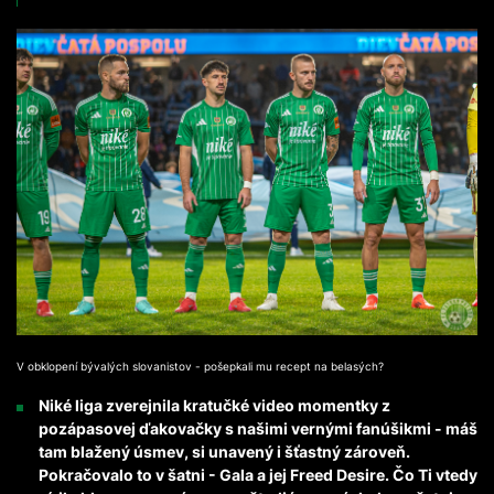
V obklopení bývalých slovanistov - pošepkali mu recept na belasých?
Niké liga zverejnila kratučké video momentky z
pozápasovej ďakovačky s našimi vernými fanúšikmi - máš
tam blažený úsmev, si unavený i šťastný zároveň.
Pokračovalo to v šatni - Gala a jej Freed Desire. Čo Ti vtedy