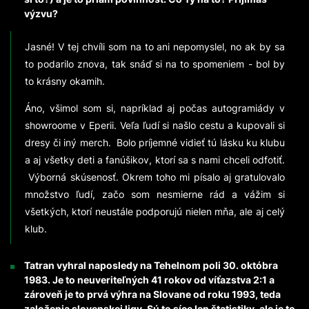
výzvu?
Jasné! V tej chvíli som na to ani nepomyslel, no ak by sa
to podarilo znova, tak snáď si na to spomeniem - bol by
to krásny okamih.
Áno, všimol som si, napríklad aj počas autogramiády v
showroome v Eperii. Veľa ľudí si našlo cestu a kupovali si
dresy či iný merch. Bolo príjemné vidieť tú lásku ku klubu
a aj všetky deti a fanúšikov, ktorí sa s nami chceli odfotiť.
Výborná skúsenosť. Okrem toho mi písalo aj gratulovalo
množstvo ľudí, začo som nesmierne rád a vážim si
všetkých, ktorí neustále podporujú nielen mňa, ale aj celý
klub.
Tatran vyhral naposledy na Tehelnom poli 30. októbra
1983. Je to neuveriteľných 41 rokov od víťazstva 2:1 a
zároveň je to prvá výhra na Slovane od roku 1993, teda
založenia slovenskej ligy. Sú to síce len štatistiky, ale je to