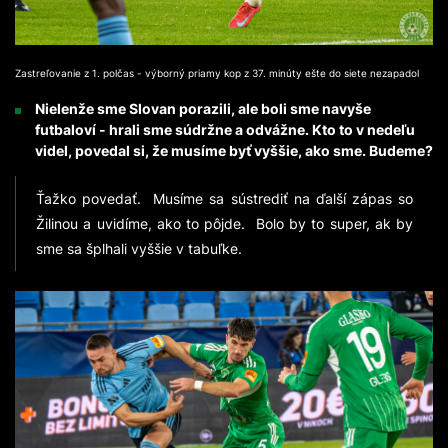
Zastreľovanie z 1. polčas - výborný priamy kop z 37. minúty ešte do siete nezapadol
Nielenže sme Slovan porazili, ale boli sme navyše
futbaloví - hrali sme súdržne a odvážne. Kto to v nedeľu
videl, povedal si, že musíme byť vyššie, ako sme. Budeme?
Ťažko povedať. Musíme sa sústrediť na ďalší zápas so
Žilinou a uvidíme, ako to pôjde. Bolo by to super, ak by
sme sa šplhali vyššie v tabuľke.