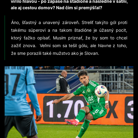
vírilo hlavou - po zápase na štadióne a následne v šatni,
ale aj cestou domov? Nad čím si premýšľal?
Áno, šťastný a unavený zároveň. Streliť takýto gól proti
takému súperovi a na takom štadióne je úžasný pocit,
ktorý ťažko opísať. Musím priznať, že by som to chcel
zažiť znova. Veľmi som sa tešil gólu, ale hlavne z toho,
že sme porazili také mužstvo ako je Slovan.