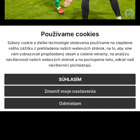
"Chlapi, padlo to tam!"
Používame cookies
Ako sa vyrovnať s tlakom, keď už človek vie, že tie tri body
Súbory cookie a ďalšie technológie sledovania používame na zlepšenie
chce urvať čo najskôr? Čo ťa futbalový život naučil?
vášho zážitku z prehliadania našich webových stránok, na to, aby sme
vám zobrazovali prispôsobený obsah a cielené reklamy, na analýzu
návštevnosti našich webových stránok a na pochopenie toho, odkiaľ naši
Tlak patrí k futbalu, ale keď vyjdem na ihrisko, tak všetko
návštevníci prichádzajú.
opadne a sústredím sa už len na hru.
SÚHLASÍM
Zmeniť moje nastavenia
Odmietam