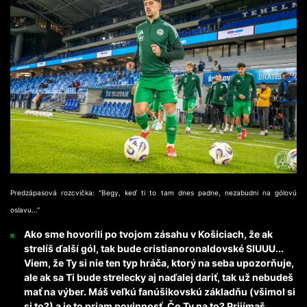
Predzápasová rozcvička: "Begy, keď ti to tam dnes padne, nezabudni na gólovú
oslavu..."
Ako sme hovorili po tvojom zásahu v Košiciach, že ak
strelíš ďalší gól, tak bude cristianoronaldovské SIUUU...
Viem, že Ty si nie ten typ hráča, ktorý na seba upozorňuje,
ale ak sa Ti bude strelecky aj naďalej dariť, tak už nebudeš
mať na výber. Máš veľkú fanúšikovskú základňu (všimol si
si to?) a je to priam povinnosť. Čo Ty na to? Prijímaš