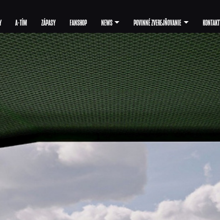
Y
A-TÍM
ZÁPASY
FANSHOP
NEWS
POVINNÉ ZVEREJŇOVANIE
KONTAKT