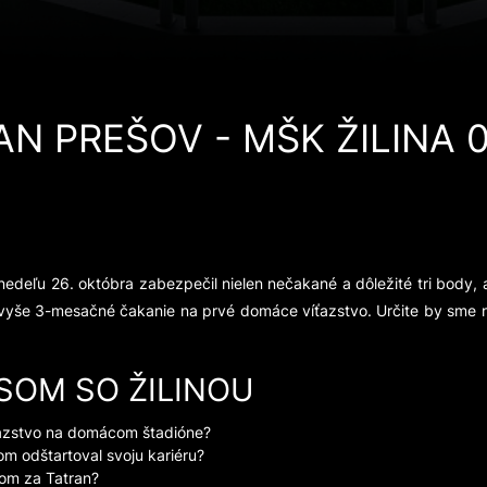
AN PREŠOV - MŠK ŽILINA 0
deľu 26. októbra zabezpečil nielen nečakané a dôležité tri body, 
lo vyše 3-mesačné čakanie na prvé domáce víťazstvo. Určite by sme neb
ASOM SO ŽILINOU
víťazstvo na domácom štadióne?
om odštartoval svoju kariéru?
ólom za Tatran?