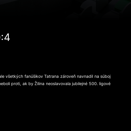
:4
ale všetkých fanúšikov Tatrana zároveň navnadil na súboj
oli proti, ak by Žilina neoslavovala jubilejné 500. ligové