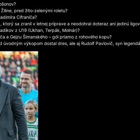
šošonov?
Žiline, pred žlto-zelenými roletu?
adimíra Cifraniča?
, ktorý sa zranil v letnej príprave a neodohral doteraz ani jedinú li
z mladíkov z U19 (Ukhan, Terpák, Molnár)?
oviča a Gejzu Šimanského – gól priamo z rohového kopu?
red úvodným výkopom dostal dres, ale aj Rudolf Pavlovič, syn legen