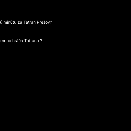
govú minútu za Tatran Prešov?
dárneho hráča Tatrana ?