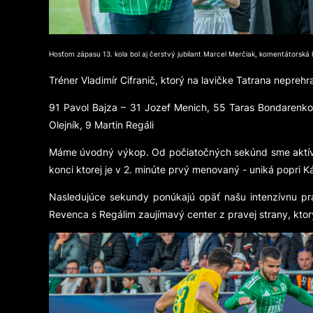
Hosťom zápasu 13. kola bol aj čerstvý jubilant Marcel Merčiak, komentátorská
Tréner Vladimír Cifranič, ktorý na lavičke Tatrana neprehra
91 Pavol Bajza – 31 Jozef Menich, 55 Taras Bondarenko,
Olejník, 9 Martin Regáli
Máme úvodný výkop. Od počiatočných sekúnd sme aktívni 
konci ktorej je v 2. minúte prvý menovaný - uniká popri K
Nasledujúce sekundy ponúkajú opäť našu intenzívnu prá
Revenca s Regálim zaujímavý center z pravej strany, kto