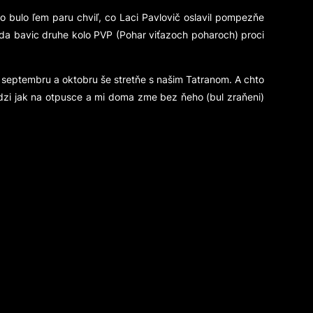
 to bulo ľem paru chviľ, co Laci Pavlovič oslavil pompezňe
teda bavic druhe kolo PVP (Pohar viťazoch poharoch) proci
 septembru a oktobru še stretňe s našim Tatranom. A chto
Ľudzi jak na otpusce a mi doma zme bez ňeho (bul zraňeni)