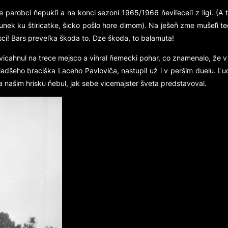
e parobci ňepukľi a na konci sezoni 1965/1966 ňeviľeceľi z ligi. (A
runek ku štiricatke, šicko pošlo hore dimom). Na ješeň zme mušeľi 
ci! Bars preveľka škoda to. Dze škoda, to balamuta!
vicahnul na trece mejsco a vihral ňemecki pohar, co znamenalo, že v
a mladšeho braciška Laceho Pavloviča, nastupil už i v peršim duelu. 
 našim hrisku ňebul, jak sebe vicemajster šveta predstavoval.