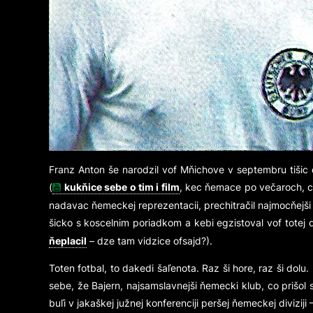
Franz Anton še narodzil vof Mňichove v septembru tišic 
(
kukňice sebe o tim i film
, kec ňemace po večaroch, co 
nadavac ňemeckej reprezentacii, prechitračil najmocňejš
šicko s koscelnim poriadkom a kebi egzistoval vof totej
ňeplacil
– dze tam vidzice ofsajd?).
Toten fotbal, to dakedi šaľenota. Raz ši hore, raz ši dolu
sebe, že Bajern, najsamslavnejši ňemecki klub, co priš
buľi v jakaškej južnej konferenciji peršej ňemeckej diviziji