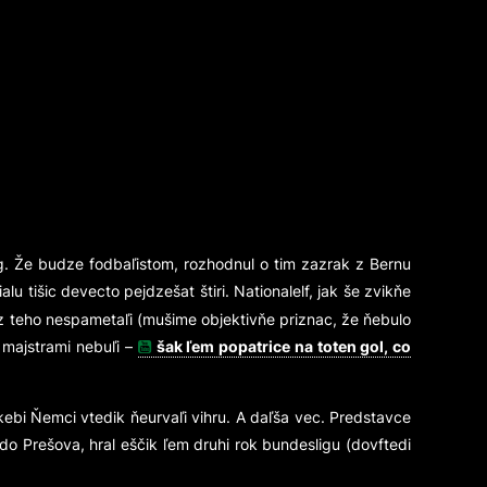
ng. Že budze fodbaľistom, rozhodnul o tim zazrak z Bernu
u tišic devecto pejdzešat štiri. Nationalelf, jak še zvikňe
z teho nespametaľi (mušime objektivňe priznac, že ňebulo
 majstrami nebuľi –
šak ľem popatrice na toten gol, co
, kebi Ňemci vtedik ňeurvaľi vihru. A daľša vec. Predstavce
 Prešova, hral eščik ľem druhi rok bundesligu (dovftedi