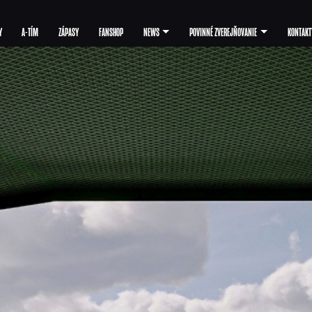
Y
A-TÍM
ZÁPASY
FANSHOP
NEWS
POVINNÉ ZVEREJŇOVANIE
KONTAKT