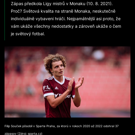
Zápas předkola Ligy mistrů v Monaku (10. 8. 2021).
Proč? Světová kvalita na straně Monaka, neskutečně
individuálně vybaveni hráči. Nejpamátnější asi proto, že
vám ukáže všechny nedostatky a zároveň ukáže o čem
je světový fotbal.
Filip Souček pôsobil v Sparte Praha, za ktorú v rokoch 2020 až 2022 odohral 37
zápasov (Zdroj: sparta.cz)