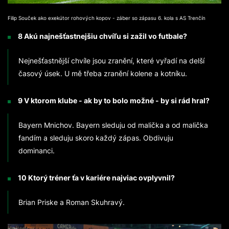
Filip Souček ako exekútor rohových kopov - záber so zápasu 6. kola s AS Trenčín
8 Akú najnešťastnejšiu chvíľu si zažil vo futbale?
Nejnešťastnější chvíle jsou zranění, které vyřadí na delší
časový úsek. U mě třeba zranění kolene a kotníku.
9 V ktorom klube - ak by to bolo možné - by si rád hral?
Bayern Mnichov. Bayern sleduju od malička a od malička
fandím a sleduju skoro každý zápas. Obdivuju
dominanci.
10 Ktorý tréner ťa v kariére najviac ovplyvnil?
Brian Priske a Roman Skuhravý.