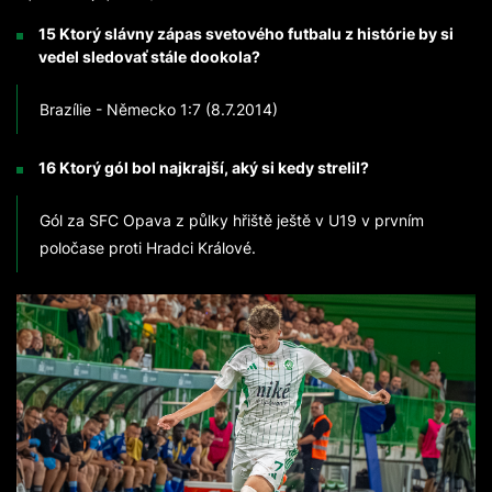
15 Ktorý slávny zápas svetového futbalu z histórie by si
vedel sledovať stále dookola?
Brazílie - Německo 1:7 (8.7.2014)
16 Ktorý gól bol najkrajší, aký si kedy strelil?
Gól za SFC Opava z půlky hřiště ještě v U19 v prvním
poločase proti Hradci Králové.