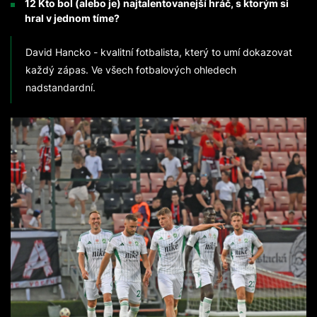
12 Kto bol (alebo je) najtalentovanejší hráč, s ktorým si
hral v jednom tíme?
David Hancko - kvalitní fotbalista, který to umí dokazovat
každý zápas. Ve všech fotbalových ohledech
nadstandardní.