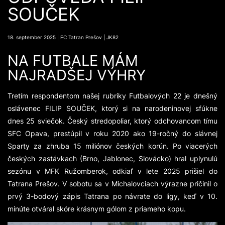
SOUČEK
18. september 2025 | FC Tatran Prešov | JK82
NA FUTBALE MÁM
NAJRADŠEJ VÝHRY
Tretím respondentom našej rubriky Futbalových 22 je dnešný
oslávenec FILIP SOUČEK, ktorý si na narodeninovej sfúkne
dnes 25 sviečok. Český stredopoliar, ktorý odchovancom tímu
SFC Opava, prestúpil v roku 2020 ako 19-ročný do slávnej
Sparty za zhruba 15 miliónov českých korún. Po viacerých
českých zastávkach (Brno, Jablonec, Slovácko) hral uplynulú
sezónu v MFK Ružomberok, odkiaľ v lete 2025 prišiel do
Tatrana Prešov. V sobotu sa v Michalovciach výrazne pričinil o
prvý 3-bodový zápis Tatrana po návrate do ligy, keď v 10.
minúte otváral skóre krásnym gólom z priameho kopu.