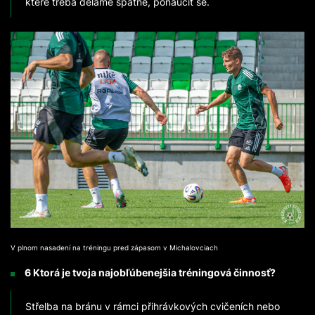
které třeba děláme špatně, ponaučit se.
V plnom nasadení na tréningu pred zápasom v Michalovciach
6 Ktorá je tvoja najobľúbenejšia tréningová činnosť?
Střelba na bránu v rámci přihrávkových cvičeních nebo