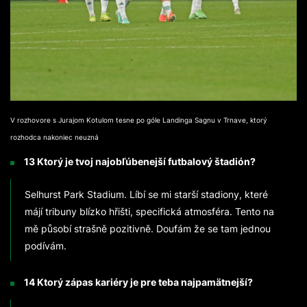
V rozhovore s Jurajom Kotulom tesne po góle Landinga Sagnu v Trnave, ktorý
rozhodca nakoniec neuzná
13 Ktorý je tvoj najobľúbenejší futbalový štadión?
Selhurst Park Stadium. Líbí se mi starší stadiony, které
májí tribuny blízko hřišti, specifická atmosféra. Tento na
mě působí strašně pozitivně. Doufám že se tam jednou
podívám.
14 Ktorý zápas kariéry je pre teba najpamätnejší?