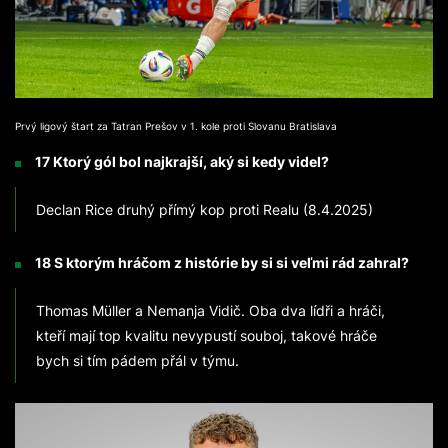
Prvý ligový štart za Tatran Prešov v 1. kole proti Slovanu Bratislava
17 Ktorý gól bol najkrajší, aký si kedy videl?
Declan Rice druhý přímý kop proti Realu (8.4.2025)
18 S ktorým hráčom z histórie by si si veľmi rád zahral?
Thomas Müller a Nemanja Vidič. Oba dva lídři a hráči,
kteří mají top kvalitu nevypustí souboj, takové hráče
bych si tím pádem přál v týmu.