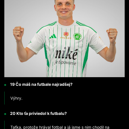
19 Čo máš na futbale najradšej?
Výhry.
20 Kto ťa priviedol k futbalu?
Taťka, protože hrával fotbal a já jsme s nim chodil na