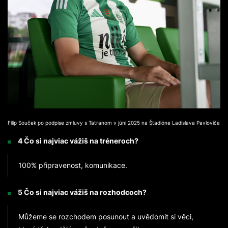
Filip Souček po podpise zmluvy s Tatranom v júni 2025 na Štadióne Ladislava Pavloviča
4 Čo si najviac vážiš na tréneroch?
100% připravenost, komunikace.
5 Čo si najviac vážiš na rozhodcoch?
Můžeme se rozchodem posunout a uvědomit si věci,