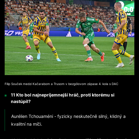
Filip Souček medzi Kačarabom a Trusom v bezgólovom zápase 4. kola s DAC
11 Kto bol najnepríjemnejší hráč, proti ktorému si
nastúpil?
Aurélien Tchouaméni - fyzicky neskutečně silný, klidný a
kvalitní na míči.