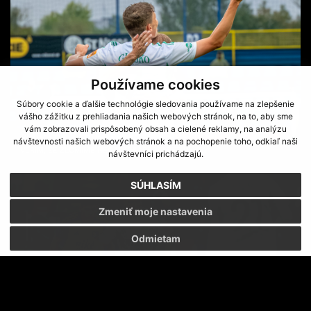
Používame cookies
Súbory cookie a ďalšie technológie sledovania používame na zlepšenie
vášho zážitku z prehliadania našich webových stránok, na to, aby sme
vám zobrazovali prispôsobený obsah a cielené reklamy, na analýzu
SKRUMÁŽ V PÄŤKE S FILIPOM SOUČEKOM
návštevnosti našich webových stránok a na pochopenie toho, odkiaľ naši
VERÍM, ŽE ZLOMÍME NEGATÍVNU SÉRIU BEZ VÝHRY
návštevníci prichádzajú.
SÚHLASÍM
Zmeniť moje nastavenia
Odmietam