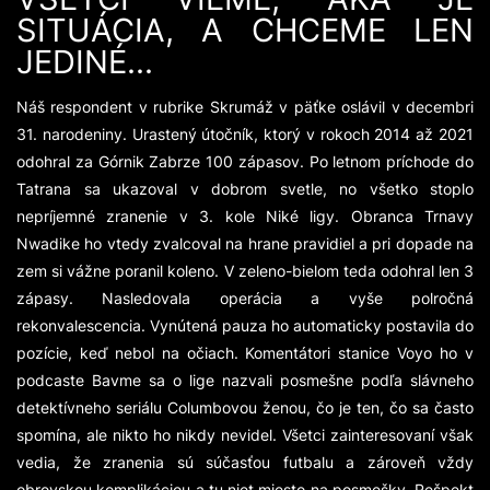
SITUÁCIA, A CHCEME LEN
JEDINÉ...
Náš respondent v rubrike Skrumáž v päťke oslávil v decembri
31. narodeniny. Urastený útočník, ktorý v rokoch 2014 až 2021
odohral za Górnik Zabrze 100 zápasov. Po letnom príchode do
Tatrana sa ukazoval v dobrom svetle, no všetko stoplo
nepríjemné zranenie v 3. kole Niké ligy. Obranca Trnavy
Nwadike ho vtedy zvalcoval na hrane pravidiel a pri dopade na
zem si vážne poranil koleno. V zeleno-bielom teda odohral len 3
zápasy. Nasledovala operácia a vyše polročná
rekonvalescencia. Vynútená pauza ho automaticky postavila do
pozície, keď nebol na očiach. Komentátori stanice Voyo ho v
podcaste Bavme sa o lige nazvali posmešne podľa slávneho
detektívneho seriálu Columbovou ženou, čo je ten, čo sa často
spomína, ale nikto ho nikdy nevidel. Všetci zainteresovaní však
vedia, že zranenia sú súčasťou futbalu a zároveň vždy
obrovskou komplikáciou a tu niet miesto na posmešky. Rešpekt