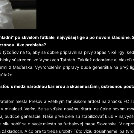
„hladní“ po skvelom futbale, najvyššej lige a po novom štadióne
sezónou. Ako prebieha?
ť 6 týždňov na to, aby sa dobre pripravili na prvý zápas Niké ligy, k
 bloky sústredení vo Vysokých Tatrách. Taktiež odohráme aj niekoľk
ermi z Maďarska. Vyvrcholením prípravy bude generálka na prvý lig
 súťaže.
sťou s medzinárodnou kariérou a skúsenosťami, ústrednou posta
vateľom mesta Prešov a všetkým fanúšikom hrdosť na značku FC Ta
v minulosti. Verím, že sa vďaka novému štartu na úplne novom mode
j budúce generácie. Naše prvé ciele sú stabilizovať klub v najvyšše
 silu pobiť sa o svoje miesto na futbalovej mape Slovenska. V nepo
 základoch. A čo pre to treba urobiť? Túto víziu dosiahneme iba tv