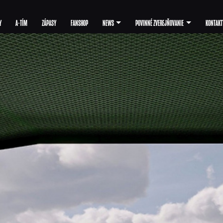
Y
A-TÍM
ZÁPASY
FANSHOP
NEWS
POVINNÉ ZVEREJŇOVANIE
KONTAKT