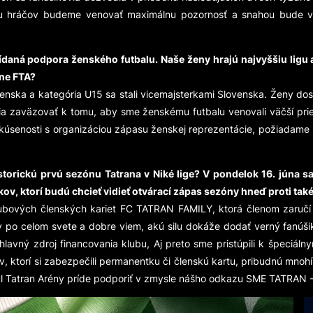
eru hráčov budeme venovať maximálnu pozornosť a snahou bude 
daná podpora ženského futbalu. Naše ženy hrajú najvyššiu ligu a v
ne FTA?
nska a kategória U15 sa stali vicemajsterkami Slovenska. Ženy dosia
sia zaväzovať k tomu, aby sme ženskému futbalu venovali väčší pries
skúsenosti s organizáciou zápasu ženskej reprezentácie, požiadame 
orickú prvú sezónu Tatrana v Niké lige? V pondelok 16. júna s
ov, ktorí budú chcieť vidieť otvárací zápas sezóny hneď proti tak
klubových členských kariet FC TATRAN FAMILY, ktorá členom zaru
y po celom svete a dobre viem, akú silu dokáže dodať verný fanúš
avný zdroj financovania klubu, Aj preto sme pristúpili k špeciá
kov, ktorí si zabezpečili permanentku či členskú kartu, pribudnú mno
bal Tatran Arény príde podporiť v zmysle nášho odkazu SME TATRAN 