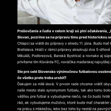
Prešovčania a ľudia v celom kraji sú plní očakávania, 
Slovan, pozrime sa na prípravu tímu pred historickou 
Chlapci sa vrátili do prípravy v stredu 11. júna. Budú ma
Bratislava. Hráči v rámci prípravy absolvujú dva 5-dňové
Mikuláš, Podbrezová, Banská Bystrica) a rovnako aj súp
privítame tím Kisvárda FC, nováčika maďarskej najvyššej
Ste pre celé Slovensko výnimočnou futbalovou osobno
čo všetko preto treba urobiť?
Ďakujem za milé slová. V prvom rade chceme vrátiť oby
naše mesto stalo synonymom futbalu, tak ako tomu bolo 
vášňou pre futbal a vybudujeme niečo, na čo budú hrdé a
rád, ak vybudujeme mužstvo, ktoré bude mať charakter a
na prácu s mládežou, lebo bez toho by nestál na pevných