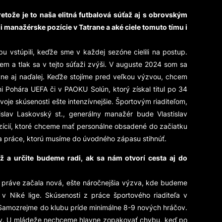
retože je to naša elitná futbalová súťaž aj s obrovským
 manažérske pozície v Tatrane a aké ciele tomuto tímu i
vstúpili, keďže sme v každej sezóne cielili na postup.
em a tlak sa v tejto súťaži zvýši. V auguste 2024 som sa
ne aj naďalej. Keďže stojíme pred veľkou výzvou, chcem
i Pohára UEFA či v PAOKU Solún, ktorý získal titul po 34
je skúsenosti ešte intenzívnejšie. Športovým riaditeľom,
slav Laskovský st., generálny manažér bude Vlastislav
zícií, ktoré chceme mať personálne obsadené do začiatku
a práce, ktorú musíme do úvodného zápasu stihnúť.
 a určite budeme radi, ak sa nám otvorí cesta aj do
a práve začala nová, ešte náročnejšia výzva, kde budeme
 v Niké lige. Skúsenosti z práce športového riaditeľa v
. Samozrejme do klubu príde minimálne 8-9 nových hráčov.
ňov. U mládeže nechceme hlavne zopakovať chybu, keď po