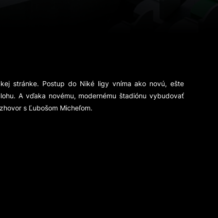
ckej stránke. Postup do Niké ligy vníma ako novú, ešte
jnú úlohu. A vďaka novému, modernému štadiónu vybudovať
 rozhovor s Ľubošom Micheľom.