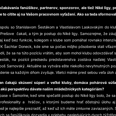
čakávania fanúšikov, partnerov, sponzorov, ale tiež Niké ligy, p
to cítite aj na Vašom pracovnom vyťažení. Ako sa teda sformovali
olu so Stanislavom Šestákom a Vlastislavom Laskovským do klubu 
v Prešove čakali, a tým je postup do Niké ligy. Samozrejme, že záuj
aj keď bez funkcie, kolegom v klube som pomáhal rovnako intenzív
 FK Šachtar Doneck, kde sme sa počas môjho pôsobenia stali víťazm
i, že sa na túto pozíciu vrátim, aby som mohol klubu odovzdávať svo
ák, na pozícii predsedu predstavenstva zostáva naďalej Vlasti
uboš Sarnovský. Aktuálne sa vytvára ešte niekoľko nevyhnutných po
sadenie sa každým dňom zvyšuje. Všetci máme pred sebou veľa úloh 
n čakajú skúsení súperi a veľké kluby, domáca pohárová súťaž
a akú perspektívu dávate našim mládežníckych kategóriám?
se v Šamoríne, keď sme spečatili postup do Niké ligy bolo, že s
rofesionality a hráčov, s ktorými budeme hrať dôstojnú úlohu aj
íl je najlepšie prezradiť, až keď už ich máte zmluvne zaviazaných
ch sa fanúšikovia dozvedia v priebehu nasledujúcich dvoch týžd