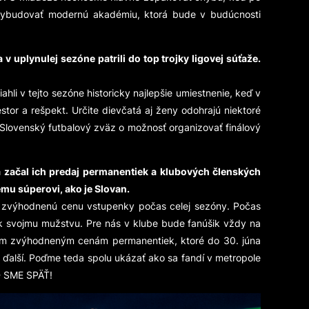
vybudovať modernú akadémiu, ktorá bude v budúcnosti
 uplynulej sezóne patrili do top trojky ligovej súťaže.
hli v tejto sezóne historicky najlepšie umiestnenie, keď v
tor a rešpekt. Určite dievčatá aj ženy odohrajú niektoré
Slovenský futbalový zväz o možnosť organizovať finálový
a začal ich predaj permanentiek a klubových členských
ému súperovi, ako je Slovan.
čí zvýhodnenú cenu vstupenky počas celej sezóny. Počas
ik svojmu mužstvu. Pre nás v klube bude fanúšik vždy na
lnym zvýhodneným cenám permanentiek, ktoré do 30. júna
hí ďalší. Poďme teda spolu ukázať ako sa fandí v metropole
- SME SPÄŤ!