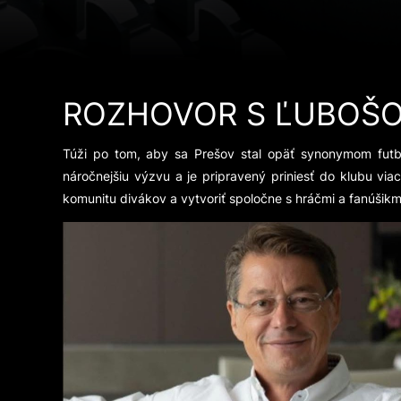
ROZHOVOR S ĽUBOŠ
Túži po tom, aby sa Prešov stal opäť synonymom futbal
náročnejšiu výzvu a je pripravený priniesť do klubu vi
komunitu divákov a vytvoriť spoločne s hráčmi a fanúši