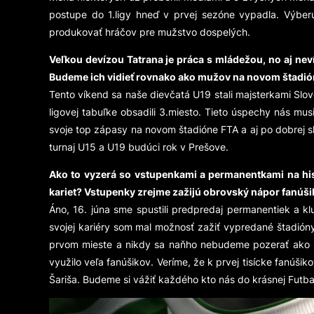
postupe do 1.ligy hneď v prvej sezóne vypadla. Výb
produkovať hráčov pre mužstvo dospelých.
Veľkou devízou Tatrana je práca s mládežou, no aj neví
Budeme ich vidieť rovnako ako mužov na novom štadió
Tento víkend sa naše dievčatá U19 stali majsterkami Slove
ligovej tabuľke obsadili 3.miesto. Tieto úspechy nás mu
svoje top zápasy na novom štadióne FTA a aj po dobrej 
turnaj U15 a U19 budúci rok v Prešove.
Ako to vyzerá so vstupenkami a permanentkami na hist
kariet? Vstupenky zrejme zažijú obrovský nápor fanúšik
Áno, 16. júna sme spustili predpredaj permanentiek a 
svojej kariéry som mal možnosť zažiť vypredané štadión
prvom mieste a nikdy sa naňho nebudeme pozerať ako hl
využilo veľa fanúšikov. Veríme, že k prvej tisícke fanúši
Šariša. Budeme si vážiť každého kto nás do krásnej Fut