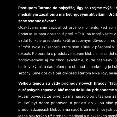
Postupom Tatrana do najvyššej ligy sa zrejme zvýšili o
mediálnym zásahom a marketingovými aktivitami. Určite 
sebe osobne dávate?
Očakávania sme zažívali od prvého momentu, keď som sp
Podarilo sa nám dosiahnuť prvý míľnik, na ktorý všetci 
vzdal funkcie prezidenta kvôli pracovným dôvodom, no 
zúročiť svoje skúsenosti, ktoré som získal v pôsobení v
rokoch. Po porade s predstavenstvom klubu sme sa dohodl
zodpovedným aj za chod akadémie, bude Stanislav Šest
Laskovský ml. a riaditeľom pre obchod a marketing je Ľ
sezóny. Sme doslova pár dní pred štartom Niké ligy, na
Veľkou témou sú vždy príchody nových hráčov, Tatra
európskych zápasov. Aké mená do klubu pritiahneme 
Musím povedať, že prvé, čo ma napadlo po víťaznom zápa
musieť byť dobre pripravení a priniesť do klubu viac p
predchádzajúcich kluboch ma naučili, že mená nových pos
Mená niektorých už prebehli médiami a o zvyšných mená