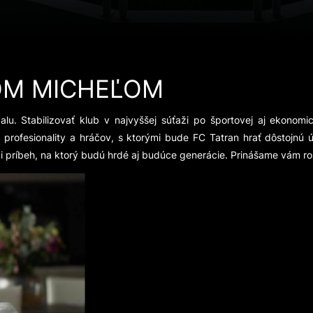
OM MICHEĽOM
u. Stabilizovať klub v najvyššej súťaži po športovej aj ekonomi
ac profesionality a hráčov, s ktorými bude FC Tatran hrať dôsto
kmi príbeh, na ktorý budú hrdé aj budúce generácie. Prinášame vám