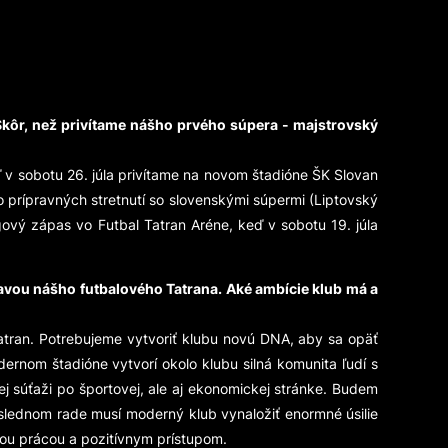
. Skôr, než privítame nášho prvého súpera - majstrovský
eď v sobotu 26. júla privítame na novom štadióne ŠK Slovan
o prípravných stretnutí so slovenskými súpermi (Liptovský
ový zápas vo Futbal Tatran Aréne, keď v sobotu 19. júla
vou nášho futbalového Tatrana. Aké ambície klub má a
tran. Potrebujeme vytvoriť klubu novú DNA, aby sa opäť
rnom štadióne vytvorí okolo klubu silná komunita ľudí s
j súťaži po športovej, ale aj ekonomickej stránke. Budem
slednom rade musí moderný klub vynaložiť enormné úsilie
rdou prácou a pozitívnym prístupom.