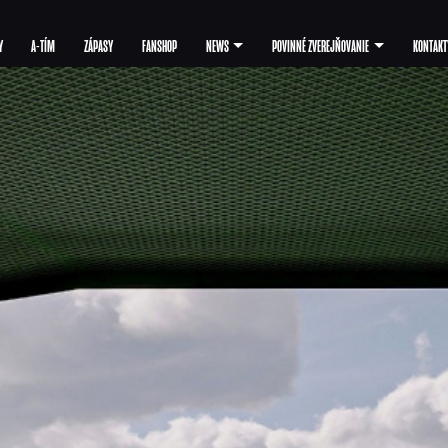
Y
A-TÍM
ZÁPASY
FANSHOP
NEWS
POVINNÉ ZVEREJŇOVANIE
KONTAKT