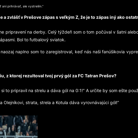
ni prihrávať, ale vystrelím."
e a zvlášť v Prešove zápas s veľkým Z, že je to zápas iný ako osta
 sme pripravení na derby. Celý týždeň som o tom počúval v šatni ale
ápasmi. Bol to futbalový sviatok.
le naozaj naplno som to zaregistroval, keď nás naši fanúšikovia vypr
u, z ktorej rezultoval tvoj prvý gól za FC Tatran Prešov?
 si to pripravil na strelu a dáva gól na 0:1!" A určite by som ešte pou
 Olejníkovi, strata, strela a Kotula dáva vyrovnávajúci gól!“