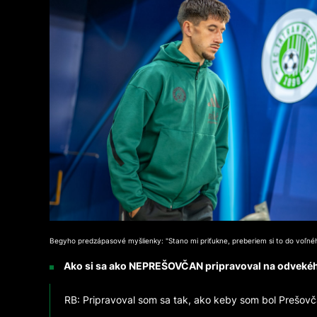
Begyho predzápasové myšlienky: "Stano mi priťukne, preberiem si to do voľné
Ako si sa ako NEPREŠOVČAN pripravoval na odvekéh
RB: Pripravoval som sa tak, ako keby som bol Prešovč