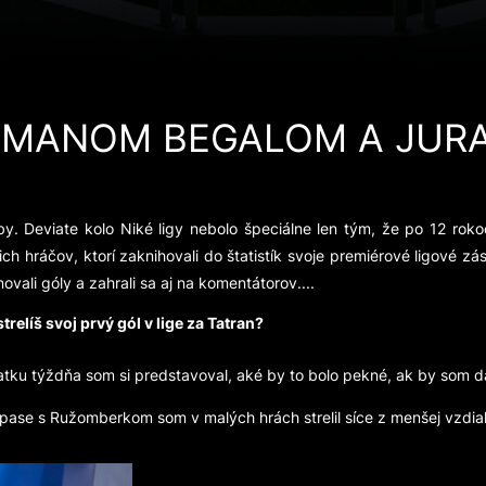
OMANOM BEGALOM A JUR
. Deviate kolo Niké ligy nebolo špeciálne len tým, že po 12 roko
našich hráčov, ktorí zaknihovali do štatistík svoje premiérové lig
ovali góly a zahrali sa aj na komentátorov....
relíš svoj prvý gól v lige za Tatran?
ku týždňa som si predstavoval, aké by to bolo pekné, ak by som dal
pase s Ružomberkom som v malých hrách strelil síce z menšej vzdial