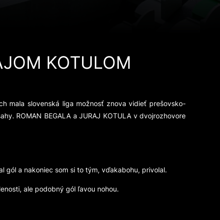
AJOM KOTULOM
ch mala slovenská liga možnosť znova vidieť prešovsko-
ové zásahy. ROMAN BEGALA a JURAJ KOTULA v dvojrozhovore
 gól a nakoniec som si to tým, vďakabohu, privolal.
enosti, ale podobný gól ľavou nohou.