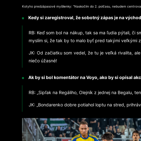
Kotyho predzápasové myšlienky: "Naskočím do 2. polčasu, nebudem centrovať a
Kedy si zaregistroval, že sobotný zápas je na východ
RB: ⁠Keď som bol na nákup, tak sa ma ľudia pýtali, či
myslím si, že tak by to malo byť pred takými veľkými z
JK: Od začiatku som vedel, že tu je veľká rivalita, a
niečo úžasné!
Ak by si bol komentátor na Voyo, ako by si opísal akci
RB: ⁠„Sipľak na Regáliho, Olejník z jednej na Begalu, ten
JK: „Bondarenko dobre potiahol loptu na stred, prihráva