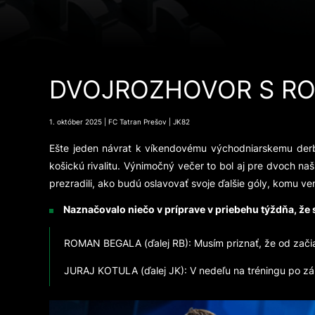
DVOJROZHOVOR S R
1. október 2025 | FC Tatran Prešov | JK82
Ešte jeden návrat k víkendovému východniarskemu derby
košickú rivalitu. Výnimočný večer to bol aj pre dvoch 
prezradili, ako budú oslavovať svoje ďalšie góly, komu ven
Naznačovalo niečo v príprave v priebehu týždňa, že st
ROMAN BEGALA (ďalej RB): Musím priznať, že od začiat
JURAJ KOTULA (ďalej JK): V nedeľu na tréningu po zá