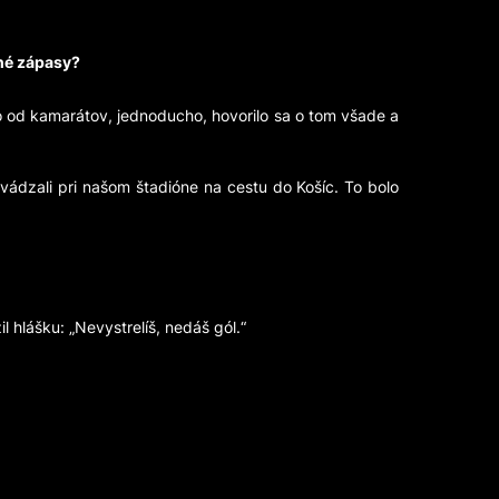
tné zápasy?
bo od kamarátov, jednoducho, hovorilo sa o tom všade a
evádzali pri našom štadióne na cestu do Košíc. To bolo
žil hlášku: „Nevystrelíš, nedáš gól.“