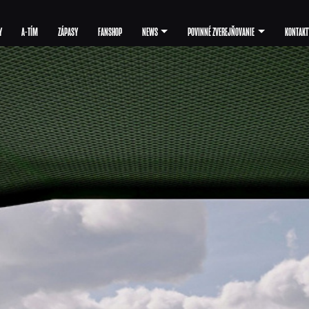
Y
A-TÍM
ZÁPASY
FANSHOP
NEWS
POVINNÉ ZVEREJŇOVANIE
KONTAKT