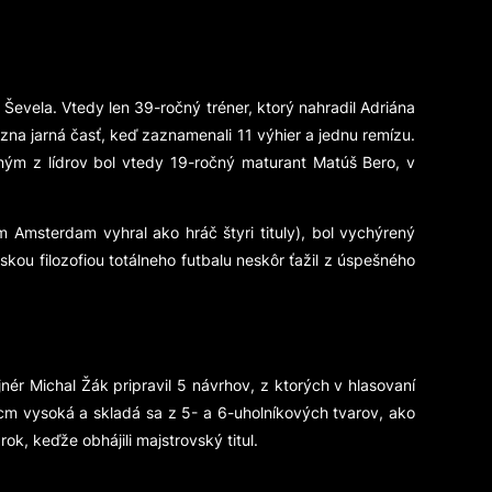
 Ševela. Vtedy len 39-ročný tréner, ktorý nahradil Adriána
mózna jarná časť, keď zaznamenali 11 výhier a jednu remízu.
ným z lídrov bol vtedy 19-ročný maturant Matúš Bero, v
m Amsterdam vyhral ako hráč štyri tituly), bol vychýrený
skou filozofiou totálneho futbalu neskôr ťažil z úspešného
nér Michal Žák pripravil 5 návrhov, z ktorých v hlasovaní
 cm vysoká a skladá sa z 5- a 6-uholníkových tvarov, ako
rok, keďže obhájili majstrovský titul.