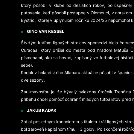
ktorý pôsobil v klube od desiatich rokov, po úspešne
putovanie, keď pôsobil postupne v Olomouci, v nórskom Lil
Bystrici, ktorej v uplynulom ročníku 2024/25 nepomohol k 
GINO VAN KESSEL
Štvrtým kráľom ligových strelcov spomedzi bielo-červen
Curacaa, ktorý prišiel do mesta pod hradom Matúša Čá
písmenami, ako sa hovorí, zapísaný vo futbalovej histór
sebe).
Rodák z holandského Alkmaru aktuálne pôsobí v španielsk
dve sezóny.
Zaujímavosťou je, že bývalý hviezdny útočník Trenčína 
príbehu chcel pomôcť ochrániť mladých futbalistov pred ná
JAKUB KADÁK
Zatiaľ posledným kanonierom s titulom kráľ ligových stre
bol zároveň kapitánom tímu, 13 gólov. Po skončení ročníka