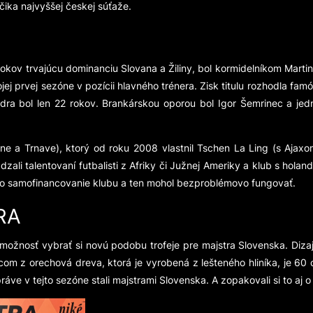
čika najvyššej českej súťaže.
 rokov trvajúcu dominanciu Slovana a Žiliny, bol kormidelníkom Martin
jej prvej sezóne v pozícii hlavného trénera. Zisk titulu rozhodla fa
ra bol len 22 rokov. Brankárskou oporou bol Igor Šemrinec a jed
ne a Trnave), ktorý od roku 2008 vlastnil Tschen La Ling (s Ajaxo
i talentovaní futbalisti z Afriky či Južnej Ameriky a klub s holand
o samofinancovanie klubu a ten mohol bezproblémovo fungovať.
RA
možnosť vybrať si novú podobu trofeje pre majstra Slovenska. Dizaj
com z orechová dreva, ktorá je vyrobená z lešteného hliníka, je 60
ráve v tejto sezóne stali majstrami Slovenska. A zopakovali si to aj o 