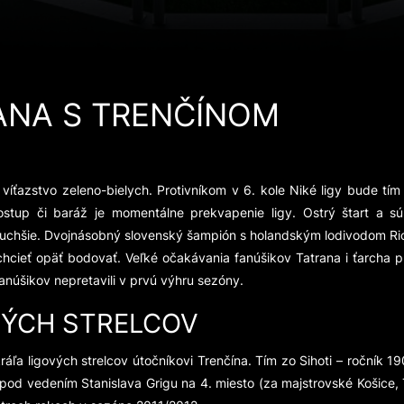
ANA S TRENČÍNOM
ťazstvo zeleno-bielych. Protivníkom v 6. kole Niké ligy bude tí
tup či baráž je momentálne prekvapenie ligy. Ostrý štart a súb
uchšie. Dvojnásobný slovenský šampión s holandským lodivodom R
hcieť opäť bodovať. Veľké očakávania fanúšikov Tatrana i ťarcha pr
anúšikov nepretavili v prvú výhru sezóny.
VÝCH STRELCOV
ráľa ligových strelcov útočníkovi Trenčína. Tím zo Sihoti – ročník 1
 pod vedením Stanislava Grigu na 4. miesto (za majstrovské Košice, T