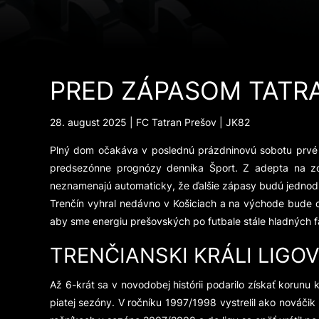
PRED ZÁPASOM TATR
28. august 2025 | FC Tatran Prešov | JK82
Plný dom očakáva v poslednú prázdninovú sobotu prvé ví
predsezónne prognózy denníka Šport. Z adepta na zos
neznamenajú automaticky, že ďalšie zápasy budú jednod
Trenčín vyhral nedávno v Košiciach a na východe bude c
aby sme energiu prešovských po futbale stále hladných f
TRENČIANSKI KRÁLI LIGO
Až 6-krát sa v novodobej histórii podarilo získať korunu k
piatej sezóny. V ročníku 1997/1998 vystrelil ako nováčik