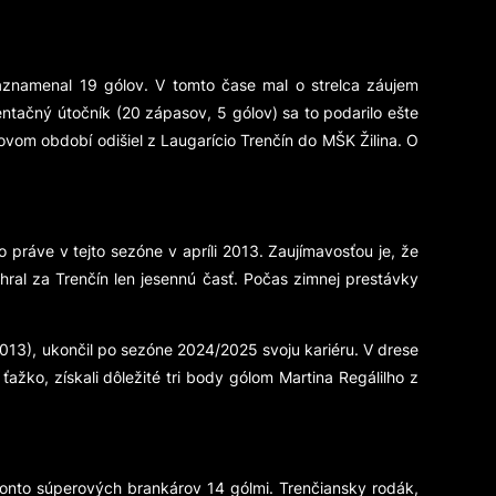
aznamenal 19 gólov. V tomto čase mal o strelca záujem
ntačný útočník (20 zápasov, 5 gólov) sa to podarilo ešte
ovom období odišiel z Laugarício Trenčín do MŠK Žilina. O
práve v tejto sezóne v apríli 2013. Zaujímavosťou je, že
ohral za Trenčín len jesennú časť. Počas zimnej prestávky
013), ukončil po sezóne 2024/2025 svoju kariéru. V drese
ťažko, získali dôležité tri body gólom Martina Regálilho z
konto súperových brankárov 14 gólmi. Trenčiansky rodák,