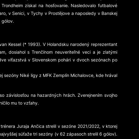
Trondheim získal na hosťovanie. Nasledovalo futbalové
saro, v Senici, v Tychy v Prostějove a naposledy v Banskej
4 gólov.
 van Kessel (* 1993). V Holandsku narodený reprezentant
, dosiahol s Trenčínom neuveriteľné veci a je zlatými
 a dve víťazstvá v Slovenskom pohári v dvoch sezónach po
ej sezóny Niké ligy z MFK Zemplín Michalovce, kde hrával
 so závislosťou na hazardných hrách. Zverejnením svojho
ničilo mu to vzťahy.
rénera Juraja Ančica strelil v sezóne 2021/2022, v ktorej
jvyššej súťaže tri sezóny (v 62 zápasoch strelil 6 gólov).