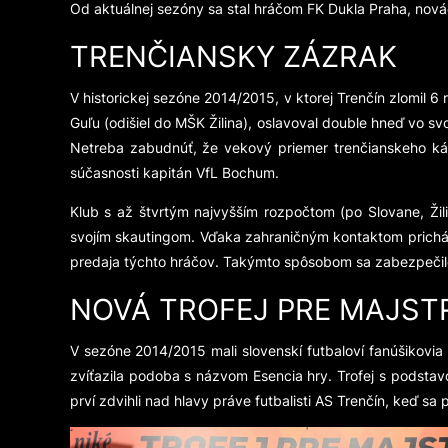
Od aktuálnej sezóny sa stal hráčom FK Dukla Praha, nová
TRENČIANSKY ZÁZRAK
V historickej sezóne 2014/2015, v ktorej Trenčín zlomil 6
Guľu (odišiel do MŠK Žilina), oslavoval double hneď vo svo
Netreba zabudnúť, že vekový priemer trenčianskeho kád
súčasnosti kapitán VfL Bochum.
Klub s až štvrtým najvyšším rozpočtom (po Slovane, Žili
svojím skautingom. Vďaka zahraničným kontaktom prichádzal
predaja týchto hráčov. Takýmto spôsobom sa zabezpečil
NOVÁ TROFEJ PRE MAJST
V sezóne 2014/2015 mali slovenskí futbaloví fanúšikovia 
zvíťazila podoba s názvom Esencia hry. Trofej s podstav
prví zdvihli nad hlavy práve futbalisti AS Trenčín, keď sa p