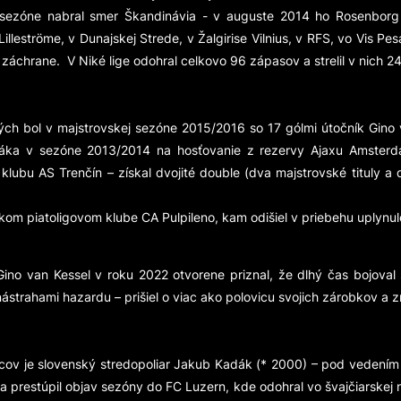
j sezóne nabral smer Škandinávia - v auguste 2014 ho Rosenborg 
leströme, v Dunajskej Strede, v Žalgirise Vilnius, v RFS, vo Vis Pe
záchrane. V Niké lige odohral celkovo 96 zápasov a strelil v nich 2
ých bol v majstrovskej sezóne 2015/2016 so 17 gólmi útočník Gino
ka v sezóne 2013/2014 na hosťovanie z rezervy Ajaxu Amsterdam
ii klubu AS Trenčín – získal dvojité double (dva majstrovské tituly
om piatoligovom klube CA Pulpileno, kam odišiel v priebehu uplynul
Gino van Kessel v roku 2022 otvorene priznal, že dlhý čas bojoval
strahami hazardu – prišiel o viac ako polovicu svojich zárobkov a z
lcov je slovenský stredopoliar Jakub Kadák (* 2000) – pod vedením t
 prestúpil objav sezóny do FC Luzern, kde odohral vo švajčiarskej na