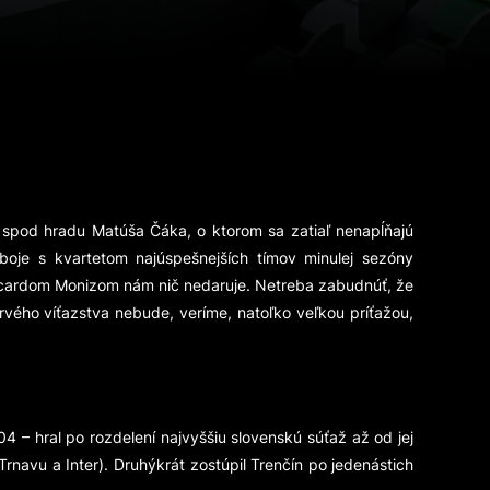
m spod hradu Matúša Čáka, o ktorom sa zatiaľ nenapĺňajú
oje s kvartetom najúspešnejších tímov minulej sezóny
icardom Monizom nám nič nedaruje. Netreba zabudnúť, že
vého víťazstva nebude, veríme, natoľko veľkou príťažou,
904 – hral po rozdelení najvyššiu slovenskú súťaž až od jej
rnavu a Inter). Druhýkrát zostúpil Trenčín po jedenástich