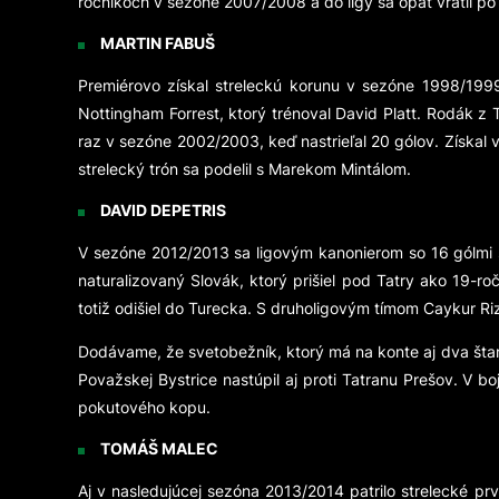
ročníkoch v sezóne 2007/2008 a do ligy sa opäť vrátil p
MARTIN FABUŠ
Premiérovo získal streleckú korunu v sezóne 1998/199
Nottingham Forrest, ktorý trénoval David Platt. Rodák z
raz v sezóne 2002/2003, keď nastrieľal 20 gólov. Získal 
strelecký trón sa podelil s Marekom Mintálom.
DAVID DEPETRIS
V sezóne 2012/2013 sa ligovým kanonierom so 16 gólmi st
naturalizovaný Slovák, ktorý prišiel pod Tatry ako 19-ro
totiž odišiel do Turecka. S druholigovým tímom Caykur Ri
Dodávame, že svetobežník, ktorý má na konte aj dva štar
Považskej Bystrice nastúpil aj proti Tatranu Prešov. V bo
pokutového kopu.
TOMÁŠ MALEC
Aj v nasledujúcej sezóna 2013/2014 patrilo strelecké p