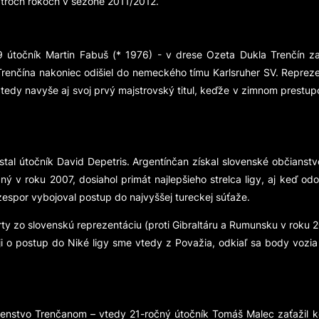
o troch rokoch v sezóne 2011/2012.
9 útočník Martin Fabuš (* 1976) - v drese Ozeta Dukla Trenčín z
 Trenčína nakoniec odišiel do nemeckého tímu Karlsruher SV. Repreze
vtedy navyše aj svoj prvý majstrovský titul, keďže v zimnom prestup
al útočník David Depetris. Argentínčan získal slovenské občianstvo 
čný v roku 2007, dosiahol primát najlepšieho strelca ligy, aj keď od
zespor vybojoval postup do najvyššej tureckej súťaže.
ty zo slovenskú reprezentáciu (proti Gibraltáru a Rumunsku v roku 2
ji o postup do Niké ligy sme vtedy z Považia, odkiaľ sa body vozia 
rvenstvo Trenčanom – vtedy 21-ročný útočník Tomáš Malec zaťažil 