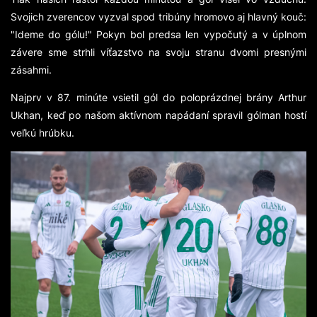
Svojich zverencov vyzval spod tribúny hromovo aj hlavný kouč:
"Ideme do gólu!" Pokyn bol predsa len vypočutý a v úplnom
závere sme strhli víťazstvo na svoju stranu dvomi presnými
zásahmi.
Najprv v 87. minúte vsietil gól do poloprázdnej brány Arthur
Ukhan, keď po našom aktívnom napádaní spravil gólman hostí
veľkú hrúbku.