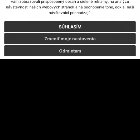
vám zobrazovali prispôsobený obsah a cielené reklamy, na analýzu
návštevnosti našich webových stránok a na pochopenie toho, odkiaľ naši
návštevníci prichádzajú.
SÚHLASÍM
Zmeniť moje nastavenia
MFK RUŽOMBEROK - TATRAN PREŠOV 1:1
Odmietam
JEDEN POLČAS BOL NA TRI BODY MÁLO
FC TATRAN PREŠOV - AS TRENČÍN 0:1