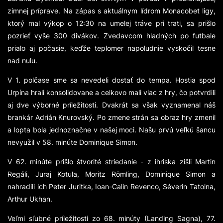
zimnej príprave. Na zápas s aktuálnym lídrom Monacobet ligy,
ktorý mal výkop o 12:30 na umelej tráve pri trati, sa prišlo
pozrieť vyše 300 divákov. Zvedavcom hladných po futbale
prialo aj počasie, keďže teplomer napoludnie vyskočil tesne
nad nulu.
V 1. polčase sme sa nevedeli dostať do tempa. Hostia spod
Urpína hrali konsolidovane a celkovo mali viac z hry, čo potvrdili
aj dve výborné príležitosti. Dvakrát sa však vyznamenal náš
brankár Adrián Knurovský. Po zmene strán sa obraz hry zmenil
a lopta bola jednoznačne v našej moci. Našu prvú veľkú šancu
nevyužil v 58. minúte Dominique Simon.
V 62. minúte prišlo štvorité striedanie - z ihriska zišli Martin
Regáli, Juraj Kotula, Moritz Römling, Dominique Simon a
nahradili ich Peter Juritka, Ioan-Calin Revenco, Séverin Tatolna,
Arthur Ukhan.
Veľmi sľubné príležitosti zo 68. minúty (Landing Sagna), 77.