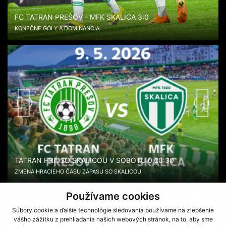
FC TATRAN PREŠOV - MFK SKALICA 3:0
KONEČNE GÓLY A DOMINANCIA
TATRAN HRÁ SO SKALICOU V SOBOTU 0 20:30
ZMENA HRACIEHO ČASU ZÁPASU SO SKALICOU
Používame cookies
Súbory cookie a ďalšie technológie sledovania používame na zlepšenie
vášho zážitku z prehliadania našich webových stránok, na to, aby sme