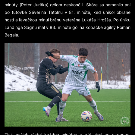
minúty (Peter Juritka) gólom neskončili. Skóre sa nemenilo ani
po tutovke Séverina Tatolnu v 81. minúte, keď unikol obrane
hostí a ľavačkou minul bránu veterána Lukáša Hrošša. Po úniku
Landinga Sagnu mal v 83. minúte gól na kopačke agilný Roman
Begala.
Tlak našich rástol každou minútou a gól visel vo vzduchu.