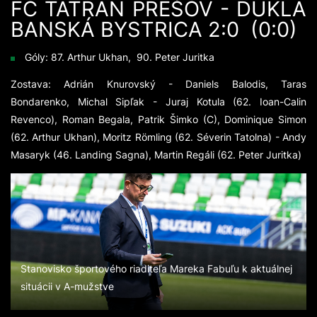
FC TATRAN PREŠOV - DUKLA
BANSKÁ BYSTRICA 2:0 (0:0)
Góly: 87. Arthur Ukhan, 90. Peter Juritka
Zostava: Adrián Knurovský - Daniels Balodis, Taras
Bondarenko, Michal Sipľak - Juraj Kotula (62. Ioan-Calin
Revenco), Roman Begala, Patrik Šimko (C), Dominique Simon
(62. Arthur Ukhan), Moritz Römling (62. Séverin Tatolna) - Andy
Masaryk (46. Landing Sagna), Martin Regáli (62. Peter Juritka)
Stanovisko športového riaditeľa Mareka Fabuľu k aktuálnej
situácii v A-mužstve