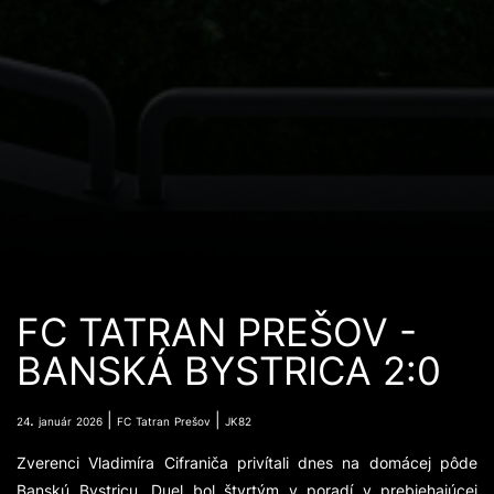
FC TATRAN PREŠOV -
BANSKÁ BYSTRICA 2:0
.
|
|
24
január
2026
FC
Tatran
Prešov
JK82
Zverenci Vladimíra Cifraniča privítali dnes na domácej pôde
Banskú Bystricu. Duel bol štvrtým v poradí v prebiehajúcej