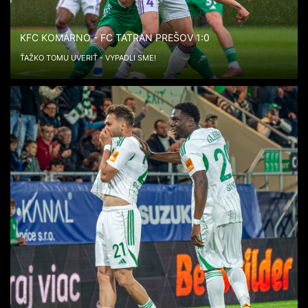
KFC KOMÁRNO - FC TATRAN PREŠOV 1:0
ŤAŽKO TOMU UVERIŤ - VYPADLI SME!