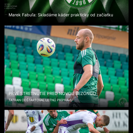
Marek Fabuľa: Skladáme káder prakticky od začiatku
PRVÉ STRETNUTIE PRED NOVOU SEZÓNOU
TATRAN ODŠTARTOVAL LETNÚ PRÍPRAVU