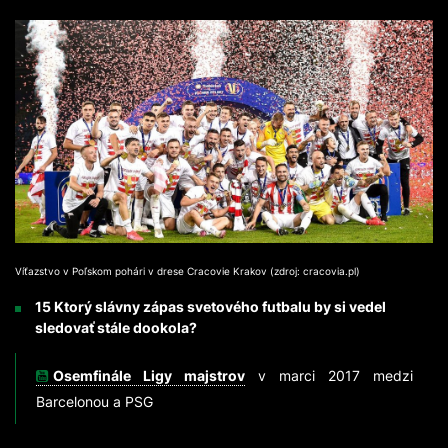
Víťazstvo v Poľskom pohári v drese Cracovie Krakov (zdroj: cracovia.pl)
15 Ktorý slávny zápas svetového futbalu by si vedel
sledovať stále dookola?
Osemfinále Ligy majstrov
v marci 2017 medzi
Barcelonou a PSG