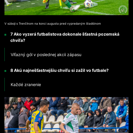
V súboji s Trenčínom na konci augusta pred vypredaným štadiónom
7 Ako vyzerá futbalistova dokonale šťastná pozemská
chvíľa?
Víťazný gól v poslednej akcii zápasu
8 Akú najnešťastnejšiu chvíľu si zažil vo futbale?
Každé zranenie