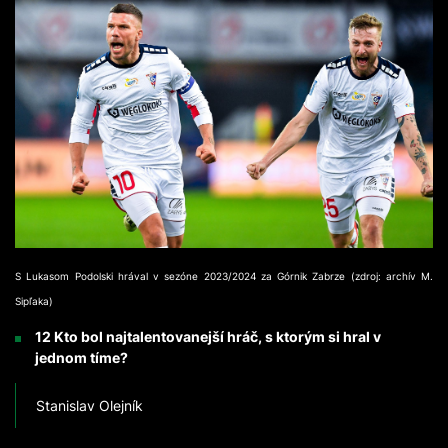
S Lukasom Podolski hrával v sezóne 2023/2024 za Górnik Zabrze (zdroj: archív M.
Sipľaka)
12 Kto bol najtalentovanejší hráč, s ktorým si hral v
jednom tíme?
Stanislav Olejník