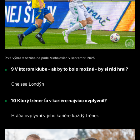
Prvá výhra v sezóne na pôde Michaloviec v septembri 2025
9 V ktorom klube - ak by to bolo možné - by si rád hral?
Chelsea Londýn
10 Ktorý tréner ťa v kariére najviac ovplyvnil?
Hráča ovplyvní v jeho kariére každý tréner.