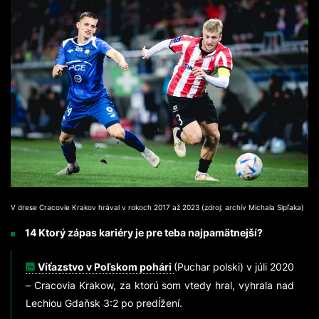
V drese Cracovie Krakov hrával v rokoch 2017 až 2023 (zdroj: archív Michala Sipľaka)
14 Ktorý zápas kariéry je pre teba najpamätnejší?
Víťazstvo v Poľskom pohári
(Puchar polski) v júli 2020
– Cracovia Krakow, za ktorú som vtedy hral, vyhrala nad
Lechiou Gdaňsk 3:2 po predĺžení.