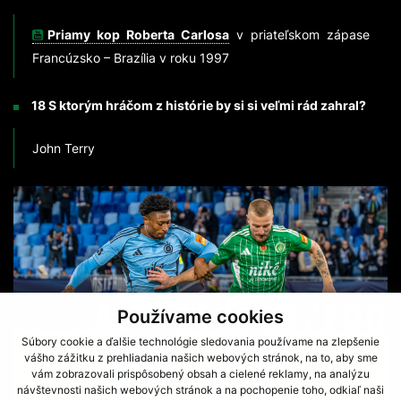
Priamy kop Roberta Carlosa
v priateľskom zápase
Francúzsko – Brazília v roku 1997
18 S ktorým hráčom z histórie by si si veľmi rád zahral?
John Terry
Používame cookies
Súbory cookie a ďalšie technológie sledovania používame na zlepšenie
vášho zážitku z prehliadania našich webových stránok, na to, aby sme
vám zobrazovali prispôsobený obsah a cielené reklamy, na analýzu
návštevnosti našich webových stránok a na pochopenie toho, odkiaľ naši