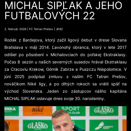
MICHAL SIPĽAK A JEHO
FUTBALOVÝCH 22
2. február 2026 | FC Tatran Prešov | JK82
Rodák z Bardejova, ktorý zažil ligový debut v drese Slovana
Bratislava v máji 2014. Ľavonohý obranca, ktorý v lete 2017
odišiel po pôsobení v Michalovciach do poľskej Ekstraklasy.
Počas 8 sezón u našich severných susedov hrával Ekstraklasu
za Cracoviu Krakow, Górnik Zabrze a Puszczu Niepolomice. V
júni 2025 podpísal zmluvu s naším FC Tatran Prešov,
nováčikom Niké ligy, a po dlhých rokoch sa vrátil späť na
východ Slovenska. Jeden zo zástupcov nášho kapitána
MICHAL SIPĽAK oslavuje dnes svoje 30. narodeniny.