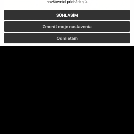
návštevníci prichádzajú.
SÚHLASÍM
V pamätnom zápase na Tehelnom poli na konci októbra
Zmeniť moje nastavenia
19 Čo máš na futbale najradšej?
Odmietam
Že mi dal možnosť poznať ľudí a určite aj to, že ma naučil
disciplíne.
20 Kto ťa priviedol k futbalu?
V mojom prípade platilo, že na futbal stačí lopta a chuť
hrať.