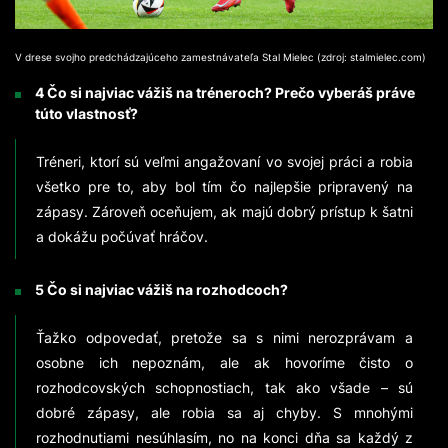
V drese svojho predchádzajúceho zamestnávateľa Stal Mielec (zdroj: stalmielec.com)
4 Čo si najviac vážiš na tréneroch? Prečo vyberáš práve
túto vlastnosť?
Tréneri, ktorí sú veľmi angažovaní vo svojej práci a robia
všetko pre to, aby bol tím čo najlepšie pripravený na
zápasy. Zároveň oceňujem, ak majú dobrý prístup k šatni
a dokážu počúvať hráčov.
5 Čo si najviac vážiš na rozhodcoch?
Ťažko odpovedať, pretože sa s nimi nerozprávam a
osobne ich nepoznám, ale ak hovoríme čisto o
rozhodcovských schopnostiach, tak ako všade – sú
dobré zápasy, ale robia sa aj chyby. S mnohými
rozhodnutiami nesúhlasím, no na konci dňa sa každý z