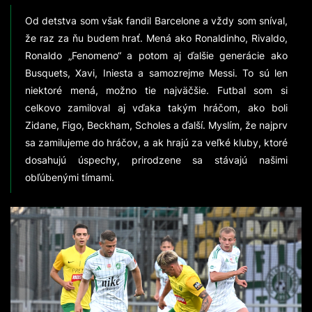
Od detstva som však fandil Barcelone a vždy som sníval,
že raz za ňu budem hrať. Mená ako Ronaldinho, Rivaldo,
Ronaldo „Fenomeno“ a potom aj ďalšie generácie ako
Busquets, Xavi, Iniesta a samozrejme Messi. To sú len
niektoré mená, možno tie najväčšie. Futbal som si
celkovo zamiloval aj vďaka takým hráčom, ako boli
Zidane, Figo, Beckham, Scholes a ďalší. Myslím, že najprv
sa zamilujeme do hráčov, a ak hrajú za veľké kluby, ktoré
dosahujú úspechy, prirodzene sa stávajú našimi
obľúbenými tímami.