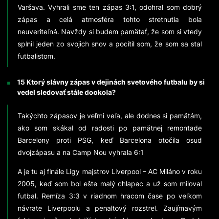
Varšava. Vyhrali sme ten zápas 3:1, odohral som dobrý
zápas a celá atmosféra tohto stretnutia bola
neuveriteľná. Navždy si budem pamätať, že som si vtedy
splnil jeden zo svojich snov a pocítil som, že som sa stal
futbalistom.
15 Ktorý slávny zápas v dejinách svetového futbalu by si
vedel sledovať stále dookola?
Takýchto zápasov je veľmi veľa, ale dodnes si pamätám,
ako som skákal od radosti po pamätnej remontade
Barcelony proti PSG, keď Barcelona otočila osud
dvojzápasu a na Camp Nou vyhrala 6:1
A je tu aj finále Ligy majstrov Liverpool – AC Miláno v roku
2005, keď som bol ešte malý chlapec a už som miloval
futbal. Remíza 3:3 v riadnom hracom čase po veľkom
návrate Liverpoolu a penaltový rozstrel. Zaujímavým