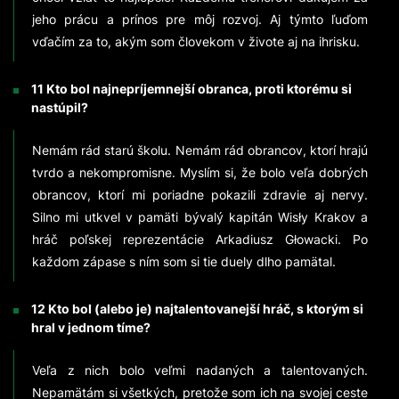
jeho prácu a prínos pre môj rozvoj. Aj týmto ľuďom
vďačím za to, akým som človekom v živote aj na ihrisku.
11 Kto bol najnepríjemnejší obranca, proti ktorému si
nastúpil?
Nemám rád starú školu. Nemám rád obrancov, ktorí hrajú
tvrdo a nekompromisne. Myslím si, že bolo veľa dobrých
obrancov, ktorí mi poriadne pokazili zdravie aj nervy.
Silno mi utkvel v pamäti bývalý kapitán Wisły Krakov a
hráč poľskej reprezentácie Arkadiusz Głowacki. Po
každom zápase s ním som si tie duely dlho pamätal.
12 Kto bol (alebo je) najtalentovanejší hráč, s ktorým si
hral v jednom tíme?
Veľa z nich bolo veľmi nadaných a talentovaných.
Nepamätám si všetkých, pretože som ich na svojej ceste