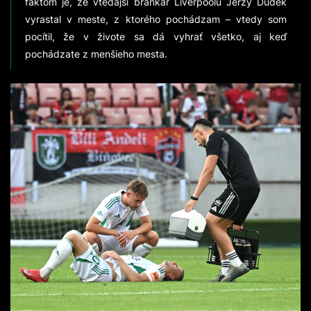
faktom je, že vtedajší brankár Liverpoolu Jerzy Dudek
vyrastal v meste, z ktorého pochádzam – vtedy som
pocítil, že v živote sa dá vyhrať všetko, aj keď
pochádzate z menšieho mesta.