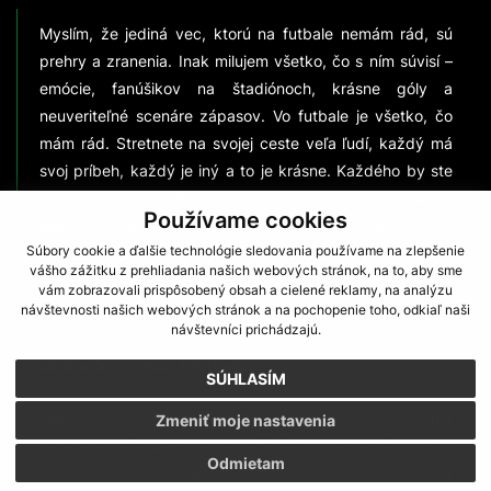
Myslím, že jediná vec, ktorú na futbale nemám rád, sú
prehry a zranenia. Inak milujem všetko, čo s ním súvisí –
emócie, fanúšikov na štadiónoch, krásne góly a
neuveriteľné scenáre zápasov. Vo futbale je všetko, čo
mám rád. Stretnete na svojej ceste veľa ľudí, každý má
svoj príbeh, každý je iný a to je krásne. Každého by ste
chceli spoznať bližšie. Futbal prináša krásne chvíle, ale aj
Používame cookies
momenty smútku. Vždy chceme vyhrať, ale aj vo
chvíľach prehry sa veľa naučíme o sebe a o ostatných.
Súbory cookie a ďalšie technológie sledovania používame na zlepšenie
vášho zážitku z prehliadania našich webových stránok, na to, aby sme
Zažil som vo futbale už veľa rokov a chcem ich stále
vám zobrazovali prispôsobený obsah a cielené reklamy, na analýzu
zažívať viac.
návštevnosti našich webových stránok a na pochopenie toho, odkiaľ naši
návštevníci prichádzajú.
20 Kto ťa priviedol k futbalu?
SÚHLASÍM
Môj prvý tréner a fanúšik bol určite môj otec. On ma
Zmeniť moje nastavenia
nadchol pre futbal, on ma prvýkrát zobral na tréning, on
Odmietam
ma vždy vozil na zápasy, on mi vždy radil, čo sa dá