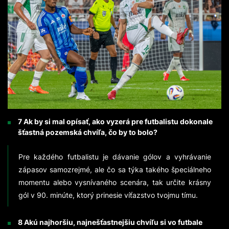
7 Ak by si mal opísať, ako vyzerá pre futbalistu dokonale
šťastná pozemská chvíľa, čo by to bolo?
Pre každého futbalistu je dávanie gólov a vyhrávanie
zápasov samozrejmé, ale čo sa týka takého špeciálneho
momentu alebo vysnívaného scenára, tak určite krásny
gól v 90. minúte, ktorý prinesie víťazstvo tvojmu tímu.
8 Akú najhoršiu, najnešťastnejšiu chvíľu si vo futbale