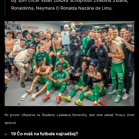
by som chcel vidieť zblízka schopnosti Zinedina Zidana,
Ronaldinha, Neymara či Ronalda Nazária de Limu.
Po prvom víťazstve na Štadióne Ladislava Pavloviča, keď sme zdolali Trnavu (tretí
sprava)
19 Čo máš na futbale najradšej?