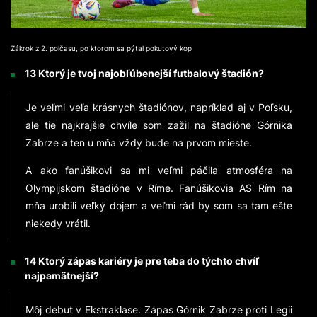
Zákrok z 2. polčasu, po ktorom sa pýtal pokutový kop
13 Ktorý je tvoj najobľúbenejší futbalový štadión?
Je veľmi veľa krásnych štadiónov, napríklad aj v Poľsku,
ale tie najkrajšie chvíle som zažil na štadióne Górnika
Zabrze a ten u mňa vždy bude na prvom mieste.
A ako fanúšikovi sa mi veľmi páčila atmosféra na
Olympijskom štadióne v Ríme. Fanúšikovia AS Rím na
mňa urobili veľký dojem a veľmi rád by som sa tam ešte
niekedy vrátil.
14 Ktorý zápas kariéry je pre teba do týchto chvíľ
najpamätnejší?
Môj debut v Ekstraklase. Zápas Górnik Zabrze proti Legii