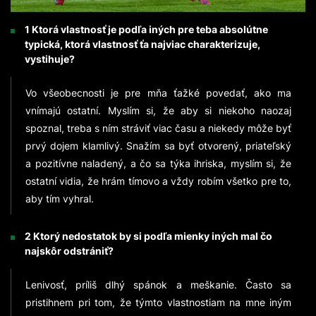
1 Ktorá vlastnosť je podľa iných pre teba absolútne
typická, ktorá vlastnosť ťa najviac charakterizuje,
vystihuje?
Vo všeobecnosti je pre mňa ťažké povedať, ako ma
vnímajú ostatní. Myslím si, že aby si niekoho naozaj
spoznal, treba s ním stráviť viac času a niekedy môže byť
prvý dojem klamlivý. Snažím sa byť otvorený, priateľský
a pozitívne naladený, a čo sa týka ihriska, myslím si, že
ostatní vidia, že hrám tímovo a vždy robím všetko pre to,
aby tím vyhral.
2 Ktorý nedostatok by si podľa mienky iných mal čo
najskôr odstrániť?
Lenivosť, príliš dlhý spánok a meškanie. Často sa
pristihnem pri tom, že týmto vlastnostiam na mne iným