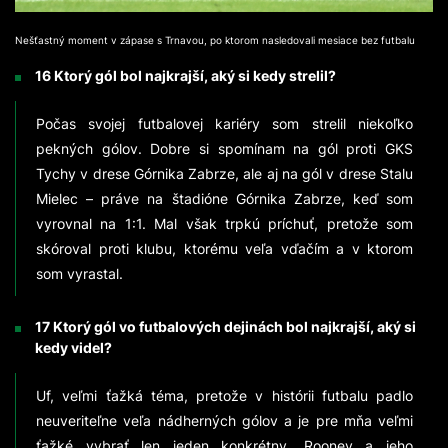
Nešťastný moment v zápase s Trnavou, po ktorom nasledovali mesiace bez futbalu
16 Ktorý gól bol najkrajší, aký si kedy strelil?
Počas svojej futbalovej kariéry som strelil niekoľko
pekných gólov. Dobre si spomínam na gól proti GKS
Tychy v drese Górnika Zabrze, ale aj na gól v drese Stalu
Mielec – práve na štadióne Górnika Zabrze, keď som
vyrovnal na 1:1. Mal však trpkú príchuť, pretože som
skóroval proti klubu, ktorému veľa vďačím a v ktorom
som vyrastal.
17 Ktorý gól vo futbalových dejinách bol najkrajší, aký si
kedy videl?
Uf, veľmi ťažká téma, pretože v histórii futbalu padlo
neuveriteľne veľa nádherných gólov a je pre mňa veľmi
ťažké vybrať len jeden konkrétny. Rooney a jeho