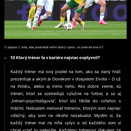
V zápase 2. kola, kde predviedli veľmi dobrý výkon, no prehrali sme 0:1
10 Ktorý tréner ťa v kariére najviac ovplyvnil?
Každý tréner má svoj podiel na tom, ako sa daný hráč
prezentuje a akým je človekom v dospelom živote – či už
na ihrisku, alebo aj mimo neho. Ako dobre vieme, sú
tréneri, ktorí sa sústreďujú výlučne na futbal, a sú aj
„tréneri–psychológovia“, ktorí idú hlbšie do vzťahov s
hráčmi. Nebudem menovať trénerov, ktorým som najviac
vďačný, aby som na nikoho nezabudol. Myslím si, že
každý tréner mal na mňa vplyv a od každého som si
chcel vziať to najlepšie. Každému trénerovi ďakujem za