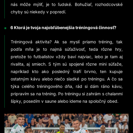
nás môže mýliť, je to ľudské. Bohužiaľ, rozhodcovské
chyby sú niekedy v popredí.
6 Ktorá je tvoja najobľúbenejšia tréningová činnosť?
Tréningová aktivita? Ak sa myslí priamo tréning, tak
podľa mňa je to najmä súťaživosť, teda rôzne hry,
pretože to futbalistov vždy baví najviac, lebo je tam aj
rivalita, aj smiech. S tým sú spojené rôzne mini súťaže,
napríklad kto ako posledný trafí brvno, ten kupuje
ostatným kávu alebo niečo sladké po tréningu. A čo sa
týka celého tréningového dňa, rád si dám ráno kávu,
pripravím sa na tréning. Po tréningu si zahrám s chalanmi
šípky, posedím v saune alebo ideme na spoločný obed.