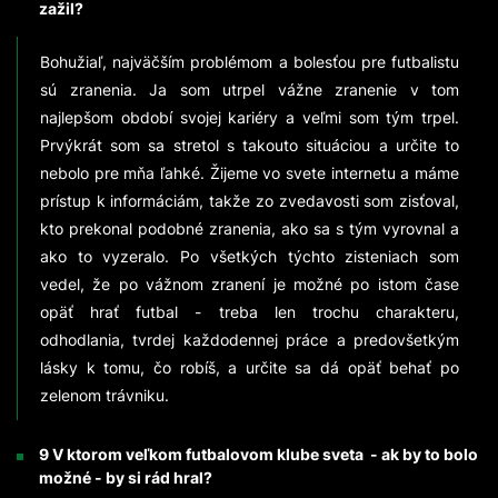
zažil?
Bohužiaľ, najväčším problémom a bolesťou pre futbalistu
sú zranenia. Ja som utrpel vážne zranenie v tom
najlepšom období svojej kariéry a veľmi som tým trpel.
Prvýkrát som sa stretol s takouto situáciou a určite to
nebolo pre mňa ľahké. Žijeme vo svete internetu a máme
prístup k informáciám, takže zo zvedavosti som zisťoval,
kto prekonal podobné zranenia, ako sa s tým vyrovnal a
ako to vyzeralo. Po všetkých týchto zisteniach som
vedel, že po vážnom zranení je možné po istom čase
opäť hrať futbal - treba len trochu charakteru,
odhodlania, tvrdej každodennej práce a predovšetkým
lásky k tomu, čo robíš, a určite sa dá opäť behať po
zelenom trávniku.
9 V ktorom veľkom futbalovom klube sveta - ak by to bolo
možné - by si rád hral?