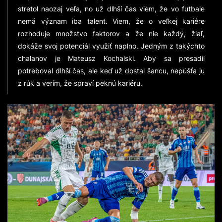
stretol naozaj veľa, no už dlhší čas viem, že vo futbale
nemá význam iba talent. Viem, že o veľkej kariére
rozhoduje množstvo faktorov a že nie každý, žiaľ,
dokáže svoj potenciál využiť naplno. Jedným z takýchto
chalanov je Mateusz Kochalski. Aby sa presadil
potreboval dlhší čas, ale keď už dostal šancu, nepúšťa ju
z rúk a verím, že spraví peknú kariéru.