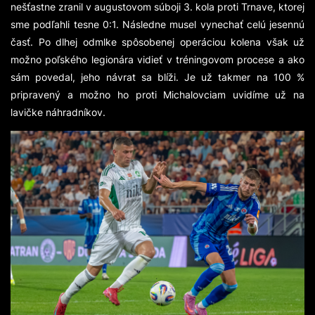
nešťastne zranil v augustovom súboji 3. kola proti Trnave, ktorej
sme podľahli tesne 0:1. Následne musel vynechať celú jesennú
časť. Po dlhej odmlke spôsobenej operáciou kolena však už
možno poľského legionára vidieť v tréningovom procese a ako
sám povedal, jeho návrat sa blíži. Je už takmer na 100 %
pripravený a možno ho proti Michalovciam uvidíme už na
lavičke náhradníkov.