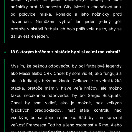
nožničky proti Manchestru City. Messi a jeho sólový únik
od polovice ihriska. Ronaldo a jeho nožničky proti
Juventusu. Nemôžem vybrať len jeden jediný gól,
pretože v histórii futbalu ich bolo príliš veľa na to, aby sa
dal uviesť len jeden.
18 S ktorým hráčom z histórie by si si veľmi rád zahral?
Myslím, že bežnou odpoveďou by boli futbalové legendy
ako Messi alebo CR7. Chcel by som vidieť, ako fungujú a
akí sú ľudia aj v bežnom živote. Celkovo je to veľmi ťažká
otázka, pretože mám v hlave veľa hráčov, ale možno
takou nečakanou odpoveďou by bol Sergio Busquets.
Chcel by som vidieť, ako je možné, bez veľkých
fyzických predpokladov, mať stále kontrolu nad
všetkým, čo sa deje na ihrisku. Rád by som spoznal
veľkosť Francesca Tottiho a jeho osobnosť v Ríme. Alebo