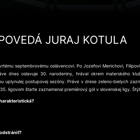
POVEDÁ JURAJ KOTULA
štvrtému septembrovému oslávencovi. Po Jozefovi Menichovi, Filipov
práve dnes oslavuje 30. narodeniny, hrával okrem materského k
ou uplynulej postupovej sezóny. Práve v drese zeleno-bielych zazna
135. ligovom štarte zaznamenal premiérový gól v slovenskej ligy. Št
charakteristická?
 odstrániť?