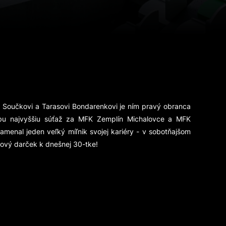
i Součkovi a Tarasovi Bondarenkovi je ním pravý obranca
lubu najvyššiu súťaž za MFK Zemplín Michalovce a MFK
menal jeden veľký míľnik svojej kariéry - v sobotňajšom
ýlový darček k dnešnej 30-tke!