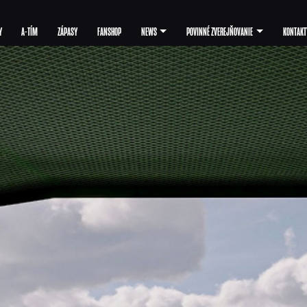
Y
A-TÍM
ZÁPASY
FANSHOP
NEWS
POVINNÉ ZVEREJŇOVANIE
KONTAKT