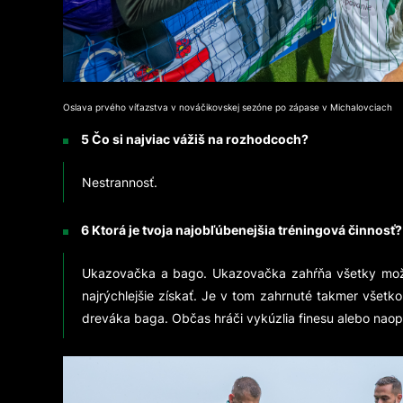
Oslava prvého víťazstva v nováčikovskej sezóne po zápase v Michalovciach
5 Čo si najviac vážiš na rozhodcoch?
Nestrannosť.
6 Ktorá je tvoja najobľúbenejšia tréningová činnosť
Ukazovačka a bago. Ukazovačka zahŕňa všetky možné 
najrýchlejšie získať. Je v tom zahrnuté takmer všetk
dreváka baga. Občas hráči vykúzlia finesu alebo naop