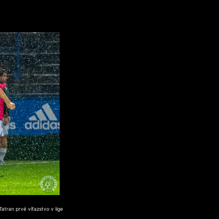
atran prvé víťazstvo v lige