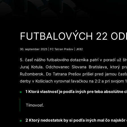
FUTBALOVÝCH 22 OD
30. september 2025 | FC Tatran Prešov | JK82
5. časť nášho futbalového dotazníka patrí v poradí už 
Juraj Kotula. Odchovanec Slovana Bratislava, ktorý 
Ružomberok. Do Tatrana Prešov prišiel pred jarnou časť
derby v Košiciach vyrovnal ľavačkou na 2:2 a pri svojom 
1 Ktorá vlastnosť je podľa iných pre teba absolútne 
Tímovosť.
2 Ktorý nedostatok by si podľa iných mal čo najskôr