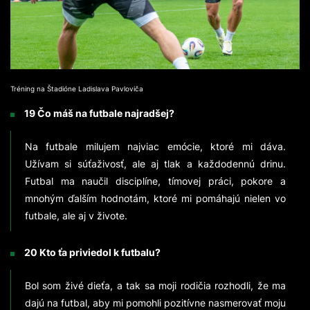
Tréning na Štadióne Ladislava Pavloviča
19 Čo máš na futbale najradšej?
Na futbale milujem najviac emócie, ktoré mi dáva.
Užívam si súťaživosť, ale aj tlak a každodennú drinu.
Futbal ma naučil disciplíne, tímovej práci, pokore a
mnohým ďalším hodnotám, ktoré mi pomáhajú nielen vo
futbale, ale aj v živote.
20 Kto ťa priviedol k futbalu?
Bol som živé dieťa, a tak sa moji rodičia rozhodli, že ma
dajú na futbal, aby mi pomohli pozitívne nasmerovať moju