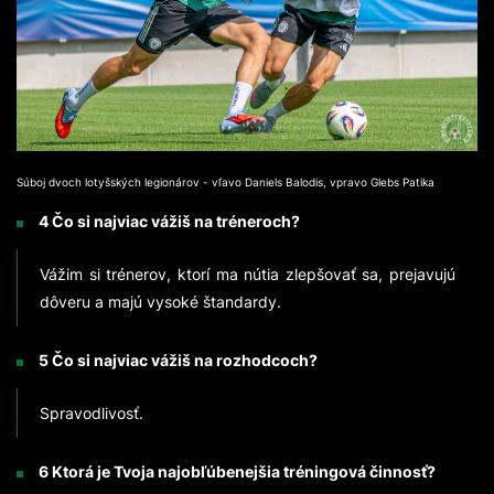
Súboj dvoch lotyšských legionárov - vľavo Daniels Balodis, vpravo Glebs Patika
4 Čo si najviac vážiš na tréneroch?
Vážim si trénerov, ktorí ma nútia zlepšovať sa, prejavujú
dôveru a majú vysoké štandardy.
5 Čo si najviac vážiš na rozhodcoch?
Spravodlivosť.
6 Ktorá je Tvoja najobľúbenejšia tréningová činnosť?