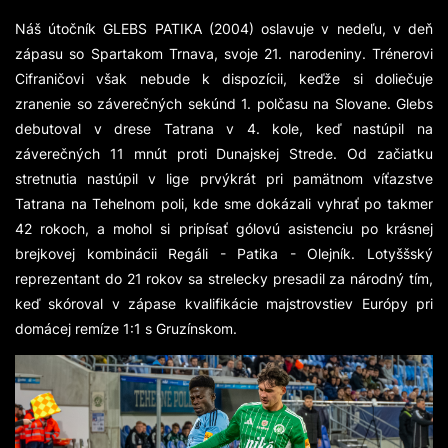
Náš útočník GLEBS PATIKA (2004) oslavuje v nedeľu, v deň
zápasu so Spartakom Trnava, svoje 21. narodeniny. Trénerovi
Cifraničovi však nebude k dispozícii, keďže si doliečuje
zranenie so záverečných sekúnd 1. polčasu na Slovane. Glebs
debutoval v drese Tatrana v 4. kole, keď nastúpil na
záverečných 11 mnút proti Dunajskej Strede. Od začiatku
stretnutia nastúpil v lige prvýkrát pri pamätnom víťazstve
Tatrana na Tehelnom poli, kde sme dokázali vyhrať po takmer
42 rokoch, a mohol si pripísať gólovú asistenciu po krásnej
brejkovej kombinácii Regáli - Patika - Olejník. Lotyššský
reprezentant do 21 rokov sa strelecky presadil za národný tím,
keď skóroval v zápase kvalifikácie majstrovstiev Európy pri
domácej remíze 1:1 s Gruzínskom.