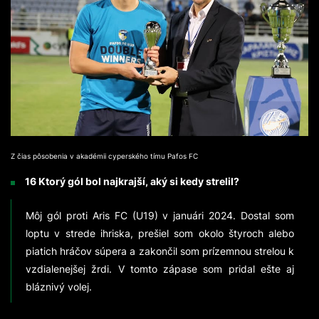
Z čias pôsobenia v akadémii cyperského tímu Pafos FC
16 Ktorý gól bol najkrajší, aký si kedy strelil?
Môj gól proti Aris FC (U19) v januári 2024. Dostal som
loptu v strede ihriska, prešiel som okolo štyroch alebo
piatich hráčov súpera a zakončil som prízemnou strelou k
vzdialenejšej žrdi. V tomto zápase som pridal ešte aj
bláznivý volej.