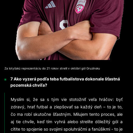
Za lotyšskú reprezentáciu do 21 rokov strelil v októbri gól Gruzínsku
7 Ako vyzerá podľa teba futbalistova dokonale šťastná
pozemská chvíľa?
Myslím si, že sa s tým vie stotožniť veľa hráčov: byť
zdravý, hrať futbal a zlepšovať sa každý deň – to je to,
čo ma robí skutočne šťastným. Milujem tento proces, ale
aj tie chvíle, keď tím vyhrá alebo strelíte dôležitý gól a
cítite to spojenie so svojimi spoluhráčmi a fanúšikmi - to je