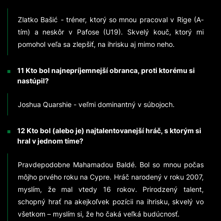
Zlatko Bašić - tréner, ktorý so mnou pracoval v Rige (A-
tím) a neskôr v Pafose (U19). Skvelý kouč, ktorý mi
pomohol veľa sa zlepšiť, na ihrisku aj mimo neho.
11 Kto bol najnepríjemnejší obranca, proti ktorému si
nastúpil?
Joshua Quarshie - veľmi dominantný v súbojoch.
12 Kto bol (alebo je) najtalentovanejší hráč, s ktorým si
hral v jednom tíme?
Pravdepodobne Mahamadou Baldé. Bol so mnou počas
môjho prvého roku na Cypre. Hráč narodený v roku 2007,
myslím, že mal vtedy 16 rokov. Prirodzený talent,
schopný hrať na akejkoľvek pozícii na ihrisku, skvelý vo
všetkom – myslím si, že ho čaká veľká budúcnosť.