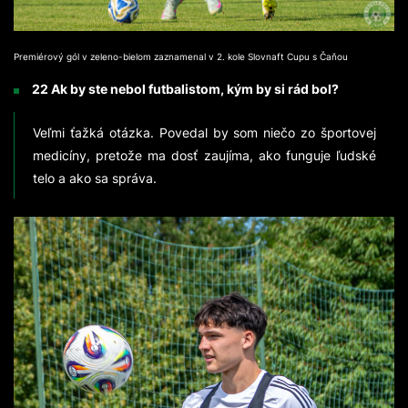
Premiérový gól v zeleno-bielom zaznamenal v 2. kole Slovnaft Cupu s Čaňou
22 Ak by ste nebol futbalistom, kým by si rád bol?
Veľmi ťažká otázka. Povedal by som niečo zo športovej
medicíny, pretože ma dosť zaujíma, ako funguje ľudské
telo a ako sa správa.