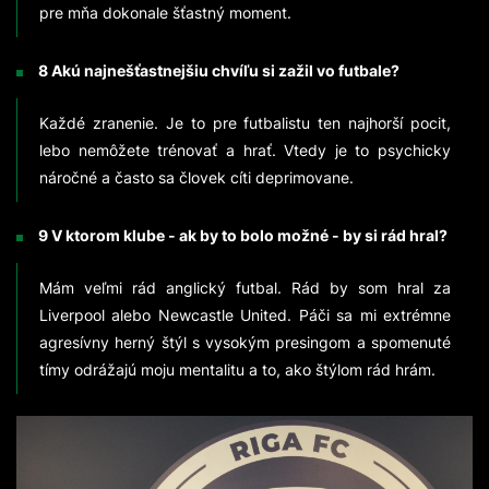
pre mňa dokonale šťastný moment.
8 Akú najnešťastnejšiu chvíľu si zažil vo futbale?
Každé zranenie. Je to pre futbalistu ten najhorší pocit,
lebo nemôžete trénovať a hrať. Vtedy je to psychicky
náročné a často sa človek cíti deprimovane.
9 V ktorom klube - ak by to bolo možné - by si rád hral?
Mám veľmi rád anglický futbal. Rád by som hral za
Liverpool alebo Newcastle United. Páči sa mi extrémne
agresívny herný štýl s vysokým presingom a spomenuté
tímy odrážajú moju mentalitu a to, ako štýlom rád hrám.