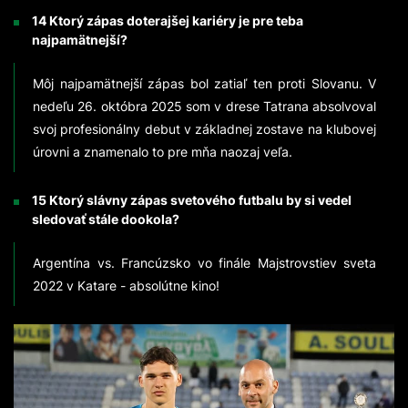
14 Ktorý zápas doterajšej kariéry je pre teba
najpamätnejší?
Môj najpamätnejší zápas bol zatiaľ ten proti Slovanu. V
nedeľu 26. októbra 2025 som v drese Tatrana absolvoval
svoj profesionálny debut v základnej zostave na klubovej
úrovni a znamenalo to pre mňa naozaj veľa.
15 Ktorý slávny zápas svetového futbalu by si vedel
sledovať stále dookola?
Argentína vs. Francúzsko vo finále Majstrovstiev sveta
2022 v Katare - absolútne kino!