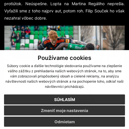
protiútok. Neúspešne. Lopta na Martina Regáliho neprešla.
Vyťažili sme z toho najprv aut, potom roh. Filip Souček ho však
nezahral vôbec dobre.
Používame cookies
Súbory cookie a ďalšie technológie sledovania používame na zlepšenie
vášho zážitku z prehliadania našich webových stránok, na to, aby sme
vám zobrazovali prispôsobený obsah a cielené reklamy, na analýzu
návštevnosti našich webových stránok a na pochopenie toho, odkiaľ naši
návštevníci prichádzajú.
SÚHLASÍM
Zmeniť moje nastavenia
Brankár Húska ťahá v ťažkej pohode čas. Snáď si s tým hlavný
rozhodca bude vedieť v nasledujúcich minútach poradiť.
Odmietam