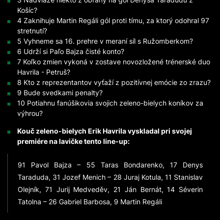
Košíc?
4 Zaknihuje Martin Regáli gól proti tímu, za ktorý odohral 97
stretnutí?
5 Vyhneme sa 16. prehre v meraní síl s Ružomberkom?
6 Udrží si Paľo Bajza čisté konto?
7 Koľko zmien vykoná v zostave novozložené trénerské duo
Havrila - Petruš?
8 Kto z reprezentantov vyťaží z pozitívnej emócie zo zrazu?
9 Bude svedkami penalty?
10 Potiahnu fanúšikovia svojich zeleno-bielych koníkov za
výhrou?
Kouč zeleno-bielych Erik Havrila vyskladal pri svojej
premiére na lavičke tento line-up:
91 Pavol Bajza – 55 Taras Bondarenko, 17 Denys
Taraduda, 31 Jozef Menich – 28 Juraj Kotula, 11 Stanislav
Olejník, 71 Jurij Medveděv, 21 Ján Bernát, 14 Séverin
Tatolna – 26 Gabriel Barbosa, 9 Martin Regáli