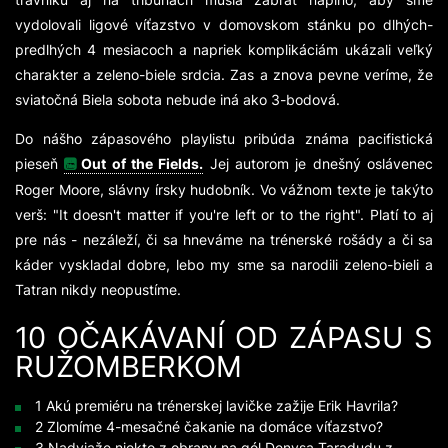
vydolovali ligové víťazstvo v domovskom stánku po dlhých-
predlhých 4 mesiacoch a napriek komplikáciám ukázali veľký
charakter a zeleno-biele srdcia. Zas a znova pevne veríme, že
sviatočná Biela sobota nebude iná ako 3-bodová.
Do nášho zápasového playlistu pribúda známa pacifistická
pieseň
Out of the Fields.
Jej autorom je dnešný oslávenec
Roger Moore, slávny írsky hudobník. Vo vážnom texte je takýto
verš: "It doesn't matter if you're left or to the right". Platí to aj
pre nás - nezáleží, či sa hneváme na trénerské rošády a či sa
káder vyskladal dobre, lebo my sme sa narodili zeleno-bieli a
Tatran nikdy neopustíme.
10 OČAKÁVANÍ OD ZÁPASU S
RUŽOMBERKOM
1 Akú premiéru na trénerskej lavičke zažije Erik Havrila?
2 Zlomíme 4-mesačné čakanie na domáce víťazstvo?
3 Nadviaže niekto z obrany na gól Denysa Taradudu z