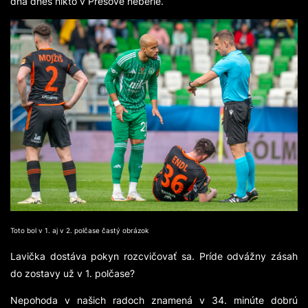
dna dnes nikto v Prešove neberie.
Toto bol v 1. aj v 2. polčase častý obrázok
Lavička dostáva pokyn rozcvičovať sa. Príde odvážny zásah
do zostavy už v 1. polčase?
Nepohoda v našich radoch znamená v 34. minúte dobrú