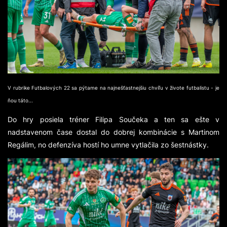
V rubrike Futbalových 22 sa pýtame na najnešťastnejšiu chvíľu v živote futbalistu - je
ňou táto...
Do hry posiela tréner Filipa Součeka a ten sa ešte v
nadstavenom čase dostal do dobrej kombinácie s Martinom
Regálim, no defenzíva hostí ho umne vytlačila zo šestnástky.