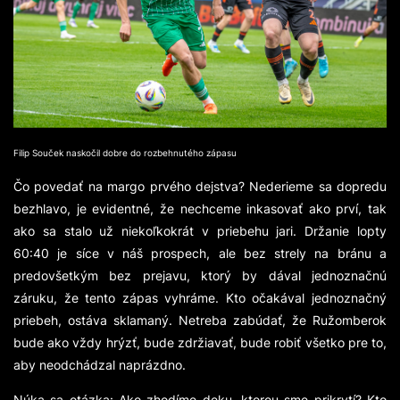
Filip Souček naskočil dobre do rozbehnutého zápasu
Čo povedať na margo prvého dejstva? Nederieme sa dopredu
bezhlavo, je evidentné, že nechceme inkasovať ako prví, tak
ako sa stalo už niekoľkokrát v priebehu jari. Držanie lopty
60:40 je síce v náš prospech, ale bez strely na bránu a
predovšetkým bez prejavu, ktorý by dával jednoznačnú
záruku, že tento zápas vyhráme. Kto očakával jednoznačný
priebeh, ostáva sklamaný. Netreba zabúdať, že Ružomberok
bude ako vždy hrýzť, bude zdržiavať, bude robiť všetko pre to,
aby neodchádzal naprázdno.
Núka sa otázka: Ako zhodíme deku, ktorou sme prikrytí? Kto