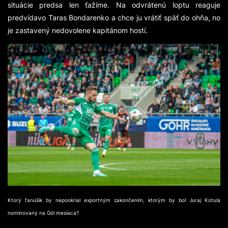
situácie predsa len ťažíme. Na odvrátenú loptu reaguje
predvídavo Taras Bondarenko a chce ju vrátiť späť do ohňa, no
je zastavený nedovolene kapitánom hostí.
Ktorý fanúšik by nepookrial exportným zakončením, ktorým by bol Juraj Kotula
nominovaný na Gól mesiaca?