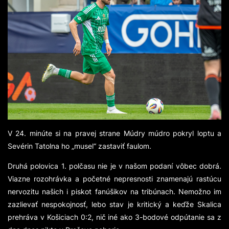
V 24. minúte si na pravej strane Múdry múdro pokryl loptu a
Sevérin Tatolna ho „musel“ zastaviť faulom.
Druhá polovica 1. polčasu nie je v našom podaní vôbec dobrá.
Viazne rozohrávka a početné nepresnosti znamenajú rastúcu
nervozitu našich i piskot fanúšikov na tribúnach. Nemožno im
zazlievať nespokojnosť, lebo stav je kritický a keďže Skalica
prehráva v Košiciach 0:2, nič iné ako 3-bodové odpútanie sa z