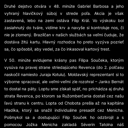
Druhé dejstvo otvára v 48. minúte Gabriel Barbosa a jeho
vyhraný hlavičkový súboj v strede poľa. Akcia je však
zastavená, lebo na zemi ostáva Filip Král. Vo výskoku bol
zasiahnutý do tváre, vidíme krv a navyše si kontroluje nos, či
nie je zlomený. Brazílčan v našich službách sa veľmi čuduje, že
dostáva žltú kartu. Hlavný rozhodca ho preto vyzýva pozrieť
sa, čo spôsobil, aby vedel, za čo inkasoval kartový trest.
V 50. minúte evidujeme krásny pas Filipa Součeka, ktorým
vysúva na pravej strane striedajúceho Revenca (do 2. polčasu
naskočil namiesto Juraja Kotulu). Moldavský reprezentant si to
výborne spracoval, ale veľmi-veľmi zle rozohral – Janko Bernát
to dostal na päty. Loptu sme získali späť, no prichádza aj druhá
strata Revenca, po ktorom sa Ružomberčania dostali cez našu
ľavú stranu k centru. Lopta od Chobota prešla až na kapitána
Hladíka, ktorý sa snažil individuálne presadiť cez Menicha.
Pošmykol sa a dostupujúci Filip Souček ho odzbrojil a s
pomocou Jožka Menicha zakladá Séverin Tatolna náš