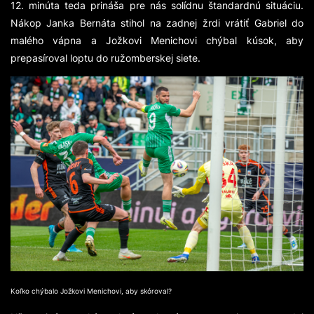
12. minúta teda prináša pre nás solídnu štandardnú situáciu.
Nákop Janka Bernáta stihol na zadnej žrdi vrátiť Gabriel do
malého vápna a Jožkovi Menichovi chýbal kúsok, aby
prepasíroval loptu do ružomberskej siete.
Koľko chýbalo Jožkovi Menichovi, aby skóroval?