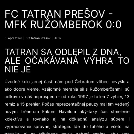
FC TATRAN PREŠOV -
MFK RUŽOMBEROK 0:0
5. apríl 2026 │ FC Tatran Prešov │ JK82
TATRAN SA ODLEPIL Z DNA,
ALE OČAKÁVANÁ VÝHRA TO
NIE JE
Úvodné kolo jarnej časti nám pod Čebraťom vôbec nevyšlo a
ako dobre vieme, vzájomné merania síl s Ružomberčanmi sú
celkovo v náš neprospech - od roku 1997 je to len 7 výhier, 13
remíz a 15 prehier. Počas reprezentačnej pauzy mal tím vedený
novým trénerom Erikom Havrilom aký-taký čas stmelenie
kolektívu a rovnako aj na dôkladnú analýzu súpera i
vypracovanie správnej stratégie. Ide do tuhého a všetci na
trávniku aj na tribúnach musia zabrať naplno, aby sme