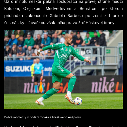
Už o minútu neskôr pekná spolupráca na pravej strane medzi
Kotulom, Olejníkom, Medveděvom a Bernátom, po ktorom
prichádza zakončenie Gabriela Barbosu po zemi z hranice
šestnástky - ľavačkou však míňa pravú žrď Húskovej brány.
Dobré momenty v podaní rodáka z brazílskeho Anápolisu