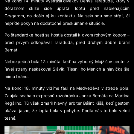
Na konci 14. minúty vystrašil divákov Denys Taraduda, ktorý v
dôraznom sklze síce upratal loptu pred nabiehajúcim
Grygarom, no došlo aj ku kontaktu. Na sekundu sme stŕpli, či
nepríde pokyn na dodatočné preskúmanie situácie.
Po štandardke hostí sa hostia dostali k dvom rohovým kopom –
pred prvým odkopával Taraduda, pred druhým dobre bránil
Bernát.
Nebezpečná bola 17. minúta, keď na výborný Mojžišov center z
ľavej strany naskakoval Slávik. Tiesnil ho Menich a hlavička šla
mimo bránu.
Na konci 18. minúty vidíme faul na Medveděva v strede poľa.
Zaujala snaha o expresnú rozohrávku Janka Bernáta na Martina
Regáliho. Tú však zmaril hlavný arbiter Bálint Kišš, keď gestom
ukázal jasne, že lopta bola v pohybe. Podľa nás to bolo veľmi
tesné.