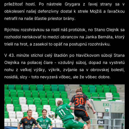
príležitosť hostí. Po nástrele Grygara z ľavej strany sa v
obkolesení našej defenzívny dostal k strele Mojžiš a ľavačkou
netrafil na naše šťastie priestor brány.
Rýchlou rozohrávkou sa rodil náš protiútok, no Stano Olejník sa
rozhodol neriskovať to medzi obrancov na Janka Bernáta, ktorý
trielil na hrot, a zasekol to opäť na postupnú rozohrávku.
V 43. minúte stíchol celý štadión po hlavičkovom súboji Stana
Olejníka na poliacej čiare - vzdušný súboj, dopad na vystretú
nohu z veľkej výšky, výkrik, zvíjanie sa v obrovskej bolesti,
nosidlá, slzy - toto nevyzerá vôbec, ale že vôbec dobre.