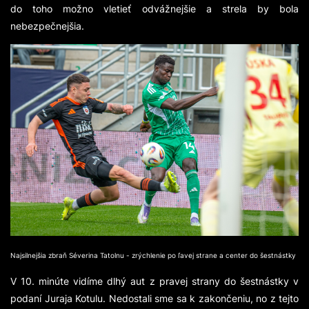
do toho možno vletieť odvážnejšie a strela by bola
nebezpečnejšia.
Najsilnejšia zbraň Séverina Tatolnu - zrýchlenie po ľavej strane a center do šestnástky
V 10. minúte vidíme dlhý aut z pravej strany do šestnástky v
podaní Juraja Kotulu. Nedostali sme sa k zakončeniu, no z tejto