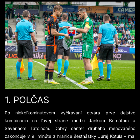
1. POLČAS
Po niekoľkominútovom vyčkávaní otvára prvé dejstvo
kombinácia na ľavej strane medzi Jankom Bernátom a
Séverinom Tatolnom. Dobrý center druhého menovaného
zakončuje v 9. minúte z hranice šestnástky Juraj Kotula – mal