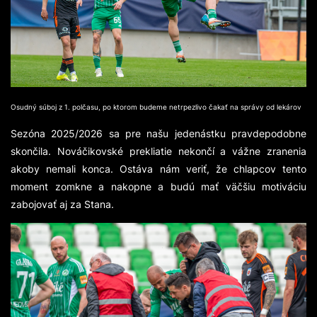
Osudný súboj z 1. polčasu, po ktorom budeme netrpezlivo čakať na správy od lekárov
Sezóna 2025/2026 sa pre našu jedenástku pravdepodobne
skončila. Nováčikovské prekliatie nekončí a vážne zranenia
akoby nemali konca. Ostáva nám veriť, že chlapcov tento
moment zomkne a nakopne a budú mať väčšiu motiváciu
zabojovať aj za Stana.