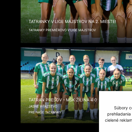
TATRANKY V LIGE MAJSTROV NA 2. MIESTE!
TATRANKY PREMIÉROVO V LIGE MAJSTROV
TATRAN PREŠOV - MŠK ŽILINA 4:0
JASNÉ VÍŤAZSTVO
Súbory co
PRE NAŠE TATRANKY
prehliadania
cielené rekla