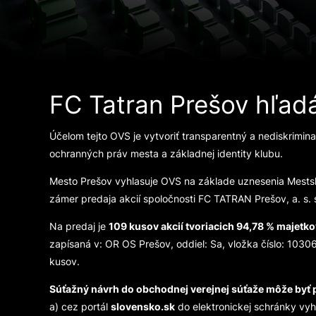
FC Tatran Prešov hľadá
Účelom tejto OVS je vytvoriť transparentný a nediskrimi
ochranných práv mesta a základnej identity klubu.
Mesto Prešov vyhlasuje OVS na základe uznesenia Mestsk
zámer predaja akcií spoločnosti FC TATRAN Prešov, a. s
Na predaj je
109 kusov akcií tvoriacich 94,78 % majetk
zapísaná v: OR OS Prešov, oddiel: Sa, vložka číslo: 1030
kusov.
Súťažný návrh do obchodnej verejnej súťaže môže byť
a) cez portál
slovensko.sk
do elektronickej schránky vy