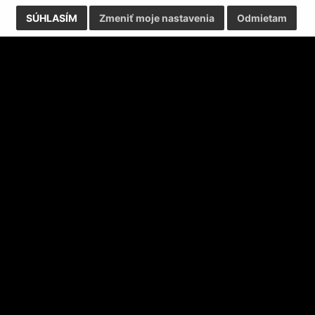
SÚHLASÍM
Zmeniť moje nastavenia
Odmietam
Kontaktujte nás
Björnsonova 8
080 01 Prešov
fctatran@fctatran.sk
Napíšte nám