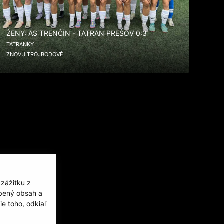
ŽENY: AS TRENČÍN - TATRAN PREŠOV 0:3
TATRANKY
ZNOVU TROJBODOVÉ
 zážitku z
obený obsah a
e toho, odkiaľ