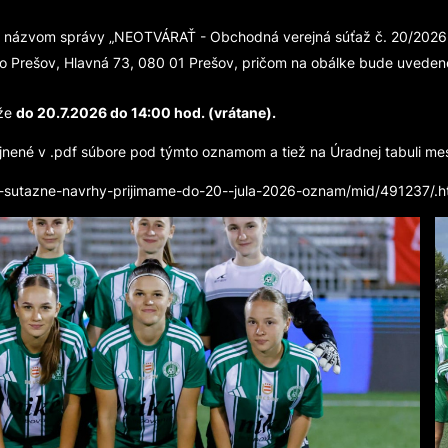
 názvom správy „NEOTVÁRAŤ - Obchodná verejná súťaž č. 20/2026 – 
o Prešov, Hlavná 73, 080 01 Prešov, pričom na obálke bude uvede
aže
do 20.7.2026 do 14:00 hod. (vrátane).
nené v .pdf súbore pod týmto oznamom a tiež na Úradnej tabuli me
a--sutazne-navrhy-prijimame-do-20--jula-2026-oznam/mid/491237/