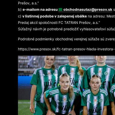
Prešov, a.s.“
b)
e-mailom na adresu
obchodnasutaz@presov.sk
s
c)
v listinnej podobe v zalepenej obálke
na adresu: Mest
Predaj akcií spoločnosti FC TATRAN Prešov, a.s.“
Súťažný návrh je potrebné predložiť vyhlasovateľovi súť
Podrobné podmienky obchodnej verejnej súťaže sú zverej
https://www.presov.sk/fc-tatran-presov-hlada-investor