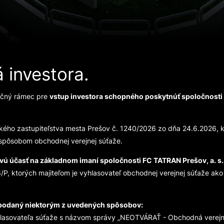
 investora.
načný rámec pre
vstup investora schopného poskytnúť spoločnosti 
ého zastupiteľstva mesta Prešov č. 1240/2026 zo dňa 24.6.2026, k
. spôsobom obchodnej verejnej súťaže.
ovú účasť na základnom imaní spoločnosti FC TATRAN Prešov, a. s.
6/P, ktorých majiteľom je vyhlasovateľ obchodnej verejnej súťaže ako
 podaný niektorým z uvedených spôsobov:
hlasovateľa súťaže s názvom správy „NEOTVÁRAŤ - Obchodná verejná