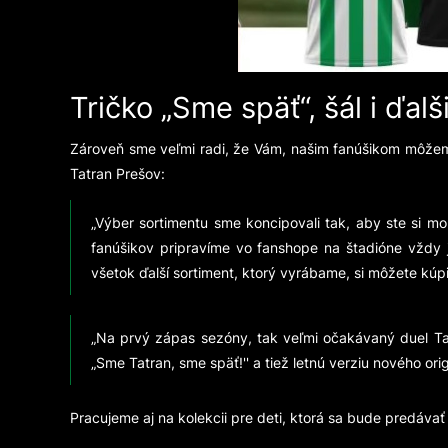
Tričko „Sme späť“, šál i ďal
Zároveň sme veľmi radi, že Vám, našim fanúšikom môžeme
Tatran Prešov:
„Výber sortimentu sme koncipovali tak, aby ste si moh
fanúšikov pripravíme vo fanshope na štadióne vždy je
všetok ďalší sortiment, ktorý vyrábame, si môžete kúp
„Na prvý zápas sezóny, tak veľmi očakávaný duel Tat
„Sme Tatran, sme späť!'' a tiež letnú verziu nového or
Pracujeme aj na kolekcii pre deti, ktorá sa bude predáva