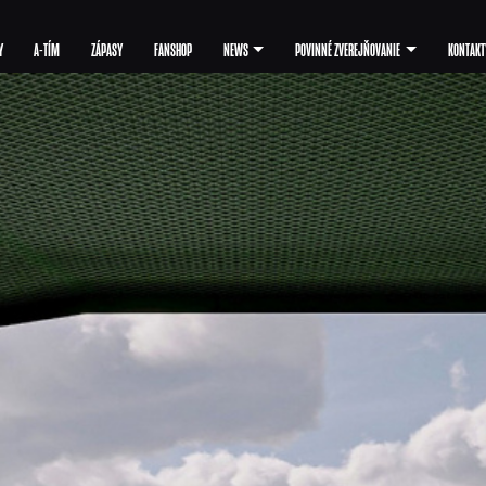
Y
A-TÍM
ZÁPASY
FANSHOP
NEWS
POVINNÉ ZVEREJŇOVANIE
KONTAKT