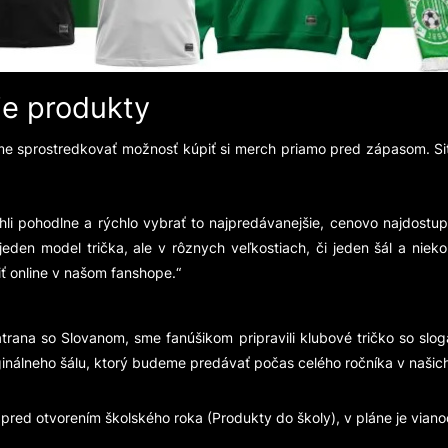
šie produkty
 sprostredkovať možnosť kúpiť si merch priamo pred zápasom. Situá
li pohodlne a rýchlo vybrať to najpredávanejšie, cenovo najdostupn
den model trička, ale v rôznych veľkostiach, či jeden šál a nieko
iť online v našom fanshope.“
rana so Slovanom, sme fanúšikom pripravili klubové tričko so slog
iginálneho šálu, ktorý budeme predávať počas celého ročníka v našich
ť pred otvorením školského roka (Produkty do školy), v pláne je vian