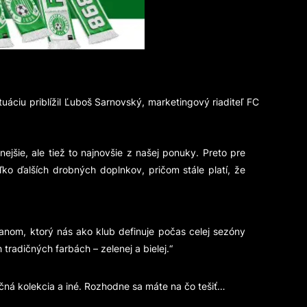
ciu priblížil Ľuboš Sarnovský, marketingový riaditeľ FC
ejšie, ale tiež to najnovšie z našej ponuky. Preto pre
ľko ďalších drobných doplnkov, pričom stále platí, že
anom, ktorý nás ako klub definuje počas celej sezóny
 tradičných farbách – zelenej a bielej.“
očná kolekcia a iné. Rozhodne sa máte na čo tešiť…