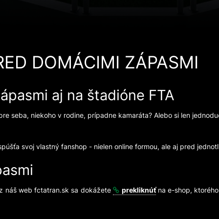
RED DOMÁCIMI ZÁPASMI
pasmi aj na štadióne FTA
re seba, niekoho v rodine, prípadne kamaráta? Alebo si len jednoduc
šťa svoj vlastný fanshop - nielen online formou, ale aj pred jednot
pasmi
z náš web fctatran.sk sa dokážete
prekliknúť
na e-shop, ktorého