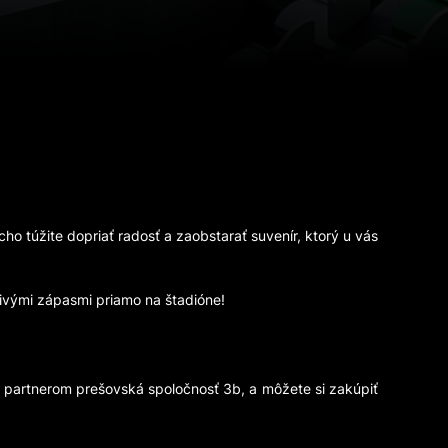
ho túžite dopriať radosť a zaobstarať suvenír, ktorý u vás
livými zápasmi priamo na štadióne!
 partnerom prešovská spoločnosť 3b, a môžete si zakúpiť