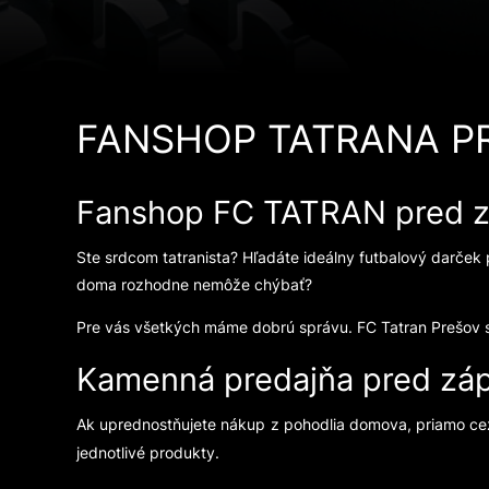
FANSHOP TATRANA P
Fanshop FC TATRAN pred zá
Ste srdcom tatranista? Hľadáte ideálny futbalový darček p
doma rozhodne nemôže chýbať?
Pre vás všetkých máme dobrú správu. FC Tatran Prešov spú
Kamenná predajňa pred zá
Ak uprednostňujete nákup z pohodlia domova, priamo ce
jednotlivé produkty.