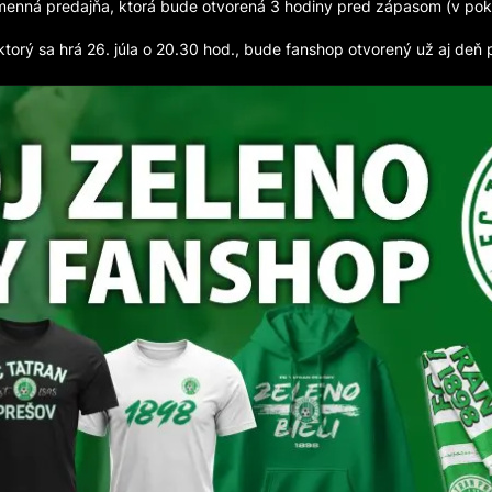
enná predajňa, ktorá bude otvorená 3 hodiny pred zápasom (v poklad
rý sa hrá 26. júla o 20.30 hod., bude fanshop otvorený už aj deň p