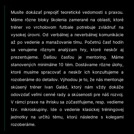
Musíte dokázať prepojiť teoretické vedomosti s praxou.
Máme rôzne bloky školenia zamerané na oblasti, ktoré
tréner vo vrcholovom futbale potrebuje zvládnuť na
vysokej úrovni. Od verbálnej a neverbálnej komunikácie
až po vedenie a manažovanie tímu. Početnú časť hodín
sa venujeme rôznym analýzam hry, ktoré neskôr aj
prezentujeme. Ďalšou časťou je mentoring. Máme
stanovených minimálne 10 tém. Dostávame rôzne úlohy,
ktoré musíme spracovať a neskôr ich konzultujeme a
rozoberáme do detailov. Výhodou je to, že nás mentoruje
skúsený tréner Ivan Galád, ktorý nám vždy dokáže
odovzdať veľmi cenné rady a skúsenosti pre náš rozvoj.
V rámci praxe na ihrisku sa zúčastňujeme, resp. vedieme
tzv. mikroskupiny. Ide o vedenie klasickej tréningovej
jednotky na určitú tému, ktorú následne s kolegami
rozoberáme.