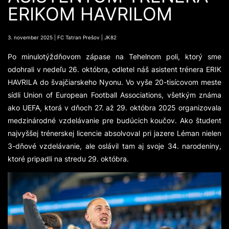
ERIKOM HAVRILOM
3. november 2025 | FC Tatran Prešov | JK82
Po minulotýždňovom zápase na Tehelnom poli, ktorý sme
odohrali v nedeľu 26. októbra, odletel náš asistent trénera ERIK
HAVRILA do švajčiarskeho Nyonu. Vo vyše 20-tisícovom meste
sídli Union of European Football Associations, všetkým známa
ako UEFA, ktorá v dňoch 27. až 29. októbra 2025 organizovala
medzinárodné vzdelávanie pre budúcich koučov. Ako študent
najvyššej trénerskej licencie absolvoval pri jazere Léman nielen
3-dňové vzdelávanie, ale oslávil tam aj svoje 34. narodeniny,
ktoré pripadli na stredu 29. októbra.