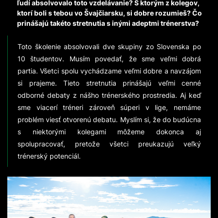
ľudí absolvovalo toto vzdelávanie? S ktorým z kolegov,
ktorí boli s tebou vo Švajčiarsku, si dobre rozumieš? Čo
prinášajú takéto stretnutia s inými adeptmi trénerstva?
Toto školenie absolvovali dve skupiny zo Slovenska po
10 študentov. Musím povedať, že sme veľmi dobrá
partia. Všetci spolu vychádzame veľmi dobre a navzájom
si prajeme. Tieto stretnutia prinášajú veľmi cenné
odborné debaty z nášho trénerského prostredia. Aj keď
sme viacerí tréneri zároveň súperi v lige, nemáme
problém viesť otvorenú debatu. Myslím si, že do budúcna
s niektorými kolegami môžeme dokonca aj
spolupracovať, pretože všetci preukazujú veľký
trénerský potenciál.