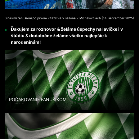
S našimi fanúšikmi po prvom víťazstve v sezóne v Michalovciach (14. september 2025)
Ďakujem za rozhovor & želáme úspechy na lavičke i v
štúdiu & dodatočne želáme všetko najlepšie k
narodeninám!
POĎAKOVANIE FANÚŠIKOM