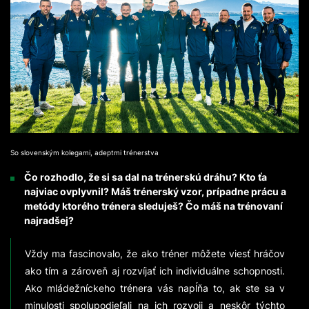
So slovenským kolegami, adeptmi trénerstva
Čo rozhodlo, že si sa dal na trénerskú dráhu? Kto ťa
najviac ovplyvnil? Máš trénerský vzor, prípadne prácu a
metódy ktorého trénera sleduješ? Čo máš na trénovaní
najradšej?
Vždy ma fascinovalo, že ako tréner môžete viesť hráčov
ako tím a zároveň aj rozvíjať ich individuálne schopnosti.
Ako mládežníckeho trénera vás napĺňa to, ak ste sa v
minulosti spolupodieľali na ich rozvoji a neskôr týchto