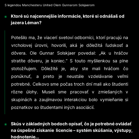
S legendou Manchesteru United Olem Gunnarom Solsjaerom
Ktoré sú najcennejšie informácie, ktoré si odnášaš od
jazera Léman?
Potešilo ma, že viacerí svetoví odborníci, ktorí pracujú na
vrcholovej úrovni, hovorili, aká je dôležitá ľudskosť a
dôvera. Ole Gunnar Solskjaer povedal: „Ak u hráčov
stratíte dôveru, je koniec.“ S touto myšlienkou sa plne
stotožňujem. Dôležité je, aby ste mali hráčom čo
ponúknuť, a preto je neustále vzdelávanie veľmi
potrebné. Celkovo sme počas troch dní mali ako študenti
rôzne úlohy. Museli sme pracovať v zmiešaných v
skupinách a zaujímavou interakciou bolo vymieňanie si
poznatkov so študentami iných asociácií.
Skús v základných bodoch opísať, čo je potrebné ovládať
na úspešné získanie licencie – systém skúšania, výstupy,
hodnotenie...