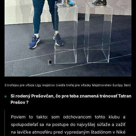
S trofejou pre víťaza Ligy majstrov (vedľa trofej pre víťazky Majstrovstiev Európy žien)
Si rodený Prešovčan, čo pre teba znamená trénovať Tatran
Prešov ?
Poviem to takto: som odchovancom tohto klubu a
spolupodieľať sa na postupe do najvyššej súťaže a zažiť
na lavičke atmosféru pred vypredaným štadiónom v Niké