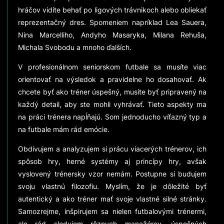
hráčov vidíte behať po ligových trávnikoch alebo obliekať
reprezentačný dres. Spomeniem napríklad Lea Sauera,
Nina Marcelliho, Andyho Masaryka, Milana Rehuša,
Michala Svobodu a mnoho ďalších.
V profesionálnom seniorskom futbale sa musíte viac
orientovať na výsledok a pravidelne ho dosahovať. Ak
chcete byť ako tréner úspešný, musíte byť pripravený na
každý detail, aby ste mohli vyhrávať. Tieto aspekty ma
na práci trénera napĺňajú. Som jednoducho víťazný typ a
na futbale mám rád emócie.
Obdivujem a analyzujem si prácu viacerých trénerov, ich
spôsob hry, herné systémy aj princípy hry, avšak
vyslovený trénersky vzor nemám. Postupne si budujem
svoju vlastnú filozofiu. Myslím, že je dôležité byť
autentický a ako tréner mať svoje vlastné silné stránky.
Samozrejme, inšpirujem sa nielen futbalovými trénermi,
ale rád sledujem rôznych manažérov, úspešných