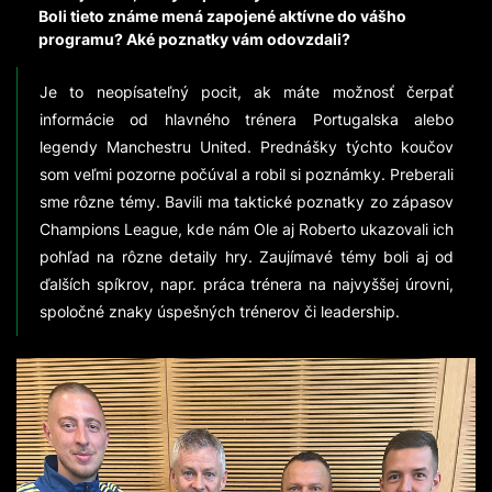
Boli tieto známe mená zapojené aktívne do vášho
programu? Aké poznatky vám odovzdali?
Je to neopísateľný pocit, ak máte možnosť čerpať
informácie od hlavného trénera Portugalska alebo
legendy Manchestru United. Prednášky týchto koučov
som veľmi pozorne počúval a robil si poznámky. Preberali
sme rôzne témy. Bavili ma taktické poznatky zo zápasov
Champions League, kde nám Ole aj Roberto ukazovali ich
pohľad na rôzne detaily hry. Zaujímavé témy boli aj od
ďalších spíkrov, napr. práca trénera na najvyššej úrovni,
spoločné znaky úspešných trénerov či leadership.