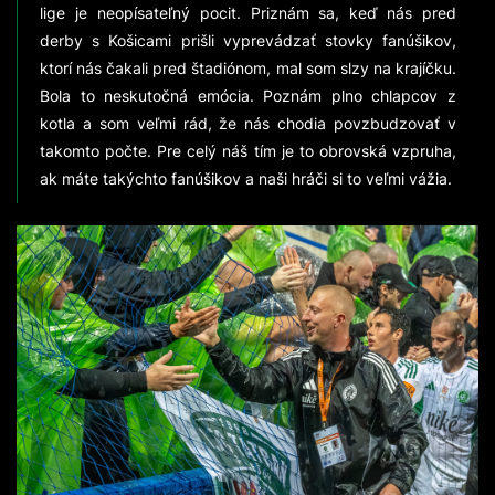
lige je neopísateľný pocit. Priznám sa, keď nás pred
derby s Košicami prišli vyprevádzať stovky fanúšikov,
ktorí nás čakali pred štadiónom, mal som slzy na krajíčku.
Bola to neskutočná emócia. Poznám plno chlapcov z
kotla a som veľmi rád, že nás chodia povzbudzovať v
takomto počte. Pre celý náš tím je to obrovská vzpruha,
ak máte takýchto fanúšikov a naši hráči si to veľmi vážia.